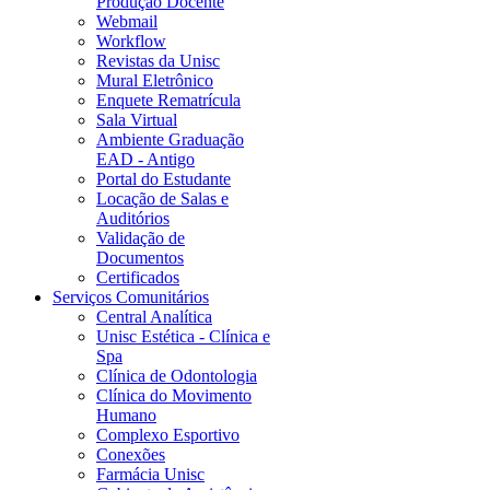
Produção Docente
Webmail
Workflow
Revistas da Unisc
Mural Eletrônico
Enquete Rematrícula
Sala Virtual
Ambiente Graduação
EAD - Antigo
Portal do Estudante
Locação de Salas e
Auditórios
Validação de
Documentos
Certificados
Serviços Comunitários
Central Analítica
Unisc Estética - Clínica e
Spa
Clínica de Odontologia
Clínica do Movimento
Humano
Complexo Esportivo
Conexões
Farmácia Unisc