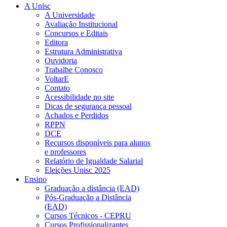
A Unisc
A Universidade
Avaliação Institucional
Concursos e Editais
Editora
Estrutura Administrativa
Ouvidoria
Trabalhe Conosco
VoltarE
Contato
Acessibilidade no site
Dicas de segurança pessoal
Achados e Perdidos
RPPN
DCE
Recursos disponíveis para alunos
e professores
Relatório de Igualdade Salarial
Eleições Unisc 2025
Ensino
Graduação a distância (EAD)
Pós-Graduação a Distância
(EAD)
Cursos Técnicos - CEPRU
Cursos Profissionalizantes