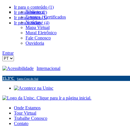
Ir para o conteúdo (1)
Biblioteca
Ir para o menu (2)
Eventos / Certificados
Ir para a busca (3)
Notícias
Ir para o rodapé (4)
Mapa Virtual
Mural Eletrônico
Fale Conosco
Ouvidoria
Entrar
Acessibilidade
Internacional
15.3°C
Santa Cruz do Sul
Onde Estamos
Tour Virtual
Trabalhe Conosco
Contato