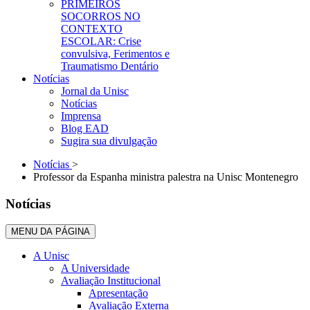
PRIMEIROS
SOCORROS NO
CONTEXTO
ESCOLAR: Crise
convulsiva, Ferimentos e
Traumatismo Dentário
Notícias
Jornal da Unisc
Notícias
Imprensa
Blog EAD
Sugira sua divulgação
Notícias
>
Professor da Espanha ministra palestra na Unisc Montenegro
Notícias
MENU DA PÁGINA
A Unisc
A Universidade
Avaliação Institucional
Apresentação
Avaliação Externa