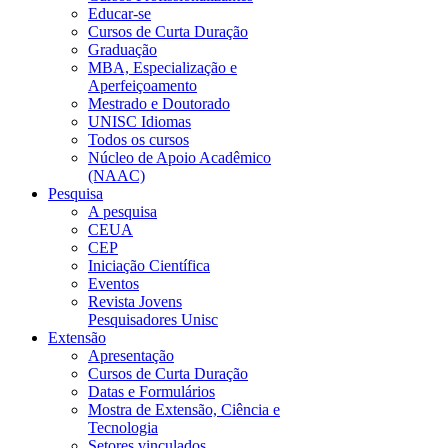
Educar-se
Cursos de Curta Duração
Graduação
MBA, Especialização e
Aperfeiçoamento
Mestrado e Doutorado
UNISC Idiomas
Todos os cursos
Núcleo de Apoio Acadêmico
(NAAC)
Pesquisa
A pesquisa
CEUA
CEP
Iniciação Científica
Eventos
Revista Jovens
Pesquisadores Unisc
Extensão
Apresentação
Cursos de Curta Duração
Datas e Formulários
Mostra de Extensão, Ciência e
Tecnologia
Setores vinculados