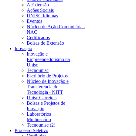
A Extensão
Ações Sociais
UNISC Idiomas
Eventos
Núcleo de Ação Comunitária -
NAC
Certificados
Bolsas de Extensão
Inovação
Inovação e
Empreendedorismo na
Unisc
Tecnounisc
Escritório de Projetos
Núcleo de Inovação e
Transferência de
Tecnologia - NITT
Unisc Carreiras
Bolsas e Projetos de
Inovação
Laboratórios
Multiusuário
Tecnounisc (2)
Processo Seletivo
Vestibular