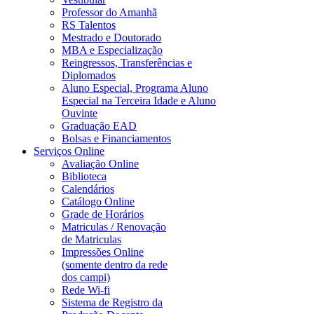
Professor do Amanhã
RS Talentos
Mestrado e Doutorado
MBA e Especialização
Reingressos, Transferências e
Diplomados
Aluno Especial, Programa Aluno
Especial na Terceira Idade e Aluno
Ouvinte
Graduação EAD
Bolsas e Financiamentos
Serviços Online
Avaliação Online
Biblioteca
Calendários
Catálogo Online
Grade de Horários
Matriculas / Renovação
de Matriculas
Impressões Online
(somente dentro da rede
dos campi)
Rede Wi-fi
Sistema de Registro da