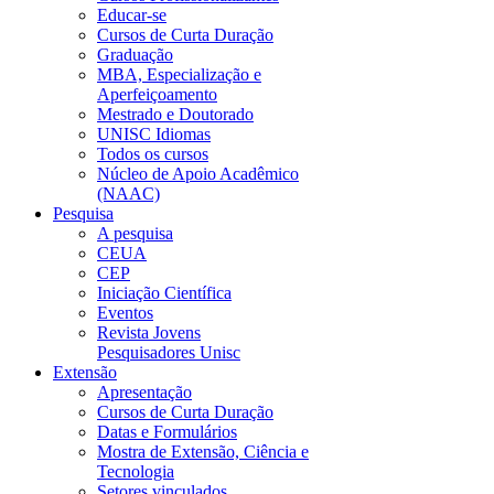
Educar-se
Cursos de Curta Duração
Graduação
MBA, Especialização e
Aperfeiçoamento
Mestrado e Doutorado
UNISC Idiomas
Todos os cursos
Núcleo de Apoio Acadêmico
(NAAC)
Pesquisa
A pesquisa
CEUA
CEP
Iniciação Científica
Eventos
Revista Jovens
Pesquisadores Unisc
Extensão
Apresentação
Cursos de Curta Duração
Datas e Formulários
Mostra de Extensão, Ciência e
Tecnologia
Setores vinculados