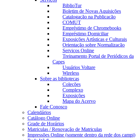
BiblioTur
Boletim de Novas Aquisições
Catalogação na Publicação
COMUT
Empréstimo de Chromebooks
Empréstimo Domiciliar
Exposições Artísticas e Culturais
Orientação sobre Normalização
Serviços Online
Treinamento Portal de Periódicos da
Capes
Usuários Voltare
Wireless
Sobre as bibliotecas
Coleções
Complexo
Exposições
Mapa do Acervo
Fale Conosco
Calendários
Catálogo Online
Grade de Horários
Matriculas / Renovação de Matriculas
Impressões Online (somente dentro da rede dos campi)