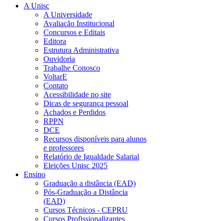
A Unisc
A Universidade
Avaliação Institucional
Concursos e Editais
Editora
Estrutura Administrativa
Ouvidoria
Trabalhe Conosco
VoltarE
Contato
Acessibilidade no site
Dicas de segurança pessoal
Achados e Perdidos
RPPN
DCE
Recursos disponíveis para alunos
e professores
Relatório de Igualdade Salarial
Eleições Unisc 2025
Ensino
Graduação a distância (EAD)
Pós-Graduação a Distância
(EAD)
Cursos Técnicos - CEPRU
Cursos Profissionalizantes