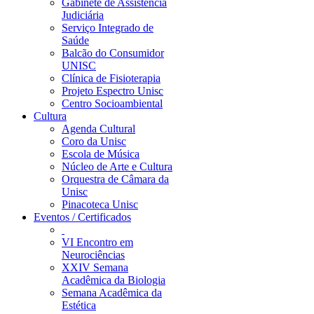
Gabinete de Assistência
Judiciária
Serviço Integrado de
Saúde
Balcão do Consumidor
UNISC
Clínica de Fisioterapia
Projeto Espectro Unisc
Centro Socioambiental
Cultura
Agenda Cultural
Coro da Unisc
Escola de Música
Núcleo de Arte e Cultura
Orquestra de Câmara da
Unisc
Pinacoteca Unisc
Eventos / Certificados
VI Encontro em
Neurociências
XXIV Semana
Acadêmica da Biologia
Semana Acadêmica da
Estética