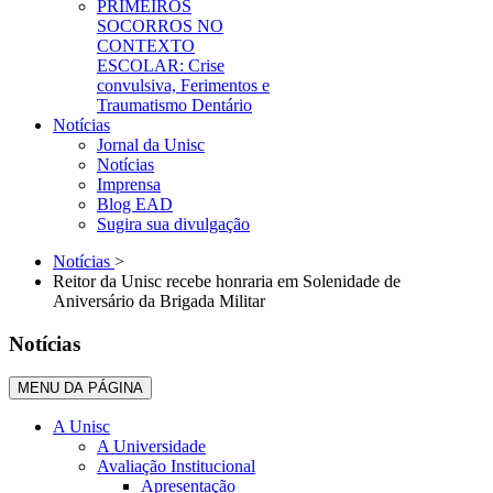
PRIMEIROS
SOCORROS NO
CONTEXTO
ESCOLAR: Crise
convulsiva, Ferimentos e
Traumatismo Dentário
Notícias
Jornal da Unisc
Notícias
Imprensa
Blog EAD
Sugira sua divulgação
Notícias
>
Reitor da Unisc recebe honraria em Solenidade de
Aniversário da Brigada Militar
Notícias
MENU DA PÁGINA
A Unisc
A Universidade
Avaliação Institucional
Apresentação