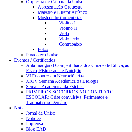
Orquestra de Câmara da Unisc
Apresentação Orquestra
Maestro e Diretor Artístico
Músicos Instrumentistas
Violino I
Violino II
Viola
Violoncelo
Contrabaixo
Fotos
Pinacoteca Unisc
Eventos / Certificados
Aula Inaugural Compartilhada dos Cursos de Educação
Física, Fisioterapia e Nutrição
VI Encontro em Neurociências
XXIV Semana Acadêmica da Biologia
Semana Acadêmica da Estética
PRIMEIROS SOCORROS NO CONTEXTO
ESCOLAR: Crise convulsiva, Ferimentos e
Traumatismo Dentário
Notícias
Jornal da Unisc
Notícias
Imprensa
Blog EAD