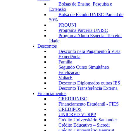
Bolsas de Ensino, Pesquisa e
Extensão
Bolsa de Estudo UNISC Parcial de
50%
PROUNI
Programa Parceria UNISC
Programa Aluno Especial Terceira
Idade
Descontos
Desconto para Pagamento à Vista
Experiência
Família
Segundo Curso Simultâneo
Fidelização
VoltarE
Desconto Diplomados outras IES
Desconto Transferência Externa
Financiamentos
CREDIUNISC
Financiamento Estudantil - FIES
CREDIPOS
UNICRED VTRPP
Crédito Universitário Santander
Crédito Educativo – Sicredi
Crédito Universitário Banrisul