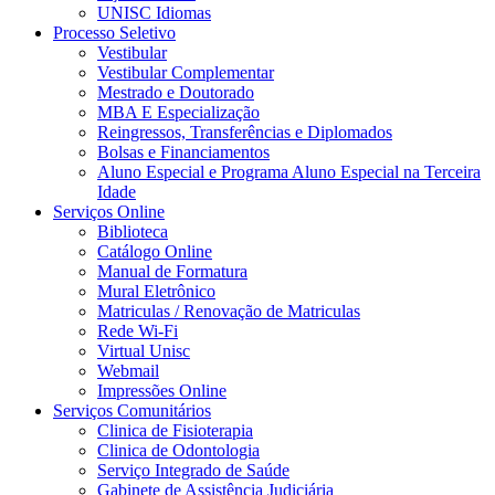
UNISC Idiomas
Processo Seletivo
Vestibular
Vestibular Complementar
Mestrado e Doutorado
MBA E Especialização
Reingressos, Transferências e Diplomados
Bolsas e Financiamentos
Aluno Especial e Programa Aluno Especial na Terceira
Idade
Serviços Online
Biblioteca
Catálogo Online
Manual de Formatura
Mural Eletrônico
Matriculas / Renovação de Matriculas
Rede Wi-Fi
Virtual Unisc
Webmail
Impressões Online
Serviços Comunitários
Clinica de Fisioterapia
Clinica de Odontologia
Serviço Integrado de Saúde
Gabinete de Assistência Judiciária