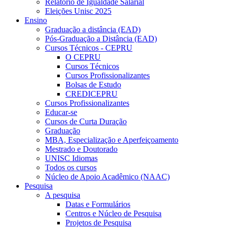
Relatório de Igualdade Salarial
Eleições Unisc 2025
Ensino
Graduação a distância (EAD)
Pós-Graduação a Distância (EAD)
Cursos Técnicos - CEPRU
O CEPRU
Cursos Técnicos
Cursos Profissionalizantes
Bolsas de Estudo
CREDICEPRU
Cursos Profissionalizantes
Educar-se
Cursos de Curta Duração
Graduação
MBA, Especialização e Aperfeiçoamento
Mestrado e Doutorado
UNISC Idiomas
Todos os cursos
Núcleo de Apoio Acadêmico (NAAC)
Pesquisa
A pesquisa
Datas e Formulários
Centros e Núcleo de Pesquisa
Projetos de Pesquisa