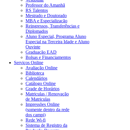
Professor do Amanhã
RS Talentos
Mestrado e Doutorado
MBA e Especialização
Reingressos, Transferências e
Diplomados
Aluno Especial, Programa Aluno
Especial na Terceira Idade e Aluno
Ouvinte
Graduação EAD
Bolsas e Financiamentos
Serviços Online
Avaliação Online
Biblioteca
Calendários
Catálogo Online
Grade de Horários
Matriculas / Renovação
de Matriculas
Impressões Online
(somente dentro da rede
dos campi)
Rede Wi-fi
Sistema de Registro da