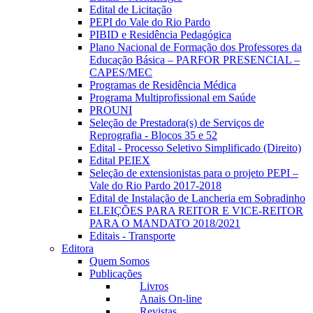
Edital de Licitação
PEPI do Vale do Rio Pardo
PIBID e Residência Pedagógica
Plano Nacional de Formação dos Professores da
Educação Básica – PARFOR PRESENCIAL –
CAPES/MEC
Programas de Residência Médica
Programa Multiprofissional em Saúde
PROUNI
Seleção de Prestadora(s) de Serviços de
Reprografia - Blocos 35 e 52
Edital - Processo Seletivo Simplificado (Direito)
Edital PEIEX
Seleção de extensionistas para o projeto PEPI –
Vale do Rio Pardo 2017-2018
Edital de Instalação de Lancheria em Sobradinho
ELEIÇÕES PARA REITOR E VICE-REITOR
PARA O MANDATO 2018/2021
Editais - Transporte
Editora
Quem Somos
Publicações
Livros
Anais On-line
Revistas