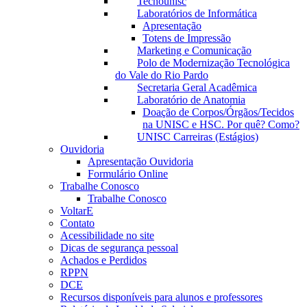
Tecnounisc
Laboratórios de Informática
Apresentação
Totens de Impressão
Marketing e Comunicação
Polo de Modernização Tecnológica
do Vale do Rio Pardo
Secretaria Geral Acadêmica
Laboratório de Anatomia
Doação de Corpos/Órgãos/Tecidos
na UNISC e HSC. Por quê? Como?
UNISC Carreiras (Estágios)
Ouvidoria
Apresentação Ouvidoria
Formulário Online
Trabalhe Conosco
Trabalhe Conosco
VoltarE
Contato
Acessibilidade no site
Dicas de segurança pessoal
Achados e Perdidos
RPPN
DCE
Recursos disponíveis para alunos e professores