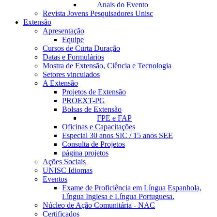
Anais do Evento
Revista Jovens Pesquisadores Unisc
Extensão
Apresentação
Equipe
Cursos de Curta Duração
Datas e Formulários
Mostra de Extensão, Ciência e Tecnologia
Setores vinculados
A Extensão
Projetos de Extensão
PROEXT-PG
Bolsas de Extensão
FPE e FAP
Oficinas e Capacitações
Especial 30 anos SIC / 15 anos SEE
Consulta de Projetos
página projetos
Ações Sociais
UNISC Idiomas
Eventos
Exame de Proficiência em Língua Espanhola,
Língua Inglesa e Língua Portuguesa.
Núcleo de Ação Comunitária - NAC
Certificados