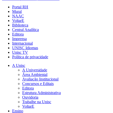
Portal RH
Mural
NAAC
VoltarE
Biblioteca
Central Analítica
Editora
Imprensa
Internacional
UNISC Idiomas
Unisc TV
Política de privacidade
A Unisc
A Universidade
Área Ambiental
Avaliação Institucional
Concursos e Editais
Editora
Estrutura Administrativa
Ouvidoria
Trabalhe na Unisc
VoltarE
Ensino