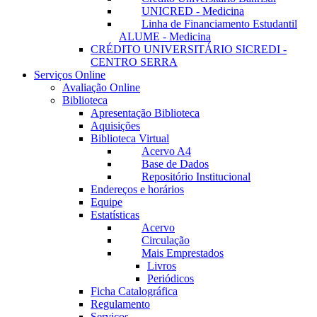
UNICRED - Medicina
Linha de Financiamento Estudantil
ALUME - Medicina
CRÉDITO UNIVERSITÁRIO SICREDI -
CENTRO SERRA
Serviços Online
Avaliação Online
Biblioteca
Apresentação Biblioteca
Aquisições
Biblioteca Virtual
Acervo A4
Base de Dados
Repositório Institucional
Endereços e horários
Equipe
Estatísticas
Acervo
Circulação
Mais Emprestados
Livros
Periódicos
Ficha Catalográfica
Regulamento
Serviços