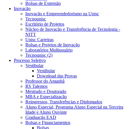
Bolsas de Extensão
Inovação
Inovação e Empreendedorismo na Unisc
Tecnounisc
Escritório de Projetos
Núcleo de Inovação e Transferência de Tecnologia -
NITT
Unisc Carreiras
Bolsas e Projetos de Inovação
Laboratórios Multiusuário
Tecnounisc (2)
Processo Seletivo
Vestibular
Vestibular
Download das Provas
Professor do Amanhã
RS Talentos
Mestrado e Doutorado
MBA e Especialização
Reingressos, Transferências e Diplomados
Aluno Especial, Programa Aluno Especial na Terceira
Idade e Aluno Ouvinte
Graduação EAD
Bolsas e Financiamentos
Bolsas