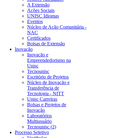
A Extensão
Ações Sociais
UNISC Idiomas
Eventos
Núcleo de Ação Comunitária -
NAC
Certificados
Bolsas de Extensão
Inovação
Inovação e
Empreendedorismo na
Unisc
Tecnounisc
Escritório de Projetos
Núcleo de Inovação e
Transferência de
Tecnologia - NITT
Unisc Carreiras
Bolsas e Projetos de
Inovação
Laboratórios
Multiusuário
Tecnounisc (2)
Processo Seletivo
Vestibular