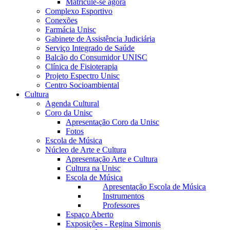
Matricule-se agora
Complexo Esportivo
Conexões
Farmácia Unisc
Gabinete de Assistência Judiciária
Serviço Integrado de Saúde
Balcão do Consumidor UNISC
Clínica de Fisioterapia
Projeto Espectro Unisc
Centro Socioambiental
Cultura
Agenda Cultural
Coro da Unisc
Apresentação Coro da Unisc
Fotos
Escola de Música
Núcleo de Arte e Cultura
Apresentação Arte e Cultura
Cultura na Unisc
Escola de Música
Apresentação Escola de Música
Instrumentos
Professores
Espaço Aberto
Exposições - Regina Simonis