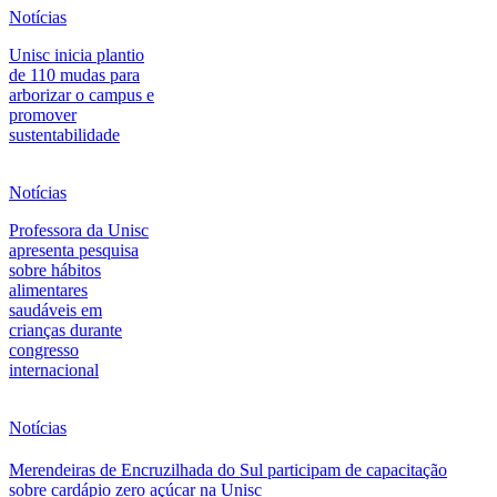
Notícias
Unisc inicia plantio
de 110 mudas para
arborizar o campus e
promover
sustentabilidade
Notícias
Professora da Unisc
apresenta pesquisa
sobre hábitos
alimentares
saudáveis em
crianças durante
congresso
internacional
Notícias
Merendeiras de Encruzilhada do Sul participam de capacitação
sobre cardápio zero açúcar na Unisc