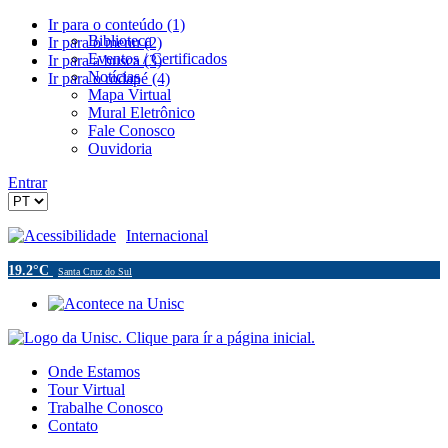
Ir para o conteúdo (1)
Biblioteca
Ir para o menu (2)
Eventos / Certificados
Ir para a busca (3)
Notícias
Ir para o rodapé (4)
Mapa Virtual
Mural Eletrônico
Fale Conosco
Ouvidoria
Entrar
Acessibilidade
Internacional
19.2°C
Santa Cruz do Sul
Onde Estamos
Tour Virtual
Trabalhe Conosco
Contato