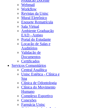
Produção Docente
Webmail
Workflow
Revistas da Unisc
Mural Eletrônico
Enquete Rematrícula
Sala Virtual
Ambiente Graduação
EAD - Antigo
Portal do Estudante
Locação de Salas e
Auditórios
Validação de
Documentos
Certificados
Serviços Comunitários
Central Analítica
Unisc Estética - Clínica e
Spa
Clínica de Odontologia
Clínica do Movimento
Humano
Complexo Esportivo
Conexões
Farmácia Unisc