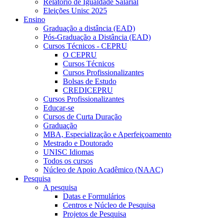
Relatório de Igualdade Salarial
Eleições Unisc 2025
Ensino
Graduação a distância (EAD)
Pós-Graduação a Distância (EAD)
Cursos Técnicos - CEPRU
O CEPRU
Cursos Técnicos
Cursos Profissionalizantes
Bolsas de Estudo
CREDICEPRU
Cursos Profissionalizantes
Educar-se
Cursos de Curta Duração
Graduação
MBA, Especialização e Aperfeiçoamento
Mestrado e Doutorado
UNISC Idiomas
Todos os cursos
Núcleo de Apoio Acadêmico (NAAC)
Pesquisa
A pesquisa
Datas e Formulários
Centros e Núcleo de Pesquisa
Projetos de Pesquisa