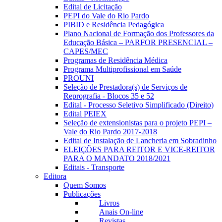
Edital de Licitação
PEPI do Vale do Rio Pardo
PIBID e Residência Pedagógica
Plano Nacional de Formação dos Professores da
Educação Básica – PARFOR PRESENCIAL –
CAPES/MEC
Programas de Residência Médica
Programa Multiprofissional em Saúde
PROUNI
Seleção de Prestadora(s) de Serviços de
Reprografia - Blocos 35 e 52
Edital - Processo Seletivo Simplificado (Direito)
Edital PEIEX
Seleção de extensionistas para o projeto PEPI –
Vale do Rio Pardo 2017-2018
Edital de Instalação de Lancheria em Sobradinho
ELEIÇÕES PARA REITOR E VICE-REITOR
PARA O MANDATO 2018/2021
Editais - Transporte
Editora
Quem Somos
Publicações
Livros
Anais On-line
Revistas