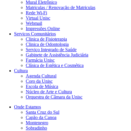
Mural Eletrônico
Matriculas / Renovação de Matriculas
Rede Wi-Fi
Virtual Unisc
Webmail
Impressões Online
Serviços Comunitários
Clinica de Fisioterapia
Clinica de Odontologia
Serviço Integrado de Saúde
Gabinete de Assistência Judiciária
Farmácia Unisc
Clínica de Estética e Cosmética
Cultura
Agenda Cultural
Coro da Unisc
Escola de Música
Núcleo de Arte e Cultura
Orquestra de Câmara da Unisc
Onde Estamos
Santa Cruz do Sul
Capão da Canoa
Montenegro
Sobradinho