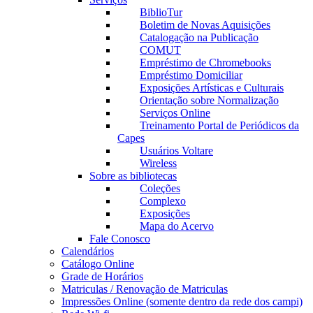
BiblioTur
Boletim de Novas Aquisições
Catalogação na Publicação
COMUT
Empréstimo de Chromebooks
Empréstimo Domiciliar
Exposições Artísticas e Culturais
Orientação sobre Normalização
Serviços Online
Treinamento Portal de Periódicos da
Capes
Usuários Voltare
Wireless
Sobre as bibliotecas
Coleções
Complexo
Exposições
Mapa do Acervo
Fale Conosco
Calendários
Catálogo Online
Grade de Horários
Matriculas / Renovação de Matriculas
Impressões Online (somente dentro da rede dos campi)