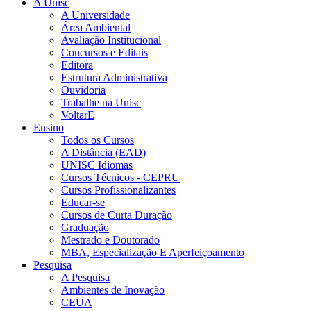
A Unisc
A Universidade
Área Ambiental
Avaliação Institucional
Concursos e Editais
Editora
Estrutura Administrativa
Ouvidoria
Trabalhe na Unisc
VoltarE
Ensino
Todos os Cursos
A Distância (EAD)
UNISC Idiomas
Cursos Técnicos - CEPRU
Cursos Profissionalizantes
Educar-se
Cursos de Curta Duração
Graduação
Mestrado e Doutorado
MBA, Especialização E Aperfeiçoamento
Pesquisa
A Pesquisa
Ambientes de Inovação
CEUA