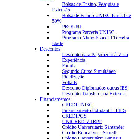
Bolsas de Ensino, Pesquisa e
Extensão
Bolsa de Estudo UNISC Parcial de
50%
PROUNI
Programa Parceria UNISC
Programa Aluno Especial Terceira
Idade
Descontos
Desconto para Pagamento à Vista
Experiência
Família
Segundo Curso Simultâneo
Fidelização
VoltarE
Desconto Diplomados outras IES
Desconto Transferência Externa
Financiamentos
CREDIUNISC
Financiamento Estudantil - FIES
CREDIPOS
UNICRED VTRPP
Crédito Universitário Santander
Crédito Educativo – Sicredi
Crédito Universitário Banrisul