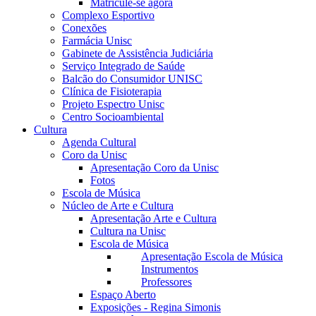
Matricule-se agora
Complexo Esportivo
Conexões
Farmácia Unisc
Gabinete de Assistência Judiciária
Serviço Integrado de Saúde
Balcão do Consumidor UNISC
Clínica de Fisioterapia
Projeto Espectro Unisc
Centro Socioambiental
Cultura
Agenda Cultural
Coro da Unisc
Apresentação Coro da Unisc
Fotos
Escola de Música
Núcleo de Arte e Cultura
Apresentação Arte e Cultura
Cultura na Unisc
Escola de Música
Apresentação Escola de Música
Instrumentos
Professores
Espaço Aberto
Exposições - Regina Simonis