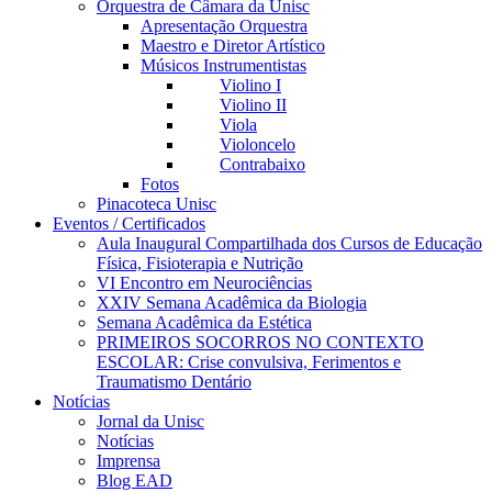
Orquestra de Câmara da Unisc
Apresentação Orquestra
Maestro e Diretor Artístico
Músicos Instrumentistas
Violino I
Violino II
Viola
Violoncelo
Contrabaixo
Fotos
Pinacoteca Unisc
Eventos / Certificados
Aula Inaugural Compartilhada dos Cursos de Educação
Física, Fisioterapia e Nutrição
VI Encontro em Neurociências
XXIV Semana Acadêmica da Biologia
Semana Acadêmica da Estética
PRIMEIROS SOCORROS NO CONTEXTO
ESCOLAR: Crise convulsiva, Ferimentos e
Traumatismo Dentário
Notícias
Jornal da Unisc
Notícias
Imprensa
Blog EAD