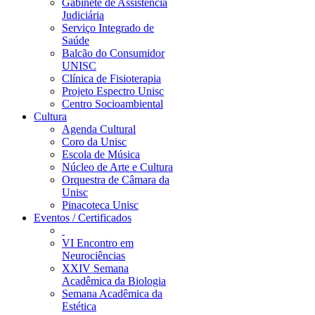
Gabinete de Assistência
Judiciária
Serviço Integrado de
Saúde
Balcão do Consumidor
UNISC
Clínica de Fisioterapia
Projeto Espectro Unisc
Centro Socioambiental
Cultura
Agenda Cultural
Coro da Unisc
Escola de Música
Núcleo de Arte e Cultura
Orquestra de Câmara da
Unisc
Pinacoteca Unisc
Eventos / Certificados
VI Encontro em
Neurociências
XXIV Semana
Acadêmica da Biologia
Semana Acadêmica da
Estética