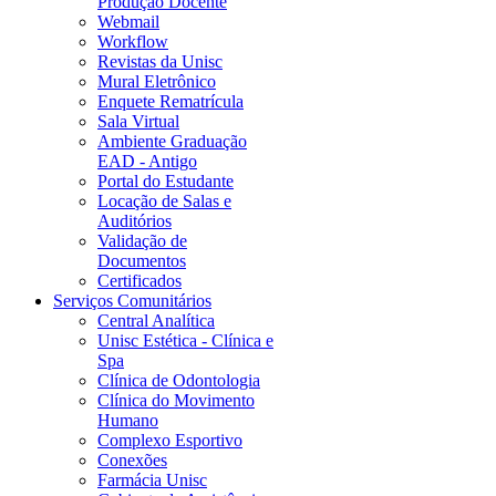
Produção Docente
Webmail
Workflow
Revistas da Unisc
Mural Eletrônico
Enquete Rematrícula
Sala Virtual
Ambiente Graduação
EAD - Antigo
Portal do Estudante
Locação de Salas e
Auditórios
Validação de
Documentos
Certificados
Serviços Comunitários
Central Analítica
Unisc Estética - Clínica e
Spa
Clínica de Odontologia
Clínica do Movimento
Humano
Complexo Esportivo
Conexões
Farmácia Unisc