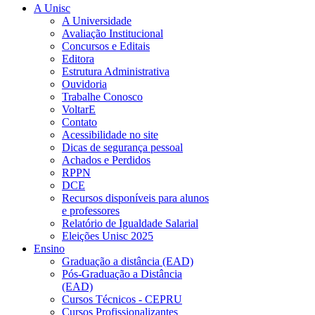
A Unisc
A Universidade
Avaliação Institucional
Concursos e Editais
Editora
Estrutura Administrativa
Ouvidoria
Trabalhe Conosco
VoltarE
Contato
Acessibilidade no site
Dicas de segurança pessoal
Achados e Perdidos
RPPN
DCE
Recursos disponíveis para alunos
e professores
Relatório de Igualdade Salarial
Eleições Unisc 2025
Ensino
Graduação a distância (EAD)
Pós-Graduação a Distância
(EAD)
Cursos Técnicos - CEPRU
Cursos Profissionalizantes