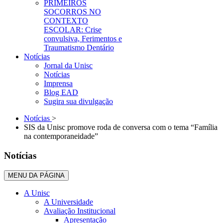
PRIMEIROS
SOCORROS NO
CONTEXTO
ESCOLAR: Crise
convulsiva, Ferimentos e
Traumatismo Dentário
Notícias
Jornal da Unisc
Notícias
Imprensa
Blog EAD
Sugira sua divulgação
Notícias
>
SIS da Unisc promove roda de conversa com o tema “Família
na contemporaneidade”
Notícias
MENU DA PÁGINA
A Unisc
A Universidade
Avaliação Institucional
Apresentação