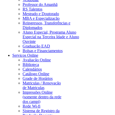
Professor do Amanhã
RS Talentos
Mestrado e Doutorado
MBA e Especialização
Reingressos, Transferências e
Diplomados
Aluno Especial, Programa Aluno
Especial na Terceira Idade e Aluno
Ouvinte
Graduação EAD
Bolsas e Financiamentos
Serviços Online
Avaliação Online
Biblioteca
Calendários
Catálogo Online
Grade de Horários
Matriculas / Renovação
de Matriculas
Impressões Online
(somente dentro da rede
dos campi)
Rede Wi-fi
Sistema de Registro da