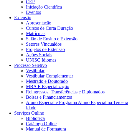
CEP
Iniciação Científica
Eventos
Extensão
Apresentação
Cursos de Curta Duração
Matrículas
Salão de Ensino e Extensão
Setores Vincualdos
Projetos de Extensão
Ações Sociais
UNISC Idiomas
Processo Seletivo
Vestibular
Vestibular Complementar
Mestrado e Doutorado
MBA E Especialização
Reingressos, Transferências e Diplomados
Bolsas e Financiamentos
Aluno Especial e Programa Aluno Especial na Terceira
Idade
Serviços Online
Biblioteca
Catálogo Online
Manual de Formatura