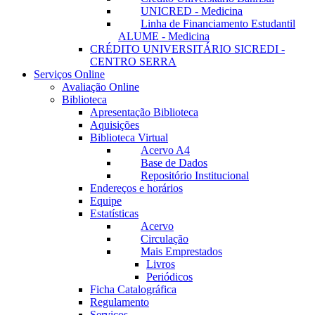
UNICRED - Medicina
Linha de Financiamento Estudantil
ALUME - Medicina
CRÉDITO UNIVERSITÁRIO SICREDI -
CENTRO SERRA
Serviços Online
Avaliação Online
Biblioteca
Apresentação Biblioteca
Aquisições
Biblioteca Virtual
Acervo A4
Base de Dados
Repositório Institucional
Endereços e horários
Equipe
Estatísticas
Acervo
Circulação
Mais Emprestados
Livros
Periódicos
Ficha Catalográfica
Regulamento
Serviços