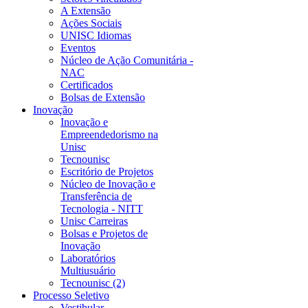
A Extensão
Ações Sociais
UNISC Idiomas
Eventos
Núcleo de Ação Comunitária -
NAC
Certificados
Bolsas de Extensão
Inovação
Inovação e
Empreendedorismo na
Unisc
Tecnounisc
Escritório de Projetos
Núcleo de Inovação e
Transferência de
Tecnologia - NITT
Unisc Carreiras
Bolsas e Projetos de
Inovação
Laboratórios
Multiusuário
Tecnounisc (2)
Processo Seletivo
Vestibular