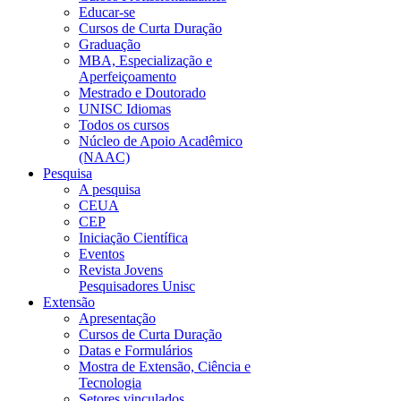
Educar-se
Cursos de Curta Duração
Graduação
MBA, Especialização e
Aperfeiçoamento
Mestrado e Doutorado
UNISC Idiomas
Todos os cursos
Núcleo de Apoio Acadêmico
(NAAC)
Pesquisa
A pesquisa
CEUA
CEP
Iniciação Científica
Eventos
Revista Jovens
Pesquisadores Unisc
Extensão
Apresentação
Cursos de Curta Duração
Datas e Formulários
Mostra de Extensão, Ciência e
Tecnologia
Setores vinculados