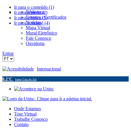
Ir para o conteúdo (1)
Biblioteca
Ir para o menu (2)
Eventos / Certificados
Ir para a busca (3)
Notícias
Ir para o rodapé (4)
Mapa Virtual
Mural Eletrônico
Fale Conosco
Ouvidoria
Entrar
Acessibilidade
Internacional
8.2°C
Santa Cruz do Sul
Onde Estamos
Tour Virtual
Trabalhe Conosco
Contato