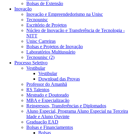
Bolsas de Extensão
Inovação
Inovação e Empreendedorismo na Unisc
Tecnounisc
Escritório de Projetos
Núcleo de Inovação e Transferência de Tecnologia -
NITT
Unisc Carreiras
Bolsas e Projetos de Inovação
Laboratórios Multiusuário
Tecnounisc (2)
Processo Seletivo
Vestibular
Vestibular
Download das Provas
Professor do Amanhã
RS Talentos
Mestrado e Doutorado
MBA e Especialização
Reingressos, Transferências e Diplomados
Aluno Especial, Programa Aluno Especial na Terceira
Idade e Aluno Ouvinte
Graduação EAD
Bolsas e Financiamentos
Bolsas