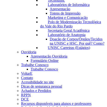
Tecnounisc
Laboratórios de Informática
Apresentação
Totens de Impressão
Marketing e Comunicação
Polo de Modernização Tecnológica
do Vale do Rio Pardo
Secretaria Geral Acadêmica
Laboratório de Anatomia
Doação de Corpos/Órgãos/Tecidos
na UNISC e HSC. Por quê? Como?
UNISC Carreiras (Estágios)
Ouvidoria
Apresentação Ouvidoria
Formulário Online
Trabalhe Conosco
Trabalhe Conosco
VoltarE
Contato
Acessibilidade no site
Dicas de segurança pessoal
Achados e Perdidos
RPPN
DCE
Recursos disponíveis para alunos e professores