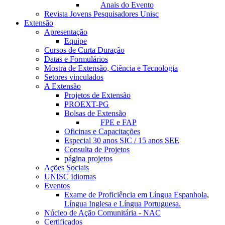
Anais do Evento
Revista Jovens Pesquisadores Unisc
Extensão
Apresentação
Equipe
Cursos de Curta Duração
Datas e Formulários
Mostra de Extensão, Ciência e Tecnologia
Setores vinculados
A Extensão
Projetos de Extensão
PROEXT-PG
Bolsas de Extensão
FPE e FAP
Oficinas e Capacitações
Especial 30 anos SIC / 15 anos SEE
Consulta de Projetos
página projetos
Ações Sociais
UNISC Idiomas
Eventos
Exame de Proficiência em Língua Espanhola,
Língua Inglesa e Língua Portuguesa.
Núcleo de Ação Comunitária - NAC
Certificados