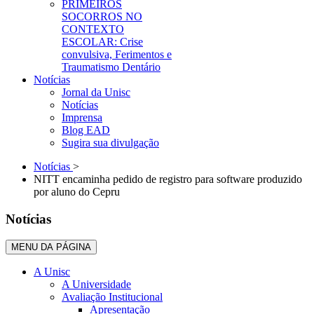
PRIMEIROS
SOCORROS NO
CONTEXTO
ESCOLAR: Crise
convulsiva, Ferimentos e
Traumatismo Dentário
Notícias
Jornal da Unisc
Notícias
Imprensa
Blog EAD
Sugira sua divulgação
Notícias
>
NITT encaminha pedido de registro para software produzido
por aluno do Cepru
Notícias
MENU DA PÁGINA
A Unisc
A Universidade
Avaliação Institucional
Apresentação