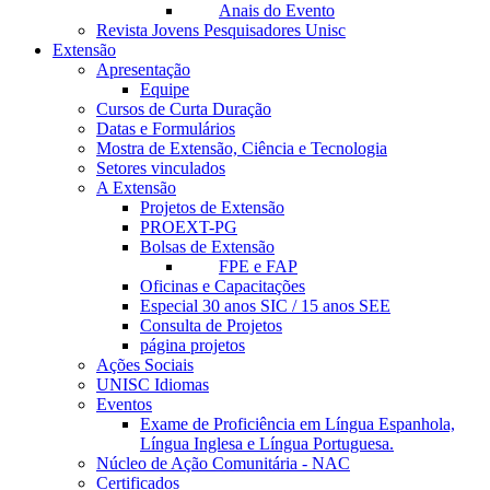
Anais do Evento
Revista Jovens Pesquisadores Unisc
Extensão
Apresentação
Equipe
Cursos de Curta Duração
Datas e Formulários
Mostra de Extensão, Ciência e Tecnologia
Setores vinculados
A Extensão
Projetos de Extensão
PROEXT-PG
Bolsas de Extensão
FPE e FAP
Oficinas e Capacitações
Especial 30 anos SIC / 15 anos SEE
Consulta de Projetos
página projetos
Ações Sociais
UNISC Idiomas
Eventos
Exame de Proficiência em Língua Espanhola,
Língua Inglesa e Língua Portuguesa.
Núcleo de Ação Comunitária - NAC
Certificados