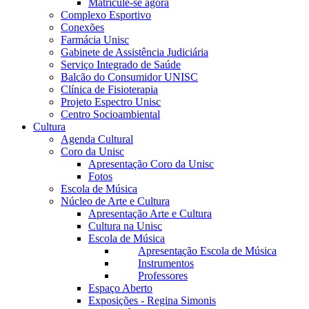
Matricule-se agora
Complexo Esportivo
Conexões
Farmácia Unisc
Gabinete de Assistência Judiciária
Serviço Integrado de Saúde
Balcão do Consumidor UNISC
Clínica de Fisioterapia
Projeto Espectro Unisc
Centro Socioambiental
Cultura
Agenda Cultural
Coro da Unisc
Apresentação Coro da Unisc
Fotos
Escola de Música
Núcleo de Arte e Cultura
Apresentação Arte e Cultura
Cultura na Unisc
Escola de Música
Apresentação Escola de Música
Instrumentos
Professores
Espaço Aberto
Exposições - Regina Simonis