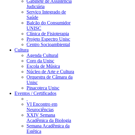
Gabinete de Assistência
Judiciária
Serviço Integrado de
Saúde
Balcão do Consumidor
UNISC
Clínica de Fisioterapia
Projeto Espectro Unisc
Centro Socioambiental
Cultura
Agenda Cultural
Coro da Unisc
Escola de Música
Núcleo de Arte e Cultura
Orquestra de Câmara da
Unisc
Pinacoteca Unisc
Eventos / Certificados
VI Encontro em
Neurociências
XXIV Semana
Acadêmica da Biologia
Semana Acadêmica da
Estética