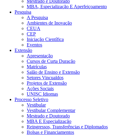
Mestrado e Doutorado
MBA, Especialização E Aperfeiçoamento
Pesquisa
A Pesquisa
Ambientes de Inovação
CEUA
CEP
Iniciação Científica
Eventos
Extensão
Apresentação
Cursos de Curta Duração
Matrículas
Salão de Ensino e Extensão
Setores Vincualdos
Projetos de Extensão
Ações Sociais
UNISC Idiomas
Processo Seletivo
Vestibular
Vestibular Complementar
Mestrado e Doutorado
MBA E Especialização
Reingressos, Transferências e Diplomados
Bolsas e Financiamentos