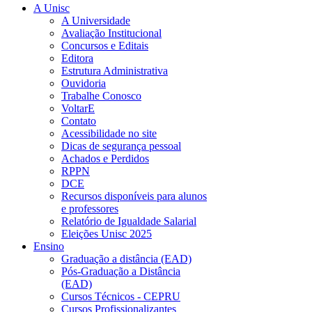
A Unisc
A Universidade
Avaliação Institucional
Concursos e Editais
Editora
Estrutura Administrativa
Ouvidoria
Trabalhe Conosco
VoltarE
Contato
Acessibilidade no site
Dicas de segurança pessoal
Achados e Perdidos
RPPN
DCE
Recursos disponíveis para alunos
e professores
Relatório de Igualdade Salarial
Eleições Unisc 2025
Ensino
Graduação a distância (EAD)
Pós-Graduação a Distância
(EAD)
Cursos Técnicos - CEPRU
Cursos Profissionalizantes