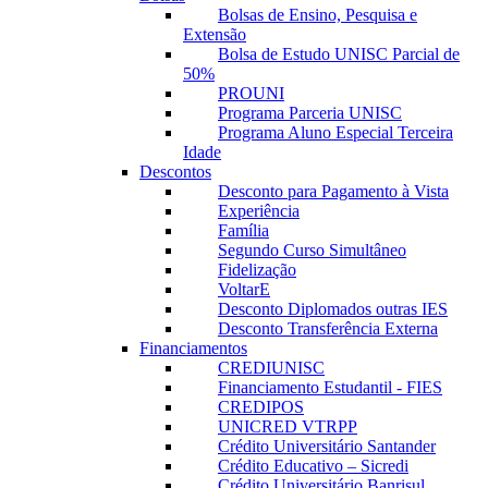
Bolsas de Ensino, Pesquisa e
Extensão
Bolsa de Estudo UNISC Parcial de
50%
PROUNI
Programa Parceria UNISC
Programa Aluno Especial Terceira
Idade
Descontos
Desconto para Pagamento à Vista
Experiência
Família
Segundo Curso Simultâneo
Fidelização
VoltarE
Desconto Diplomados outras IES
Desconto Transferência Externa
Financiamentos
CREDIUNISC
Financiamento Estudantil - FIES
CREDIPOS
UNICRED VTRPP
Crédito Universitário Santander
Crédito Educativo – Sicredi
Crédito Universitário Banrisul