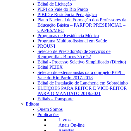
Edital de Licitação
PEPI do Vale do Rio Pardo
PIBID e Residência Pedagógica
Plano Nacional de Formação dos Professores da
Educação Básica – PARFOR PRESENCIAL –
CAPES/MEC
Programas de Residência Médica
Programa Multiprofissional em Saúde
PROUNI
Seleção de Prestadora(s) de Serviços de
Reprografia - Blocos 35 e 52
Edital - Processo Seletivo Simplificado (Direito)
Edital PEIEX
Seleção de extensionistas para o projeto PEPI –
Vale do Rio Pardo 2017-2018
Edital de Instalação de Lancheria em Sobradinho
ELEIÇÕES PARA REITOR E VICE-REITOR
PARA O MANDATO 2018/2021
Editais - Transporte
Editora
Quem Somos
Publicações
Livros
Anais On-line
Revistas