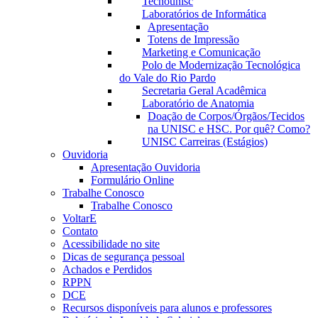
Tecnounisc
Laboratórios de Informática
Apresentação
Totens de Impressão
Marketing e Comunicação
Polo de Modernização Tecnológica
do Vale do Rio Pardo
Secretaria Geral Acadêmica
Laboratório de Anatomia
Doação de Corpos/Órgãos/Tecidos
na UNISC e HSC. Por quê? Como?
UNISC Carreiras (Estágios)
Ouvidoria
Apresentação Ouvidoria
Formulário Online
Trabalhe Conosco
Trabalhe Conosco
VoltarE
Contato
Acessibilidade no site
Dicas de segurança pessoal
Achados e Perdidos
RPPN
DCE
Recursos disponíveis para alunos e professores