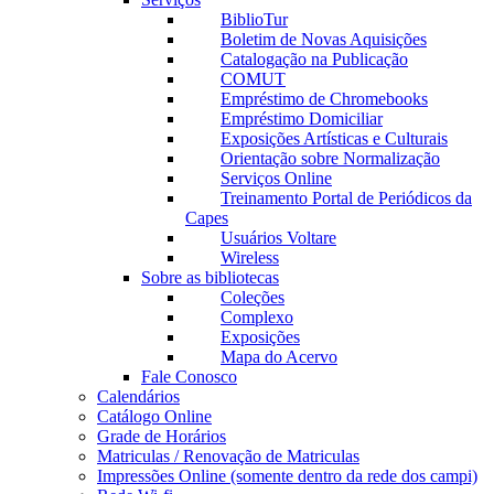
BiblioTur
Boletim de Novas Aquisições
Catalogação na Publicação
COMUT
Empréstimo de Chromebooks
Empréstimo Domiciliar
Exposições Artísticas e Culturais
Orientação sobre Normalização
Serviços Online
Treinamento Portal de Periódicos da
Capes
Usuários Voltare
Wireless
Sobre as bibliotecas
Coleções
Complexo
Exposições
Mapa do Acervo
Fale Conosco
Calendários
Catálogo Online
Grade de Horários
Matriculas / Renovação de Matriculas
Impressões Online (somente dentro da rede dos campi)