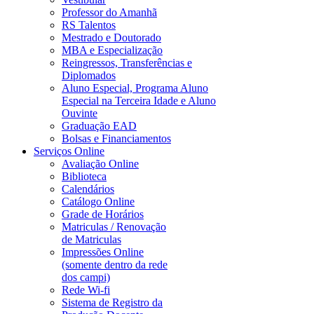
Professor do Amanhã
RS Talentos
Mestrado e Doutorado
MBA e Especialização
Reingressos, Transferências e
Diplomados
Aluno Especial, Programa Aluno
Especial na Terceira Idade e Aluno
Ouvinte
Graduação EAD
Bolsas e Financiamentos
Serviços Online
Avaliação Online
Biblioteca
Calendários
Catálogo Online
Grade de Horários
Matriculas / Renovação
de Matriculas
Impressões Online
(somente dentro da rede
dos campi)
Rede Wi-fi
Sistema de Registro da