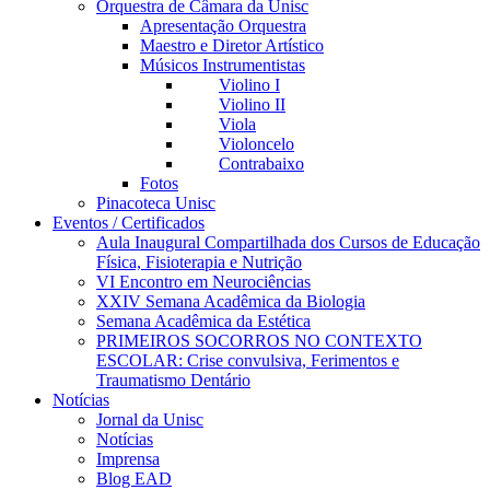
Orquestra de Câmara da Unisc
Apresentação Orquestra
Maestro e Diretor Artístico
Músicos Instrumentistas
Violino I
Violino II
Viola
Violoncelo
Contrabaixo
Fotos
Pinacoteca Unisc
Eventos / Certificados
Aula Inaugural Compartilhada dos Cursos de Educação
Física, Fisioterapia e Nutrição
VI Encontro em Neurociências
XXIV Semana Acadêmica da Biologia
Semana Acadêmica da Estética
PRIMEIROS SOCORROS NO CONTEXTO
ESCOLAR: Crise convulsiva, Ferimentos e
Traumatismo Dentário
Notícias
Jornal da Unisc
Notícias
Imprensa
Blog EAD