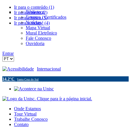
Ir para o conteúdo (1)
Biblioteca
Ir para o menu (2)
Eventos / Certificados
Ir para a busca (3)
Notícias
Ir para o rodapé (4)
Mapa Virtual
Mural Eletrônico
Fale Conosco
Ouvidoria
Entrar
Acessibilidade
Internacional
14.2°C
Santa Cruz do Sul
Onde Estamos
Tour Virtual
Trabalhe Conosco
Contato