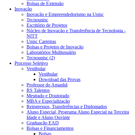
Bolsas de Extensão
Inovação
Inovação e Empreendedorismo na Unisc
Tecnounisc
Escritório de Projetos
Núcleo de Inovação e Transferência de Tecnologia -
NITT
Unisc Carreiras
Bolsas e Projetos de Inovação
Laboratórios Multiusuário
Tecnounisc (2)
Processo Seletivo
Vestibular
Vestibular
Download das Provas
Professor do Amanhã
RS Talentos
Mestrado e Doutorado
MBA e Especialização
Reingressos, Transferências e Diplomados
Aluno Especial, Programa Aluno Especial na Terceira
Idade e Aluno Ouvinte
Graduação EAD
Bolsas e Financiamentos
Bolsas