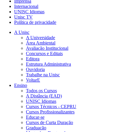
Imprensa
Internacional
UNISC Idiomas
Unisc TV
Política de privacidade
A Unisc
A Universidade
Área Ambiental
Avaliação Institucional
Concursos e Editais
Editora
Estrutura Administrativa
Ouvidoria
Trabalhe na Unisc
VoltarE
Ensino
Todos os Cursos
A Distância (EAD)
UNISC Idiomas
Cursos Técnicos - CEPRU
Cursos Profissionalizantes
Educar-se
Cursos de Curta Duração
Graduação