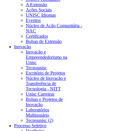
A Extensão
Ações Sociais
UNISC Idiomas
Eventos
Núcleo de Ação Comunitária -
NAC
Certificados
Bolsas de Extensão
Inovação
Inovação e
Empreendedorismo na
Unisc
Tecnounisc
Escritório de Projetos
Núcleo de Inovação e
Transferência de
Tecnologia - NITT
Unisc Carreiras
Bolsas e Projetos de
Inovação
Laboratórios
Multiusuário
Tecnounisc (2)
Processo Seletivo
Vestibular