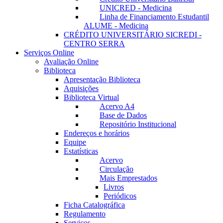
UNICRED - Medicina
Linha de Financiamento Estudantil
ALUME - Medicina
CRÉDITO UNIVERSITÁRIO SICREDI -
CENTRO SERRA
Serviços Online
Avaliação Online
Biblioteca
Apresentação Biblioteca
Aquisições
Biblioteca Virtual
Acervo A4
Base de Dados
Repositório Institucional
Endereços e horários
Equipe
Estatísticas
Acervo
Circulação
Mais Emprestados
Livros
Periódicos
Ficha Catalográfica
Regulamento
Serviços