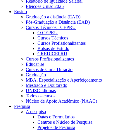
Relatório de Igualdade Salarial
Eleições Unisc 2025
Ensino
Graduação a distância (EAD)
Pós-Graduação a Distância (EAD)
Cursos Técnicos - CEPRU
O CEPRU
Cursos Técnicos
Cursos Profissionalizantes
Bolsas de Estudo
CREDICEPRU
Cursos Profissionalizantes
Educar-se
Cursos de Curta Duração
Graduação
MBA, Especialização e Aperfeiçoamento
Mestrado e Doutorado
UNISC Idiomas
Todos os cursos
Núcleo de Apoio Acadêmico (NAAC)
Pesquisa
A pesquisa
Datas e Formulários
Centros e Núcleo de Pesquisa
Projetos de Pesquisa