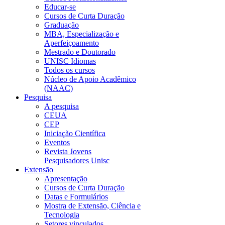
Educar-se
Cursos de Curta Duração
Graduação
MBA, Especialização e
Aperfeiçoamento
Mestrado e Doutorado
UNISC Idiomas
Todos os cursos
Núcleo de Apoio Acadêmico
(NAAC)
Pesquisa
A pesquisa
CEUA
CEP
Iniciação Científica
Eventos
Revista Jovens
Pesquisadores Unisc
Extensão
Apresentação
Cursos de Curta Duração
Datas e Formulários
Mostra de Extensão, Ciência e
Tecnologia
Setores vinculados