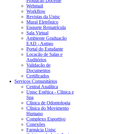
Produção Docente
Webmail
Workflow
Revistas da Unisc
Mural Eletrônico
Enquete Rematrícula
Sala Virtual
Ambiente Graduação
EAD - Antigo
Portal do Estudante
Locação de Salas e
Auditórios
Validação de
Documentos
Certificados
Serviços Comunitários
Central Analítica
Unisc Estética - Clínica e
Spa
Clínica de Odontologia
Clínica do Movimento
Humano
Complexo Esportivo
Conexões
Farmácia Unisc