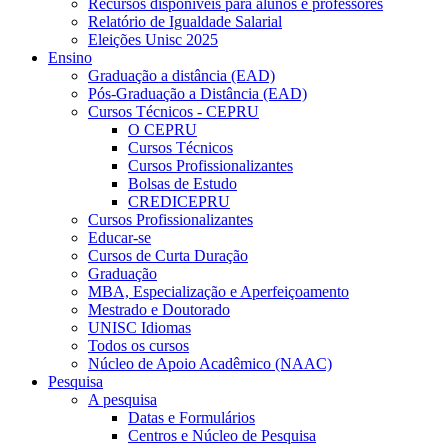
Recursos disponíveis para alunos e professores
Relatório de Igualdade Salarial
Eleições Unisc 2025
Ensino
Graduação a distância (EAD)
Pós-Graduação a Distância (EAD)
Cursos Técnicos - CEPRU
O CEPRU
Cursos Técnicos
Cursos Profissionalizantes
Bolsas de Estudo
CREDICEPRU
Cursos Profissionalizantes
Educar-se
Cursos de Curta Duração
Graduação
MBA, Especialização e Aperfeiçoamento
Mestrado e Doutorado
UNISC Idiomas
Todos os cursos
Núcleo de Apoio Acadêmico (NAAC)
Pesquisa
A pesquisa
Datas e Formulários
Centros e Núcleo de Pesquisa