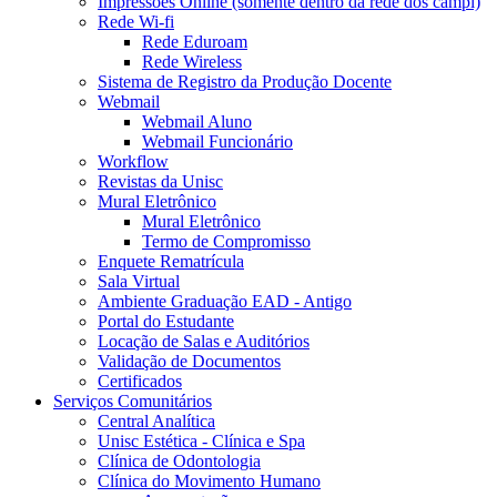
Impressões Online (somente dentro da rede dos campi)
Rede Wi-fi
Rede Eduroam
Rede Wireless
Sistema de Registro da Produção Docente
Webmail
Webmail Aluno
Webmail Funcionário
Workflow
Revistas da Unisc
Mural Eletrônico
Mural Eletrônico
Termo de Compromisso
Enquete Rematrícula
Sala Virtual
Ambiente Graduação EAD - Antigo
Portal do Estudante
Locação de Salas e Auditórios
Validação de Documentos
Certificados
Serviços Comunitários
Central Analítica
Unisc Estética - Clínica e Spa
Clínica de Odontologia
Clínica do Movimento Humano