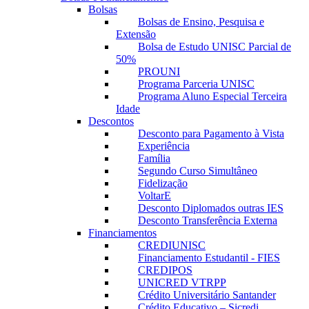
Bolsas
Bolsas de Ensino, Pesquisa e
Extensão
Bolsa de Estudo UNISC Parcial de
50%
PROUNI
Programa Parceria UNISC
Programa Aluno Especial Terceira
Idade
Descontos
Desconto para Pagamento à Vista
Experiência
Família
Segundo Curso Simultâneo
Fidelização
VoltarE
Desconto Diplomados outras IES
Desconto Transferência Externa
Financiamentos
CREDIUNISC
Financiamento Estudantil - FIES
CREDIPOS
UNICRED VTRPP
Crédito Universitário Santander
Crédito Educativo – Sicredi