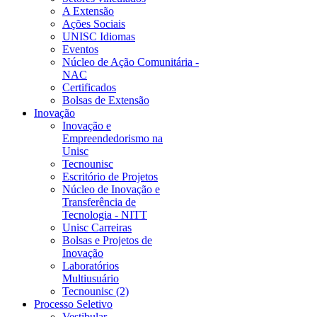
A Extensão
Ações Sociais
UNISC Idiomas
Eventos
Núcleo de Ação Comunitária -
NAC
Certificados
Bolsas de Extensão
Inovação
Inovação e
Empreendedorismo na
Unisc
Tecnounisc
Escritório de Projetos
Núcleo de Inovação e
Transferência de
Tecnologia - NITT
Unisc Carreiras
Bolsas e Projetos de
Inovação
Laboratórios
Multiusuário
Tecnounisc (2)
Processo Seletivo
Vestibular