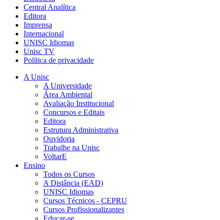
Central Analítica
Editora
Imprensa
Internacional
UNISC Idiomas
Unisc TV
Política de privacidade
A Unisc
A Universidade
Área Ambiental
Avaliação Institucional
Concursos e Editais
Editora
Estrutura Administrativa
Ouvidoria
Trabalhe na Unisc
VoltarE
Ensino
Todos os Cursos
A Distância (EAD)
UNISC Idiomas
Cursos Técnicos - CEPRU
Cursos Profissionalizantes
Educar-se