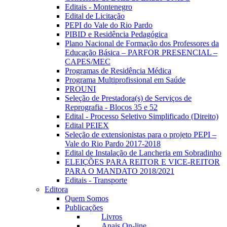
Editais - Montenegro
Edital de Licitação
PEPI do Vale do Rio Pardo
PIBID e Residência Pedagógica
Plano Nacional de Formação dos Professores da
Educação Básica – PARFOR PRESENCIAL –
CAPES/MEC
Programas de Residência Médica
Programa Multiprofissional em Saúde
PROUNI
Seleção de Prestadora(s) de Serviços de
Reprografia - Blocos 35 e 52
Edital - Processo Seletivo Simplificado (Direito)
Edital PEIEX
Seleção de extensionistas para o projeto PEPI –
Vale do Rio Pardo 2017-2018
Edital de Instalação de Lancheria em Sobradinho
ELEIÇÕES PARA REITOR E VICE-REITOR
PARA O MANDATO 2018/2021
Editais - Transporte
Editora
Quem Somos
Publicações
Livros
Anais On-line