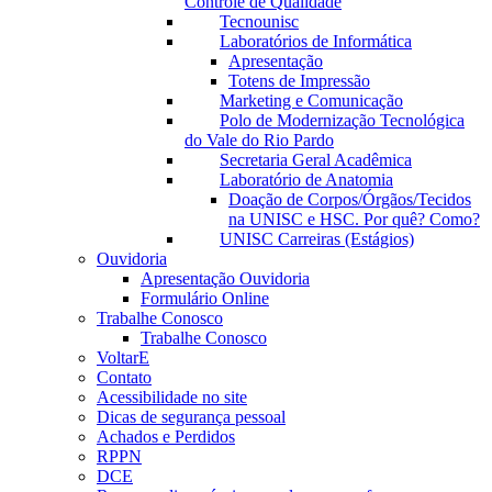
Controle de Qualidade
Tecnounisc
Laboratórios de Informática
Apresentação
Totens de Impressão
Marketing e Comunicação
Polo de Modernização Tecnológica
do Vale do Rio Pardo
Secretaria Geral Acadêmica
Laboratório de Anatomia
Doação de Corpos/Órgãos/Tecidos
na UNISC e HSC. Por quê? Como?
UNISC Carreiras (Estágios)
Ouvidoria
Apresentação Ouvidoria
Formulário Online
Trabalhe Conosco
Trabalhe Conosco
VoltarE
Contato
Acessibilidade no site
Dicas de segurança pessoal
Achados e Perdidos
RPPN
DCE