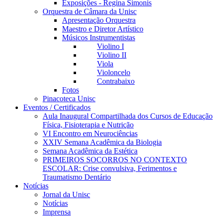
Exposições - Regina Simonis
Orquestra de Câmara da Unisc
Apresentação Orquestra
Maestro e Diretor Artístico
Músicos Instrumentistas
Violino I
Violino II
Viola
Violoncelo
Contrabaixo
Fotos
Pinacoteca Unisc
Eventos / Certificados
Aula Inaugural Compartilhada dos Cursos de Educação
Física, Fisioterapia e Nutrição
VI Encontro em Neurociências
XXIV Semana Acadêmica da Biologia
Semana Acadêmica da Estética
PRIMEIROS SOCORROS NO CONTEXTO
ESCOLAR: Crise convulsiva, Ferimentos e
Traumatismo Dentário
Notícias
Jornal da Unisc
Notícias
Imprensa