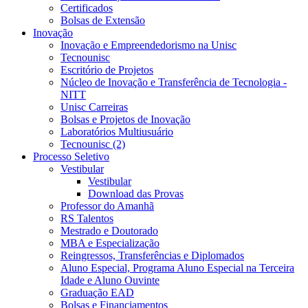
Certificados
Bolsas de Extensão
Inovação
Inovação e Empreendedorismo na Unisc
Tecnounisc
Escritório de Projetos
Núcleo de Inovação e Transferência de Tecnologia -
NITT
Unisc Carreiras
Bolsas e Projetos de Inovação
Laboratórios Multiusuário
Tecnounisc (2)
Processo Seletivo
Vestibular
Vestibular
Download das Provas
Professor do Amanhã
RS Talentos
Mestrado e Doutorado
MBA e Especialização
Reingressos, Transferências e Diplomados
Aluno Especial, Programa Aluno Especial na Terceira
Idade e Aluno Ouvinte
Graduação EAD
Bolsas e Financiamentos