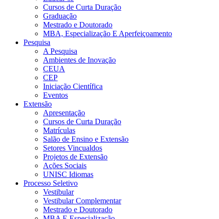
Cursos de Curta Duração
Graduação
Mestrado e Doutorado
MBA, Especialização E Aperfeiçoamento
Pesquisa
A Pesquisa
Ambientes de Inovação
CEUA
CEP
Iniciação Científica
Eventos
Extensão
Apresentação
Cursos de Curta Duração
Matrículas
Salão de Ensino e Extensão
Setores Vincualdos
Projetos de Extensão
Ações Sociais
UNISC Idiomas
Processo Seletivo
Vestibular
Vestibular Complementar
Mestrado e Doutorado
MBA E Especialização