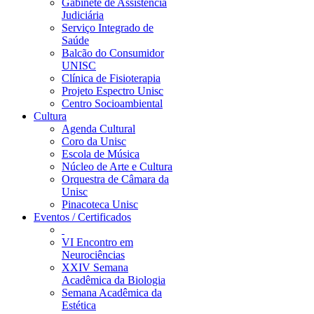
Gabinete de Assistência
Judiciária
Serviço Integrado de
Saúde
Balcão do Consumidor
UNISC
Clínica de Fisioterapia
Projeto Espectro Unisc
Centro Socioambiental
Cultura
Agenda Cultural
Coro da Unisc
Escola de Música
Núcleo de Arte e Cultura
Orquestra de Câmara da
Unisc
Pinacoteca Unisc
Eventos / Certificados
VI Encontro em
Neurociências
XXIV Semana
Acadêmica da Biologia
Semana Acadêmica da
Estética