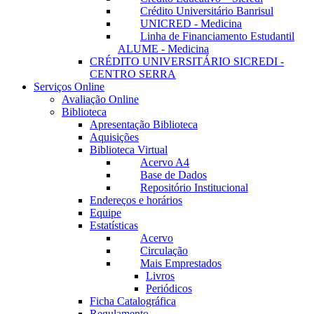
Crédito Universitário Banrisul
UNICRED - Medicina
Linha de Financiamento Estudantil
ALUME - Medicina
CRÉDITO UNIVERSITÁRIO SICREDI -
CENTRO SERRA
Serviços Online
Avaliação Online
Biblioteca
Apresentação Biblioteca
Aquisições
Biblioteca Virtual
Acervo A4
Base de Dados
Repositório Institucional
Endereços e horários
Equipe
Estatísticas
Acervo
Circulação
Mais Emprestados
Livros
Periódicos
Ficha Catalográfica
Regulamento