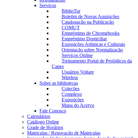
Serviços
BiblioTur
Boletim de Novas Aquisições
Catalogação na Publicação
COMUT
Empréstimo de Chromebooks
Empréstimo Domiciliar
Exposições Artísticas e Culturais
Orientação sobre Normalização
Serviços Online
Treinamento Portal de Periódicos da
Capes
Usuários Voltare
Wireless
Sobre as bibliotecas
Coleções
Complexo
Exposições
Mapa do Acervo
Fale Conosco
Calendários
Catálogo Online
Grade de Horários
Matriculas / Renovação de Matriculas