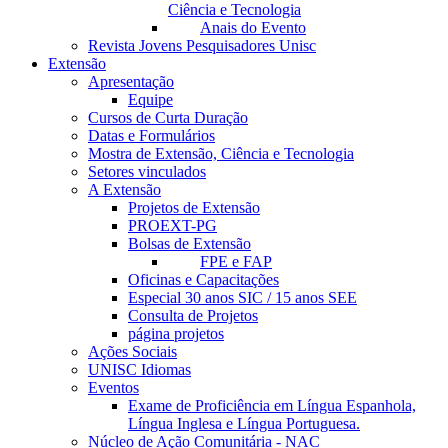
Ciência e Tecnologia
Anais do Evento
Revista Jovens Pesquisadores Unisc
Extensão
Apresentação
Equipe
Cursos de Curta Duração
Datas e Formulários
Mostra de Extensão, Ciência e Tecnologia
Setores vinculados
A Extensão
Projetos de Extensão
PROEXT-PG
Bolsas de Extensão
FPE e FAP
Oficinas e Capacitações
Especial 30 anos SIC / 15 anos SEE
Consulta de Projetos
página projetos
Ações Sociais
UNISC Idiomas
Eventos
Exame de Proficiência em Língua Espanhola,
Língua Inglesa e Língua Portuguesa.
Núcleo de Ação Comunitária - NAC