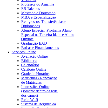
Professor do Amanhã
RS Talentos
Mestrado e Doutorado
MBA e Especialização
Reingressos, Transferências e
Diplomados
Aluno Especial, Programa Aluno
Especial na Terceira Idade e Aluno
Ouvinte
Graduação EAD
Bolsas e Financiamentos
Serviços Online
Avaliação Online
Biblioteca
Calendários
Catálogo Online
Grade de Horários
Matriculas / Renovação
de Matriculas
Impressões Online
(somente dentro da rede
dos campi)
Rede Wi-fi
Sistema de Registro da