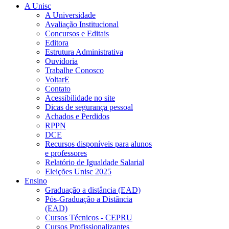
A Unisc
A Universidade
Avaliação Institucional
Concursos e Editais
Editora
Estrutura Administrativa
Ouvidoria
Trabalhe Conosco
VoltarE
Contato
Acessibilidade no site
Dicas de segurança pessoal
Achados e Perdidos
RPPN
DCE
Recursos disponíveis para alunos
e professores
Relatório de Igualdade Salarial
Eleições Unisc 2025
Ensino
Graduação a distância (EAD)
Pós-Graduação a Distância
(EAD)
Cursos Técnicos - CEPRU
Cursos Profissionalizantes