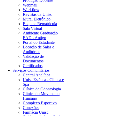
Produção Docente
Webmail
Workflow
Revistas da Unisc
Mural Eletrônico
Enquete Rematrícula
Sala Virtual
Ambiente Graduação
EAD - Antigo
Portal do Estudante
Locação de Salas e
Auditórios
Validação de
Documentos
Certificados
Serviços Comunitários
Central Analítica
Unisc Estética - Clínica e
Spa
Clínica de Odontologia
Clínica do Movimento
Humano
Complexo Esportivo
Conexões
Farmácia Unisc