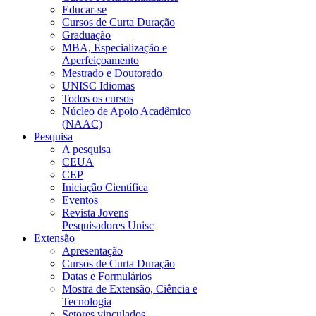
Educar-se
Cursos de Curta Duração
Graduação
MBA, Especialização e
Aperfeiçoamento
Mestrado e Doutorado
UNISC Idiomas
Todos os cursos
Núcleo de Apoio Acadêmico
(NAAC)
Pesquisa
A pesquisa
CEUA
CEP
Iniciação Científica
Eventos
Revista Jovens
Pesquisadores Unisc
Extensão
Apresentação
Cursos de Curta Duração
Datas e Formulários
Mostra de Extensão, Ciência e
Tecnologia
Setores vinculados