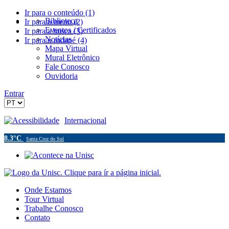
Ir para o conteúdo (1)
Biblioteca
Ir para o menu (2)
Eventos / Certificados
Ir para a busca (3)
Notícias
Ir para o rodapé (4)
Mapa Virtual
Mural Eletrônico
Fale Conosco
Ouvidoria
Entrar
Acessibilidade
Internacional
8.3°C
Santa Cruz do Sul
Onde Estamos
Tour Virtual
Trabalhe Conosco
Contato