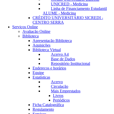
UNICRED - Medicina
Linha de Financiamento Estudantil
ALUME - Medicina
CRÉDITO UNIVERSITÁRIO SICREDI -
CENTRO SERRA
Serviços Online
Avaliação Online
Biblioteca
Apresentação Biblioteca
Aquisições
Biblioteca Virtual
Acervo A4
Base de Dados
Repositório Institucional
Endereços e horários
Equipe
Estatísticas
Acervo
Circulação
Mais Emprestados
Livros
Periódicos
Ficha Catalográfica
Regulamento
Serviços