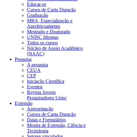
Educar-se
Cursos de Curta Duração
Graduação
MBA, Especialização e
Aperfeiçoamento
Mestrado e Doutorado
UNISC Idiomas
Todos os cursos
Núcleo de Apoio Acadêmico
(NAAC)
Pesquisa
A pesquisa
CEUA
CEP
Iniciação Científica
Eventos
Revista Jovens
Pesquisadores Unisc
Extensão
Apresentação
Cursos de Curta Duração
Datas e Formulários
Mostra de Extensão, Ciência e
Tecnologia
Setores vinculados