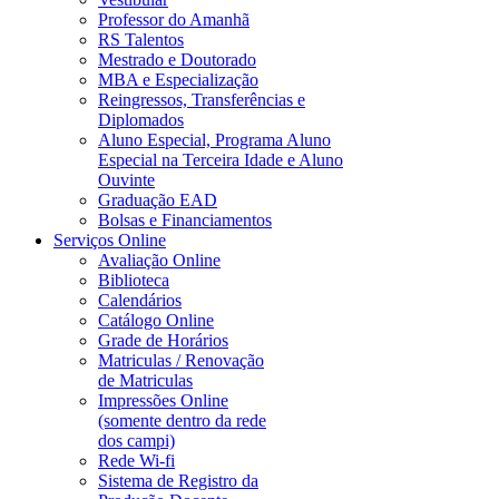
Professor do Amanhã
RS Talentos
Mestrado e Doutorado
MBA e Especialização
Reingressos, Transferências e
Diplomados
Aluno Especial, Programa Aluno
Especial na Terceira Idade e Aluno
Ouvinte
Graduação EAD
Bolsas e Financiamentos
Serviços Online
Avaliação Online
Biblioteca
Calendários
Catálogo Online
Grade de Horários
Matriculas / Renovação
de Matriculas
Impressões Online
(somente dentro da rede
dos campi)
Rede Wi-fi
Sistema de Registro da