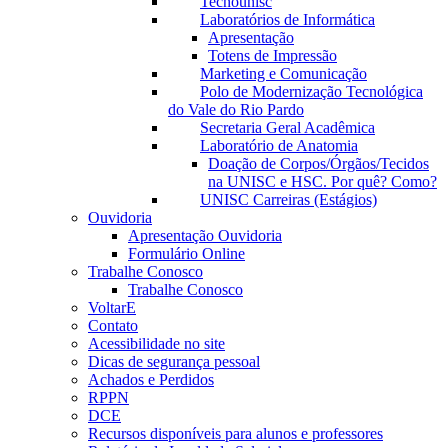
Tecnounisc
Laboratórios de Informática
Apresentação
Totens de Impressão
Marketing e Comunicação
Polo de Modernização Tecnológica
do Vale do Rio Pardo
Secretaria Geral Acadêmica
Laboratório de Anatomia
Doação de Corpos/Órgãos/Tecidos
na UNISC e HSC. Por quê? Como?
UNISC Carreiras (Estágios)
Ouvidoria
Apresentação Ouvidoria
Formulário Online
Trabalhe Conosco
Trabalhe Conosco
VoltarE
Contato
Acessibilidade no site
Dicas de segurança pessoal
Achados e Perdidos
RPPN
DCE
Recursos disponíveis para alunos e professores