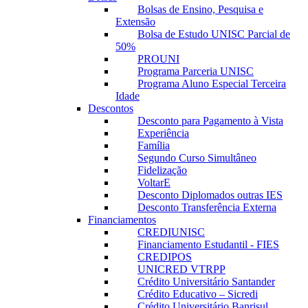
Bolsas de Ensino, Pesquisa e
Extensão
Bolsa de Estudo UNISC Parcial de
50%
PROUNI
Programa Parceria UNISC
Programa Aluno Especial Terceira
Idade
Descontos
Desconto para Pagamento à Vista
Experiência
Família
Segundo Curso Simultâneo
Fidelização
VoltarE
Desconto Diplomados outras IES
Desconto Transferência Externa
Financiamentos
CREDIUNISC
Financiamento Estudantil - FIES
CREDIPOS
UNICRED VTRPP
Crédito Universitário Santander
Crédito Educativo – Sicredi
Crédito Universitário Banrisul