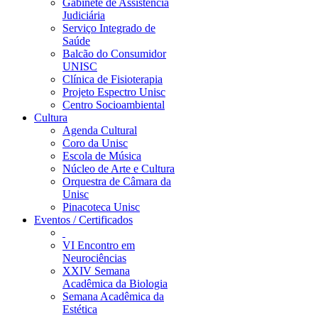
Gabinete de Assistência
Judiciária
Serviço Integrado de
Saúde
Balcão do Consumidor
UNISC
Clínica de Fisioterapia
Projeto Espectro Unisc
Centro Socioambiental
Cultura
Agenda Cultural
Coro da Unisc
Escola de Música
Núcleo de Arte e Cultura
Orquestra de Câmara da
Unisc
Pinacoteca Unisc
Eventos / Certificados
VI Encontro em
Neurociências
XXIV Semana
Acadêmica da Biologia
Semana Acadêmica da
Estética