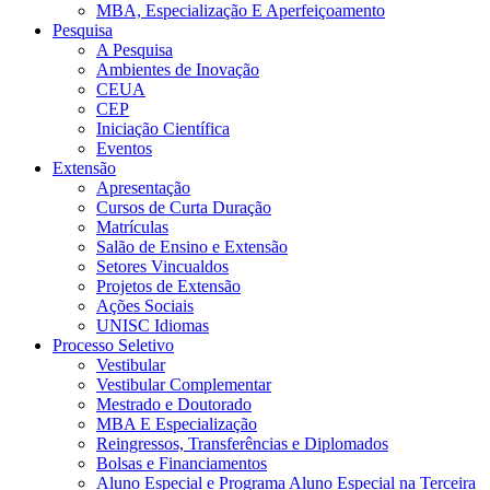
MBA, Especialização E Aperfeiçoamento
Pesquisa
A Pesquisa
Ambientes de Inovação
CEUA
CEP
Iniciação Científica
Eventos
Extensão
Apresentação
Cursos de Curta Duração
Matrículas
Salão de Ensino e Extensão
Setores Vincualdos
Projetos de Extensão
Ações Sociais
UNISC Idiomas
Processo Seletivo
Vestibular
Vestibular Complementar
Mestrado e Doutorado
MBA E Especialização
Reingressos, Transferências e Diplomados
Bolsas e Financiamentos
Aluno Especial e Programa Aluno Especial na Terceira