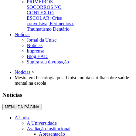
PRIMEIROS
SOCORROS NO
CONTEXTO
ESCOLAR: Crise
convulsiva, Ferimentos e
Traumatismo Dentário
Notícias
Jornal da Unisc
Notícias
Imprensa
Blog EAD
Sugira sua divulgação
Notícias
>
Mestra em Psicologia pela Unisc monta cartilha sobre saúde
mental na escola
Notícias
MENU DA PÁGINA
A Unisc
A Universidade
Avaliação Institucional
Apresentação