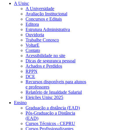
A Unisc
A Universidade
Avaliação Institucional
Concursos e Editais
Editora
Estrutura Administrativa
Ouvidoria
Trabalhe Conosco
VoltarE
Contato
Acessibilidade no site
Dicas de segurança pessoal
Achados e Perdidos
RPPN
DCE
Recursos disponíveis para alunos
e professores
Relatório de Igualdade Salarial
Eleições Unisc 2025
Ensino
Graduação a distância (EAD)
Pós-Graduação a Distância
(EAD)
Cursos Técnicos - CEPRU
Cursos Profissionalizantes