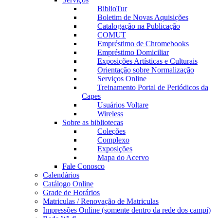
BiblioTur
Boletim de Novas Aquisições
Catalogação na Publicação
COMUT
Empréstimo de Chromebooks
Empréstimo Domiciliar
Exposições Artísticas e Culturais
Orientação sobre Normalização
Serviços Online
Treinamento Portal de Periódicos da
Capes
Usuários Voltare
Wireless
Sobre as bibliotecas
Coleções
Complexo
Exposições
Mapa do Acervo
Fale Conosco
Calendários
Catálogo Online
Grade de Horários
Matriculas / Renovação de Matriculas
Impressões Online (somente dentro da rede dos campi)