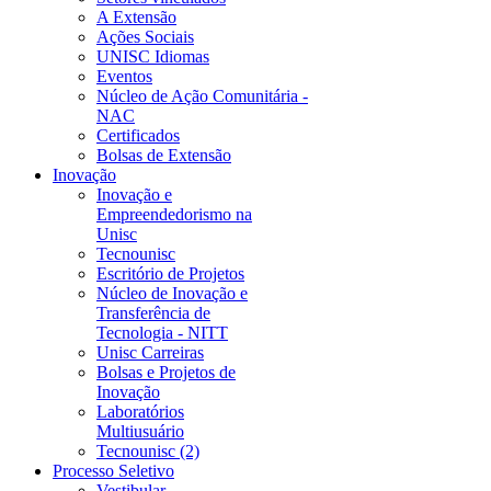
A Extensão
Ações Sociais
UNISC Idiomas
Eventos
Núcleo de Ação Comunitária -
NAC
Certificados
Bolsas de Extensão
Inovação
Inovação e
Empreendedorismo na
Unisc
Tecnounisc
Escritório de Projetos
Núcleo de Inovação e
Transferência de
Tecnologia - NITT
Unisc Carreiras
Bolsas e Projetos de
Inovação
Laboratórios
Multiusuário
Tecnounisc (2)
Processo Seletivo
Vestibular