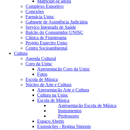
Matricule-se agora
Complexo Esportivo
Conexões
Farmácia Unisc
Gabinete de Assistência Judiciária
Serviço Integrado de Saúde
Balcão do Consumidor UNISC
Clínica de Fisioterapia
Projeto Espectro Unisc
Centro Socioambiental
Cultura
Agenda Cultural
Coro da Unisc
Apresentação Coro da Unisc
Fotos
Escola de Música
Núcleo de Arte e Cultura
Apresentação Arte e Cultura
Cultura na Unisc
Escola de Música
Apresentação Escola de Música
Instrumentos
Professores
Espaço Aberto
Exposições - Regina Simonis