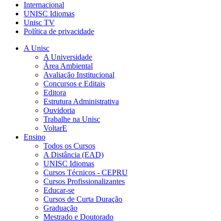
Internacional
UNISC Idiomas
Unisc TV
Política de privacidade
A Unisc
A Universidade
Área Ambiental
Avaliação Institucional
Concursos e Editais
Editora
Estrutura Administrativa
Ouvidoria
Trabalhe na Unisc
VoltarE
Ensino
Todos os Cursos
A Distância (EAD)
UNISC Idiomas
Cursos Técnicos - CEPRU
Cursos Profissionalizantes
Educar-se
Cursos de Curta Duração
Graduação
Mestrado e Doutorado