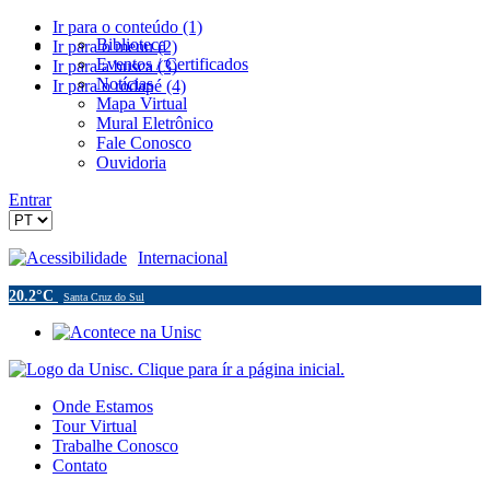
Ir para o conteúdo (1)
Biblioteca
Ir para o menu (2)
Eventos / Certificados
Ir para a busca (3)
Notícias
Ir para o rodapé (4)
Mapa Virtual
Mural Eletrônico
Fale Conosco
Ouvidoria
Entrar
Acessibilidade
Internacional
20.2°C
Santa Cruz do Sul
Onde Estamos
Tour Virtual
Trabalhe Conosco
Contato