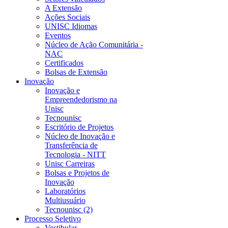
A Extensão
Ações Sociais
UNISC Idiomas
Eventos
Núcleo de Ação Comunitária -
NAC
Certificados
Bolsas de Extensão
Inovação
Inovação e
Empreendedorismo na
Unisc
Tecnounisc
Escritório de Projetos
Núcleo de Inovação e
Transferência de
Tecnologia - NITT
Unisc Carreiras
Bolsas e Projetos de
Inovação
Laboratórios
Multiusuário
Tecnounisc (2)
Processo Seletivo
Vestibular