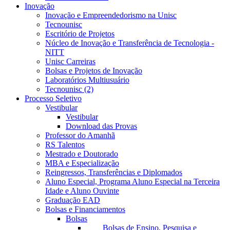
Inovação
Inovação e Empreendedorismo na Unisc
Tecnounisc
Escritório de Projetos
Núcleo de Inovação e Transferência de Tecnologia -
NITT
Unisc Carreiras
Bolsas e Projetos de Inovação
Laboratórios Multiusuário
Tecnounisc (2)
Processo Seletivo
Vestibular
Vestibular
Download das Provas
Professor do Amanhã
RS Talentos
Mestrado e Doutorado
MBA e Especialização
Reingressos, Transferências e Diplomados
Aluno Especial, Programa Aluno Especial na Terceira
Idade e Aluno Ouvinte
Graduação EAD
Bolsas e Financiamentos
Bolsas
Bolsas de Ensino, Pesquisa e