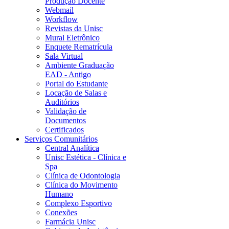
Produção Docente
Webmail
Workflow
Revistas da Unisc
Mural Eletrônico
Enquete Rematrícula
Sala Virtual
Ambiente Graduação
EAD - Antigo
Portal do Estudante
Locação de Salas e
Auditórios
Validação de
Documentos
Certificados
Serviços Comunitários
Central Analítica
Unisc Estética - Clínica e
Spa
Clínica de Odontologia
Clínica do Movimento
Humano
Complexo Esportivo
Conexões
Farmácia Unisc