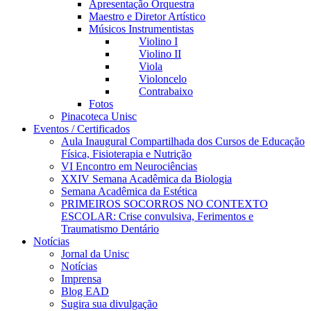
Apresentação Orquestra
Maestro e Diretor Artístico
Músicos Instrumentistas
Violino I
Violino II
Viola
Violoncelo
Contrabaixo
Fotos
Pinacoteca Unisc
Eventos / Certificados
Aula Inaugural Compartilhada dos Cursos de Educação
Física, Fisioterapia e Nutrição
VI Encontro em Neurociências
XXIV Semana Acadêmica da Biologia
Semana Acadêmica da Estética
PRIMEIROS SOCORROS NO CONTEXTO
ESCOLAR: Crise convulsiva, Ferimentos e
Traumatismo Dentário
Notícias
Jornal da Unisc
Notícias
Imprensa
Blog EAD
Sugira sua divulgação