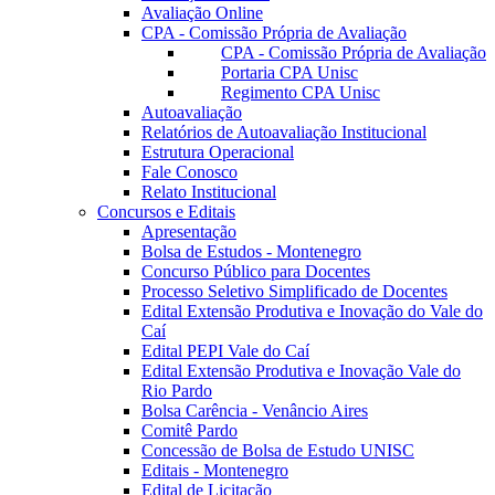
Avaliação Online
CPA - Comissão Própria de Avaliação
CPA - Comissão Própria de Avaliação
Portaria CPA Unisc
Regimento CPA Unisc
Autoavaliação
Relatórios de Autoavaliação Institucional
Estrutura Operacional
Fale Conosco
Relato Institucional
Concursos e Editais
Apresentação
Bolsa de Estudos - Montenegro
Concurso Público para Docentes
Processo Seletivo Simplificado de Docentes
Edital Extensão Produtiva e Inovação do Vale do
Caí
Edital PEPI Vale do Caí
Edital Extensão Produtiva e Inovação Vale do
Rio Pardo
Bolsa Carência - Venâncio Aires
Comitê Pardo
Concessão de Bolsa de Estudo UNISC
Editais - Montenegro
Edital de Licitação