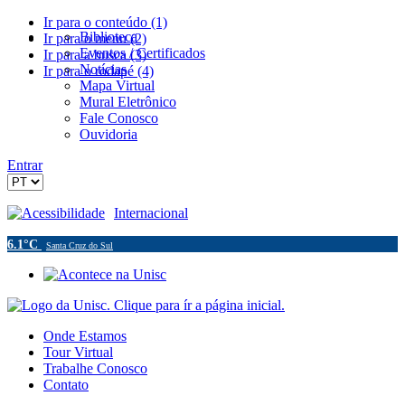
Ir para o conteúdo (1)
Biblioteca
Ir para o menu (2)
Eventos / Certificados
Ir para a busca (3)
Notícias
Ir para o rodapé (4)
Mapa Virtual
Mural Eletrônico
Fale Conosco
Ouvidoria
Entrar
Acessibilidade
Internacional
6.1°C
Santa Cruz do Sul
Onde Estamos
Tour Virtual
Trabalhe Conosco
Contato