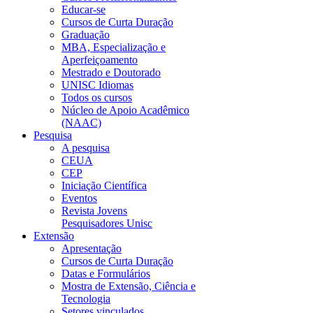
Educar-se
Cursos de Curta Duração
Graduação
MBA, Especialização e
Aperfeiçoamento
Mestrado e Doutorado
UNISC Idiomas
Todos os cursos
Núcleo de Apoio Acadêmico
(NAAC)
Pesquisa
A pesquisa
CEUA
CEP
Iniciação Científica
Eventos
Revista Jovens
Pesquisadores Unisc
Extensão
Apresentação
Cursos de Curta Duração
Datas e Formulários
Mostra de Extensão, Ciência e
Tecnologia
Setores vinculados