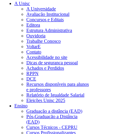
A Unisc
A Universidade
Avaliação Institucional
Concursos e Editais
Editora
Estrutura Administrativa
Ouvidoria
Trabalhe Conosco
VoltarE
Contato
Acessibilidade no site
Dicas de segurança pessoal
Achados e Perdidos
RPPN
DCE
Recursos disponíveis para alunos
e professores
Relatório de Igualdade Salarial
Eleições Unisc 2025
Ensino
Graduação a distância (EAD)
Pós-Graduação a Distância
(EAD)
Cursos Técnicos - CEPRU
Cursos Profissionalizantes