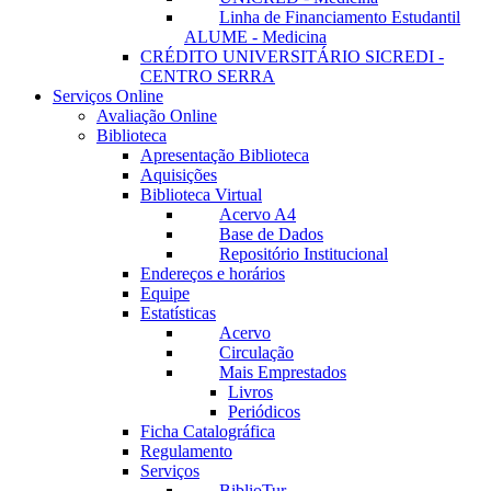
Linha de Financiamento Estudantil
ALUME - Medicina
CRÉDITO UNIVERSITÁRIO SICREDI -
CENTRO SERRA
Serviços Online
Avaliação Online
Biblioteca
Apresentação Biblioteca
Aquisições
Biblioteca Virtual
Acervo A4
Base de Dados
Repositório Institucional
Endereços e horários
Equipe
Estatísticas
Acervo
Circulação
Mais Emprestados
Livros
Periódicos
Ficha Catalográfica
Regulamento
Serviços
BiblioTur