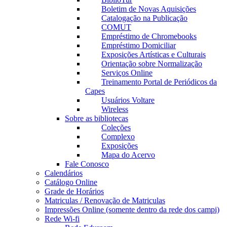
Boletim de Novas Aquisições
Catalogação na Publicação
COMUT
Empréstimo de Chromebooks
Empréstimo Domiciliar
Exposições Artísticas e Culturais
Orientação sobre Normalização
Serviços Online
Treinamento Portal de Periódicos da
Capes
Usuários Voltare
Wireless
Sobre as bibliotecas
Coleções
Complexo
Exposições
Mapa do Acervo
Fale Conosco
Calendários
Catálogo Online
Grade de Horários
Matriculas / Renovação de Matriculas
Impressões Online (somente dentro da rede dos campi)
Rede Wi-fi