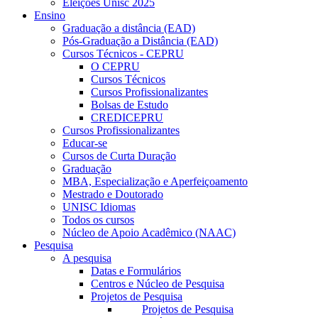
Eleições Unisc 2025
Ensino
Graduação a distância (EAD)
Pós-Graduação a Distância (EAD)
Cursos Técnicos - CEPRU
O CEPRU
Cursos Técnicos
Cursos Profissionalizantes
Bolsas de Estudo
CREDICEPRU
Cursos Profissionalizantes
Educar-se
Cursos de Curta Duração
Graduação
MBA, Especialização e Aperfeiçoamento
Mestrado e Doutorado
UNISC Idiomas
Todos os cursos
Núcleo de Apoio Acadêmico (NAAC)
Pesquisa
A pesquisa
Datas e Formulários
Centros e Núcleo de Pesquisa
Projetos de Pesquisa
Projetos de Pesquisa