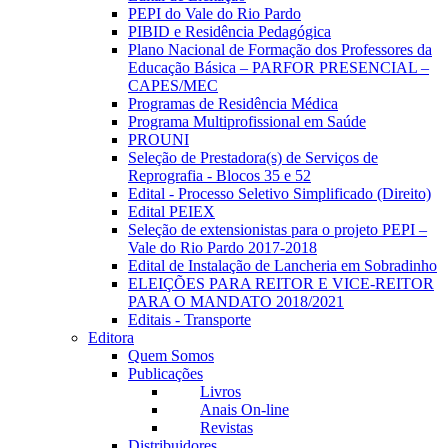
PEPI do Vale do Rio Pardo
PIBID e Residência Pedagógica
Plano Nacional de Formação dos Professores da
Educação Básica – PARFOR PRESENCIAL –
CAPES/MEC
Programas de Residência Médica
Programa Multiprofissional em Saúde
PROUNI
Seleção de Prestadora(s) de Serviços de
Reprografia - Blocos 35 e 52
Edital - Processo Seletivo Simplificado (Direito)
Edital PEIEX
Seleção de extensionistas para o projeto PEPI –
Vale do Rio Pardo 2017-2018
Edital de Instalação de Lancheria em Sobradinho
ELEIÇÕES PARA REITOR E VICE-REITOR
PARA O MANDATO 2018/2021
Editais - Transporte
Editora
Quem Somos
Publicações
Livros
Anais On-line
Revistas
Distribuidores