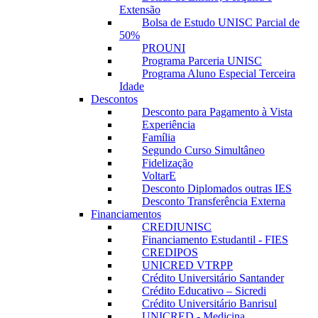
Extensão
Bolsa de Estudo UNISC Parcial de
50%
PROUNI
Programa Parceria UNISC
Programa Aluno Especial Terceira
Idade
Descontos
Desconto para Pagamento à Vista
Experiência
Família
Segundo Curso Simultâneo
Fidelização
VoltarE
Desconto Diplomados outras IES
Desconto Transferência Externa
Financiamentos
CREDIUNISC
Financiamento Estudantil - FIES
CREDIPOS
UNICRED VTRPP
Crédito Universitário Santander
Crédito Educativo – Sicredi
Crédito Universitário Banrisul
UNICRED - Medicina