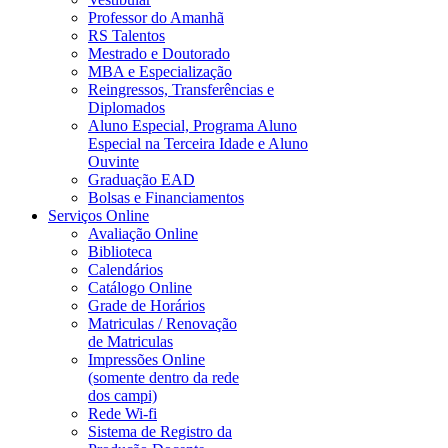
Professor do Amanhã
RS Talentos
Mestrado e Doutorado
MBA e Especialização
Reingressos, Transferências e
Diplomados
Aluno Especial, Programa Aluno
Especial na Terceira Idade e Aluno
Ouvinte
Graduação EAD
Bolsas e Financiamentos
Serviços Online
Avaliação Online
Biblioteca
Calendários
Catálogo Online
Grade de Horários
Matriculas / Renovação
de Matriculas
Impressões Online
(somente dentro da rede
dos campi)
Rede Wi-fi
Sistema de Registro da