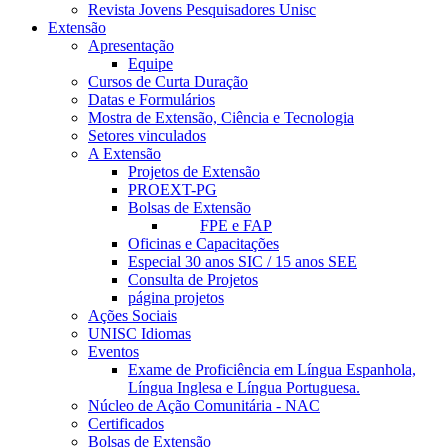
Revista Jovens Pesquisadores Unisc
Extensão
Apresentação
Equipe
Cursos de Curta Duração
Datas e Formulários
Mostra de Extensão, Ciência e Tecnologia
Setores vinculados
A Extensão
Projetos de Extensão
PROEXT-PG
Bolsas de Extensão
FPE e FAP
Oficinas e Capacitações
Especial 30 anos SIC / 15 anos SEE
Consulta de Projetos
página projetos
Ações Sociais
UNISC Idiomas
Eventos
Exame de Proficiência em Língua Espanhola,
Língua Inglesa e Língua Portuguesa.
Núcleo de Ação Comunitária - NAC
Certificados
Bolsas de Extensão