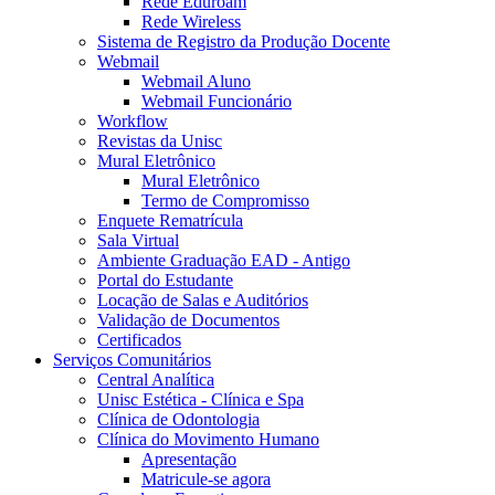
Rede Eduroam
Rede Wireless
Sistema de Registro da Produção Docente
Webmail
Webmail Aluno
Webmail Funcionário
Workflow
Revistas da Unisc
Mural Eletrônico
Mural Eletrônico
Termo de Compromisso
Enquete Rematrícula
Sala Virtual
Ambiente Graduação EAD - Antigo
Portal do Estudante
Locação de Salas e Auditórios
Validação de Documentos
Certificados
Serviços Comunitários
Central Analítica
Unisc Estética - Clínica e Spa
Clínica de Odontologia
Clínica do Movimento Humano
Apresentação
Matricule-se agora