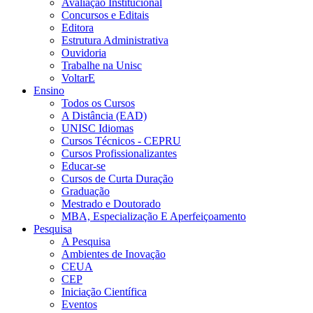
Avaliação Institucional
Concursos e Editais
Editora
Estrutura Administrativa
Ouvidoria
Trabalhe na Unisc
VoltarE
Ensino
Todos os Cursos
A Distância (EAD)
UNISC Idiomas
Cursos Técnicos - CEPRU
Cursos Profissionalizantes
Educar-se
Cursos de Curta Duração
Graduação
Mestrado e Doutorado
MBA, Especialização E Aperfeiçoamento
Pesquisa
A Pesquisa
Ambientes de Inovação
CEUA
CEP
Iniciação Científica
Eventos