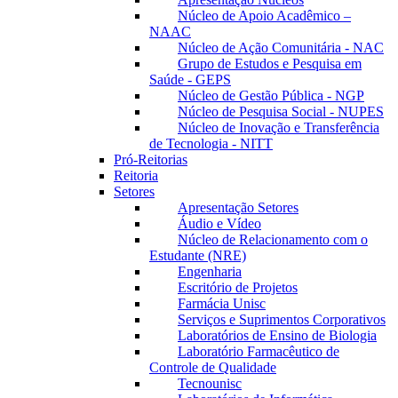
Núcleo de Apoio Acadêmico –
NAAC
Núcleo de Ação Comunitária - NAC
Grupo de Estudos e Pesquisa em
Saúde - GEPS
Núcleo de Gestão Pública - NGP
Núcleo de Pesquisa Social - NUPES
Núcleo de Inovação e Transferência
de Tecnologia - NITT
Pró-Reitorias
Reitoria
Setores
Apresentação Setores
Áudio e Vídeo
Núcleo de Relacionamento com o
Estudante (NRE)
Engenharia
Escritório de Projetos
Farmácia Unisc
Serviços e Suprimentos Corporativos
Laboratórios de Ensino de Biologia
Laboratório Farmacêutico de
Controle de Qualidade
Tecnounisc