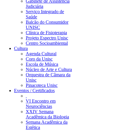
Gabinete de Assistência
Judiciária
Serviço Integrado de
Saúde
Balcão do Consumidor
UNISC
Clínica de Fisioterapia
Projeto Espectro Unisc
Centro Socioambiental
Cultura
Agenda Cultural
Coro da Unisc
Escola de Música
Núcleo de Arte e Cultura
Orquestra de Câmara da
Unisc
Pinacoteca Unisc
Eventos / Certificados
VI Encontro em
Neurociências
XXIV Semana
Acadêmica da Biologia
Semana Acadêmica da
Estética