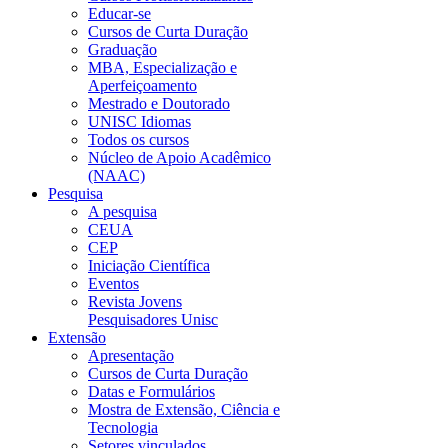
Educar-se
Cursos de Curta Duração
Graduação
MBA, Especialização e
Aperfeiçoamento
Mestrado e Doutorado
UNISC Idiomas
Todos os cursos
Núcleo de Apoio Acadêmico
(NAAC)
Pesquisa
A pesquisa
CEUA
CEP
Iniciação Científica
Eventos
Revista Jovens
Pesquisadores Unisc
Extensão
Apresentação
Cursos de Curta Duração
Datas e Formulários
Mostra de Extensão, Ciência e
Tecnologia
Setores vinculados