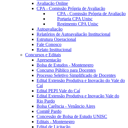
Avaliação Online
CPA - Comissão Própria de Avaliação
CPA - Comissão Própria de Avaliação
Portaria CPA Unisc
Regimento CPA Unisc
Autoavaliação
Relatórios de Autoavaliação Institucional
Estrutura Operacional
Fale Conosco
Relato Institucional
Concursos e Editais
Apresentação
Bolsa de Estudos - Montenegro
Concurso Público para Docentes
Processo Seletivo Simplificado de Docentes
Edital Extensão Produtiva e Inovação do Vale do
Caí
Edital PEPI Vale do Caí
Edital Extensão Produtiva e Inovação Vale do
Rio Pardo
Bolsa Carência - Venâncio Aires
Comitê Pardo
Concessão de Bolsa de Estudo UNISC
Editais - Montenegro
Edital de Licitação