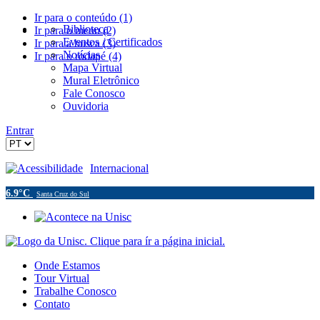
Ir para o conteúdo (1)
Biblioteca
Ir para o menu (2)
Eventos / Certificados
Ir para a busca (3)
Notícias
Ir para o rodapé (4)
Mapa Virtual
Mural Eletrônico
Fale Conosco
Ouvidoria
Entrar
Acessibilidade
Internacional
6.9°C
Santa Cruz do Sul
Onde Estamos
Tour Virtual
Trabalhe Conosco
Contato