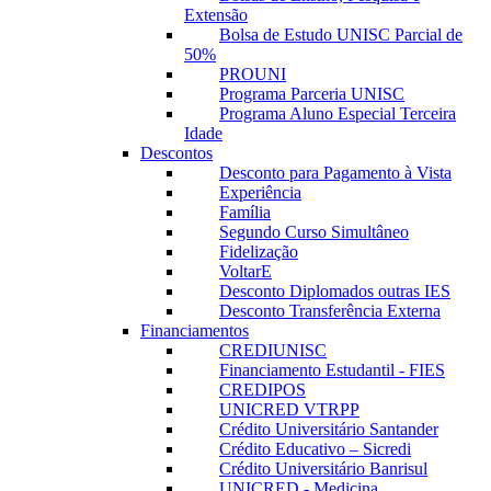
Extensão
Bolsa de Estudo UNISC Parcial de
50%
PROUNI
Programa Parceria UNISC
Programa Aluno Especial Terceira
Idade
Descontos
Desconto para Pagamento à Vista
Experiência
Família
Segundo Curso Simultâneo
Fidelização
VoltarE
Desconto Diplomados outras IES
Desconto Transferência Externa
Financiamentos
CREDIUNISC
Financiamento Estudantil - FIES
CREDIPOS
UNICRED VTRPP
Crédito Universitário Santander
Crédito Educativo – Sicredi
Crédito Universitário Banrisul
UNICRED - Medicina