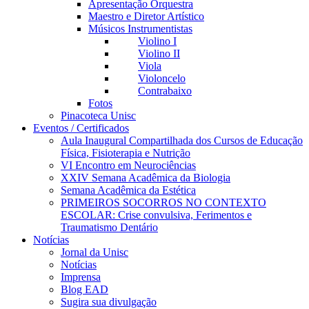
Apresentação Orquestra
Maestro e Diretor Artístico
Músicos Instrumentistas
Violino I
Violino II
Viola
Violoncelo
Contrabaixo
Fotos
Pinacoteca Unisc
Eventos / Certificados
Aula Inaugural Compartilhada dos Cursos de Educação
Física, Fisioterapia e Nutrição
VI Encontro em Neurociências
XXIV Semana Acadêmica da Biologia
Semana Acadêmica da Estética
PRIMEIROS SOCORROS NO CONTEXTO
ESCOLAR: Crise convulsiva, Ferimentos e
Traumatismo Dentário
Notícias
Jornal da Unisc
Notícias
Imprensa
Blog EAD
Sugira sua divulgação