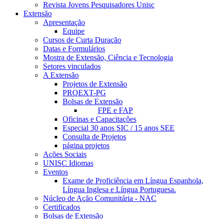
Revista Jovens Pesquisadores Unisc
Extensão
Apresentação
Equipe
Cursos de Curta Duração
Datas e Formulários
Mostra de Extensão, Ciência e Tecnologia
Setores vinculados
A Extensão
Projetos de Extensão
PROEXT-PG
Bolsas de Extensão
FPE e FAP
Oficinas e Capacitações
Especial 30 anos SIC / 15 anos SEE
Consulta de Projetos
página projetos
Ações Sociais
UNISC Idiomas
Eventos
Exame de Proficiência em Língua Espanhola,
Língua Inglesa e Língua Portuguesa.
Núcleo de Ação Comunitária - NAC
Certificados
Bolsas de Extensão