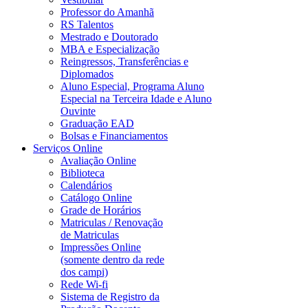
Professor do Amanhã
RS Talentos
Mestrado e Doutorado
MBA e Especialização
Reingressos, Transferências e
Diplomados
Aluno Especial, Programa Aluno
Especial na Terceira Idade e Aluno
Ouvinte
Graduação EAD
Bolsas e Financiamentos
Serviços Online
Avaliação Online
Biblioteca
Calendários
Catálogo Online
Grade de Horários
Matriculas / Renovação
de Matriculas
Impressões Online
(somente dentro da rede
dos campi)
Rede Wi-fi
Sistema de Registro da