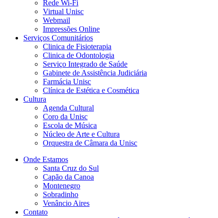
Rede Wi-Fi
Virtual Unisc
Webmail
Impressões Online
Serviços Comunitários
Clinica de Fisioterapia
Clinica de Odontologia
Serviço Integrado de Saúde
Gabinete de Assistência Judiciária
Farmácia Unisc
Clínica de Estética e Cosmética
Cultura
Agenda Cultural
Coro da Unisc
Escola de Música
Núcleo de Arte e Cultura
Orquestra de Câmara da Unisc
Onde Estamos
Santa Cruz do Sul
Capão da Canoa
Montenegro
Sobradinho
Venâncio Aires
Contato