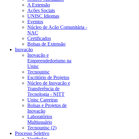
A Extensão
Ações Sociais
UNISC Idiomas
Eventos
Núcleo de Ação Comunitária -
NAC
Certificados
Bolsas de Extensão
Inovação
Inovação e
Empreendedorismo na
Unisc
Tecnounisc
Escritório de Projetos
Núcleo de Inovação e
Transferência de
Tecnologia - NITT
Unisc Carreiras
Bolsas e Projetos de
Inovação
Laboratórios
Multiusuário
Tecnounisc (2)
Processo Seletivo
Vestibular