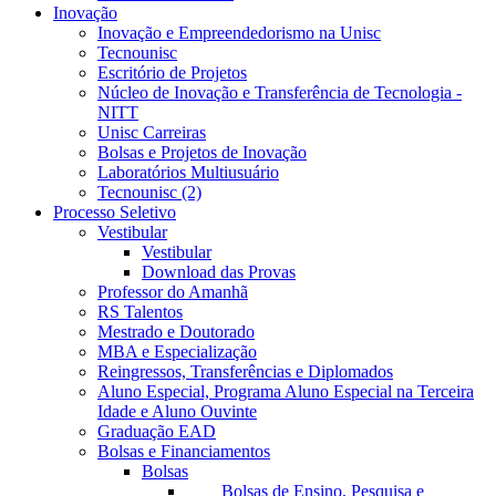
Inovação
Inovação e Empreendedorismo na Unisc
Tecnounisc
Escritório de Projetos
Núcleo de Inovação e Transferência de Tecnologia -
NITT
Unisc Carreiras
Bolsas e Projetos de Inovação
Laboratórios Multiusuário
Tecnounisc (2)
Processo Seletivo
Vestibular
Vestibular
Download das Provas
Professor do Amanhã
RS Talentos
Mestrado e Doutorado
MBA e Especialização
Reingressos, Transferências e Diplomados
Aluno Especial, Programa Aluno Especial na Terceira
Idade e Aluno Ouvinte
Graduação EAD
Bolsas e Financiamentos
Bolsas
Bolsas de Ensino, Pesquisa e