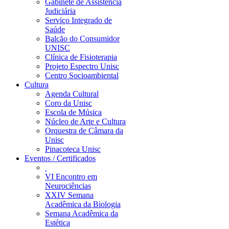
Gabinete de Assistência
Judiciária
Serviço Integrado de
Saúde
Balcão do Consumidor
UNISC
Clínica de Fisioterapia
Projeto Espectro Unisc
Centro Socioambiental
Cultura
Agenda Cultural
Coro da Unisc
Escola de Música
Núcleo de Arte e Cultura
Orquestra de Câmara da
Unisc
Pinacoteca Unisc
Eventos / Certificados
VI Encontro em
Neurociências
XXIV Semana
Acadêmica da Biologia
Semana Acadêmica da
Estética