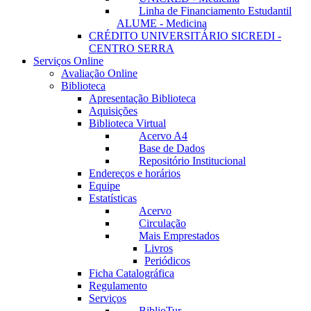
Linha de Financiamento Estudantil
ALUME - Medicina
CRÉDITO UNIVERSITÁRIO SICREDI -
CENTRO SERRA
Serviços Online
Avaliação Online
Biblioteca
Apresentação Biblioteca
Aquisições
Biblioteca Virtual
Acervo A4
Base de Dados
Repositório Institucional
Endereços e horários
Equipe
Estatísticas
Acervo
Circulação
Mais Emprestados
Livros
Periódicos
Ficha Catalográfica
Regulamento
Serviços
BiblioTur