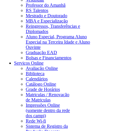
Professor do Amanhã
RS Talentos
Mestrado e Doutorado
MBA e Especialização
Reingressos, Transferências e
Diplomados
Aluno Especial, Programa Aluno
Especial na Terceira Idade e Aluno
Ouvinte
Graduação EAD
Bolsas e Financiamentos
Serviços Online
Avaliação Online
Biblioteca
Calendários
Catálogo Online
Grade de Horários
Matriculas / Renovação
de Matriculas
Impressões Online
(somente dentro da rede
dos campi)
Rede Wi-fi
Sistema de Registro da