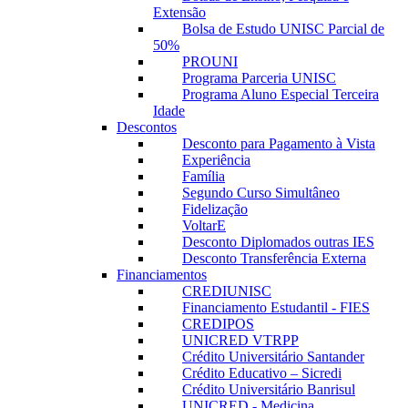
Extensão
Bolsa de Estudo UNISC Parcial de
50%
PROUNI
Programa Parceria UNISC
Programa Aluno Especial Terceira
Idade
Descontos
Desconto para Pagamento à Vista
Experiência
Família
Segundo Curso Simultâneo
Fidelização
VoltarE
Desconto Diplomados outras IES
Desconto Transferência Externa
Financiamentos
CREDIUNISC
Financiamento Estudantil - FIES
CREDIPOS
UNICRED VTRPP
Crédito Universitário Santander
Crédito Educativo – Sicredi
Crédito Universitário Banrisul
UNICRED - Medicina