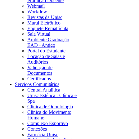
Produção Docente
Webmail
Workflow
Revistas da Unisc
Mural Eletrônico
Enquete Rematrícula
Sala Virtual
Ambiente Graduação
EAD - Antigo
Portal do Estudante
Locação de Salas e
Auditórios
Validação de
Documentos
Certificados
Serviços Comunitários
Central Analítica
Unisc Estética - Clínica e
Spa
Clínica de Odontologia
Clínica do Movimento
Humano
Complexo Esportivo
Conexões
Farmácia Unisc