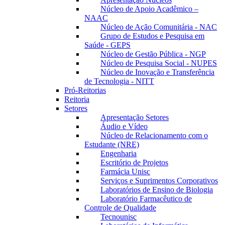
Núcleo de Apoio Acadêmico –
NAAC
Núcleo de Ação Comunitária - NAC
Grupo de Estudos e Pesquisa em
Saúde - GEPS
Núcleo de Gestão Pública - NGP
Núcleo de Pesquisa Social - NUPES
Núcleo de Inovação e Transferência
de Tecnologia - NITT
Pró-Reitorias
Reitoria
Setores
Apresentação Setores
Áudio e Vídeo
Núcleo de Relacionamento com o
Estudante (NRE)
Engenharia
Escritório de Projetos
Farmácia Unisc
Serviços e Suprimentos Corporativos
Laboratórios de Ensino de Biologia
Laboratório Farmacêutico de
Controle de Qualidade
Tecnounisc