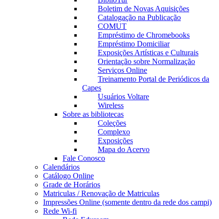
Boletim de Novas Aquisições
Catalogação na Publicação
COMUT
Empréstimo de Chromebooks
Empréstimo Domiciliar
Exposições Artísticas e Culturais
Orientação sobre Normalização
Serviços Online
Treinamento Portal de Periódicos da
Capes
Usuários Voltare
Wireless
Sobre as bibliotecas
Coleções
Complexo
Exposições
Mapa do Acervo
Fale Conosco
Calendários
Catálogo Online
Grade de Horários
Matriculas / Renovação de Matriculas
Impressões Online (somente dentro da rede dos campi)
Rede Wi-fi