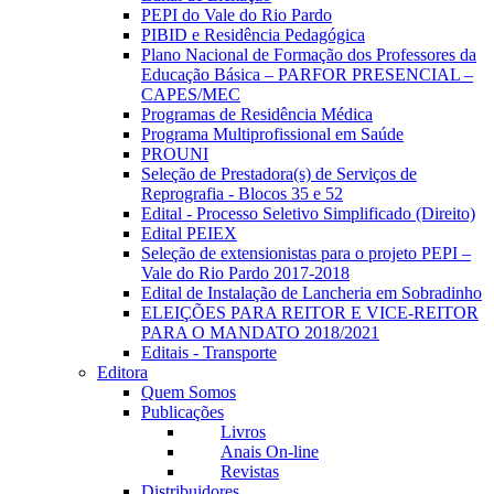
PEPI do Vale do Rio Pardo
PIBID e Residência Pedagógica
Plano Nacional de Formação dos Professores da
Educação Básica – PARFOR PRESENCIAL –
CAPES/MEC
Programas de Residência Médica
Programa Multiprofissional em Saúde
PROUNI
Seleção de Prestadora(s) de Serviços de
Reprografia - Blocos 35 e 52
Edital - Processo Seletivo Simplificado (Direito)
Edital PEIEX
Seleção de extensionistas para o projeto PEPI –
Vale do Rio Pardo 2017-2018
Edital de Instalação de Lancheria em Sobradinho
ELEIÇÕES PARA REITOR E VICE-REITOR
PARA O MANDATO 2018/2021
Editais - Transporte
Editora
Quem Somos
Publicações
Livros
Anais On-line
Revistas
Distribuidores