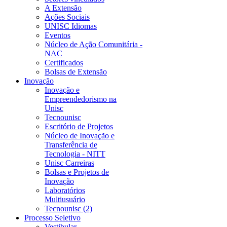
A Extensão
Ações Sociais
UNISC Idiomas
Eventos
Núcleo de Ação Comunitária -
NAC
Certificados
Bolsas de Extensão
Inovação
Inovação e
Empreendedorismo na
Unisc
Tecnounisc
Escritório de Projetos
Núcleo de Inovação e
Transferência de
Tecnologia - NITT
Unisc Carreiras
Bolsas e Projetos de
Inovação
Laboratórios
Multiusuário
Tecnounisc (2)
Processo Seletivo
Vestibular