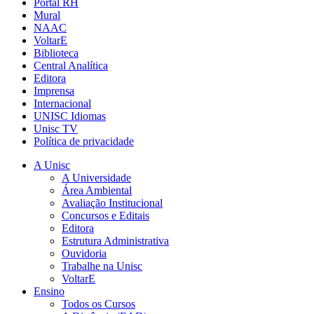
Portal RH
Mural
NAAC
VoltarE
Biblioteca
Central Analítica
Editora
Imprensa
Internacional
UNISC Idiomas
Unisc TV
Política de privacidade
A Unisc
A Universidade
Área Ambiental
Avaliação Institucional
Concursos e Editais
Editora
Estrutura Administrativa
Ouvidoria
Trabalhe na Unisc
VoltarE
Ensino
Todos os Cursos