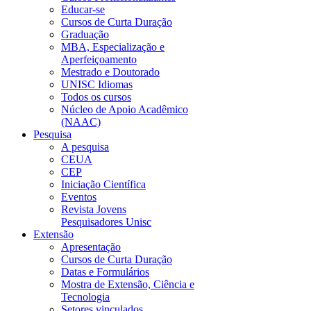
Educar-se
Cursos de Curta Duração
Graduação
MBA, Especialização e
Aperfeiçoamento
Mestrado e Doutorado
UNISC Idiomas
Todos os cursos
Núcleo de Apoio Acadêmico
(NAAC)
Pesquisa
A pesquisa
CEUA
CEP
Iniciação Científica
Eventos
Revista Jovens
Pesquisadores Unisc
Extensão
Apresentação
Cursos de Curta Duração
Datas e Formulários
Mostra de Extensão, Ciência e
Tecnologia
Setores vinculados