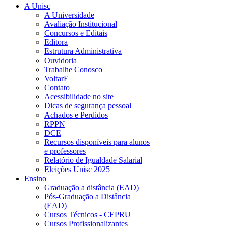
A Unisc
A Universidade
Avaliação Institucional
Concursos e Editais
Editora
Estrutura Administrativa
Ouvidoria
Trabalhe Conosco
VoltarE
Contato
Acessibilidade no site
Dicas de segurança pessoal
Achados e Perdidos
RPPN
DCE
Recursos disponíveis para alunos
e professores
Relatório de Igualdade Salarial
Eleições Unisc 2025
Ensino
Graduação a distância (EAD)
Pós-Graduação a Distância
(EAD)
Cursos Técnicos - CEPRU
Cursos Profissionalizantes