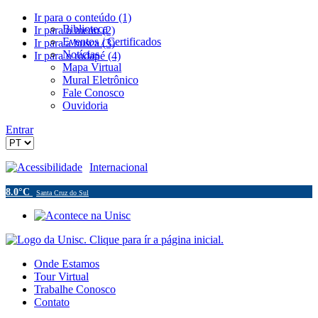
Ir para o conteúdo (1)
Biblioteca
Ir para o menu (2)
Eventos / Certificados
Ir para a busca (3)
Notícias
Ir para o rodapé (4)
Mapa Virtual
Mural Eletrônico
Fale Conosco
Ouvidoria
Entrar
Acessibilidade
Internacional
8.0°C
Santa Cruz do Sul
Onde Estamos
Tour Virtual
Trabalhe Conosco
Contato