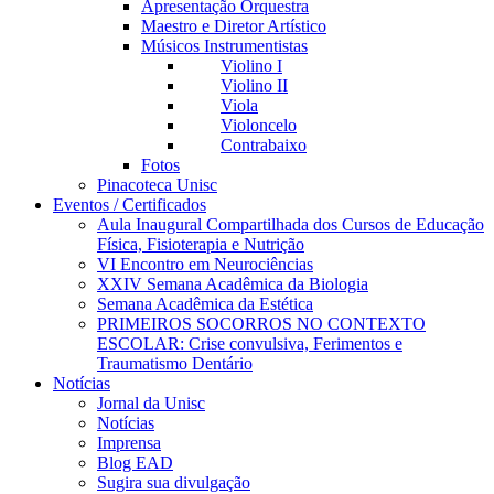
Apresentação Orquestra
Maestro e Diretor Artístico
Músicos Instrumentistas
Violino I
Violino II
Viola
Violoncelo
Contrabaixo
Fotos
Pinacoteca Unisc
Eventos / Certificados
Aula Inaugural Compartilhada dos Cursos de Educação
Física, Fisioterapia e Nutrição
VI Encontro em Neurociências
XXIV Semana Acadêmica da Biologia
Semana Acadêmica da Estética
PRIMEIROS SOCORROS NO CONTEXTO
ESCOLAR: Crise convulsiva, Ferimentos e
Traumatismo Dentário
Notícias
Jornal da Unisc
Notícias
Imprensa
Blog EAD
Sugira sua divulgação