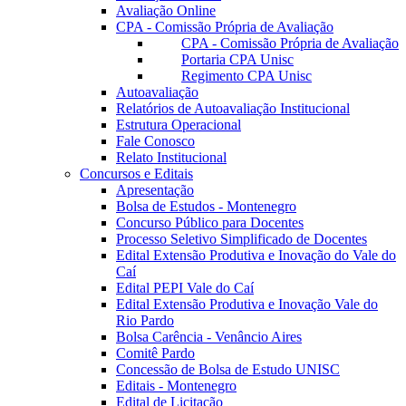
Avaliação Online
CPA - Comissão Própria de Avaliação
CPA - Comissão Própria de Avaliação
Portaria CPA Unisc
Regimento CPA Unisc
Autoavaliação
Relatórios de Autoavaliação Institucional
Estrutura Operacional
Fale Conosco
Relato Institucional
Concursos e Editais
Apresentação
Bolsa de Estudos - Montenegro
Concurso Público para Docentes
Processo Seletivo Simplificado de Docentes
Edital Extensão Produtiva e Inovação do Vale do
Caí
Edital PEPI Vale do Caí
Edital Extensão Produtiva e Inovação Vale do
Rio Pardo
Bolsa Carência - Venâncio Aires
Comitê Pardo
Concessão de Bolsa de Estudo UNISC
Editais - Montenegro
Edital de Licitação