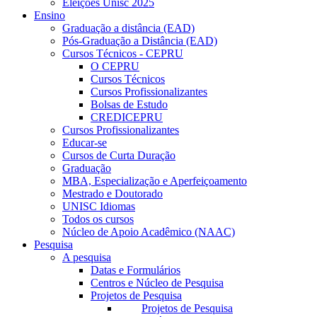
Eleições Unisc 2025
Ensino
Graduação a distância (EAD)
Pós-Graduação a Distância (EAD)
Cursos Técnicos - CEPRU
O CEPRU
Cursos Técnicos
Cursos Profissionalizantes
Bolsas de Estudo
CREDICEPRU
Cursos Profissionalizantes
Educar-se
Cursos de Curta Duração
Graduação
MBA, Especialização e Aperfeiçoamento
Mestrado e Doutorado
UNISC Idiomas
Todos os cursos
Núcleo de Apoio Acadêmico (NAAC)
Pesquisa
A pesquisa
Datas e Formulários
Centros e Núcleo de Pesquisa
Projetos de Pesquisa
Projetos de Pesquisa