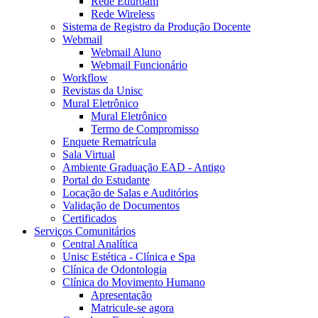
Rede Eduroam
Rede Wireless
Sistema de Registro da Produção Docente
Webmail
Webmail Aluno
Webmail Funcionário
Workflow
Revistas da Unisc
Mural Eletrônico
Mural Eletrônico
Termo de Compromisso
Enquete Rematrícula
Sala Virtual
Ambiente Graduação EAD - Antigo
Portal do Estudante
Locação de Salas e Auditórios
Validação de Documentos
Certificados
Serviços Comunitários
Central Analítica
Unisc Estética - Clínica e Spa
Clínica de Odontologia
Clínica do Movimento Humano
Apresentação
Matricule-se agora