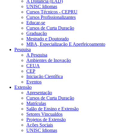
A Distância (EAD)
UNISC Idiomas
Cursos Técnicos - CEPRU
Cursos Profissionalizantes
Educar-se
Cursos de Curta Duração
Graduação
Mestrado e Doutorado
MBA, Especialização E Aperfeiçoamento
Pesquisa
A Pesquisa
Ambientes de Inovação
CEUA
CEP
Iniciação Científica
Eventos
Extensão
Apresentação
Cursos de Curta Duração
Matrículas
Salão de Ensino e Extensão
Setores Vincualdos
Projetos de Extensão
Ações Sociais
UNISC Idiomas