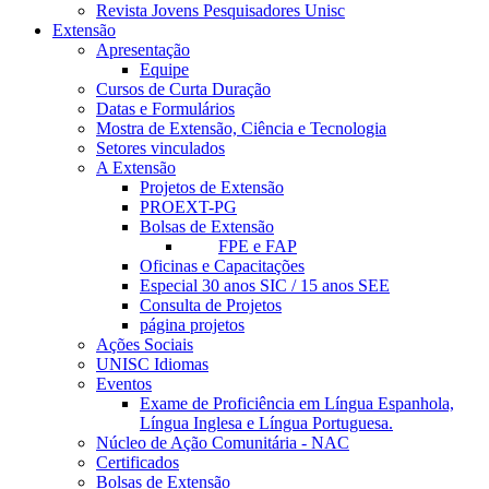
Revista Jovens Pesquisadores Unisc
Extensão
Apresentação
Equipe
Cursos de Curta Duração
Datas e Formulários
Mostra de Extensão, Ciência e Tecnologia
Setores vinculados
A Extensão
Projetos de Extensão
PROEXT-PG
Bolsas de Extensão
FPE e FAP
Oficinas e Capacitações
Especial 30 anos SIC / 15 anos SEE
Consulta de Projetos
página projetos
Ações Sociais
UNISC Idiomas
Eventos
Exame de Proficiência em Língua Espanhola,
Língua Inglesa e Língua Portuguesa.
Núcleo de Ação Comunitária - NAC
Certificados
Bolsas de Extensão