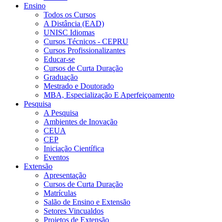
Ensino
Todos os Cursos
A Distância (EAD)
UNISC Idiomas
Cursos Técnicos - CEPRU
Cursos Profissionalizantes
Educar-se
Cursos de Curta Duração
Graduação
Mestrado e Doutorado
MBA, Especialização E Aperfeiçoamento
Pesquisa
A Pesquisa
Ambientes de Inovação
CEUA
CEP
Iniciação Científica
Eventos
Extensão
Apresentação
Cursos de Curta Duração
Matrículas
Salão de Ensino e Extensão
Setores Vincualdos
Projetos de Extensão