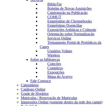
BiblioTur
Boletim de Novas Aquisições
Catalogação na Publicação
COMUT
Empréstimo de Chromebooks
Empréstimo Domiciliar
Exposições Artísticas e Culturais
Orientação sobre Normalização
Serviços Online
Treinamento Portal de Periódicos da
Capes
Usuários Voltare
Wireless
Sobre as bibliotecas
Coleções
Complexo
Exposições
Mapa do Acervo
Fale Conosco
Calendários
Catálogo Online
Grade de Horários
Matriculas / Renovação de Matriculas
Impressões Online (somente dentro da rede dos campi)