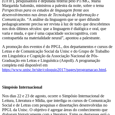
(UFJF), pesquisadora e deputada federal pelo PT/MG, Maria
Margarida Salomão, ministrou a palestra da noite, sobre o tema
Perspectivas para os estudos de linguagem frente aos
desenvolvimentos nas áreas de Tecnologia de Informação e
Comunicação
. “A análise da linguagem que se quer difundir
pedagogicamente precisa ser revista à luz de tudo que descobrimos
nos dois últimos séculos: que a linguagem é dialógica e oral, que
varia e muda, e que é uma capacidade sociocognitiva, com
contrapartida na materialidade neural”, apontou a palestrante.
A promoção dos eventos é do PPGL, dos departamentos e cursos de
Letras e de Comunicação Social da Unisc e do Grupo de Trabalho
em Linguística e Cognição da Associação Nacional de Pós-
Graduação em Letras e Linguística (Anpoll). A programação
completa está disponível em
https://www.unisc.br/site/coloquio2017/pages/programacao.html
.
Simpósio Internacional
Nos dias 22 e 23 de agosto, ocorre o Simpósio Internacional de
Leitura, Literatura e Mídia, que interliga os cursos de Comunicação
Social e de Letras com pesquisas e dissertações desenvolvidas no
PPGL da Unisc. O objetivo é agregar áreas do conhecimento que
dialogam historicamente com a literatura. Entre os destaques está o