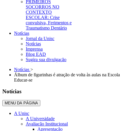
PRIMEIROS
SOCORROS NO
CONTEXTO
ESCOLAR: Crise
convulsiva, Ferimentos e
Traumatismo Dentário
Notícias
Jornal da Unisc
Notícias
Imprensa
Blog EAD
Sugira sua divulgação
Notícias
>
Álbum de figurinhas é atração de volta às aulas na Escola
Educar-se
Notícias
MENU DA PÁGINA
A Unisc
A Universidade
Avaliação Institucional
Apresentação