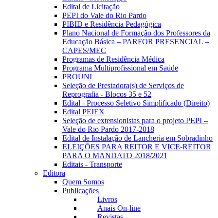
Edital de Licitação
PEPI do Vale do Rio Pardo
PIBID e Residência Pedagógica
Plano Nacional de Formação dos Professores da
Educação Básica – PARFOR PRESENCIAL –
CAPES/MEC
Programas de Residência Médica
Programa Multiprofissional em Saúde
PROUNI
Seleção de Prestadora(s) de Serviços de
Reprografia - Blocos 35 e 52
Edital - Processo Seletivo Simplificado (Direito)
Edital PEIEX
Seleção de extensionistas para o projeto PEPI –
Vale do Rio Pardo 2017-2018
Edital de Instalação de Lancheria em Sobradinho
ELEIÇÕES PARA REITOR E VICE-REITOR
PARA O MANDATO 2018/2021
Editais - Transporte
Editora
Quem Somos
Publicações
Livros
Anais On-line
Revistas