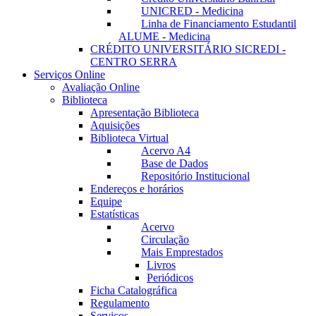
UNICRED - Medicina
Linha de Financiamento Estudantil
ALUME - Medicina
CRÉDITO UNIVERSITÁRIO SICREDI -
CENTRO SERRA
Serviços Online
Avaliação Online
Biblioteca
Apresentação Biblioteca
Aquisições
Biblioteca Virtual
Acervo A4
Base de Dados
Repositório Institucional
Endereços e horários
Equipe
Estatísticas
Acervo
Circulação
Mais Emprestados
Livros
Periódicos
Ficha Catalográfica
Regulamento
Serviços