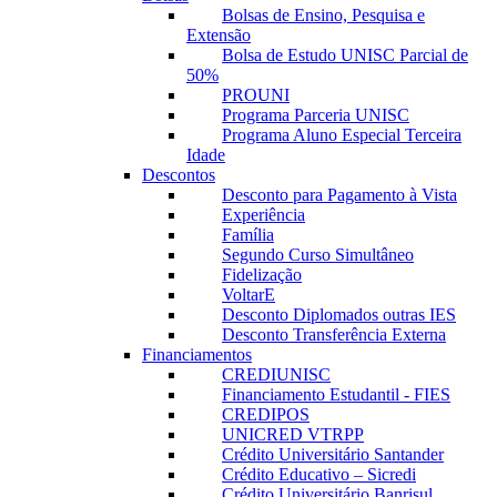
Bolsas de Ensino, Pesquisa e
Extensão
Bolsa de Estudo UNISC Parcial de
50%
PROUNI
Programa Parceria UNISC
Programa Aluno Especial Terceira
Idade
Descontos
Desconto para Pagamento à Vista
Experiência
Família
Segundo Curso Simultâneo
Fidelização
VoltarE
Desconto Diplomados outras IES
Desconto Transferência Externa
Financiamentos
CREDIUNISC
Financiamento Estudantil - FIES
CREDIPOS
UNICRED VTRPP
Crédito Universitário Santander
Crédito Educativo – Sicredi
Crédito Universitário Banrisul