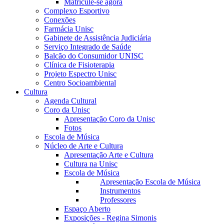
Matricule-se agora
Complexo Esportivo
Conexões
Farmácia Unisc
Gabinete de Assistência Judiciária
Serviço Integrado de Saúde
Balcão do Consumidor UNISC
Clínica de Fisioterapia
Projeto Espectro Unisc
Centro Socioambiental
Cultura
Agenda Cultural
Coro da Unisc
Apresentação Coro da Unisc
Fotos
Escola de Música
Núcleo de Arte e Cultura
Apresentação Arte e Cultura
Cultura na Unisc
Escola de Música
Apresentação Escola de Música
Instrumentos
Professores
Espaço Aberto
Exposições - Regina Simonis