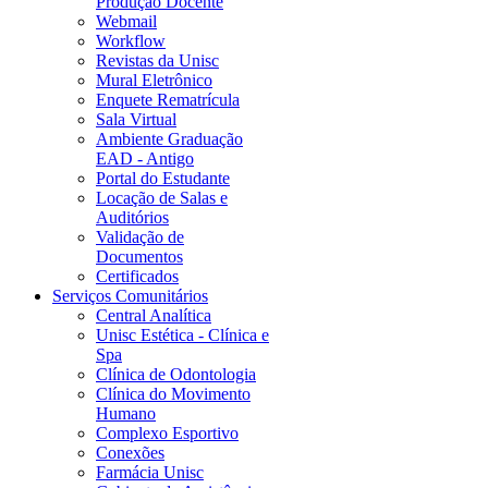
Produção Docente
Webmail
Workflow
Revistas da Unisc
Mural Eletrônico
Enquete Rematrícula
Sala Virtual
Ambiente Graduação
EAD - Antigo
Portal do Estudante
Locação de Salas e
Auditórios
Validação de
Documentos
Certificados
Serviços Comunitários
Central Analítica
Unisc Estética - Clínica e
Spa
Clínica de Odontologia
Clínica do Movimento
Humano
Complexo Esportivo
Conexões
Farmácia Unisc