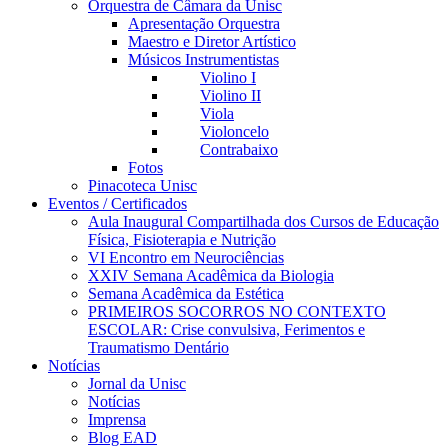
Orquestra de Câmara da Unisc
Apresentação Orquestra
Maestro e Diretor Artístico
Músicos Instrumentistas
Violino I
Violino II
Viola
Violoncelo
Contrabaixo
Fotos
Pinacoteca Unisc
Eventos / Certificados
Aula Inaugural Compartilhada dos Cursos de Educação
Física, Fisioterapia e Nutrição
VI Encontro em Neurociências
XXIV Semana Acadêmica da Biologia
Semana Acadêmica da Estética
PRIMEIROS SOCORROS NO CONTEXTO
ESCOLAR: Crise convulsiva, Ferimentos e
Traumatismo Dentário
Notícias
Jornal da Unisc
Notícias
Imprensa
Blog EAD