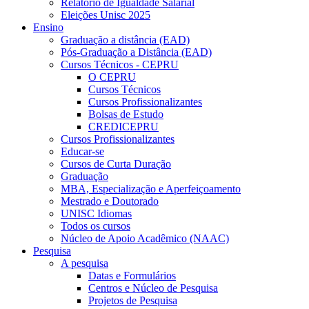
Relatório de Igualdade Salarial
Eleições Unisc 2025
Ensino
Graduação a distância (EAD)
Pós-Graduação a Distância (EAD)
Cursos Técnicos - CEPRU
O CEPRU
Cursos Técnicos
Cursos Profissionalizantes
Bolsas de Estudo
CREDICEPRU
Cursos Profissionalizantes
Educar-se
Cursos de Curta Duração
Graduação
MBA, Especialização e Aperfeiçoamento
Mestrado e Doutorado
UNISC Idiomas
Todos os cursos
Núcleo de Apoio Acadêmico (NAAC)
Pesquisa
A pesquisa
Datas e Formulários
Centros e Núcleo de Pesquisa
Projetos de Pesquisa