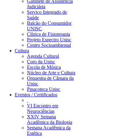
Gabinete de Assistência
Judiciária
Serviço Integrado de
Saúde
Balcão do Consumidor
UNISC
Clínica de Fisioterapia
Projeto Espectro Unisc
Centro Socioambiental
Cultura
Agenda Cultural
Coro da Unisc
Escola de Música
Núcleo de Arte e Cultura
Orquestra de Câmara da
Unisc
Pinacoteca Unisc
Eventos / Certificados
VI Encontro em
Neurociências
XXIV Semana
Acadêmica da Biologia
Semana Acadêmica da
Estética