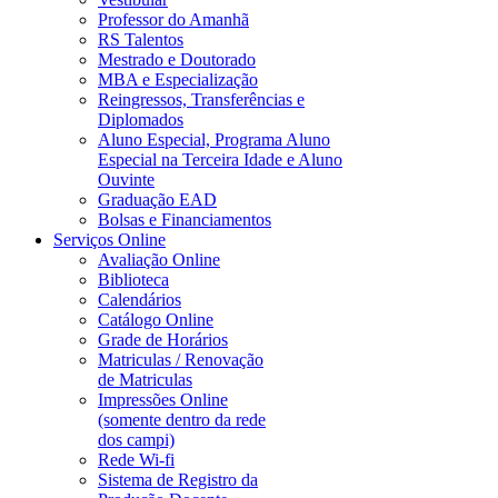
Professor do Amanhã
RS Talentos
Mestrado e Doutorado
MBA e Especialização
Reingressos, Transferências e
Diplomados
Aluno Especial, Programa Aluno
Especial na Terceira Idade e Aluno
Ouvinte
Graduação EAD
Bolsas e Financiamentos
Serviços Online
Avaliação Online
Biblioteca
Calendários
Catálogo Online
Grade de Horários
Matriculas / Renovação
de Matriculas
Impressões Online
(somente dentro da rede
dos campi)
Rede Wi-fi
Sistema de Registro da