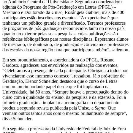
no Auditório Central da Universidade. Segundo a coordenadora
adjunta do Programa de Pós-Graduação em Letras (PPGL) –
Mestrado e Doutorado da Unisc, Rosângela Gabriel, mais de 400
participantes estão inscritos nos eventos. “A expectativa é que
tenhamos um público grande e diversificado. Teremos professores
de programas de pós-graduação reconhecidos tanto no nosso país
quanto no exterior pelas suas pesquisas, cujas publicações são
referências bibliográficas para nossas disciplinas. Esperamos alunos
de mestrado, de doutorado, de graduação e convidamos professores
das escolas da nossa região para que participem também”, salientou.
Em seu pronunciamento, a coordenadora do PPGL, Rosane
Cardoso, agradeceu aos envolvidos na realização dos eventos.
“Celebramos a presença de cada participante. Obrigada a todos por
vivenciarem esse momento conosco”, ressaltou. Já o pró-reitor de
Graduação, Elenor Schneider, destacou que o curso de Letras
cumpre um importante papel desde que foi implantado na
Universidade, há 50 anos. “Sempre houve a preocupação dentro do
curso com a qualidade do ensino, da pesquisa e da extensão. Foi a
primeira graduação a implantar a monografia e o departamento
produz a segunda revista publicada pela Unisc, a
Signo
. Que
venham outros tantos anos com o mesmo brilhantismo de sempre”,
disse Schneider.
Em seguida, a professora da Universidade Federal de Juiz de Fora