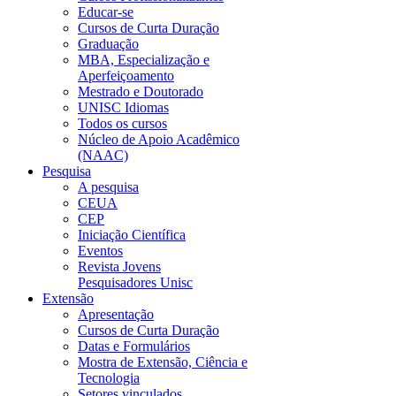
Educar-se
Cursos de Curta Duração
Graduação
MBA, Especialização e
Aperfeiçoamento
Mestrado e Doutorado
UNISC Idiomas
Todos os cursos
Núcleo de Apoio Acadêmico
(NAAC)
Pesquisa
A pesquisa
CEUA
CEP
Iniciação Científica
Eventos
Revista Jovens
Pesquisadores Unisc
Extensão
Apresentação
Cursos de Curta Duração
Datas e Formulários
Mostra de Extensão, Ciência e
Tecnologia
Setores vinculados