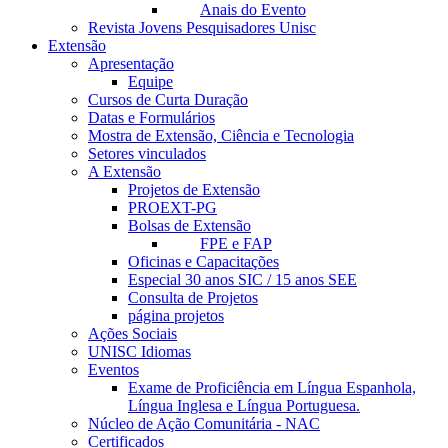
Anais do Evento
Revista Jovens Pesquisadores Unisc
Extensão
Apresentação
Equipe
Cursos de Curta Duração
Datas e Formulários
Mostra de Extensão, Ciência e Tecnologia
Setores vinculados
A Extensão
Projetos de Extensão
PROEXT-PG
Bolsas de Extensão
FPE e FAP
Oficinas e Capacitações
Especial 30 anos SIC / 15 anos SEE
Consulta de Projetos
página projetos
Ações Sociais
UNISC Idiomas
Eventos
Exame de Proficiência em Língua Espanhola,
Língua Inglesa e Língua Portuguesa.
Núcleo de Ação Comunitária - NAC
Certificados