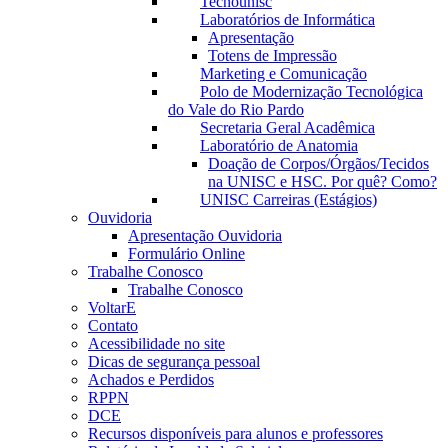
Tecnounisc
Laboratórios de Informática
Apresentação
Totens de Impressão
Marketing e Comunicação
Polo de Modernização Tecnológica
do Vale do Rio Pardo
Secretaria Geral Acadêmica
Laboratório de Anatomia
Doação de Corpos/Órgãos/Tecidos
na UNISC e HSC. Por quê? Como?
UNISC Carreiras (Estágios)
Ouvidoria
Apresentação Ouvidoria
Formulário Online
Trabalhe Conosco
Trabalhe Conosco
VoltarE
Contato
Acessibilidade no site
Dicas de segurança pessoal
Achados e Perdidos
RPPN
DCE
Recursos disponíveis para alunos e professores