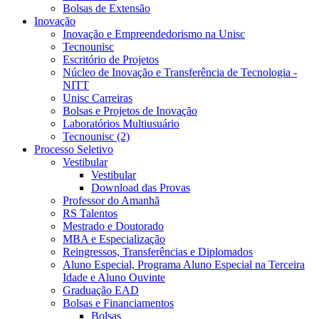
Bolsas de Extensão
Inovação
Inovação e Empreendedorismo na Unisc
Tecnounisc
Escritório de Projetos
Núcleo de Inovação e Transferência de Tecnologia -
NITT
Unisc Carreiras
Bolsas e Projetos de Inovação
Laboratórios Multiusuário
Tecnounisc (2)
Processo Seletivo
Vestibular
Vestibular
Download das Provas
Professor do Amanhã
RS Talentos
Mestrado e Doutorado
MBA e Especialização
Reingressos, Transferências e Diplomados
Aluno Especial, Programa Aluno Especial na Terceira
Idade e Aluno Ouvinte
Graduação EAD
Bolsas e Financiamentos
Bolsas