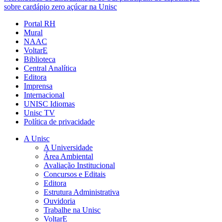
sobre cardápio zero açúcar na Unisc
Portal RH
Mural
NAAC
VoltarE
Biblioteca
Central Analítica
Editora
Imprensa
Internacional
UNISC Idiomas
Unisc TV
Política de privacidade
A Unisc
A Universidade
Área Ambiental
Avaliação Institucional
Concursos e Editais
Editora
Estrutura Administrativa
Ouvidoria
Trabalhe na Unisc
VoltarE