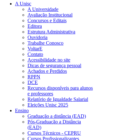
A Unisc
A Universidade
Avaliação Institucional
Concursos e Editais
Editora
Estrutura Administrativa
Ouvidoria
Trabalhe Conosco
VoltarE
Contato
Acessibilidade no site
Dicas de segurança pessoal
Achados e Perdidos
RPPN
DCE
Recursos disponíveis para alunos
e professores
Relatório de Igualdade Salarial
Eleições Unisc 2025
Ensino
Graduação a distância (EAD)
Pós-Graduação a Distância
(EAD)
Cursos Técnicos - CEPRU
Cursos Profissionalizantes