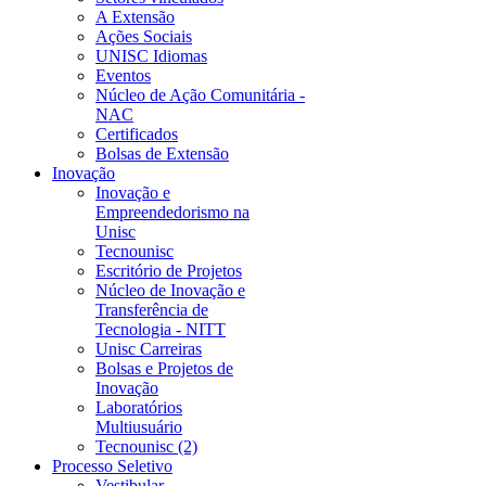
A Extensão
Ações Sociais
UNISC Idiomas
Eventos
Núcleo de Ação Comunitária -
NAC
Certificados
Bolsas de Extensão
Inovação
Inovação e
Empreendedorismo na
Unisc
Tecnounisc
Escritório de Projetos
Núcleo de Inovação e
Transferência de
Tecnologia - NITT
Unisc Carreiras
Bolsas e Projetos de
Inovação
Laboratórios
Multiusuário
Tecnounisc (2)
Processo Seletivo
Vestibular