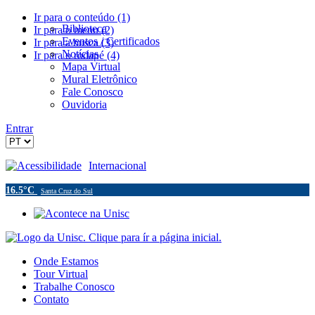
Ir para o conteúdo (1)
Biblioteca
Ir para o menu (2)
Eventos / Certificados
Ir para a busca (3)
Notícias
Ir para o rodapé (4)
Mapa Virtual
Mural Eletrônico
Fale Conosco
Ouvidoria
Entrar
Acessibilidade
Internacional
16.5°C
Santa Cruz do Sul
Onde Estamos
Tour Virtual
Trabalhe Conosco
Contato