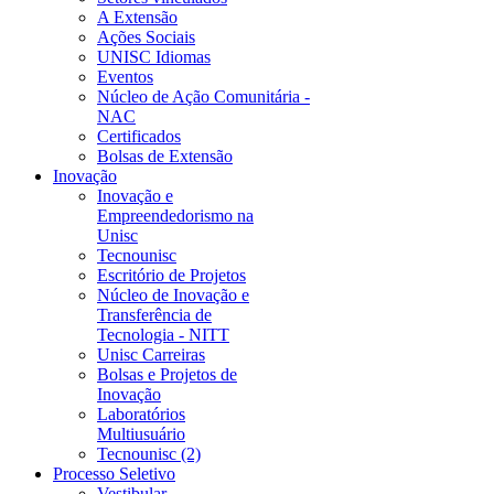
A Extensão
Ações Sociais
UNISC Idiomas
Eventos
Núcleo de Ação Comunitária -
NAC
Certificados
Bolsas de Extensão
Inovação
Inovação e
Empreendedorismo na
Unisc
Tecnounisc
Escritório de Projetos
Núcleo de Inovação e
Transferência de
Tecnologia - NITT
Unisc Carreiras
Bolsas e Projetos de
Inovação
Laboratórios
Multiusuário
Tecnounisc (2)
Processo Seletivo
Vestibular