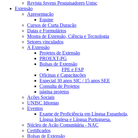
Revista Jovens Pesquisadores Unisc
Extensão
Apresentação
Equipe
Cursos de Curta Duração
Datas e Formulários
Mostra de Extensão, Ciência e Tecnologia
Setores vinculados
A Extensão
Projetos de Extensão
PROEXT-PG
Bolsas de Extensão
FPE e FAP
Oficinas e Capacitações
Especial 30 anos SIC / 15 anos SEE
Consulta de Projetos
página projetos
Ações Sociais
UNISC Idiomas
Eventos
Exame de Proficiência em Língua Espanhola,
Língua Inglesa e Língua Portuguesa.
Núcleo de Ação Comunitária - NAC
Certificados
Bolsas de Extensão