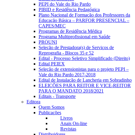
PEPI do Vale do Rio Pardo
PIBID e Residência Pedagógica
Plano Nacional de Formação dos Professores da
Educação Básica – PARFOR PRESENCIAL –
CAPES/MEC
Programas de Residência Médica
Programa Multiprofissional em Saúde
PROUNI
Seleção de Prestadora(s) de Serviços de
Reprografia - Blocos 35 e 52
Edital - Processo Seletivo Simplificado (Direito)
Edital PEIEX
Seleção de extensionistas para o projeto PEPI –
Vale do Rio Pardo 2017-2018
Edital de Instalação de Lancheria em Sobradinho
ELEIÇÕES PARA REITOR E VICE-REITOR
PARA O MANDATO 2018/2021
Editais - Transporte
Editora
Quem Somos
Publicações
Livros
Anais On-line
Revistas
Distribuidores