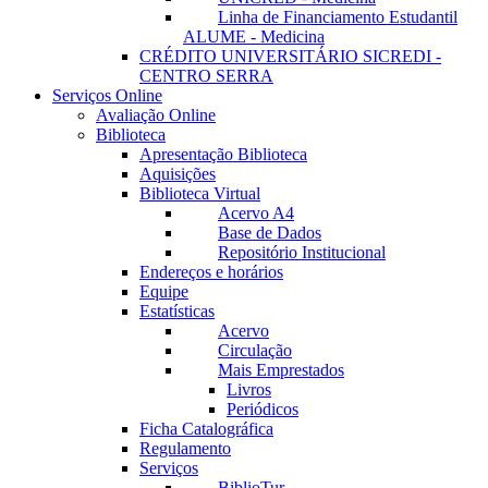
Linha de Financiamento Estudantil
ALUME - Medicina
CRÉDITO UNIVERSITÁRIO SICREDI -
CENTRO SERRA
Serviços Online
Avaliação Online
Biblioteca
Apresentação Biblioteca
Aquisições
Biblioteca Virtual
Acervo A4
Base de Dados
Repositório Institucional
Endereços e horários
Equipe
Estatísticas
Acervo
Circulação
Mais Emprestados
Livros
Periódicos
Ficha Catalográfica
Regulamento
Serviços
BiblioTur