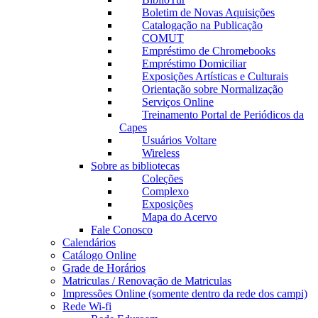
Boletim de Novas Aquisições
Catalogação na Publicação
COMUT
Empréstimo de Chromebooks
Empréstimo Domiciliar
Exposições Artísticas e Culturais
Orientação sobre Normalização
Serviços Online
Treinamento Portal de Periódicos da
Capes
Usuários Voltare
Wireless
Sobre as bibliotecas
Coleções
Complexo
Exposições
Mapa do Acervo
Fale Conosco
Calendários
Catálogo Online
Grade de Horários
Matriculas / Renovação de Matriculas
Impressões Online (somente dentro da rede dos campi)
Rede Wi-fi