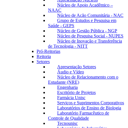
Núcleo de Apoio Acadêmico –
NAAC
Núcleo de Ação Comunitária - NAC
Grupo de Estudos e Pesquisa em
Saúde - GEPS
Núcleo de Gestão Pública - NGP
Núcleo de Pesquisa Social - NUPES
Núcleo de Inovação e Transferência
de Tecnologia - NITT
Pró-Reitorias
Reitoria
Setores
Apresentação Setores
Áudio e Vídeo
Núcleo de Relacionamento com o
Estudante (NRE)
Engenharia
Escritório de Projetos
Farmácia Unisc
Serviços e Suprimentos Corporativos
Laboratórios de Ensino de Biologia
Laboratório Farmacêutico de
Controle de Qualidade
Tecnounisc