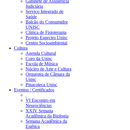
Gabinete de Assistência
Judiciária
Serviço Integrado de
Saúde
Balcão do Consumidor
UNISC
Clínica de Fisioterapia
Projeto Espectro Unisc
Centro Socioambiental
Cultura
Agenda Cultural
Coro da Unisc
Escola de Música
Núcleo de Arte e Cultura
Orquestra de Câmara da
Unisc
Pinacoteca Unisc
Eventos / Certificados
VI Encontro em
Neurociências
XXIV Semana
Acadêmica da Biologia
Semana Acadêmica da
Estética