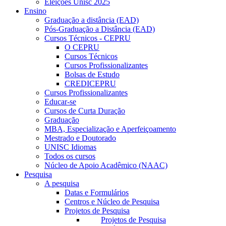
Eleições Unisc 2025
Ensino
Graduação a distância (EAD)
Pós-Graduação a Distância (EAD)
Cursos Técnicos - CEPRU
O CEPRU
Cursos Técnicos
Cursos Profissionalizantes
Bolsas de Estudo
CREDICEPRU
Cursos Profissionalizantes
Educar-se
Cursos de Curta Duração
Graduação
MBA, Especialização e Aperfeiçoamento
Mestrado e Doutorado
UNISC Idiomas
Todos os cursos
Núcleo de Apoio Acadêmico (NAAC)
Pesquisa
A pesquisa
Datas e Formulários
Centros e Núcleo de Pesquisa
Projetos de Pesquisa
Projetos de Pesquisa