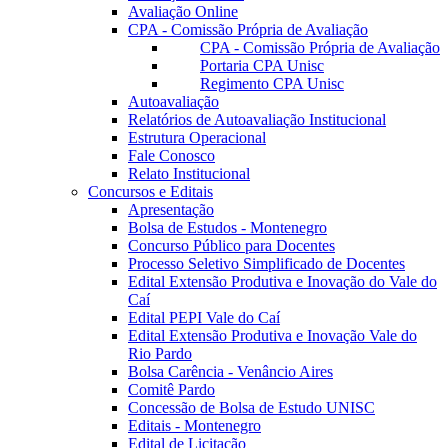
Avaliação Online
CPA - Comissão Própria de Avaliação
CPA - Comissão Própria de Avaliação
Portaria CPA Unisc
Regimento CPA Unisc
Autoavaliação
Relatórios de Autoavaliação Institucional
Estrutura Operacional
Fale Conosco
Relato Institucional
Concursos e Editais
Apresentação
Bolsa de Estudos - Montenegro
Concurso Público para Docentes
Processo Seletivo Simplificado de Docentes
Edital Extensão Produtiva e Inovação do Vale do
Caí
Edital PEPI Vale do Caí
Edital Extensão Produtiva e Inovação Vale do
Rio Pardo
Bolsa Carência - Venâncio Aires
Comitê Pardo
Concessão de Bolsa de Estudo UNISC
Editais - Montenegro
Edital de Licitação