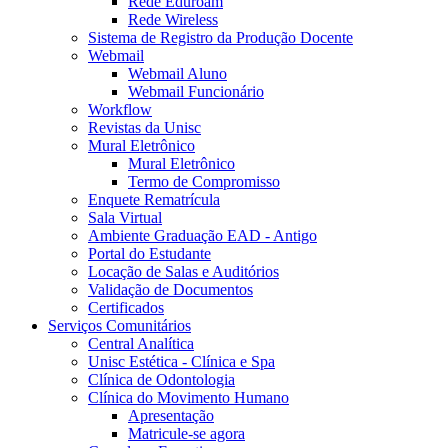
Rede Eduroam
Rede Wireless
Sistema de Registro da Produção Docente
Webmail
Webmail Aluno
Webmail Funcionário
Workflow
Revistas da Unisc
Mural Eletrônico
Mural Eletrônico
Termo de Compromisso
Enquete Rematrícula
Sala Virtual
Ambiente Graduação EAD - Antigo
Portal do Estudante
Locação de Salas e Auditórios
Validação de Documentos
Certificados
Serviços Comunitários
Central Analítica
Unisc Estética - Clínica e Spa
Clínica de Odontologia
Clínica do Movimento Humano
Apresentação
Matricule-se agora