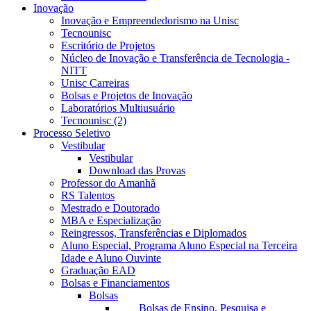
Inovação
Inovação e Empreendedorismo na Unisc
Tecnounisc
Escritório de Projetos
Núcleo de Inovação e Transferência de Tecnologia -
NITT
Unisc Carreiras
Bolsas e Projetos de Inovação
Laboratórios Multiusuário
Tecnounisc (2)
Processo Seletivo
Vestibular
Vestibular
Download das Provas
Professor do Amanhã
RS Talentos
Mestrado e Doutorado
MBA e Especialização
Reingressos, Transferências e Diplomados
Aluno Especial, Programa Aluno Especial na Terceira
Idade e Aluno Ouvinte
Graduação EAD
Bolsas e Financiamentos
Bolsas
Bolsas de Ensino, Pesquisa e