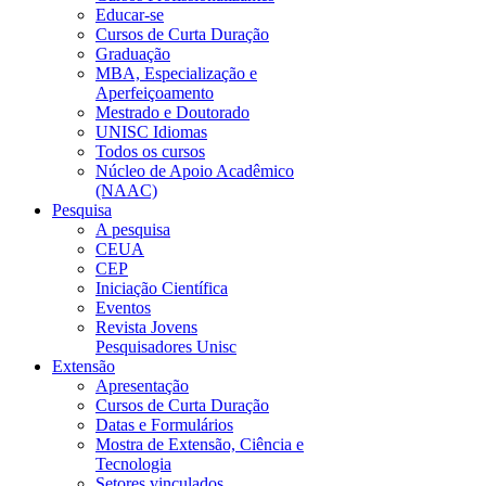
Educar-se
Cursos de Curta Duração
Graduação
MBA, Especialização e
Aperfeiçoamento
Mestrado e Doutorado
UNISC Idiomas
Todos os cursos
Núcleo de Apoio Acadêmico
(NAAC)
Pesquisa
A pesquisa
CEUA
CEP
Iniciação Científica
Eventos
Revista Jovens
Pesquisadores Unisc
Extensão
Apresentação
Cursos de Curta Duração
Datas e Formulários
Mostra de Extensão, Ciência e
Tecnologia
Setores vinculados