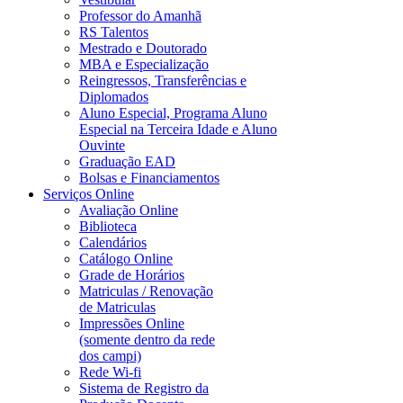
Professor do Amanhã
RS Talentos
Mestrado e Doutorado
MBA e Especialização
Reingressos, Transferências e
Diplomados
Aluno Especial, Programa Aluno
Especial na Terceira Idade e Aluno
Ouvinte
Graduação EAD
Bolsas e Financiamentos
Serviços Online
Avaliação Online
Biblioteca
Calendários
Catálogo Online
Grade de Horários
Matriculas / Renovação
de Matriculas
Impressões Online
(somente dentro da rede
dos campi)
Rede Wi-fi
Sistema de Registro da