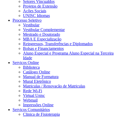
Setores Vincualdos
Projetos de Extensão
Ações Sociais
UNISC Idiomas
Processo Seletivo
Vestibular
Vestibular Complementar
Mestrado e Doutorado
MBA E Especialização
Reingressos, Transferências e Diplomados
Bolsas e Financiamentos
Aluno Especial e Programa Aluno Especial na Terceira
Idade
Serviços Online
Biblioteca
Catálogo Online
Manual de Formatura
Mural Eletrônico
Matriculas / Renovação de Matriculas
Rede Wi-Fi
Virtual Unisc
Webmail
Impressões Online
Serviços Comunitários
Clinica de Fisioterapia