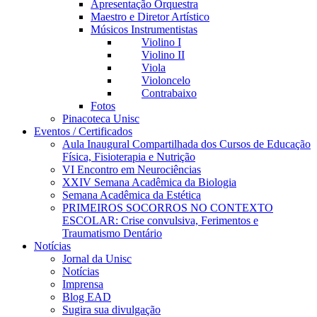
Apresentação Orquestra
Maestro e Diretor Artístico
Músicos Instrumentistas
Violino I
Violino II
Viola
Violoncelo
Contrabaixo
Fotos
Pinacoteca Unisc
Eventos / Certificados
Aula Inaugural Compartilhada dos Cursos de Educação
Física, Fisioterapia e Nutrição
VI Encontro em Neurociências
XXIV Semana Acadêmica da Biologia
Semana Acadêmica da Estética
PRIMEIROS SOCORROS NO CONTEXTO
ESCOLAR: Crise convulsiva, Ferimentos e
Traumatismo Dentário
Notícias
Jornal da Unisc
Notícias
Imprensa
Blog EAD
Sugira sua divulgação