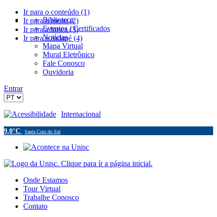
Ir para o conteúdo (1)
Biblioteca
Ir para o menu (2)
Eventos / Certificados
Ir para a busca (3)
Notícias
Ir para o rodapé (4)
Mapa Virtual
Mural Eletrônico
Fale Conosco
Ouvidoria
Entrar
Acessibilidade
Internacional
9.0°C
Santa Cruz do Sul
Onde Estamos
Tour Virtual
Trabalhe Conosco
Contato