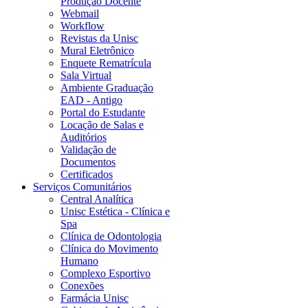
Produção Docente
Webmail
Workflow
Revistas da Unisc
Mural Eletrônico
Enquete Rematrícula
Sala Virtual
Ambiente Graduação
EAD - Antigo
Portal do Estudante
Locação de Salas e
Auditórios
Validação de
Documentos
Certificados
Serviços Comunitários
Central Analítica
Unisc Estética - Clínica e
Spa
Clínica de Odontologia
Clínica do Movimento
Humano
Complexo Esportivo
Conexões
Farmácia Unisc