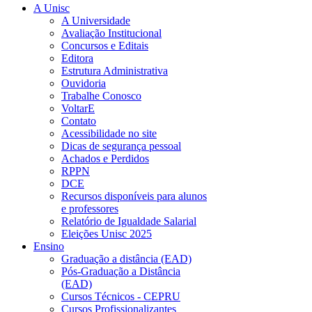
A Unisc
A Universidade
Avaliação Institucional
Concursos e Editais
Editora
Estrutura Administrativa
Ouvidoria
Trabalhe Conosco
VoltarE
Contato
Acessibilidade no site
Dicas de segurança pessoal
Achados e Perdidos
RPPN
DCE
Recursos disponíveis para alunos
e professores
Relatório de Igualdade Salarial
Eleições Unisc 2025
Ensino
Graduação a distância (EAD)
Pós-Graduação a Distância
(EAD)
Cursos Técnicos - CEPRU
Cursos Profissionalizantes