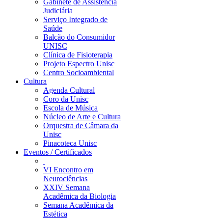
Gabinete de Assistência
Judiciária
Serviço Integrado de
Saúde
Balcão do Consumidor
UNISC
Clínica de Fisioterapia
Projeto Espectro Unisc
Centro Socioambiental
Cultura
Agenda Cultural
Coro da Unisc
Escola de Música
Núcleo de Arte e Cultura
Orquestra de Câmara da
Unisc
Pinacoteca Unisc
Eventos / Certificados
VI Encontro em
Neurociências
XXIV Semana
Acadêmica da Biologia
Semana Acadêmica da
Estética