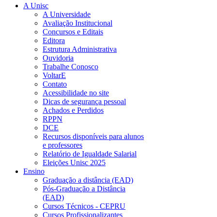
A Unisc
A Universidade
Avaliação Institucional
Concursos e Editais
Editora
Estrutura Administrativa
Ouvidoria
Trabalhe Conosco
VoltarE
Contato
Acessibilidade no site
Dicas de segurança pessoal
Achados e Perdidos
RPPN
DCE
Recursos disponíveis para alunos
e professores
Relatório de Igualdade Salarial
Eleições Unisc 2025
Ensino
Graduação a distância (EAD)
Pós-Graduação a Distância
(EAD)
Cursos Técnicos - CEPRU
Cursos Profissionalizantes