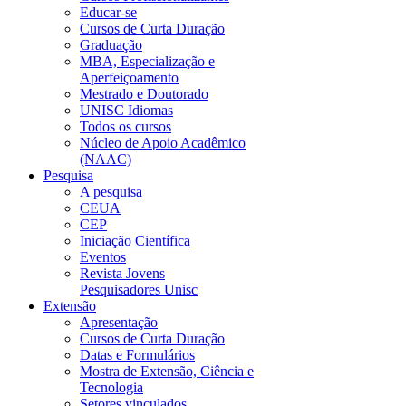
Educar-se
Cursos de Curta Duração
Graduação
MBA, Especialização e
Aperfeiçoamento
Mestrado e Doutorado
UNISC Idiomas
Todos os cursos
Núcleo de Apoio Acadêmico
(NAAC)
Pesquisa
A pesquisa
CEUA
CEP
Iniciação Científica
Eventos
Revista Jovens
Pesquisadores Unisc
Extensão
Apresentação
Cursos de Curta Duração
Datas e Formulários
Mostra de Extensão, Ciência e
Tecnologia
Setores vinculados