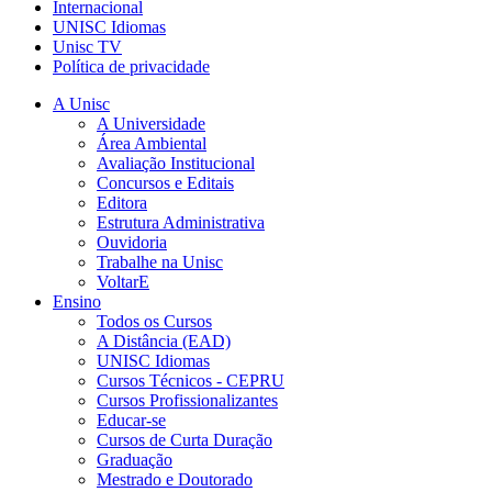
Internacional
UNISC Idiomas
Unisc TV
Política de privacidade
A Unisc
A Universidade
Área Ambiental
Avaliação Institucional
Concursos e Editais
Editora
Estrutura Administrativa
Ouvidoria
Trabalhe na Unisc
VoltarE
Ensino
Todos os Cursos
A Distância (EAD)
UNISC Idiomas
Cursos Técnicos - CEPRU
Cursos Profissionalizantes
Educar-se
Cursos de Curta Duração
Graduação
Mestrado e Doutorado