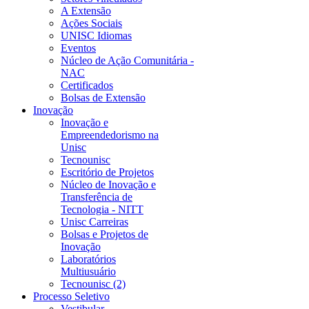
A Extensão
Ações Sociais
UNISC Idiomas
Eventos
Núcleo de Ação Comunitária -
NAC
Certificados
Bolsas de Extensão
Inovação
Inovação e
Empreendedorismo na
Unisc
Tecnounisc
Escritório de Projetos
Núcleo de Inovação e
Transferência de
Tecnologia - NITT
Unisc Carreiras
Bolsas e Projetos de
Inovação
Laboratórios
Multiusuário
Tecnounisc (2)
Processo Seletivo
Vestibular