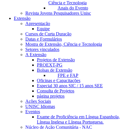
Ciência e Tecnologia
Anais do Evento
Revista Jovens Pesquisadores Unisc
Extensão
Apresentação
Equipe
Cursos de Curta Duração
Datas e Formulários
Mostra de Extensão, Ciência e Tecnologia
Setores vinculados
A Extensão
Projetos de Extensão
PROEXT-PG
Bolsas de Extensão
FPE e FAP
Oficinas e Capacitações
Especial 30 anos SIC / 15 anos SEE
Consulta de Projetos
página projetos
Ações Sociais
UNISC Idiomas
Eventos
Exame de Proficiência em Língua Espanhola,
Língua Inglesa e Língua Portuguesa.
Núcleo de Ação Comunitária - NAC