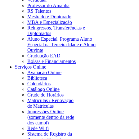
Professor do Amanhã
RS Talentos
Mestrado e Doutorado
MBA e Especialização
Reingressos, Transferências e
Diplomados
Aluno Especial, Programa Aluno
Especial na Terceira Idade e Aluno
Ouvinte
Graduação EAD
Bolsas e Financiamentos
Serviços Online
Avaliação Online
Biblioteca
Calendários
Catálogo Online
Grade de Horários
Matriculas / Renovação
de Matriculas
Impressões Online
(somente dentro da rede
dos campi)
Rede Wi-fi
Sistema de Registro da