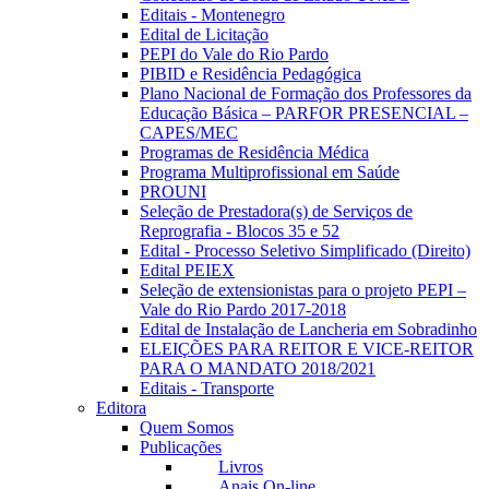
Editais - Montenegro
Edital de Licitação
PEPI do Vale do Rio Pardo
PIBID e Residência Pedagógica
Plano Nacional de Formação dos Professores da
Educação Básica – PARFOR PRESENCIAL –
CAPES/MEC
Programas de Residência Médica
Programa Multiprofissional em Saúde
PROUNI
Seleção de Prestadora(s) de Serviços de
Reprografia - Blocos 35 e 52
Edital - Processo Seletivo Simplificado (Direito)
Edital PEIEX
Seleção de extensionistas para o projeto PEPI –
Vale do Rio Pardo 2017-2018
Edital de Instalação de Lancheria em Sobradinho
ELEIÇÕES PARA REITOR E VICE-REITOR
PARA O MANDATO 2018/2021
Editais - Transporte
Editora
Quem Somos
Publicações
Livros
Anais On-line