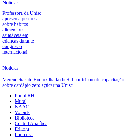
Notícias
Professora da Unisc
apresenta pesquisa
sobre hábitos
alimentares
saudáveis em
crianças durante
congresso
internacional
Notícias
Merendeiras de Encruzilhada do Sul participam de capacitação
sobre cardápio zero açúcar na Unisc
Portal RH
Mural
NAAC
VoltarE
Biblioteca
Central Analítica
Editora
Imprensa