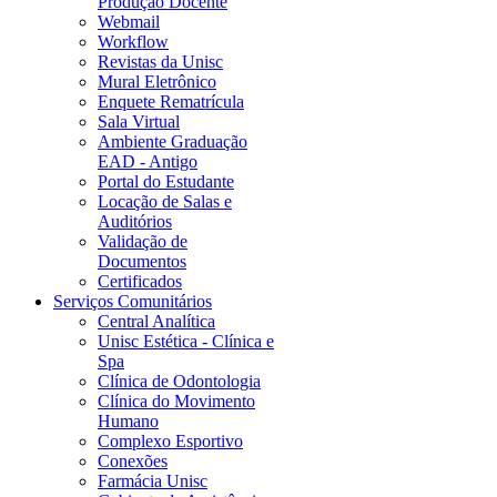
Produção Docente
Webmail
Workflow
Revistas da Unisc
Mural Eletrônico
Enquete Rematrícula
Sala Virtual
Ambiente Graduação
EAD - Antigo
Portal do Estudante
Locação de Salas e
Auditórios
Validação de
Documentos
Certificados
Serviços Comunitários
Central Analítica
Unisc Estética - Clínica e
Spa
Clínica de Odontologia
Clínica do Movimento
Humano
Complexo Esportivo
Conexões
Farmácia Unisc