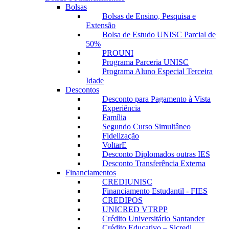
Bolsas
Bolsas de Ensino, Pesquisa e
Extensão
Bolsa de Estudo UNISC Parcial de
50%
PROUNI
Programa Parceria UNISC
Programa Aluno Especial Terceira
Idade
Descontos
Desconto para Pagamento à Vista
Experiência
Família
Segundo Curso Simultâneo
Fidelização
VoltarE
Desconto Diplomados outras IES
Desconto Transferência Externa
Financiamentos
CREDIUNISC
Financiamento Estudantil - FIES
CREDIPOS
UNICRED VTRPP
Crédito Universitário Santander
Crédito Educativo – Sicredi