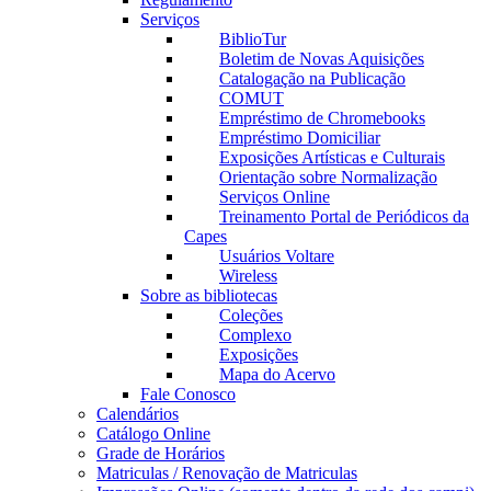
Serviços
BiblioTur
Boletim de Novas Aquisições
Catalogação na Publicação
COMUT
Empréstimo de Chromebooks
Empréstimo Domiciliar
Exposições Artísticas e Culturais
Orientação sobre Normalização
Serviços Online
Treinamento Portal de Periódicos da
Capes
Usuários Voltare
Wireless
Sobre as bibliotecas
Coleções
Complexo
Exposições
Mapa do Acervo
Fale Conosco
Calendários
Catálogo Online
Grade de Horários
Matriculas / Renovação de Matriculas