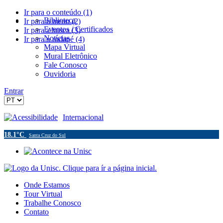
Ir para o conteúdo (1)
Biblioteca
Ir para o menu (2)
Eventos / Certificados
Ir para a busca (3)
Notícias
Ir para o rodapé (4)
Mapa Virtual
Mural Eletrônico
Fale Conosco
Ouvidoria
Entrar
Acessibilidade
Internacional
18.1°C
Santa Cruz do Sul
Onde Estamos
Tour Virtual
Trabalhe Conosco
Contato