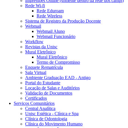
Impressões Online (somente dentro da rede dos campi)
Rede Wi-fi
Rede Eduroam
Rede Wireless
Sistema de Registro da Produção Docente
Webmail
Webmail Aluno
Webmail Funcionário
Workflow
Revistas da Unisc
Mural Eletrônico
Mural Eletrônico
Termo de Compromisso
Enquete Rematrícula
Sala Virtual
Ambiente Graduação EAD - Antigo
Portal do Estudante
Locação de Salas e Auditórios
Validação de Documentos
Certificados
Serviços Comunitários
Central Analítica
Unisc Estética - Clínica e Spa
Clínica de Odontologia
Clínica do Movimento Humano