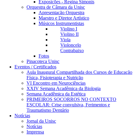
Exposições - Regina Simonis
Orquestra de Câmara da Unisc
Apresentação Orquestra
Maestro e Diretor Artístico
Músicos Instrumentistas
Violino I
Violino II
Viola
Violoncelo
Contrabaixo
Fotos
Pinacoteca Unisc
Eventos / Certificados
Aula Inaugural Compartilhada dos Cursos de Educação
Física, Fisioterapia e Nutrição
VI Encontro em Neurociências
XXIV Semana Acadêmica da Biologia
Semana Acadêmica da Estética
PRIMEIROS SOCORROS NO CONTEXTO
ESCOLAR: Crise convulsiva, Ferimentos e
Traumatismo Dentário
Notícias
Jornal da Unisc
Notícias
Imprensa