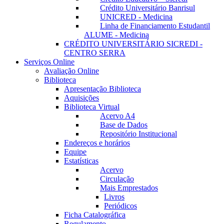
Crédito Universitário Banrisul
UNICRED - Medicina
Linha de Financiamento Estudantil
ALUME - Medicina
CRÉDITO UNIVERSITÁRIO SICREDI -
CENTRO SERRA
Serviços Online
Avaliação Online
Biblioteca
Apresentação Biblioteca
Aquisições
Biblioteca Virtual
Acervo A4
Base de Dados
Repositório Institucional
Endereços e horários
Equipe
Estatísticas
Acervo
Circulação
Mais Emprestados
Livros
Periódicos
Ficha Catalográfica
Regulamento