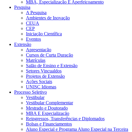
MBA, Especialização E Aperfeiçoamento
Pesquisa
A Pesquisa
Ambientes de Inovação
CEUA
CEP
Iniciação Científica
Eventos
Extensão
Apresentação
Cursos de Curta Duração
Matrículas
Salão de Ensino e Extensão
Setores Vincualdos
Projetos de Extensão
Ações Sociais
UNISC Idiomas
Processo Seletivo
Vestibular
Vestibular Complementar
Mestrado e Doutorado
MBA E Especialização
Reingressos, Transferências e Diplomados
Bolsas e Financiamentos
Aluno Especial e Programa Aluno Especial na Terceira