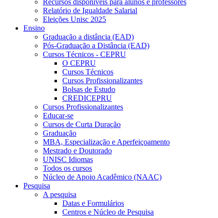
Recursos disponíveis para alunos e professores
Relatório de Igualdade Salarial
Eleições Unisc 2025
Ensino
Graduação a distância (EAD)
Pós-Graduação a Distância (EAD)
Cursos Técnicos - CEPRU
O CEPRU
Cursos Técnicos
Cursos Profissionalizantes
Bolsas de Estudo
CREDICEPRU
Cursos Profissionalizantes
Educar-se
Cursos de Curta Duração
Graduação
MBA, Especialização e Aperfeiçoamento
Mestrado e Doutorado
UNISC Idiomas
Todos os cursos
Núcleo de Apoio Acadêmico (NAAC)
Pesquisa
A pesquisa
Datas e Formulários
Centros e Núcleo de Pesquisa