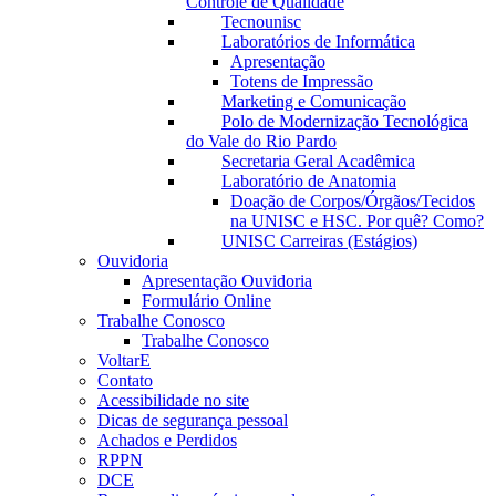
Controle de Qualidade
Tecnounisc
Laboratórios de Informática
Apresentação
Totens de Impressão
Marketing e Comunicação
Polo de Modernização Tecnológica
do Vale do Rio Pardo
Secretaria Geral Acadêmica
Laboratório de Anatomia
Doação de Corpos/Órgãos/Tecidos
na UNISC e HSC. Por quê? Como?
UNISC Carreiras (Estágios)
Ouvidoria
Apresentação Ouvidoria
Formulário Online
Trabalhe Conosco
Trabalhe Conosco
VoltarE
Contato
Acessibilidade no site
Dicas de segurança pessoal
Achados e Perdidos
RPPN
DCE