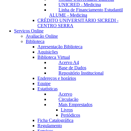
UNICRED - Medicina
Linha de Financiamento Estudantil
ALUME - Medicina
CRÉDITO UNIVERSITÁRIO SICREDI -
CENTRO SERRA
Serviços Online
Avaliação Online
Biblioteca
Apresentação Biblioteca
Aquisições
Biblioteca Virtual
Acervo A4
Base de Dados
Repositório Institucional
Endereços e horários
Equipe
Estatísticas
Acervo
Circulação
Mais Emprestados
Livros
Periódicos
Ficha Catalográfica
Regulamento
Serviços