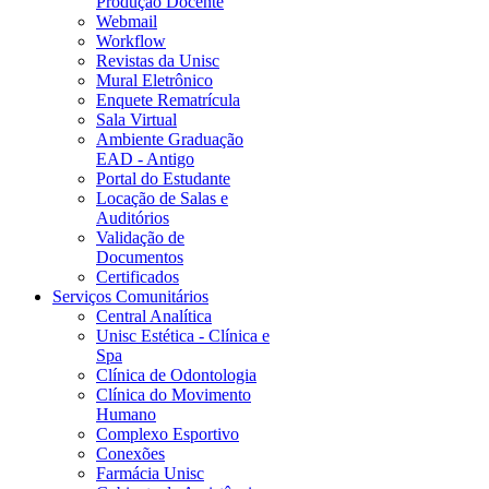
Produção Docente
Webmail
Workflow
Revistas da Unisc
Mural Eletrônico
Enquete Rematrícula
Sala Virtual
Ambiente Graduação
EAD - Antigo
Portal do Estudante
Locação de Salas e
Auditórios
Validação de
Documentos
Certificados
Serviços Comunitários
Central Analítica
Unisc Estética - Clínica e
Spa
Clínica de Odontologia
Clínica do Movimento
Humano
Complexo Esportivo
Conexões
Farmácia Unisc