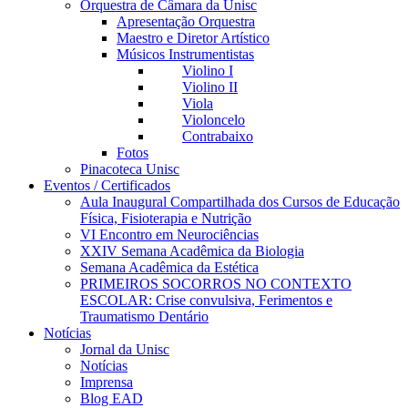
Orquestra de Câmara da Unisc
Apresentação Orquestra
Maestro e Diretor Artístico
Músicos Instrumentistas
Violino I
Violino II
Viola
Violoncelo
Contrabaixo
Fotos
Pinacoteca Unisc
Eventos / Certificados
Aula Inaugural Compartilhada dos Cursos de Educação
Física, Fisioterapia e Nutrição
VI Encontro em Neurociências
XXIV Semana Acadêmica da Biologia
Semana Acadêmica da Estética
PRIMEIROS SOCORROS NO CONTEXTO
ESCOLAR: Crise convulsiva, Ferimentos e
Traumatismo Dentário
Notícias
Jornal da Unisc
Notícias
Imprensa
Blog EAD