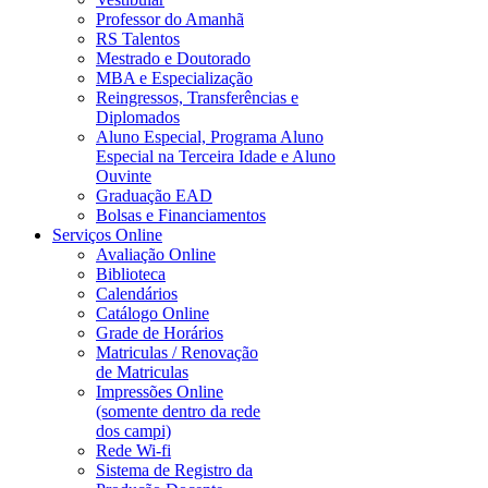
Professor do Amanhã
RS Talentos
Mestrado e Doutorado
MBA e Especialização
Reingressos, Transferências e
Diplomados
Aluno Especial, Programa Aluno
Especial na Terceira Idade e Aluno
Ouvinte
Graduação EAD
Bolsas e Financiamentos
Serviços Online
Avaliação Online
Biblioteca
Calendários
Catálogo Online
Grade de Horários
Matriculas / Renovação
de Matriculas
Impressões Online
(somente dentro da rede
dos campi)
Rede Wi-fi
Sistema de Registro da