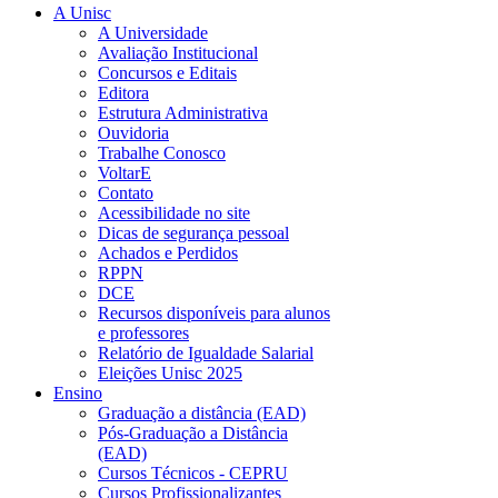
A Unisc
A Universidade
Avaliação Institucional
Concursos e Editais
Editora
Estrutura Administrativa
Ouvidoria
Trabalhe Conosco
VoltarE
Contato
Acessibilidade no site
Dicas de segurança pessoal
Achados e Perdidos
RPPN
DCE
Recursos disponíveis para alunos
e professores
Relatório de Igualdade Salarial
Eleições Unisc 2025
Ensino
Graduação a distância (EAD)
Pós-Graduação a Distância
(EAD)
Cursos Técnicos - CEPRU
Cursos Profissionalizantes