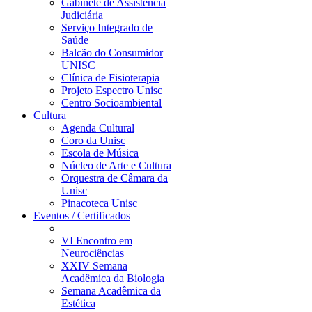
Gabinete de Assistência
Judiciária
Serviço Integrado de
Saúde
Balcão do Consumidor
UNISC
Clínica de Fisioterapia
Projeto Espectro Unisc
Centro Socioambiental
Cultura
Agenda Cultural
Coro da Unisc
Escola de Música
Núcleo de Arte e Cultura
Orquestra de Câmara da
Unisc
Pinacoteca Unisc
Eventos / Certificados
VI Encontro em
Neurociências
XXIV Semana
Acadêmica da Biologia
Semana Acadêmica da
Estética