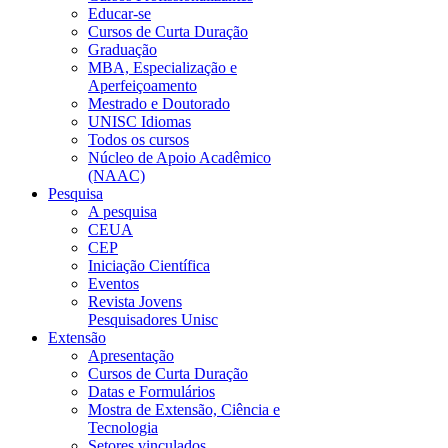
Educar-se
Cursos de Curta Duração
Graduação
MBA, Especialização e
Aperfeiçoamento
Mestrado e Doutorado
UNISC Idiomas
Todos os cursos
Núcleo de Apoio Acadêmico
(NAAC)
Pesquisa
A pesquisa
CEUA
CEP
Iniciação Científica
Eventos
Revista Jovens
Pesquisadores Unisc
Extensão
Apresentação
Cursos de Curta Duração
Datas e Formulários
Mostra de Extensão, Ciência e
Tecnologia
Setores vinculados