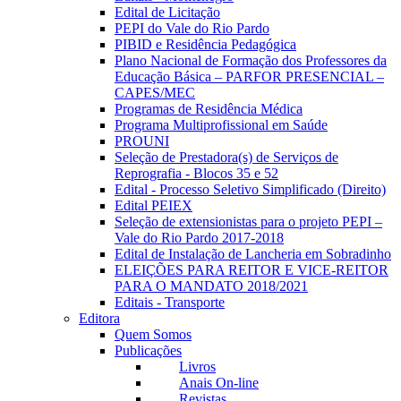
Edital de Licitação
PEPI do Vale do Rio Pardo
PIBID e Residência Pedagógica
Plano Nacional de Formação dos Professores da
Educação Básica – PARFOR PRESENCIAL –
CAPES/MEC
Programas de Residência Médica
Programa Multiprofissional em Saúde
PROUNI
Seleção de Prestadora(s) de Serviços de
Reprografia - Blocos 35 e 52
Edital - Processo Seletivo Simplificado (Direito)
Edital PEIEX
Seleção de extensionistas para o projeto PEPI –
Vale do Rio Pardo 2017-2018
Edital de Instalação de Lancheria em Sobradinho
ELEIÇÕES PARA REITOR E VICE-REITOR
PARA O MANDATO 2018/2021
Editais - Transporte
Editora
Quem Somos
Publicações
Livros
Anais On-line
Revistas