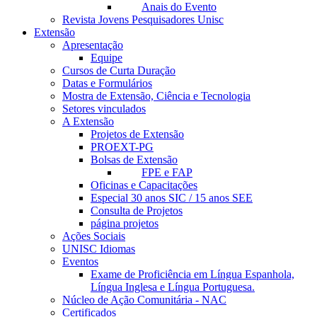
Anais do Evento
Revista Jovens Pesquisadores Unisc
Extensão
Apresentação
Equipe
Cursos de Curta Duração
Datas e Formulários
Mostra de Extensão, Ciência e Tecnologia
Setores vinculados
A Extensão
Projetos de Extensão
PROEXT-PG
Bolsas de Extensão
FPE e FAP
Oficinas e Capacitações
Especial 30 anos SIC / 15 anos SEE
Consulta de Projetos
página projetos
Ações Sociais
UNISC Idiomas
Eventos
Exame de Proficiência em Língua Espanhola,
Língua Inglesa e Língua Portuguesa.
Núcleo de Ação Comunitária - NAC
Certificados