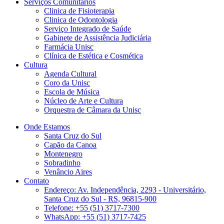
Serviços Comunitários
Clinica de Fisioterapia
Clinica de Odontologia
Serviço Integrado de Saúde
Gabinete de Assistência Judiciária
Farmácia Unisc
Clínica de Estética e Cosmética
Cultura
Agenda Cultural
Coro da Unisc
Escola de Música
Núcleo de Arte e Cultura
Orquestra de Câmara da Unisc
Onde Estamos
Santa Cruz do Sul
Capão da Canoa
Montenegro
Sobradinho
Venâncio Aires
Contato
Endereço: Av. Independência, 2293 - Universitário,
Santa Cruz do Sul - RS, 96815-900
Telefone: +55 (51) 3717-7300
WhatsApp: +55 (51) 3717-7425