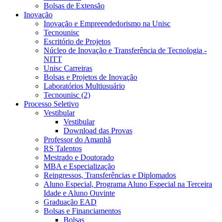
Bolsas de Extensão
Inovação
Inovação e Empreendedorismo na Unisc
Tecnounisc
Escritório de Projetos
Núcleo de Inovação e Transferência de Tecnologia -
NITT
Unisc Carreiras
Bolsas e Projetos de Inovação
Laboratórios Multiusuário
Tecnounisc (2)
Processo Seletivo
Vestibular
Vestibular
Download das Provas
Professor do Amanhã
RS Talentos
Mestrado e Doutorado
MBA e Especialização
Reingressos, Transferências e Diplomados
Aluno Especial, Programa Aluno Especial na Terceira
Idade e Aluno Ouvinte
Graduação EAD
Bolsas e Financiamentos
Bolsas