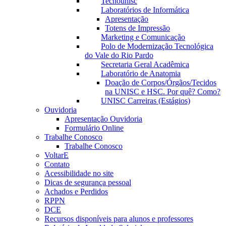
Tecnounisc
Laboratórios de Informática
Apresentação
Totens de Impressão
Marketing e Comunicação
Polo de Modernização Tecnológica
do Vale do Rio Pardo
Secretaria Geral Acadêmica
Laboratório de Anatomia
Doação de Corpos/Órgãos/Tecidos
na UNISC e HSC. Por quê? Como?
UNISC Carreiras (Estágios)
Ouvidoria
Apresentação Ouvidoria
Formulário Online
Trabalhe Conosco
Trabalhe Conosco
VoltarE
Contato
Acessibilidade no site
Dicas de segurança pessoal
Achados e Perdidos
RPPN
DCE
Recursos disponíveis para alunos e professores