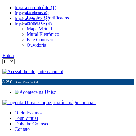
Ir para o conteúdo (1)
Biblioteca
Ir para o menu (2)
Eventos / Certificados
Ir para a busca (3)
Notícias
Ir para o rodapé (4)
Mapa Virtual
Mural Eletrônico
Fale Conosco
Ouvidoria
Entrar
Acessibilidade
Internacional
8.2°C
Santa Cruz do Sul
Onde Estamos
Tour Virtual
Trabalhe Conosco
Contato