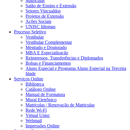
Matrículas
Salão de Ensino e Extensão
Setores Vincualdos
Projetos de Extensão
Ações Sociais
UNISC Idiomas
Processo Seletivo
Vestibular
Vestibular Complementar
Mestrado e Doutorado
MBA E Especialização
Reingressos, Transferências e Diplomados
Bolsas e Financiamentos
Aluno Especial e Programa Aluno Especial na Terceira
Idade
Serviços Online
Biblioteca
Catálogo Online
Manual de Formatura
Mural Eletrônico
Matriculas / Renovação de Matriculas
Rede Wi-Fi
Virtual Unisc
Webmail
Impressões Online