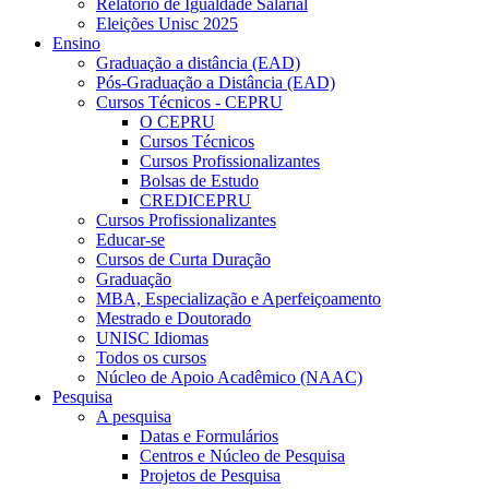
Relatório de Igualdade Salarial
Eleições Unisc 2025
Ensino
Graduação a distância (EAD)
Pós-Graduação a Distância (EAD)
Cursos Técnicos - CEPRU
O CEPRU
Cursos Técnicos
Cursos Profissionalizantes
Bolsas de Estudo
CREDICEPRU
Cursos Profissionalizantes
Educar-se
Cursos de Curta Duração
Graduação
MBA, Especialização e Aperfeiçoamento
Mestrado e Doutorado
UNISC Idiomas
Todos os cursos
Núcleo de Apoio Acadêmico (NAAC)
Pesquisa
A pesquisa
Datas e Formulários
Centros e Núcleo de Pesquisa
Projetos de Pesquisa