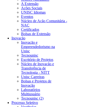
A Extensão
Ações Sociais
UNISC Idiomas
Eventos
Núcleo de Ação Comunitária -
NAC
Certificados
Bolsas de Extensão
Inovação
Inovação e
Empreendedorismo na
Unisc
Tecnounisc
Escritório de Projetos
Núcleo de Inovação e
Transferência de
Tecnologia - NITT
Unisc Carreiras
Bolsas e Projetos de
Inovação
Laboratórios
Multiusuário
Tecnounisc (2)
Processo Seletivo
Vestibular