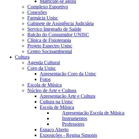
Matricule-se agora
Complexo Esportivo
Conexões
Farmácia Unisc
Gabinete de Assistência Judiciária
Serviço Integrado de Saúde
Balcão do Consumidor UNISC
Clínica de Fisioterapia
Projeto Espectro Unisc
Centro Socioambiental
Cultura
Agenda Cultural
Coro da Unisc
Apresentação Coro da Unisc
Fotos
Escola de Música
Núcleo de Arte e Cultura
Apresentação Arte e Cultura
Cultura na Unisc
Escola de Música
Apresentação Escola de Música
Instrumentos
Professores
Espaço Aberto
Exposições - Regina Simonis