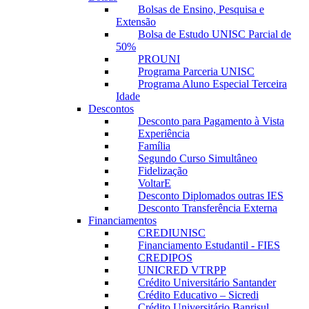
Bolsas de Ensino, Pesquisa e
Extensão
Bolsa de Estudo UNISC Parcial de
50%
PROUNI
Programa Parceria UNISC
Programa Aluno Especial Terceira
Idade
Descontos
Desconto para Pagamento à Vista
Experiência
Família
Segundo Curso Simultâneo
Fidelização
VoltarE
Desconto Diplomados outras IES
Desconto Transferência Externa
Financiamentos
CREDIUNISC
Financiamento Estudantil - FIES
CREDIPOS
UNICRED VTRPP
Crédito Universitário Santander
Crédito Educativo – Sicredi
Crédito Universitário Banrisul