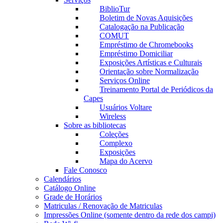
BiblioTur
Boletim de Novas Aquisições
Catalogação na Publicação
COMUT
Empréstimo de Chromebooks
Empréstimo Domiciliar
Exposições Artísticas e Culturais
Orientação sobre Normalização
Serviços Online
Treinamento Portal de Periódicos da
Capes
Usuários Voltare
Wireless
Sobre as bibliotecas
Coleções
Complexo
Exposições
Mapa do Acervo
Fale Conosco
Calendários
Catálogo Online
Grade de Horários
Matriculas / Renovação de Matriculas
Impressões Online (somente dentro da rede dos campi)