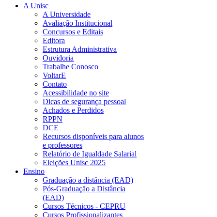
A Unisc
A Universidade
Avaliação Institucional
Concursos e Editais
Editora
Estrutura Administrativa
Ouvidoria
Trabalhe Conosco
VoltarE
Contato
Acessibilidade no site
Dicas de segurança pessoal
Achados e Perdidos
RPPN
DCE
Recursos disponíveis para alunos
e professores
Relatório de Igualdade Salarial
Eleições Unisc 2025
Ensino
Graduação a distância (EAD)
Pós-Graduação a Distância
(EAD)
Cursos Técnicos - CEPRU
Cursos Profissionalizantes