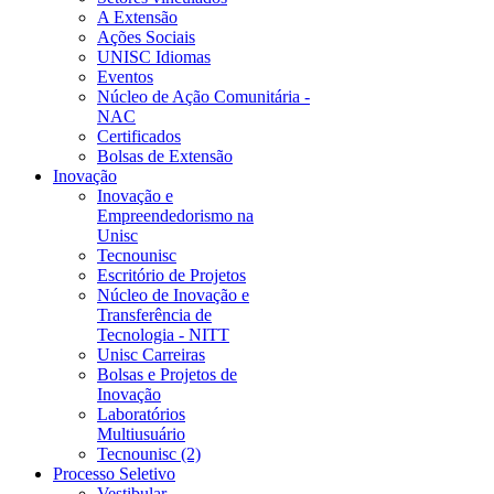
A Extensão
Ações Sociais
UNISC Idiomas
Eventos
Núcleo de Ação Comunitária -
NAC
Certificados
Bolsas de Extensão
Inovação
Inovação e
Empreendedorismo na
Unisc
Tecnounisc
Escritório de Projetos
Núcleo de Inovação e
Transferência de
Tecnologia - NITT
Unisc Carreiras
Bolsas e Projetos de
Inovação
Laboratórios
Multiusuário
Tecnounisc (2)
Processo Seletivo
Vestibular