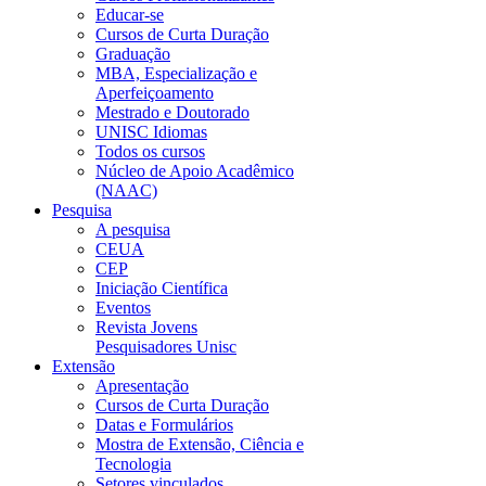
Educar-se
Cursos de Curta Duração
Graduação
MBA, Especialização e
Aperfeiçoamento
Mestrado e Doutorado
UNISC Idiomas
Todos os cursos
Núcleo de Apoio Acadêmico
(NAAC)
Pesquisa
A pesquisa
CEUA
CEP
Iniciação Científica
Eventos
Revista Jovens
Pesquisadores Unisc
Extensão
Apresentação
Cursos de Curta Duração
Datas e Formulários
Mostra de Extensão, Ciência e
Tecnologia
Setores vinculados