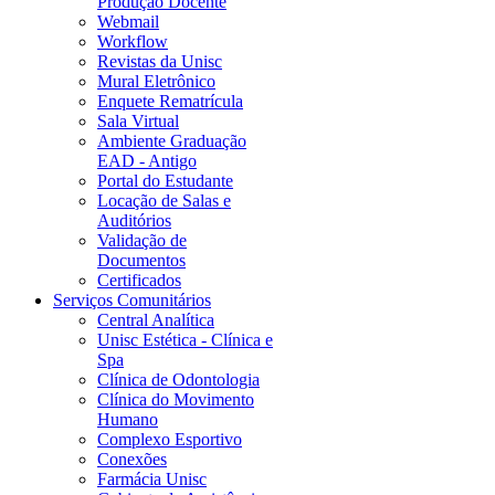
Produção Docente
Webmail
Workflow
Revistas da Unisc
Mural Eletrônico
Enquete Rematrícula
Sala Virtual
Ambiente Graduação
EAD - Antigo
Portal do Estudante
Locação de Salas e
Auditórios
Validação de
Documentos
Certificados
Serviços Comunitários
Central Analítica
Unisc Estética - Clínica e
Spa
Clínica de Odontologia
Clínica do Movimento
Humano
Complexo Esportivo
Conexões
Farmácia Unisc