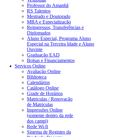
Professor do Amanhã
RS Talentos
Mestrado e Doutorado
MBA e Especialização
Reingressos, Transferências e
Diplomados
Aluno Especial, Programa Aluno
Especial na Terceira Idade e Aluno
Ouvinte
Graduação EAD
Bolsas e Financiamentos
Serviços Online
Avaliação Online
Biblioteca
Calendários
Catálogo Online
Grade de Horários
Matriculas / Renovação
de Matriculas
Impressões Online
(somente dentro da rede
dos campi)
Rede Wi-fi
Sistema de Registro da