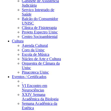
Gabinete de Assistência
Judiciária
Serviço Integrado de
Saúde
Balcão do Consumidor
UNISC
Clínica de Fisioterapia
Projeto Espectro Unisc
Centro Socioambiental
Cultura
Agenda Cultural
Coro da Unisc
Escola de Música
Núcleo de Arte e Cultura
Orquestra de Câmara da
Unisc
Pinacoteca Unisc
Eventos / Certificados
VI Encontro em
Neurociências
XXIV Semana
Acadêmica da Biologia
Semana Acadêmica da
Estética