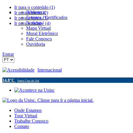
Ir para o conteúdo (1)
Biblioteca
Ir para o menu (2)
Eventos / Certificados
Ir para a busca (3)
Notícias
Ir para o rodapé (4)
Mapa Virtual
Mural Eletrônico
Fale Conosco
Ouvidoria
Entrar
Acessibilidade
Internacional
14.8°C
Santa Cruz do Sul
Onde Estamos
Tour Virtual
Trabalhe Conosco
Contato