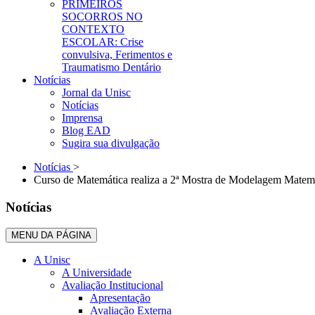
PRIMEIROS
SOCORROS NO
CONTEXTO
ESCOLAR: Crise
convulsiva, Ferimentos e
Traumatismo Dentário
Notícias
Jornal da Unisc
Notícias
Imprensa
Blog EAD
Sugira sua divulgação
Notícias
>
Curso de Matemática realiza a 2ª Mostra de Modelagem Matem
Notícias
MENU DA PÁGINA
A Unisc
A Universidade
Avaliação Institucional
Apresentação
Avaliação Externa