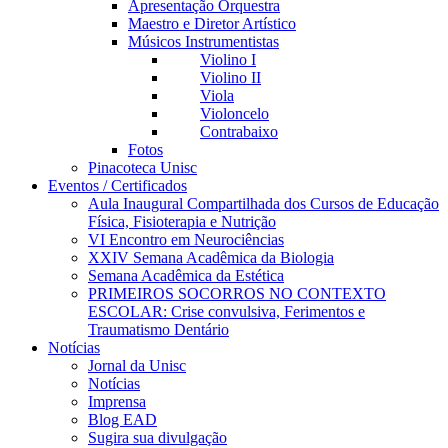
Apresentação Orquestra
Maestro e Diretor Artístico
Músicos Instrumentistas
Violino I
Violino II
Viola
Violoncelo
Contrabaixo
Fotos
Pinacoteca Unisc
Eventos / Certificados
Aula Inaugural Compartilhada dos Cursos de Educação
Física, Fisioterapia e Nutrição
VI Encontro em Neurociências
XXIV Semana Acadêmica da Biologia
Semana Acadêmica da Estética
PRIMEIROS SOCORROS NO CONTEXTO
ESCOLAR: Crise convulsiva, Ferimentos e
Traumatismo Dentário
Notícias
Jornal da Unisc
Notícias
Imprensa
Blog EAD
Sugira sua divulgação