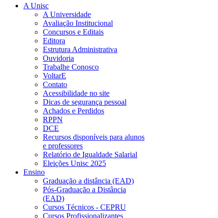
A Unisc
A Universidade
Avaliação Institucional
Concursos e Editais
Editora
Estrutura Administrativa
Ouvidoria
Trabalhe Conosco
VoltarE
Contato
Acessibilidade no site
Dicas de segurança pessoal
Achados e Perdidos
RPPN
DCE
Recursos disponíveis para alunos
e professores
Relatório de Igualdade Salarial
Eleições Unisc 2025
Ensino
Graduação a distância (EAD)
Pós-Graduação a Distância
(EAD)
Cursos Técnicos - CEPRU
Cursos Profissionalizantes