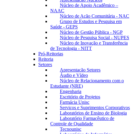
Núcleo de Apoio Acadêmico –
NAAC
Núcleo de Ação Comunitária - NAC
Grupo de Estudos e Pesquisa em
Saúde - GEPS
Núcleo de Gestão Pública - NGP
Núcleo de Pesquisa Social - NUPES
Núcleo de Inovação e Transferência
de Tecnologia - NITT
Pró-Reitorias
Reitoria
Setores
Apresentação Setores
Áudio e Vídeo
Núcleo de Relacionamento com o
Estudante (NRE)
Engenharia
Escritório de Projetos
Farmácia Unisc
Serviços e Suprimentos Corporativos
Laboratórios de Ensino de Biologia
Laboratório Farmacêutico de
Controle de Qualidade
Tecnounisc