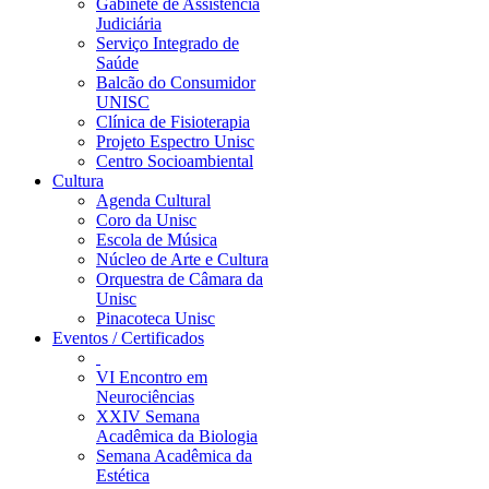
Gabinete de Assistência
Judiciária
Serviço Integrado de
Saúde
Balcão do Consumidor
UNISC
Clínica de Fisioterapia
Projeto Espectro Unisc
Centro Socioambiental
Cultura
Agenda Cultural
Coro da Unisc
Escola de Música
Núcleo de Arte e Cultura
Orquestra de Câmara da
Unisc
Pinacoteca Unisc
Eventos / Certificados
VI Encontro em
Neurociências
XXIV Semana
Acadêmica da Biologia
Semana Acadêmica da
Estética