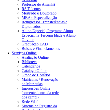
Professor do Amanhã
RS Talentos
Mestrado e Doutorado
MBA e Especialização
Reingressos, Transferências e
Diplomados
Aluno Especial, Programa Aluno
Especial na Terceira Idade e Aluno
Ouvinte
Graduação EAD
Bolsas e Financiamentos
Serviços Online
Avaliação Online
Biblioteca
Calendários
Catálogo Online
Grade de Horários
Matriculas / Renovação
de Matriculas
Impressões Online
(somente dentro da rede
dos campi)
Rede Wi-fi
Sistema de Registro da