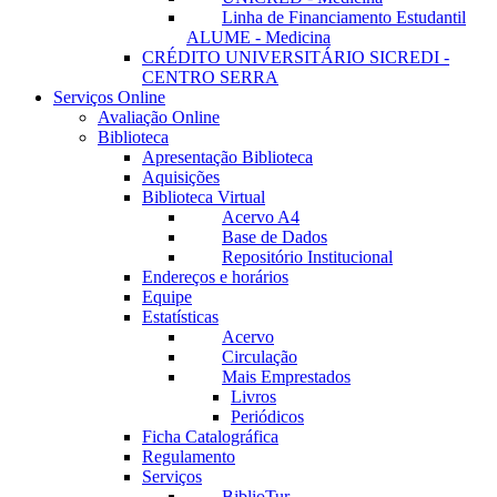
Linha de Financiamento Estudantil
ALUME - Medicina
CRÉDITO UNIVERSITÁRIO SICREDI -
CENTRO SERRA
Serviços Online
Avaliação Online
Biblioteca
Apresentação Biblioteca
Aquisições
Biblioteca Virtual
Acervo A4
Base de Dados
Repositório Institucional
Endereços e horários
Equipe
Estatísticas
Acervo
Circulação
Mais Emprestados
Livros
Periódicos
Ficha Catalográfica
Regulamento
Serviços
BiblioTur