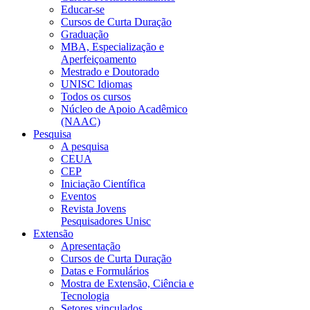
Educar-se
Cursos de Curta Duração
Graduação
MBA, Especialização e
Aperfeiçoamento
Mestrado e Doutorado
UNISC Idiomas
Todos os cursos
Núcleo de Apoio Acadêmico
(NAAC)
Pesquisa
A pesquisa
CEUA
CEP
Iniciação Científica
Eventos
Revista Jovens
Pesquisadores Unisc
Extensão
Apresentação
Cursos de Curta Duração
Datas e Formulários
Mostra de Extensão, Ciência e
Tecnologia
Setores vinculados