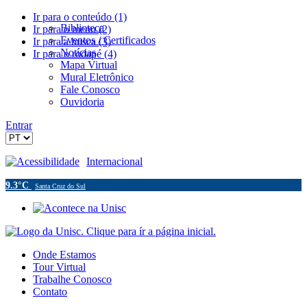
Ir para o conteúdo (1)
Biblioteca
Ir para o menu (2)
Eventos / Certificados
Ir para a busca (3)
Notícias
Ir para o rodapé (4)
Mapa Virtual
Mural Eletrônico
Fale Conosco
Ouvidoria
Entrar
Acessibilidade
Internacional
9.3°C
Santa Cruz do Sul
Onde Estamos
Tour Virtual
Trabalhe Conosco
Contato