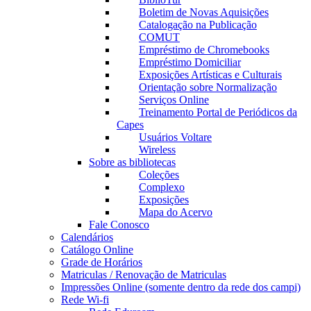
Boletim de Novas Aquisições
Catalogação na Publicação
COMUT
Empréstimo de Chromebooks
Empréstimo Domiciliar
Exposições Artísticas e Culturais
Orientação sobre Normalização
Serviços Online
Treinamento Portal de Periódicos da
Capes
Usuários Voltare
Wireless
Sobre as bibliotecas
Coleções
Complexo
Exposições
Mapa do Acervo
Fale Conosco
Calendários
Catálogo Online
Grade de Horários
Matriculas / Renovação de Matriculas
Impressões Online (somente dentro da rede dos campi)
Rede Wi-fi