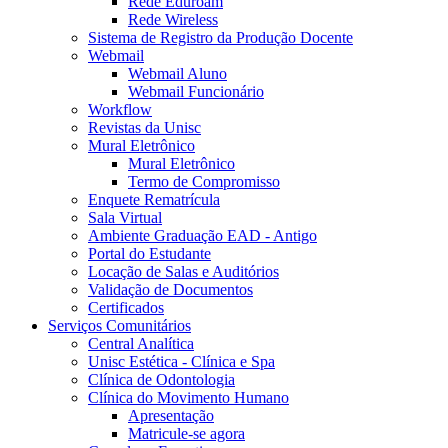
Rede Eduroam
Rede Wireless
Sistema de Registro da Produção Docente
Webmail
Webmail Aluno
Webmail Funcionário
Workflow
Revistas da Unisc
Mural Eletrônico
Mural Eletrônico
Termo de Compromisso
Enquete Rematrícula
Sala Virtual
Ambiente Graduação EAD - Antigo
Portal do Estudante
Locação de Salas e Auditórios
Validação de Documentos
Certificados
Serviços Comunitários
Central Analítica
Unisc Estética - Clínica e Spa
Clínica de Odontologia
Clínica do Movimento Humano
Apresentação
Matricule-se agora