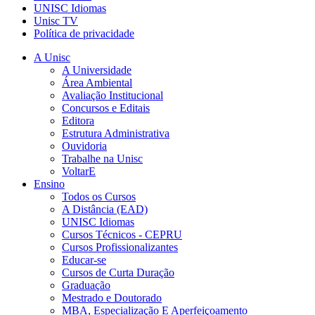
UNISC Idiomas
Unisc TV
Política de privacidade
A Unisc
A Universidade
Área Ambiental
Avaliação Institucional
Concursos e Editais
Editora
Estrutura Administrativa
Ouvidoria
Trabalhe na Unisc
VoltarE
Ensino
Todos os Cursos
A Distância (EAD)
UNISC Idiomas
Cursos Técnicos - CEPRU
Cursos Profissionalizantes
Educar-se
Cursos de Curta Duração
Graduação
Mestrado e Doutorado
MBA, Especialização E Aperfeiçoamento