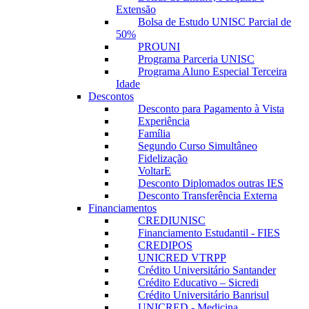
Extensão
Bolsa de Estudo UNISC Parcial de
50%
PROUNI
Programa Parceria UNISC
Programa Aluno Especial Terceira
Idade
Descontos
Desconto para Pagamento à Vista
Experiência
Família
Segundo Curso Simultâneo
Fidelização
VoltarE
Desconto Diplomados outras IES
Desconto Transferência Externa
Financiamentos
CREDIUNISC
Financiamento Estudantil - FIES
CREDIPOS
UNICRED VTRPP
Crédito Universitário Santander
Crédito Educativo – Sicredi
Crédito Universitário Banrisul
UNICRED - Medicina