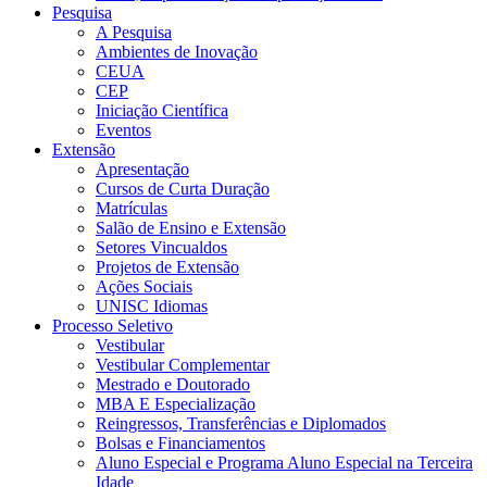
Pesquisa
A Pesquisa
Ambientes de Inovação
CEUA
CEP
Iniciação Científica
Eventos
Extensão
Apresentação
Cursos de Curta Duração
Matrículas
Salão de Ensino e Extensão
Setores Vincualdos
Projetos de Extensão
Ações Sociais
UNISC Idiomas
Processo Seletivo
Vestibular
Vestibular Complementar
Mestrado e Doutorado
MBA E Especialização
Reingressos, Transferências e Diplomados
Bolsas e Financiamentos
Aluno Especial e Programa Aluno Especial na Terceira
Idade