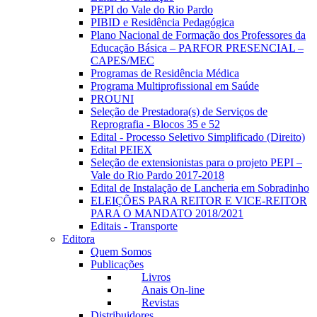
PEPI do Vale do Rio Pardo
PIBID e Residência Pedagógica
Plano Nacional de Formação dos Professores da
Educação Básica – PARFOR PRESENCIAL –
CAPES/MEC
Programas de Residência Médica
Programa Multiprofissional em Saúde
PROUNI
Seleção de Prestadora(s) de Serviços de
Reprografia - Blocos 35 e 52
Edital - Processo Seletivo Simplificado (Direito)
Edital PEIEX
Seleção de extensionistas para o projeto PEPI –
Vale do Rio Pardo 2017-2018
Edital de Instalação de Lancheria em Sobradinho
ELEIÇÕES PARA REITOR E VICE-REITOR
PARA O MANDATO 2018/2021
Editais - Transporte
Editora
Quem Somos
Publicações
Livros
Anais On-line
Revistas
Distribuidores