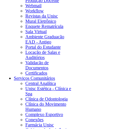
Produção Docente
Webmail
Workflow
Revistas da Unisc
Mural Eletrônico
Enquete Rematrícula
Sala Virtual
Ambiente Graduação
EAD - Antigo
Portal do Estudante
Locação de Salas e
Auditórios
Validação de
Documentos
Certificados
Serviços Comunitários
Central Analítica
Unisc Estética - Clínica e
Spa
Clínica de Odontologia
Clínica do Movimento
Humano
Complexo Esportivo
Conexões
Farmácia Unisc