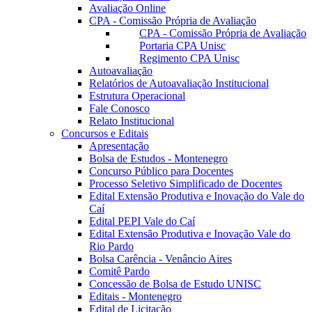
Avaliação Online
CPA - Comissão Própria de Avaliação
CPA - Comissão Própria de Avaliação
Portaria CPA Unisc
Regimento CPA Unisc
Autoavaliação
Relatórios de Autoavaliação Institucional
Estrutura Operacional
Fale Conosco
Relato Institucional
Concursos e Editais
Apresentação
Bolsa de Estudos - Montenegro
Concurso Público para Docentes
Processo Seletivo Simplificado de Docentes
Edital Extensão Produtiva e Inovação do Vale do
Caí
Edital PEPI Vale do Caí
Edital Extensão Produtiva e Inovação Vale do
Rio Pardo
Bolsa Carência - Venâncio Aires
Comitê Pardo
Concessão de Bolsa de Estudo UNISC
Editais - Montenegro
Edital de Licitação