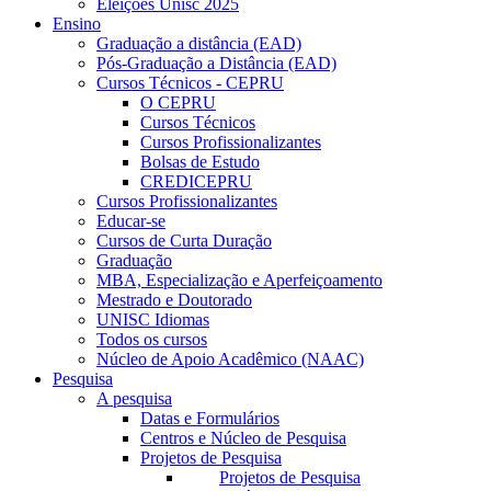
Eleições Unisc 2025
Ensino
Graduação a distância (EAD)
Pós-Graduação a Distância (EAD)
Cursos Técnicos - CEPRU
O CEPRU
Cursos Técnicos
Cursos Profissionalizantes
Bolsas de Estudo
CREDICEPRU
Cursos Profissionalizantes
Educar-se
Cursos de Curta Duração
Graduação
MBA, Especialização e Aperfeiçoamento
Mestrado e Doutorado
UNISC Idiomas
Todos os cursos
Núcleo de Apoio Acadêmico (NAAC)
Pesquisa
A pesquisa
Datas e Formulários
Centros e Núcleo de Pesquisa
Projetos de Pesquisa
Projetos de Pesquisa