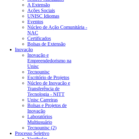
A Extensão
Ações Sociais
UNISC Idiomas
Eventos
Núcleo de Ação Comunitária -
NAC
Certificados
Bolsas de Extensão
Inovação
Inovação e
Empreendedorismo na
Unisc
Tecnounisc
Escritório de Projetos
Núcleo de Inovação e
Transferência de
Tecnologia - NITT
Unisc Carreiras
Bolsas e Projetos de
Inovação
Laboratórios
Multiusuário
Tecnounisc (2)
Processo Seletivo
Vestibular