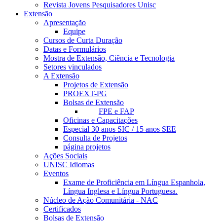
Revista Jovens Pesquisadores Unisc
Extensão
Apresentação
Equipe
Cursos de Curta Duração
Datas e Formulários
Mostra de Extensão, Ciência e Tecnologia
Setores vinculados
A Extensão
Projetos de Extensão
PROEXT-PG
Bolsas de Extensão
FPE e FAP
Oficinas e Capacitações
Especial 30 anos SIC / 15 anos SEE
Consulta de Projetos
página projetos
Ações Sociais
UNISC Idiomas
Eventos
Exame de Proficiência em Língua Espanhola,
Língua Inglesa e Língua Portuguesa.
Núcleo de Ação Comunitária - NAC
Certificados
Bolsas de Extensão