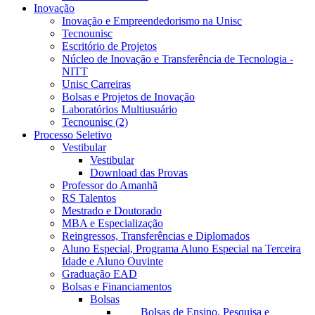
Inovação
Inovação e Empreendedorismo na Unisc
Tecnounisc
Escritório de Projetos
Núcleo de Inovação e Transferência de Tecnologia -
NITT
Unisc Carreiras
Bolsas e Projetos de Inovação
Laboratórios Multiusuário
Tecnounisc (2)
Processo Seletivo
Vestibular
Vestibular
Download das Provas
Professor do Amanhã
RS Talentos
Mestrado e Doutorado
MBA e Especialização
Reingressos, Transferências e Diplomados
Aluno Especial, Programa Aluno Especial na Terceira
Idade e Aluno Ouvinte
Graduação EAD
Bolsas e Financiamentos
Bolsas
Bolsas de Ensino, Pesquisa e