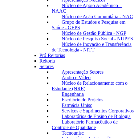
Núcleo de Apoio Acadêmico –
NAAC
Núcleo de Ação Comunitária - NAC
Grupo de Estudos e Pesquisa em
Saúde - GEPS
Núcleo de Gestão Pública - NGP
Núcleo de Pesquisa Social - NUPES
Núcleo de Inovação e Transferência
de Tecnologia - NITT
Pró-Reitorias
Reitoria
Setores
Apresentação Setores
Áudio e Vídeo
Núcleo de Relacionamento com o
Estudante (NRE)
Engenharia
Escritório de Projetos
Farmácia Unisc
Serviços e Suprimentos Corporativos
Laboratórios de Ensino de Biologia
Laboratório Farmacêutico de
Controle de Qualidade
Tecnounisc