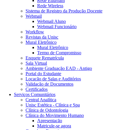
Rede Eduroam
Rede Wireless
Sistema de Registro da Produção Docente
Webmail
Webmail Aluno
Webmail Funcionário
Workflow
Revistas da Unisc
Mural Eletrônico
Mural Eletrônico
Termo de Compromisso
Enquete Rematrícula
Sala Virtual
Ambiente Graduação EAD - Antigo
Portal do Estudante
Locação de Salas e Auditórios
Validação de Documentos
Certificados
Serviços Comunitários
Central Analítica
Unisc Estética - Clínica e Spa
Clínica de Odontologia
Clínica do Movimento Humano
Apresentação
Matricule-se agora