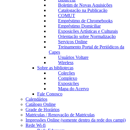
Boletim de Novas Aquisições
Catalogação na Publicação
COMUT
Empréstimo de Chromebooks
Empréstimo Domiciliar
Exposições Artísticas e Culturais
Orientação sobre Normalização
Serviços Online
Treinamento Portal de Periódicos da
Capes
Usuários Voltare
Wireless
Sobre as bibliotecas
Coleções
Complexo
Exposições
Mapa do Acervo
Fale Conosco
Calendários
Catálogo Online
Grade de Horários
Matriculas / Renovação de Matriculas
Impressões Online (somente dentro da rede dos campi)
Rede Wi-fi