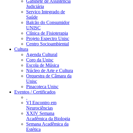
Gabinete de Assistência
Judiciária
Serviço Integrado de
Saúde
Balcão do Consumidor
UNISC
Clínica de Fisioterapia
Projeto Espectro Unisc
Centro Socioambiental
Cultura
Agenda Cultural
Coro da Unisc
Escola de Música
Núcleo de Arte e Cultura
Orquestra de Câmara da
Unisc
Pinacoteca Unisc
Eventos / Certificados
VI Encontro em
Neurociências
XXIV Semana
Acadêmica da Biologia
Semana Acadêmica da
Estética