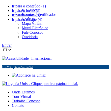
Ir para o conteúdo (1)
Biblioteca
Ir para o menu (2)
Eventos / Certificados
Ir para a busca (3)
Notícias
Ir para o rodapé (4)
Mapa Virtual
Mural Eletrônico
Fale Conosco
Ouvidoria
Entrar
Acessibilidade
Internacional
15.2°C
Santa Cruz do Sul
Onde Estamos
Tour Virtual
Trabalhe Conosco
Contato