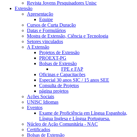
Revista Jovens Pesquisadores Unisc
Extensão
Apresentação
Equipe
Cursos de Curta Duração
Datas e Formulários
Mostra de Extensão, Ciência e Tecnologia
Setores vinculados
A Extensão
Projetos de Extensão
PROEXT-PG
Bolsas de Extensão
FPE e FAP
Oficinas e Capacitações
Especial 30 anos SIC / 15 anos SEE
Consulta de Projetos
página projetos
Ações Sociais
UNISC Idiomas
Eventos
Exame de Proficiência em Língua Espanhola,
Língua Inglesa e Língua Portuguesa.
Núcleo de Ação Comunitária - NAC
Certificados
Bolsas de Extensão