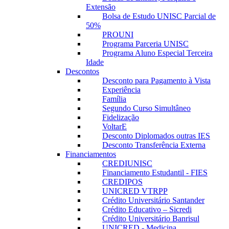
Extensão
Bolsa de Estudo UNISC Parcial de
50%
PROUNI
Programa Parceria UNISC
Programa Aluno Especial Terceira
Idade
Descontos
Desconto para Pagamento à Vista
Experiência
Família
Segundo Curso Simultâneo
Fidelização
VoltarE
Desconto Diplomados outras IES
Desconto Transferência Externa
Financiamentos
CREDIUNISC
Financiamento Estudantil - FIES
CREDIPOS
UNICRED VTRPP
Crédito Universitário Santander
Crédito Educativo – Sicredi
Crédito Universitário Banrisul
UNICRED - Medicina