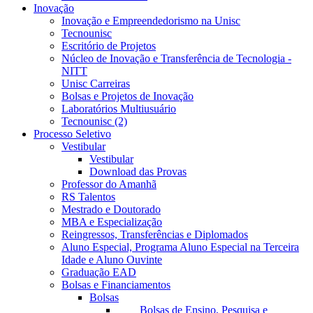
Inovação
Inovação e Empreendedorismo na Unisc
Tecnounisc
Escritório de Projetos
Núcleo de Inovação e Transferência de Tecnologia -
NITT
Unisc Carreiras
Bolsas e Projetos de Inovação
Laboratórios Multiusuário
Tecnounisc (2)
Processo Seletivo
Vestibular
Vestibular
Download das Provas
Professor do Amanhã
RS Talentos
Mestrado e Doutorado
MBA e Especialização
Reingressos, Transferências e Diplomados
Aluno Especial, Programa Aluno Especial na Terceira
Idade e Aluno Ouvinte
Graduação EAD
Bolsas e Financiamentos
Bolsas
Bolsas de Ensino, Pesquisa e