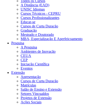
Todos os Cursos
A Distância (EAD)
UNISC Idiomas
Cursos Técnicos - CEPRU
Cursos Profissionalizantes
Educar-se
Cursos de Curta Duração
Graduação
Mestrado e Doutorado
MBA, Especialização E Aperfeiçoamento
Pesquisa
A Pesquisa
Ambientes de Inovação
CEUA
CEP
Iniciação Científica
Eventos
Extensão
Apresentação
Cursos de Curta Duração
Matrículas
Salão de Ensino e Extensão
Setores Vincualdos
Projetos de Extensão
Ações Sociais