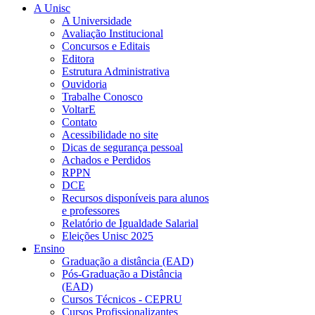
A Unisc
A Universidade
Avaliação Institucional
Concursos e Editais
Editora
Estrutura Administrativa
Ouvidoria
Trabalhe Conosco
VoltarE
Contato
Acessibilidade no site
Dicas de segurança pessoal
Achados e Perdidos
RPPN
DCE
Recursos disponíveis para alunos
e professores
Relatório de Igualdade Salarial
Eleições Unisc 2025
Ensino
Graduação a distância (EAD)
Pós-Graduação a Distância
(EAD)
Cursos Técnicos - CEPRU
Cursos Profissionalizantes