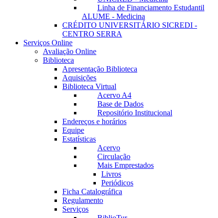
Linha de Financiamento Estudantil
ALUME - Medicina
CRÉDITO UNIVERSITÁRIO SICREDI -
CENTRO SERRA
Serviços Online
Avaliação Online
Biblioteca
Apresentação Biblioteca
Aquisições
Biblioteca Virtual
Acervo A4
Base de Dados
Repositório Institucional
Endereços e horários
Equipe
Estatísticas
Acervo
Circulação
Mais Emprestados
Livros
Periódicos
Ficha Catalográfica
Regulamento
Serviços
BiblioTur