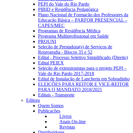
PEPI do Vale do Rio Pardo
PIBID e Residência Pedagógica
Plano Nacional de Formação dos Professores da
Educação Básica – PARFOR PRESENCIAL –
CAPES/MEC
Programas de Residência Médica
Programa Multiprofissional em Saúde
PROUNI
Seleção de Prestadora(s) de Serviços de
Reprografia - Blocos 35 e 52
Edital - Processo Seletivo Simplificado (Direito)
Edital PEIEX
Seleção de extensionistas para o projeto PEPI –
Vale do Rio Pardo 2017-2018
Edital de Instalação de Lancheria em Sobradinho
ELEIÇÕES PARA REITOR E VICE-REITOR
PARA O MANDATO 2018/2021
Editais - Transporte
Editora
Quem Somos
Publicações
Livros
Anais On-line
Revistas
Distribuidores