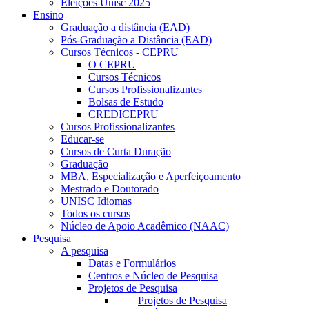
Eleições Unisc 2025
Ensino
Graduação a distância (EAD)
Pós-Graduação a Distância (EAD)
Cursos Técnicos - CEPRU
O CEPRU
Cursos Técnicos
Cursos Profissionalizantes
Bolsas de Estudo
CREDICEPRU
Cursos Profissionalizantes
Educar-se
Cursos de Curta Duração
Graduação
MBA, Especialização e Aperfeiçoamento
Mestrado e Doutorado
UNISC Idiomas
Todos os cursos
Núcleo de Apoio Acadêmico (NAAC)
Pesquisa
A pesquisa
Datas e Formulários
Centros e Núcleo de Pesquisa
Projetos de Pesquisa
Projetos de Pesquisa