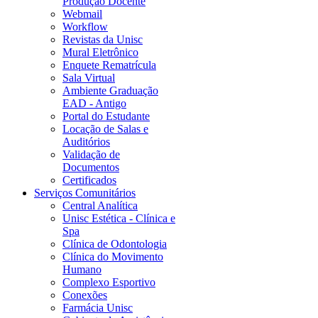
Produção Docente
Webmail
Workflow
Revistas da Unisc
Mural Eletrônico
Enquete Rematrícula
Sala Virtual
Ambiente Graduação
EAD - Antigo
Portal do Estudante
Locação de Salas e
Auditórios
Validação de
Documentos
Certificados
Serviços Comunitários
Central Analítica
Unisc Estética - Clínica e
Spa
Clínica de Odontologia
Clínica do Movimento
Humano
Complexo Esportivo
Conexões
Farmácia Unisc