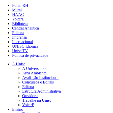
Portal RH
Mural
NAAC
VoltarE
Biblioteca
Central Analítica
Editora
Imprensa
Internacional
UNISC Idiomas
Unisc TV
Política de privacidade
A Unisc
A Universidade
Área Ambiental
Avaliação Institucional
Concursos e Editais
Editora
Estrutura Administrativa
Ouvidoria
Trabalhe na Unisc
VoltarE
Ensino