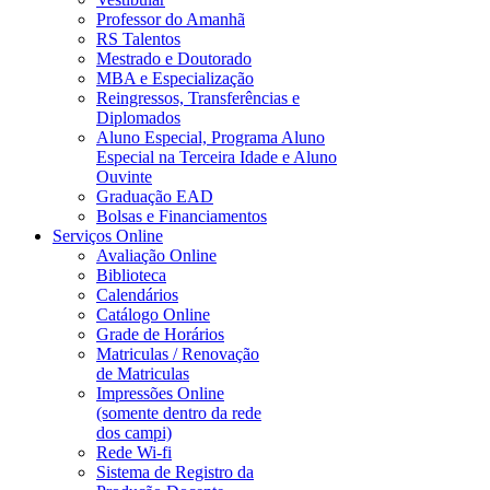
Professor do Amanhã
RS Talentos
Mestrado e Doutorado
MBA e Especialização
Reingressos, Transferências e
Diplomados
Aluno Especial, Programa Aluno
Especial na Terceira Idade e Aluno
Ouvinte
Graduação EAD
Bolsas e Financiamentos
Serviços Online
Avaliação Online
Biblioteca
Calendários
Catálogo Online
Grade de Horários
Matriculas / Renovação
de Matriculas
Impressões Online
(somente dentro da rede
dos campi)
Rede Wi-fi
Sistema de Registro da