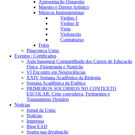
Apresentação Orquestra
Maestro e Diretor Artístico
Músicos Instrumentistas
Violino I
Violino II
Viola
Violoncelo
Contrabaixo
Fotos
Pinacoteca Unisc
Eventos / Certificados
Aula Inaugural Compartilhada dos Cursos de Educação
Física, Fisioterapia e Nutrição
VI Encontro em Neurociências
XXIV Semana Acadêmica da Biologia
Semana Acadêmica da Estética
PRIMEIROS SOCORROS NO CONTEXTO
ESCOLAR: Crise convulsiva, Ferimentos e
Traumatismo Dentário
Notícias
Jornal da Unisc
Notícias
Imprensa
Blog EAD
Sugira sua divulgação