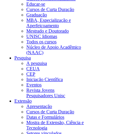
Educar-se
Cursos de Curta Duração
Graduação
MBA, Especialização e
Aperfeiçoamento
Mestrado e Doutorado
UNISC Idiomas
Todos os cursos
Núcleo de Apoio Acadêmico
(NAAC)
Pesquisa
A pesquisa
CEUA
CEP
Iniciação Científica
Eventos
Revista Jovens
Pesquisadores Unisc
Extensão
Apresentação
Cursos de Curta Duração
Datas e Formulários
Mostra de Extensão, Ciência e
Tecnologia
Setores vinculados