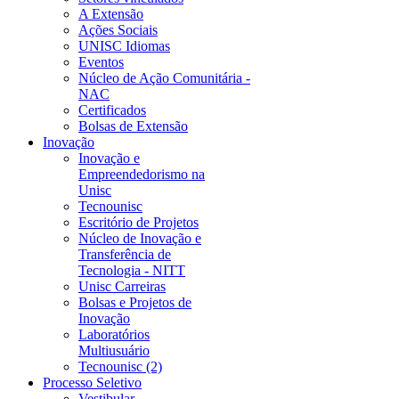
A Extensão
Ações Sociais
UNISC Idiomas
Eventos
Núcleo de Ação Comunitária -
NAC
Certificados
Bolsas de Extensão
Inovação
Inovação e
Empreendedorismo na
Unisc
Tecnounisc
Escritório de Projetos
Núcleo de Inovação e
Transferência de
Tecnologia - NITT
Unisc Carreiras
Bolsas e Projetos de
Inovação
Laboratórios
Multiusuário
Tecnounisc (2)
Processo Seletivo
Vestibular