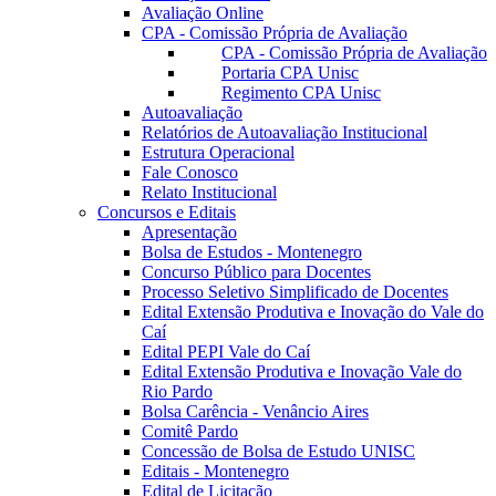
Avaliação Online
CPA - Comissão Própria de Avaliação
CPA - Comissão Própria de Avaliação
Portaria CPA Unisc
Regimento CPA Unisc
Autoavaliação
Relatórios de Autoavaliação Institucional
Estrutura Operacional
Fale Conosco
Relato Institucional
Concursos e Editais
Apresentação
Bolsa de Estudos - Montenegro
Concurso Público para Docentes
Processo Seletivo Simplificado de Docentes
Edital Extensão Produtiva e Inovação do Vale do
Caí
Edital PEPI Vale do Caí
Edital Extensão Produtiva e Inovação Vale do
Rio Pardo
Bolsa Carência - Venâncio Aires
Comitê Pardo
Concessão de Bolsa de Estudo UNISC
Editais - Montenegro
Edital de Licitação