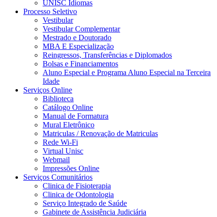
UNISC Idiomas
Processo Seletivo
Vestibular
Vestibular Complementar
Mestrado e Doutorado
MBA E Especialização
Reingressos, Transferências e Diplomados
Bolsas e Financiamentos
Aluno Especial e Programa Aluno Especial na Terceira
Idade
Serviços Online
Biblioteca
Catálogo Online
Manual de Formatura
Mural Eletrônico
Matriculas / Renovação de Matriculas
Rede Wi-Fi
Virtual Unisc
Webmail
Impressões Online
Serviços Comunitários
Clinica de Fisioterapia
Clinica de Odontologia
Serviço Integrado de Saúde
Gabinete de Assistência Judiciária