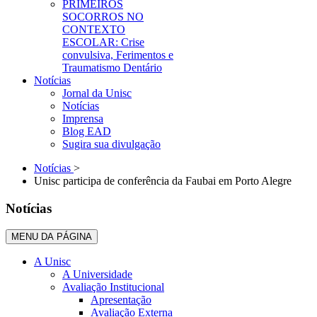
PRIMEIROS
SOCORROS NO
CONTEXTO
ESCOLAR: Crise
convulsiva, Ferimentos e
Traumatismo Dentário
Notícias
Jornal da Unisc
Notícias
Imprensa
Blog EAD
Sugira sua divulgação
Notícias
>
Unisc participa de conferência da Faubai em Porto Alegre
Notícias
MENU DA PÁGINA
A Unisc
A Universidade
Avaliação Institucional
Apresentação
Avaliação Externa