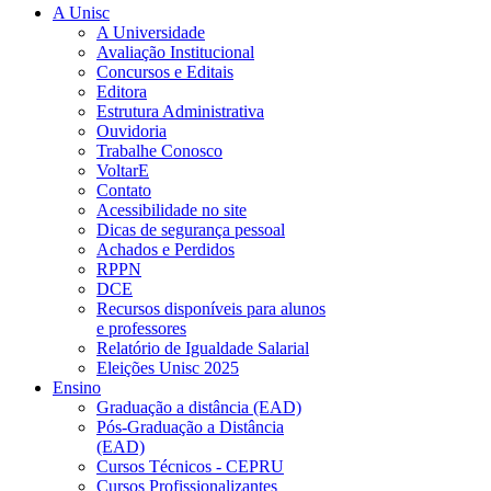
A Unisc
A Universidade
Avaliação Institucional
Concursos e Editais
Editora
Estrutura Administrativa
Ouvidoria
Trabalhe Conosco
VoltarE
Contato
Acessibilidade no site
Dicas de segurança pessoal
Achados e Perdidos
RPPN
DCE
Recursos disponíveis para alunos
e professores
Relatório de Igualdade Salarial
Eleições Unisc 2025
Ensino
Graduação a distância (EAD)
Pós-Graduação a Distância
(EAD)
Cursos Técnicos - CEPRU
Cursos Profissionalizantes