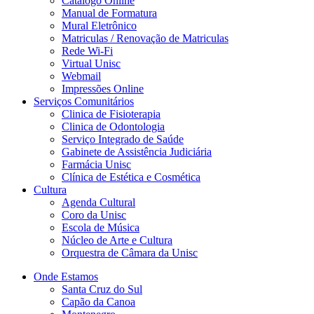
Catálogo Online
Manual de Formatura
Mural Eletrônico
Matriculas / Renovação de Matriculas
Rede Wi-Fi
Virtual Unisc
Webmail
Impressões Online
Serviços Comunitários
Clinica de Fisioterapia
Clinica de Odontologia
Serviço Integrado de Saúde
Gabinete de Assistência Judiciária
Farmácia Unisc
Clínica de Estética e Cosmética
Cultura
Agenda Cultural
Coro da Unisc
Escola de Música
Núcleo de Arte e Cultura
Orquestra de Câmara da Unisc
Onde Estamos
Santa Cruz do Sul
Capão da Canoa