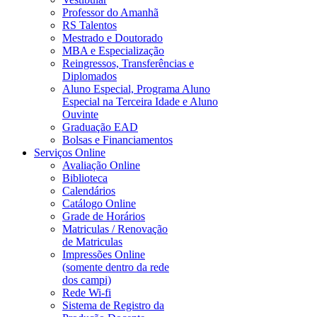
Professor do Amanhã
RS Talentos
Mestrado e Doutorado
MBA e Especialização
Reingressos, Transferências e
Diplomados
Aluno Especial, Programa Aluno
Especial na Terceira Idade e Aluno
Ouvinte
Graduação EAD
Bolsas e Financiamentos
Serviços Online
Avaliação Online
Biblioteca
Calendários
Catálogo Online
Grade de Horários
Matriculas / Renovação
de Matriculas
Impressões Online
(somente dentro da rede
dos campi)
Rede Wi-fi
Sistema de Registro da