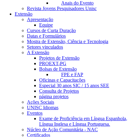
Anais do Evento
Revista Jovens Pesquisadores Unisc
Extensão
Apresentação
Equipe
Cursos de Curta Duração
Datas e Formulários
Mostra de Extensão, Ciência e Tecnologia
Setores vinculados
A Extensão
Projetos de Extensão
PROEXT-PG
Bolsas de Extensão
FPE e FAP
Oficinas e Capacitações
Especial 30 anos SIC / 15 anos SEE
Consulta de Projetos
página projetos
Ações Sociais
UNISC Idiomas
Eventos
Exame de Proficiência em Língua Espanhola,
Língua Inglesa e Língua Portuguesa.
Núcleo de Ação Comunitária - NAC
Certificados