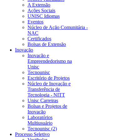
A Extensão
Ações Sociais
UNISC Idiomas
Eventos
Núcleo de Ação Comunitária -
NAC
Certificados
Bolsas de Extensão
Inovação
Inovação e
Empreendedorismo na
Unisc
Tecnounisc
Escritório de Projetos
Núcleo de Inovação e
Transferência de
Tecnologia - NITT
Unisc Carreiras
Bolsas e Projetos de
Inovação
Laboratórios
Multiusuário
Tecnounisc (2)
Processo Seletivo
Vestibular