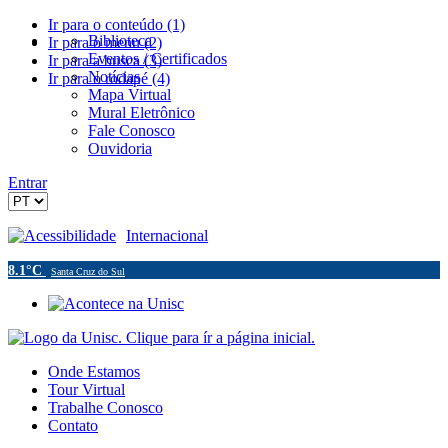
Ir para o conteúdo (1)
Biblioteca
Ir para o menu (2)
Eventos / Certificados
Ir para a busca (3)
Notícias
Ir para o rodapé (4)
Mapa Virtual
Mural Eletrônico
Fale Conosco
Ouvidoria
Entrar
Acessibilidade
Internacional
8.1°C
Santa Cruz do Sul
Onde Estamos
Tour Virtual
Trabalhe Conosco
Contato