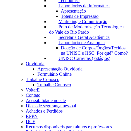
Tecnounisc
Laboratórios de Informática
Apresentação
Totens de Impressão
Marketing e Comunicação
Polo de Modernização Tecnológica
do Vale do Rio Pardo
Secretaria Geral Acadêmica
Laboratório de Anatomia
Doação de Corpos/Órgãos/Tecidos
na UNISC e HSC. Por quê? Como?
UNISC Carreiras (Estágios)
Ouvidoria
Apresentação Ouvidoria
Formulário Online
Trabalhe Conosco
Trabalhe Conosco
VoltarE
Contato
Acessibilidade no site
Dicas de segurança pessoal
Achados e Perdidos
RPPN
DCE
Recursos disponíveis para alunos e professores