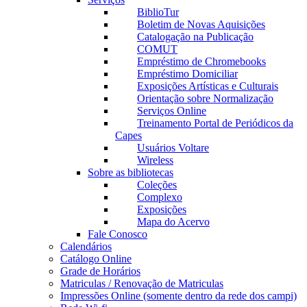
BiblioTur
Boletim de Novas Aquisições
Catalogação na Publicação
COMUT
Empréstimo de Chromebooks
Empréstimo Domiciliar
Exposições Artísticas e Culturais
Orientação sobre Normalização
Serviços Online
Treinamento Portal de Periódicos da
Capes
Usuários Voltare
Wireless
Sobre as bibliotecas
Coleções
Complexo
Exposições
Mapa do Acervo
Fale Conosco
Calendários
Catálogo Online
Grade de Horários
Matriculas / Renovação de Matriculas
Impressões Online (somente dentro da rede dos campi)