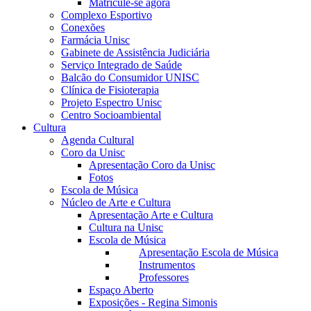
Matricule-se agora
Complexo Esportivo
Conexões
Farmácia Unisc
Gabinete de Assistência Judiciária
Serviço Integrado de Saúde
Balcão do Consumidor UNISC
Clínica de Fisioterapia
Projeto Espectro Unisc
Centro Socioambiental
Cultura
Agenda Cultural
Coro da Unisc
Apresentação Coro da Unisc
Fotos
Escola de Música
Núcleo de Arte e Cultura
Apresentação Arte e Cultura
Cultura na Unisc
Escola de Música
Apresentação Escola de Música
Instrumentos
Professores
Espaço Aberto
Exposições - Regina Simonis