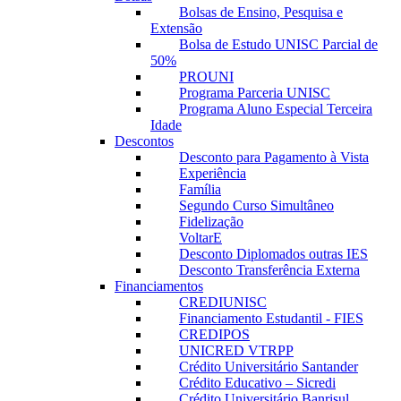
Bolsas de Ensino, Pesquisa e
Extensão
Bolsa de Estudo UNISC Parcial de
50%
PROUNI
Programa Parceria UNISC
Programa Aluno Especial Terceira
Idade
Descontos
Desconto para Pagamento à Vista
Experiência
Família
Segundo Curso Simultâneo
Fidelização
VoltarE
Desconto Diplomados outras IES
Desconto Transferência Externa
Financiamentos
CREDIUNISC
Financiamento Estudantil - FIES
CREDIPOS
UNICRED VTRPP
Crédito Universitário Santander
Crédito Educativo – Sicredi
Crédito Universitário Banrisul