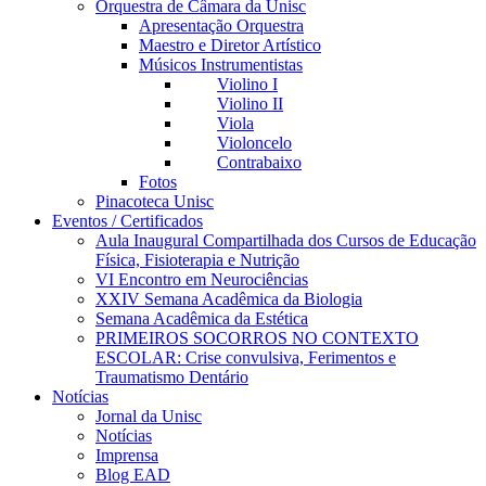
Orquestra de Câmara da Unisc
Apresentação Orquestra
Maestro e Diretor Artístico
Músicos Instrumentistas
Violino I
Violino II
Viola
Violoncelo
Contrabaixo
Fotos
Pinacoteca Unisc
Eventos / Certificados
Aula Inaugural Compartilhada dos Cursos de Educação
Física, Fisioterapia e Nutrição
VI Encontro em Neurociências
XXIV Semana Acadêmica da Biologia
Semana Acadêmica da Estética
PRIMEIROS SOCORROS NO CONTEXTO
ESCOLAR: Crise convulsiva, Ferimentos e
Traumatismo Dentário
Notícias
Jornal da Unisc
Notícias
Imprensa
Blog EAD