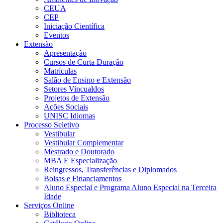
CEUA
CEP
Iniciação Científica
Eventos
Extensão
Apresentação
Cursos de Curta Duração
Matrículas
Salão de Ensino e Extensão
Setores Vincualdos
Projetos de Extensão
Ações Sociais
UNISC Idiomas
Processo Seletivo
Vestibular
Vestibular Complementar
Mestrado e Doutorado
MBA E Especialização
Reingressos, Transferências e Diplomados
Bolsas e Financiamentos
Aluno Especial e Programa Aluno Especial na Terceira
Idade
Serviços Online
Biblioteca