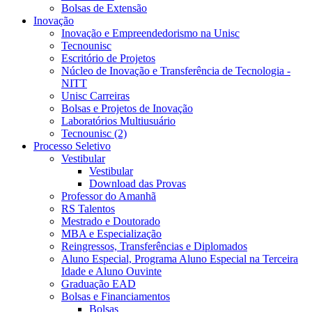
Bolsas de Extensão
Inovação
Inovação e Empreendedorismo na Unisc
Tecnounisc
Escritório de Projetos
Núcleo de Inovação e Transferência de Tecnologia -
NITT
Unisc Carreiras
Bolsas e Projetos de Inovação
Laboratórios Multiusuário
Tecnounisc (2)
Processo Seletivo
Vestibular
Vestibular
Download das Provas
Professor do Amanhã
RS Talentos
Mestrado e Doutorado
MBA e Especialização
Reingressos, Transferências e Diplomados
Aluno Especial, Programa Aluno Especial na Terceira
Idade e Aluno Ouvinte
Graduação EAD
Bolsas e Financiamentos
Bolsas