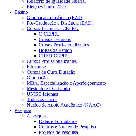
Relatório de Igualdade Salarial
Eleições Unisc 2025
Ensino
Graduação a distância (EAD)
Pós-Graduação a Distância (EAD)
Cursos Técnicos - CEPRU
O CEPRU
Cursos Técnicos
Cursos Profissionalizantes
Bolsas de Estudo
CREDICEPRU
Cursos Profissionalizantes
Educar-se
Cursos de Curta Duração
Graduação
MBA, Especialização e Aperfeiçoamento
Mestrado e Doutorado
UNISC Idiomas
Todos os cursos
Núcleo de Apoio Acadêmico (NAAC)
Pesquisa
A pesquisa
Datas e Formulários
Centros e Núcleo de Pesquisa
Projetos de Pesquisa