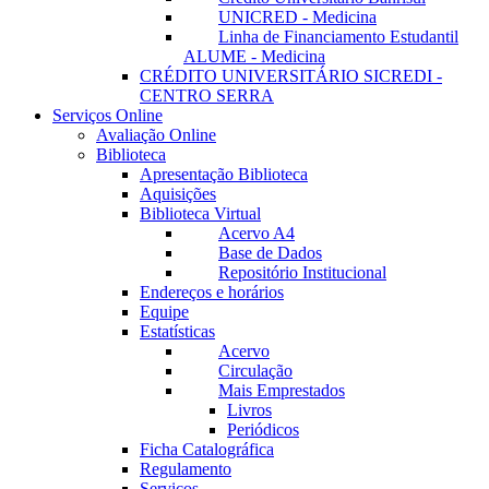
UNICRED - Medicina
Linha de Financiamento Estudantil
ALUME - Medicina
CRÉDITO UNIVERSITÁRIO SICREDI -
CENTRO SERRA
Serviços Online
Avaliação Online
Biblioteca
Apresentação Biblioteca
Aquisições
Biblioteca Virtual
Acervo A4
Base de Dados
Repositório Institucional
Endereços e horários
Equipe
Estatísticas
Acervo
Circulação
Mais Emprestados
Livros
Periódicos
Ficha Catalográfica
Regulamento
Serviços