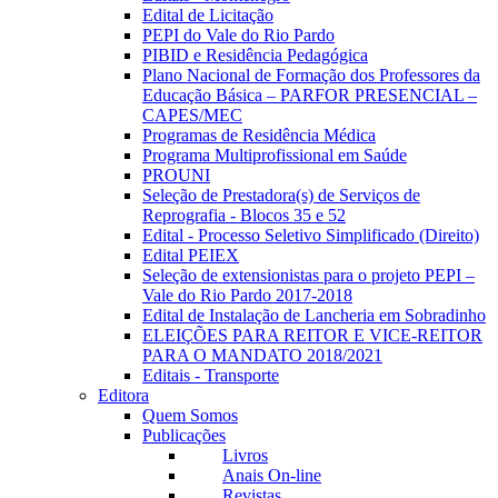
Edital de Licitação
PEPI do Vale do Rio Pardo
PIBID e Residência Pedagógica
Plano Nacional de Formação dos Professores da
Educação Básica – PARFOR PRESENCIAL –
CAPES/MEC
Programas de Residência Médica
Programa Multiprofissional em Saúde
PROUNI
Seleção de Prestadora(s) de Serviços de
Reprografia - Blocos 35 e 52
Edital - Processo Seletivo Simplificado (Direito)
Edital PEIEX
Seleção de extensionistas para o projeto PEPI –
Vale do Rio Pardo 2017-2018
Edital de Instalação de Lancheria em Sobradinho
ELEIÇÕES PARA REITOR E VICE-REITOR
PARA O MANDATO 2018/2021
Editais - Transporte
Editora
Quem Somos
Publicações
Livros
Anais On-line
Revistas