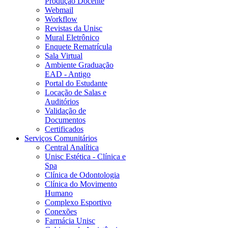
Produção Docente
Webmail
Workflow
Revistas da Unisc
Mural Eletrônico
Enquete Rematrícula
Sala Virtual
Ambiente Graduação
EAD - Antigo
Portal do Estudante
Locação de Salas e
Auditórios
Validação de
Documentos
Certificados
Serviços Comunitários
Central Analítica
Unisc Estética - Clínica e
Spa
Clínica de Odontologia
Clínica do Movimento
Humano
Complexo Esportivo
Conexões
Farmácia Unisc