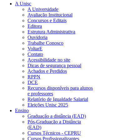
A Unisc
A Universidade
Avaliação Institucional
Concursos e Editais
Editora
Estrutura Administrativa
Ouvidoria
Trabalhe Conosco
VoltarE
Contato
Acessibilidade no site
Dicas de segurança pessoal
Achados e Perdidos
RPPN
DCE
Recursos disponíveis para alunos
e professores
Relatório de Igualdade Salarial
Eleições Unisc 2025
Ensino
Graduação a distância (EAD)
Pós-Graduação a Distância
(EAD)
Cursos Técnicos - CEPRU
Cursos Profissionalizantes