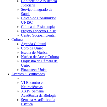
Gabinete de Assistência
Judiciária
Serviço Integrado de
Saúde
Balcão do Consumidor
UNISC
Clínica de Fisioterapia
Projeto Espectro Unisc
Centro Socioambiental
Cultura
Agenda Cultural
Coro da Unisc
Escola de Música
Núcleo de Arte e Cultura
Orquestra de Câmara da
Unisc
Pinacoteca Unisc
Eventos / Certificados
VI Encontro em
Neurociências
XXIV Semana
Acadêmica da Biologia
Semana Acadêmica da
Estética