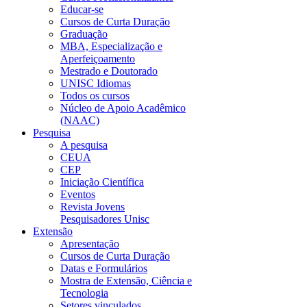
Educar-se
Cursos de Curta Duração
Graduação
MBA, Especialização e
Aperfeiçoamento
Mestrado e Doutorado
UNISC Idiomas
Todos os cursos
Núcleo de Apoio Acadêmico
(NAAC)
Pesquisa
A pesquisa
CEUA
CEP
Iniciação Científica
Eventos
Revista Jovens
Pesquisadores Unisc
Extensão
Apresentação
Cursos de Curta Duração
Datas e Formulários
Mostra de Extensão, Ciência e
Tecnologia
Setores vinculados