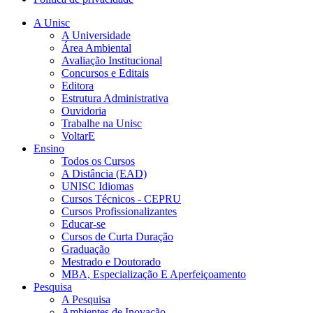
A Unisc
A Universidade
Área Ambiental
Avaliação Institucional
Concursos e Editais
Editora
Estrutura Administrativa
Ouvidoria
Trabalhe na Unisc
VoltarE
Ensino
Todos os Cursos
A Distância (EAD)
UNISC Idiomas
Cursos Técnicos - CEPRU
Cursos Profissionalizantes
Educar-se
Cursos de Curta Duração
Graduação
Mestrado e Doutorado
MBA, Especialização E Aperfeiçoamento
Pesquisa
A Pesquisa
Ambientes de Inovação