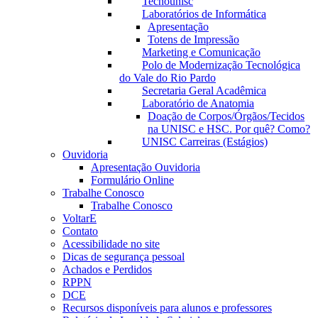
Tecnounisc
Laboratórios de Informática
Apresentação
Totens de Impressão
Marketing e Comunicação
Polo de Modernização Tecnológica
do Vale do Rio Pardo
Secretaria Geral Acadêmica
Laboratório de Anatomia
Doação de Corpos/Órgãos/Tecidos
na UNISC e HSC. Por quê? Como?
UNISC Carreiras (Estágios)
Ouvidoria
Apresentação Ouvidoria
Formulário Online
Trabalhe Conosco
Trabalhe Conosco
VoltarE
Contato
Acessibilidade no site
Dicas de segurança pessoal
Achados e Perdidos
RPPN
DCE
Recursos disponíveis para alunos e professores