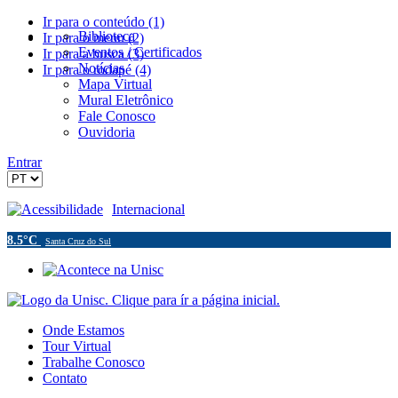
Ir para o conteúdo (1)
Biblioteca
Ir para o menu (2)
Eventos / Certificados
Ir para a busca (3)
Notícias
Ir para o rodapé (4)
Mapa Virtual
Mural Eletrônico
Fale Conosco
Ouvidoria
Entrar
Acessibilidade
Internacional
8.5°C
Santa Cruz do Sul
Onde Estamos
Tour Virtual
Trabalhe Conosco
Contato