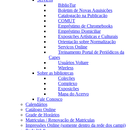
BiblioTur
Boletim de Novas Aquisições
Catalogação na Publicação
COMUT
Empréstimo de Chromebooks
Empréstimo Domiciliar
Exposições Artísticas e Culturais
Orientação sobre Normalização
Serviços Online
Treinamento Portal de Periódicos da
Capes
Usuários Voltare
Wireless
Sobre as bibliotecas
Coleções
Complexo
Exposições
Mapa do Acervo
Fale Conosco
Calendários
Catálogo Online
Grade de Horários
Matriculas / Renovação de Matriculas
Impressões Online (somente dentro da rede dos campi)