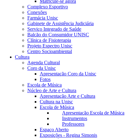
Matricule-se agora
Complexo Esportivo
Conexões
Farmácia Unisc
Gabinete de Assistência Judiciária
Serviço Integrado de Saúde
Balcão do Consumidor UNISC
Clínica de Fisioterapia
Projeto Espectro Unisc
Centro Socioambiental
Cultura
Agenda Cultural
Coro da Unisc
Apresentação Coro da Unisc
Fotos
Escola de Música
Núcleo de Arte e Cultura
Apresentação Arte e Cultura
Cultura na Unisc
Escola de Música
Apresentação Escola de Música
Instrumentos
Professores
Espaço Aberto
Exposições - Regina Simonis