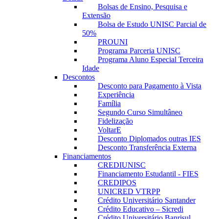
Bolsas de Ensino, Pesquisa e
Extensão
Bolsa de Estudo UNISC Parcial de
50%
PROUNI
Programa Parceria UNISC
Programa Aluno Especial Terceira
Idade
Descontos
Desconto para Pagamento à Vista
Experiência
Família
Segundo Curso Simultâneo
Fidelização
VoltarE
Desconto Diplomados outras IES
Desconto Transferência Externa
Financiamentos
CREDIUNISC
Financiamento Estudantil - FIES
CREDIPOS
UNICRED VTRPP
Crédito Universitário Santander
Crédito Educativo – Sicredi
Crédito Universitário Banrisul