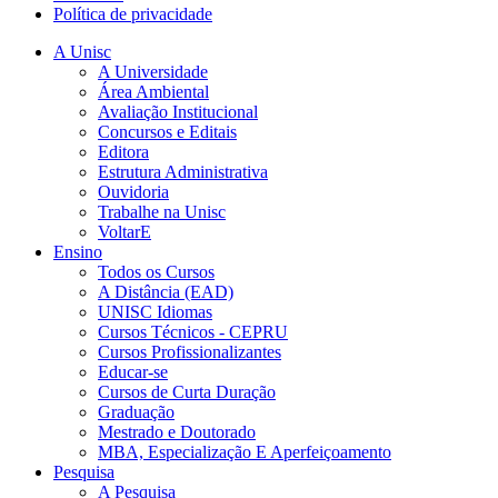
Política de privacidade
A Unisc
A Universidade
Área Ambiental
Avaliação Institucional
Concursos e Editais
Editora
Estrutura Administrativa
Ouvidoria
Trabalhe na Unisc
VoltarE
Ensino
Todos os Cursos
A Distância (EAD)
UNISC Idiomas
Cursos Técnicos - CEPRU
Cursos Profissionalizantes
Educar-se
Cursos de Curta Duração
Graduação
Mestrado e Doutorado
MBA, Especialização E Aperfeiçoamento
Pesquisa
A Pesquisa