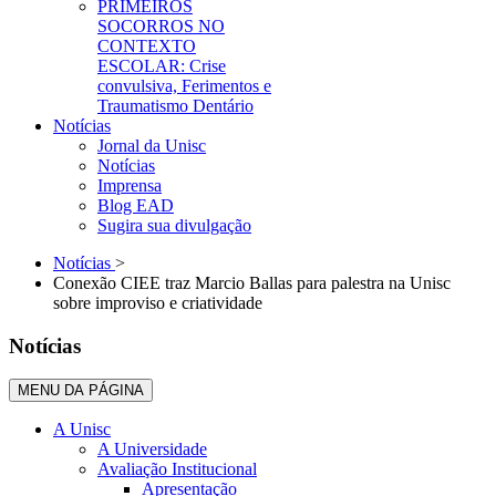
PRIMEIROS
SOCORROS NO
CONTEXTO
ESCOLAR: Crise
convulsiva, Ferimentos e
Traumatismo Dentário
Notícias
Jornal da Unisc
Notícias
Imprensa
Blog EAD
Sugira sua divulgação
Notícias
>
Conexão CIEE traz Marcio Ballas para palestra na Unisc
sobre improviso e criatividade
Notícias
MENU DA PÁGINA
A Unisc
A Universidade
Avaliação Institucional
Apresentação