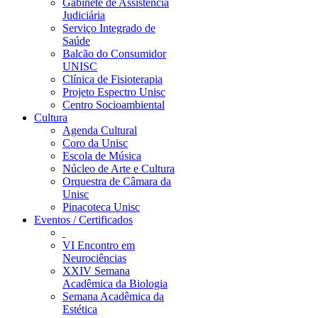
Gabinete de Assistência
Judiciária
Serviço Integrado de
Saúde
Balcão do Consumidor
UNISC
Clínica de Fisioterapia
Projeto Espectro Unisc
Centro Socioambiental
Cultura
Agenda Cultural
Coro da Unisc
Escola de Música
Núcleo de Arte e Cultura
Orquestra de Câmara da
Unisc
Pinacoteca Unisc
Eventos / Certificados
VI Encontro em
Neurociências
XXIV Semana
Acadêmica da Biologia
Semana Acadêmica da
Estética