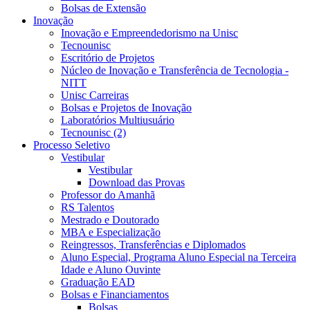
Bolsas de Extensão
Inovação
Inovação e Empreendedorismo na Unisc
Tecnounisc
Escritório de Projetos
Núcleo de Inovação e Transferência de Tecnologia -
NITT
Unisc Carreiras
Bolsas e Projetos de Inovação
Laboratórios Multiusuário
Tecnounisc (2)
Processo Seletivo
Vestibular
Vestibular
Download das Provas
Professor do Amanhã
RS Talentos
Mestrado e Doutorado
MBA e Especialização
Reingressos, Transferências e Diplomados
Aluno Especial, Programa Aluno Especial na Terceira
Idade e Aluno Ouvinte
Graduação EAD
Bolsas e Financiamentos
Bolsas