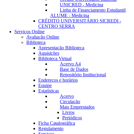
UNICRED - Medicina
Linha de Financiamento Estudantil
ALUME - Medicina
CRÉDITO UNIVERSITÁRIO SICREDI -
CENTRO SERRA
Serviços Online
Avaliação Online
Biblioteca
Apresentação Biblioteca
Aquisições
Biblioteca Virtual
Acervo A4
Base de Dados
Repositório Institucional
Endereços e horários
Equipe
Estatísticas
Acervo
Circulação
Mais Emprestados
Livros
Periódicos
Ficha Catalográfica
Regulamento
Serviços