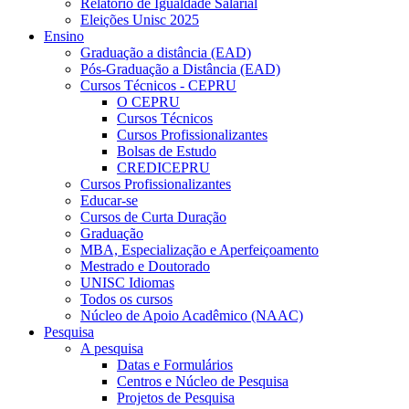
Relatório de Igualdade Salarial
Eleições Unisc 2025
Ensino
Graduação a distância (EAD)
Pós-Graduação a Distância (EAD)
Cursos Técnicos - CEPRU
O CEPRU
Cursos Técnicos
Cursos Profissionalizantes
Bolsas de Estudo
CREDICEPRU
Cursos Profissionalizantes
Educar-se
Cursos de Curta Duração
Graduação
MBA, Especialização e Aperfeiçoamento
Mestrado e Doutorado
UNISC Idiomas
Todos os cursos
Núcleo de Apoio Acadêmico (NAAC)
Pesquisa
A pesquisa
Datas e Formulários
Centros e Núcleo de Pesquisa
Projetos de Pesquisa