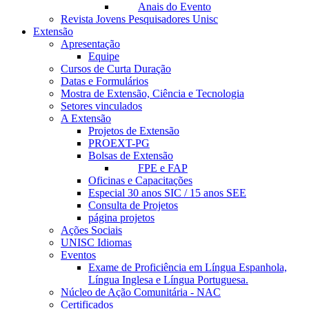
Anais do Evento
Revista Jovens Pesquisadores Unisc
Extensão
Apresentação
Equipe
Cursos de Curta Duração
Datas e Formulários
Mostra de Extensão, Ciência e Tecnologia
Setores vinculados
A Extensão
Projetos de Extensão
PROEXT-PG
Bolsas de Extensão
FPE e FAP
Oficinas e Capacitações
Especial 30 anos SIC / 15 anos SEE
Consulta de Projetos
página projetos
Ações Sociais
UNISC Idiomas
Eventos
Exame de Proficiência em Língua Espanhola,
Língua Inglesa e Língua Portuguesa.
Núcleo de Ação Comunitária - NAC
Certificados