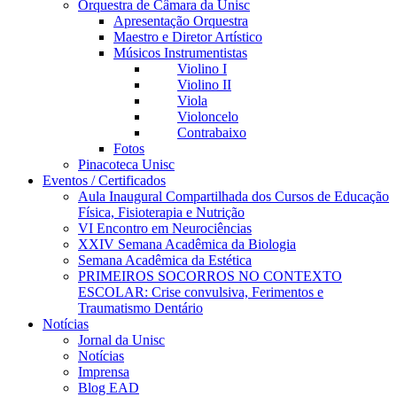
Orquestra de Câmara da Unisc
Apresentação Orquestra
Maestro e Diretor Artístico
Músicos Instrumentistas
Violino I
Violino II
Viola
Violoncelo
Contrabaixo
Fotos
Pinacoteca Unisc
Eventos / Certificados
Aula Inaugural Compartilhada dos Cursos de Educação
Física, Fisioterapia e Nutrição
VI Encontro em Neurociências
XXIV Semana Acadêmica da Biologia
Semana Acadêmica da Estética
PRIMEIROS SOCORROS NO CONTEXTO
ESCOLAR: Crise convulsiva, Ferimentos e
Traumatismo Dentário
Notícias
Jornal da Unisc
Notícias
Imprensa
Blog EAD