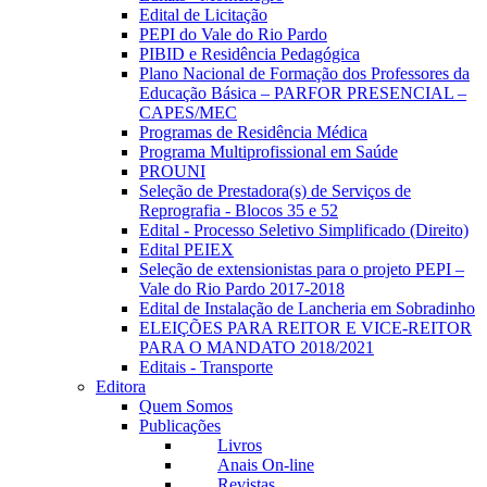
Edital de Licitação
PEPI do Vale do Rio Pardo
PIBID e Residência Pedagógica
Plano Nacional de Formação dos Professores da
Educação Básica – PARFOR PRESENCIAL –
CAPES/MEC
Programas de Residência Médica
Programa Multiprofissional em Saúde
PROUNI
Seleção de Prestadora(s) de Serviços de
Reprografia - Blocos 35 e 52
Edital - Processo Seletivo Simplificado (Direito)
Edital PEIEX
Seleção de extensionistas para o projeto PEPI –
Vale do Rio Pardo 2017-2018
Edital de Instalação de Lancheria em Sobradinho
ELEIÇÕES PARA REITOR E VICE-REITOR
PARA O MANDATO 2018/2021
Editais - Transporte
Editora
Quem Somos
Publicações
Livros
Anais On-line
Revistas