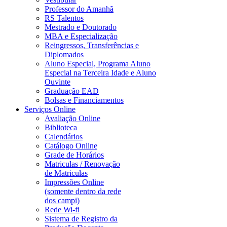
Professor do Amanhã
RS Talentos
Mestrado e Doutorado
MBA e Especialização
Reingressos, Transferências e
Diplomados
Aluno Especial, Programa Aluno
Especial na Terceira Idade e Aluno
Ouvinte
Graduação EAD
Bolsas e Financiamentos
Serviços Online
Avaliação Online
Biblioteca
Calendários
Catálogo Online
Grade de Horários
Matriculas / Renovação
de Matriculas
Impressões Online
(somente dentro da rede
dos campi)
Rede Wi-fi
Sistema de Registro da