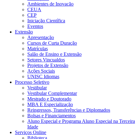
Ambientes de Inovação
CEUA
CEP
Iniciação Científica
Eventos
Extensão
Apresentação
Cursos de Curta Duração
Matrículas
Salão de Ensino e Extensão
Setores Vincualdos
Projetos de Extensão
Ações Sociais
UNISC Idiomas
Processo Seletivo
Vestibular
Vestibular Complementar
Mestrado e Doutorado
MBA E Especialização
Reingressos, Transferências e Diplomados
Bolsas e Financiamentos
Aluno Especial e Programa Aluno Especial na Terceira
Idade
Serviços Online
Biblioteca