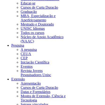
Educar-se
Cursos de Curta Duração
Graduação
MBA, Especialização e
Aperfeiçoamento
Mestrado e Doutorado
UNISC Idiomas
Todos os cursos
Núcleo de Apoio Acadêmico
(NAAC)
Pesquisa
A pesquisa
CEUA
CEP
Iniciação Científica
Eventos
Revista Jovens
Pesquisadores Unisc
Extensão
Apresentação
Cursos de Curta Duração
Datas e Formulários
Mostra de Extensão, Ciência e
Tecnologia
Setores vinculados