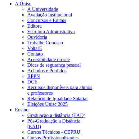
A Unisc
A Universidade
Avaliação Institucional
Concursos e Editais
Editora
Estrutura Administrativa
Ouvidoria
Trabalhe Conosco
VoltarE
Contato
Acessibilidade no site
Dicas de segurança pessoal
Achados e Perdidos
RPPN
DCE
Recursos disponíveis para alunos
e professores
Relatório de Igualdade Salarial
Eleições Unisc 2025
Ensino
Graduação a distância (EAD)
Pós-Graduação a Distância
(EAD)
Cursos Técnicos - CEPRU
Cursos Profissionalizantes