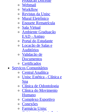
Produção Docente
Webmail
Workflow
Revistas da Unisc
Mural Eletrônico
Enquete Rematrícula
Sala Virtual
Ambiente Graduação
EAD - Antigo
Portal do Estudante
Locação de Salas e
Auditórios
Validação de
Documentos
Certificados
Serviços Comunitários
Central Analítica
Unisc Estética - Clínica e
Spa
Clínica de Odontologia
Clínica do Movimento
Humano
Complexo Esportivo
Conexões
Farmácia Unisc