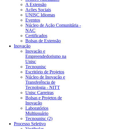
A Extensão
Ações Sociais
UNISC Idiomas
Eventos
Núcleo de Ação Comunitária -
NAC
Certificados
Bolsas de Extensão
Inovação
Inovação e
Empreendedorismo na
Unisc
Tecnounisc
Escritório de Projetos
Núcleo de Inovação e
Transferência de
Tecnologia - NITT
Unisc Carreiras
Bolsas e Projetos de
Inovação
Laboratórios
Multiusuário
Tecnounisc (2)
Processo Seletivo
Vestibular