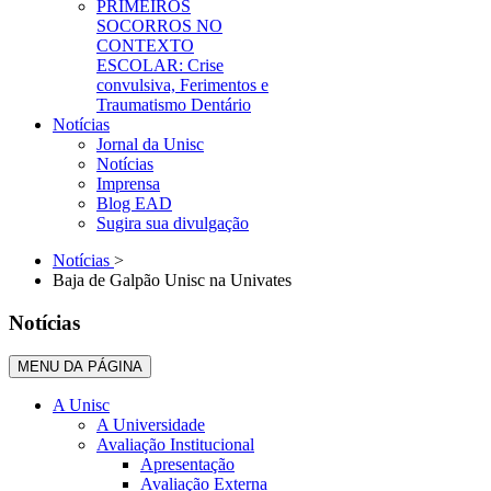
PRIMEIROS
SOCORROS NO
CONTEXTO
ESCOLAR: Crise
convulsiva, Ferimentos e
Traumatismo Dentário
Notícias
Jornal da Unisc
Notícias
Imprensa
Blog EAD
Sugira sua divulgação
Notícias
>
Baja de Galpão Unisc na Univates
Notícias
MENU DA PÁGINA
A Unisc
A Universidade
Avaliação Institucional
Apresentação
Avaliação Externa