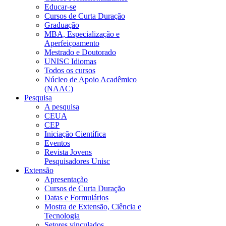
Educar-se
Cursos de Curta Duração
Graduação
MBA, Especialização e
Aperfeiçoamento
Mestrado e Doutorado
UNISC Idiomas
Todos os cursos
Núcleo de Apoio Acadêmico
(NAAC)
Pesquisa
A pesquisa
CEUA
CEP
Iniciação Científica
Eventos
Revista Jovens
Pesquisadores Unisc
Extensão
Apresentação
Cursos de Curta Duração
Datas e Formulários
Mostra de Extensão, Ciência e
Tecnologia
Setores vinculados