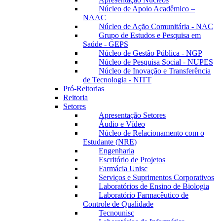
Núcleo de Apoio Acadêmico –
NAAC
Núcleo de Ação Comunitária - NAC
Grupo de Estudos e Pesquisa em
Saúde - GEPS
Núcleo de Gestão Pública - NGP
Núcleo de Pesquisa Social - NUPES
Núcleo de Inovação e Transferência
de Tecnologia - NITT
Pró-Reitorias
Reitoria
Setores
Apresentação Setores
Áudio e Vídeo
Núcleo de Relacionamento com o
Estudante (NRE)
Engenharia
Escritório de Projetos
Farmácia Unisc
Serviços e Suprimentos Corporativos
Laboratórios de Ensino de Biologia
Laboratório Farmacêutico de
Controle de Qualidade
Tecnounisc