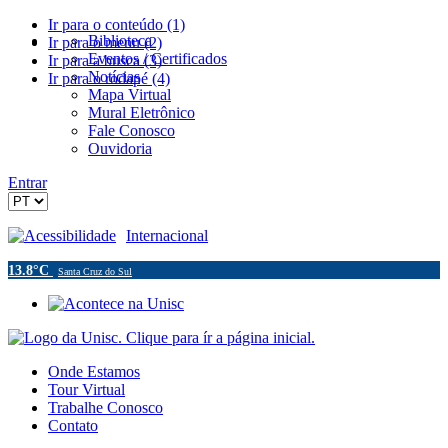
Ir para o conteúdo (1)
Biblioteca
Ir para o menu (2)
Eventos / Certificados
Ir para a busca (3)
Notícias
Ir para o rodapé (4)
Mapa Virtual
Mural Eletrônico
Fale Conosco
Ouvidoria
Entrar
Acessibilidade
Internacional
13.8°C
Santa Cruz do Sul
Onde Estamos
Tour Virtual
Trabalhe Conosco
Contato