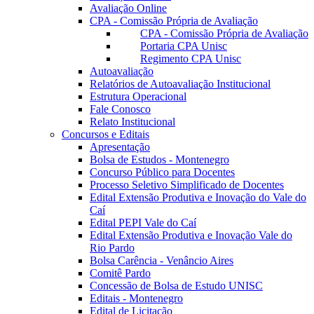
Avaliação Online
CPA - Comissão Própria de Avaliação
CPA - Comissão Própria de Avaliação
Portaria CPA Unisc
Regimento CPA Unisc
Autoavaliação
Relatórios de Autoavaliação Institucional
Estrutura Operacional
Fale Conosco
Relato Institucional
Concursos e Editais
Apresentação
Bolsa de Estudos - Montenegro
Concurso Público para Docentes
Processo Seletivo Simplificado de Docentes
Edital Extensão Produtiva e Inovação do Vale do
Caí
Edital PEPI Vale do Caí
Edital Extensão Produtiva e Inovação Vale do
Rio Pardo
Bolsa Carência - Venâncio Aires
Comitê Pardo
Concessão de Bolsa de Estudo UNISC
Editais - Montenegro
Edital de Licitação