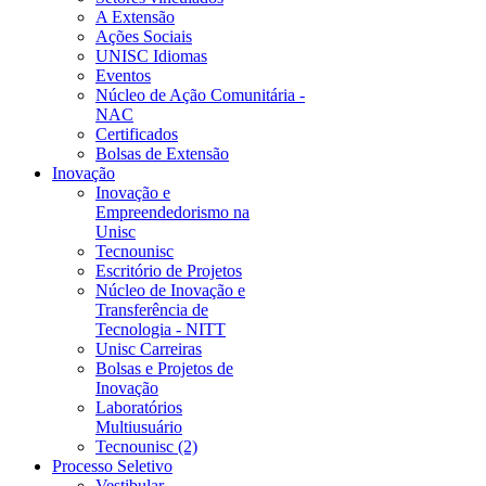
A Extensão
Ações Sociais
UNISC Idiomas
Eventos
Núcleo de Ação Comunitária -
NAC
Certificados
Bolsas de Extensão
Inovação
Inovação e
Empreendedorismo na
Unisc
Tecnounisc
Escritório de Projetos
Núcleo de Inovação e
Transferência de
Tecnologia - NITT
Unisc Carreiras
Bolsas e Projetos de
Inovação
Laboratórios
Multiusuário
Tecnounisc (2)
Processo Seletivo
Vestibular