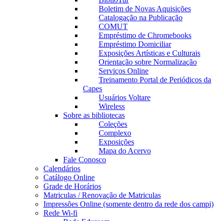
Boletim de Novas Aquisições
Catalogação na Publicação
COMUT
Empréstimo de Chromebooks
Empréstimo Domiciliar
Exposições Artísticas e Culturais
Orientação sobre Normalização
Serviços Online
Treinamento Portal de Periódicos da
Capes
Usuários Voltare
Wireless
Sobre as bibliotecas
Coleções
Complexo
Exposições
Mapa do Acervo
Fale Conosco
Calendários
Catálogo Online
Grade de Horários
Matriculas / Renovação de Matriculas
Impressões Online (somente dentro da rede dos campi)
Rede Wi-fi