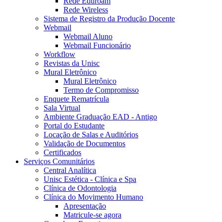
Rede Eduroam
Rede Wireless
Sistema de Registro da Produção Docente
Webmail
Webmail Aluno
Webmail Funcionário
Workflow
Revistas da Unisc
Mural Eletrônico
Mural Eletrônico
Termo de Compromisso
Enquete Rematrícula
Sala Virtual
Ambiente Graduação EAD - Antigo
Portal do Estudante
Locação de Salas e Auditórios
Validação de Documentos
Certificados
Serviços Comunitários
Central Analítica
Unisc Estética - Clínica e Spa
Clínica de Odontologia
Clínica do Movimento Humano
Apresentação
Matricule-se agora