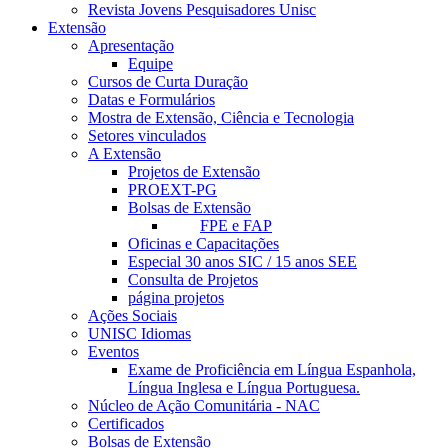
Revista Jovens Pesquisadores Unisc
Extensão
Apresentação
Equipe
Cursos de Curta Duração
Datas e Formulários
Mostra de Extensão, Ciência e Tecnologia
Setores vinculados
A Extensão
Projetos de Extensão
PROEXT-PG
Bolsas de Extensão
FPE e FAP
Oficinas e Capacitações
Especial 30 anos SIC / 15 anos SEE
Consulta de Projetos
página projetos
Ações Sociais
UNISC Idiomas
Eventos
Exame de Proficiência em Língua Espanhola,
Língua Inglesa e Língua Portuguesa.
Núcleo de Ação Comunitária - NAC
Certificados
Bolsas de Extensão