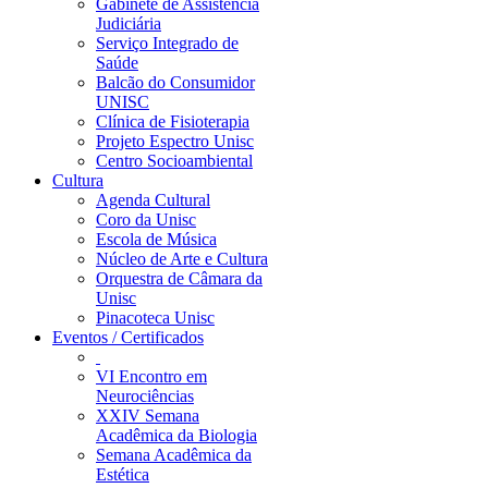
Gabinete de Assistência
Judiciária
Serviço Integrado de
Saúde
Balcão do Consumidor
UNISC
Clínica de Fisioterapia
Projeto Espectro Unisc
Centro Socioambiental
Cultura
Agenda Cultural
Coro da Unisc
Escola de Música
Núcleo de Arte e Cultura
Orquestra de Câmara da
Unisc
Pinacoteca Unisc
Eventos / Certificados
VI Encontro em
Neurociências
XXIV Semana
Acadêmica da Biologia
Semana Acadêmica da
Estética