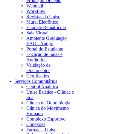
Produção Docente
Webmail
Workflow
Revistas da Unisc
Mural Eletrônico
Enquete Rematrícula
Sala Virtual
Ambiente Graduação
EAD - Antigo
Portal do Estudante
Locação de Salas e
Auditórios
Validação de
Documentos
Certificados
Serviços Comunitários
Central Analítica
Unisc Estética - Clínica e
Spa
Clínica de Odontologia
Clínica do Movimento
Humano
Complexo Esportivo
Conexões
Farmácia Unisc