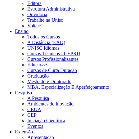
Editora
Estrutura Administrativa
Ouvidoria
Trabalhe na Unisc
VoltarE
Ensino
Todos os Cursos
A Distância (EAD)
UNISC Idiomas
Cursos Técnicos - CEPRU
Cursos Profissionalizantes
Educar-se
Cursos de Curta Duração
Graduação
Mestrado e Doutorado
MBA, Especialização E Aperfeiçoamento
Pesquisa
A Pesquisa
Ambientes de Inovação
CEUA
CEP
Iniciação Científica
Eventos
Extensão
Apresentação