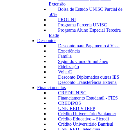
Extensão
Bolsa de Estudo UNISC Parcial de
50%
PROUNI
Programa Parceria UNISC
Programa Aluno Especial Terceira
Idade
Descontos
Desconto para Pagamento à Vista
Experiência
Família
Segundo Curso Simultâneo
Fidelização
VoltarE
Desconto Diplomados outras IES
Desconto Transferência Externa
Financiamentos
CREDIUNISC
Financiamento Estudantil - FIES
CREDIPOS
UNICRED VTRPP
Crédito Universitário Santander
Crédito Educativo – Sicredi
Crédito Universitário Banrisul
UNICRED - Medicina