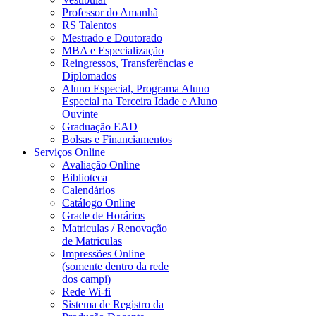
Professor do Amanhã
RS Talentos
Mestrado e Doutorado
MBA e Especialização
Reingressos, Transferências e
Diplomados
Aluno Especial, Programa Aluno
Especial na Terceira Idade e Aluno
Ouvinte
Graduação EAD
Bolsas e Financiamentos
Serviços Online
Avaliação Online
Biblioteca
Calendários
Catálogo Online
Grade de Horários
Matriculas / Renovação
de Matriculas
Impressões Online
(somente dentro da rede
dos campi)
Rede Wi-fi
Sistema de Registro da