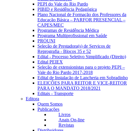
PEPI do Vale do Rio Pardo
PIBID e Residência Pedagógica
Plano Nacional de Formação dos Professores da
Educação Básica – PARFOR PRESENCIAL –
CAPES/MEC
Programas de Residência Médica
Programa Multiprofissional em Saúde
PROUNI
Seleção de Prestadora(s) de Serviços de
Reprografia - Blocos 35 e 52
Edital - Processo Seletivo Simplificado (Direito)
Edital PEIEX
Seleção de extensionistas para o projeto PEPI –
Vale do Rio Pardo 2017-2018
Edital de Instalação de Lancheria em Sobradinho
ELEIÇÕES PARA REITOR E VICE-REITOR
PARA O MANDATO 2018/2021
Editais - Transporte
Editora
Quem Somos
Publicações
Livros
Anais On-line
Revistas
Distribuidores