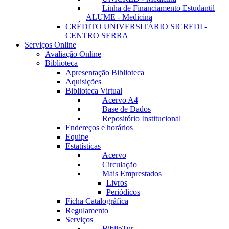
Linha de Financiamento Estudantil
ALUME - Medicina
CRÉDITO UNIVERSITÁRIO SICREDI -
CENTRO SERRA
Serviços Online
Avaliação Online
Biblioteca
Apresentação Biblioteca
Aquisições
Biblioteca Virtual
Acervo A4
Base de Dados
Repositório Institucional
Endereços e horários
Equipe
Estatísticas
Acervo
Circulação
Mais Emprestados
Livros
Periódicos
Ficha Catalográfica
Regulamento
Serviços
BiblioTur