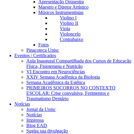
Apresentação Orquestra
Maestro e Diretor Artístico
Músicos Instrumentistas
Violino I
Violino II
Viola
Violoncelo
Contrabaixo
Fotos
Pinacoteca Unisc
Eventos / Certificados
Aula Inaugural Compartilhada dos Cursos de Educação
Física, Fisioterapia e Nutrição
VI Encontro em Neurociências
XXIV Semana Acadêmica da Biologia
Semana Acadêmica da Estética
PRIMEIROS SOCORROS NO CONTEXTO
ESCOLAR: Crise convulsiva, Ferimentos e
Traumatismo Dentário
Notícias
Jornal da Unisc
Notícias
Imprensa
Blog EAD
Sugira sua divulgação