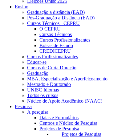
Eleições Unisc 2025
Ensino
Graduação a distância (EAD)
Pós-Graduação a Distância (EAD)
Cursos Técnicos - CEPRU
O CEPRU
Cursos Técnicos
Cursos Profissionalizantes
Bolsas de Estudo
CREDICEPRU
Cursos Profissionalizantes
Educar-se
Cursos de Curta Duração
Graduação
MBA, Especialização e Aperfeiçoamento
Mestrado e Doutorado
UNISC Idiomas
Todos os cursos
Núcleo de Apoio Acadêmico (NAAC)
Pesquisa
A pesquisa
Datas e Formulários
Centros e Núcleo de Pesquisa
Projetos de Pesquisa
Projetos de Pesquisa