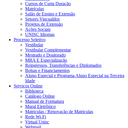
Cursos de Curta Duração
Matrículas
Salão de Ensino e Extensão
Setores Vincualdos
Projetos de Extensão
Ações Sociais
UNISC Idiomas
Processo Seletivo
Vestibular
Vestibular Complementar
Mestrado e Doutorado
MBA E Especialização
Reingressos, Transferências e Diplomados
Bolsas e Financiamentos
Aluno Especial e Programa Aluno Especial na Terceira
Idade
Serviços Online
Biblioteca
Catálogo Online
Manual de Formatura
Mural Eletrônico
Matriculas / Renovação de Matriculas
Rede Wi-Fi
Virtual Unisc
Webmail