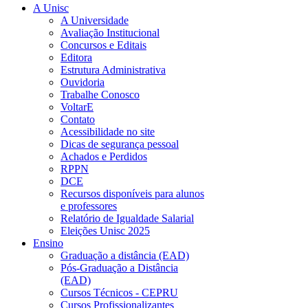
A Unisc
A Universidade
Avaliação Institucional
Concursos e Editais
Editora
Estrutura Administrativa
Ouvidoria
Trabalhe Conosco
VoltarE
Contato
Acessibilidade no site
Dicas de segurança pessoal
Achados e Perdidos
RPPN
DCE
Recursos disponíveis para alunos
e professores
Relatório de Igualdade Salarial
Eleições Unisc 2025
Ensino
Graduação a distância (EAD)
Pós-Graduação a Distância
(EAD)
Cursos Técnicos - CEPRU
Cursos Profissionalizantes