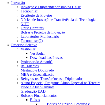
Inovação
Inovação e Empreendedorismo na Unisc
Tecnounisc
Escritório de Projetos
Núcleo de Inovação e Transferência de Tecnologia -
NITT
Unisc Carreiras
Bolsas e Projetos de Inovação
Laboratórios Multiusuário
Tecnounisc (2)
Processo Seletivo
Vestibular
Vestibular
Download das Provas
Professor do Amanhã
RS Talentos
Mestrado e Doutorado
MBA e Especialização
Reingressos, Transferências e Diplomados
Aluno Especial, Programa Aluno Especial na Terceira
Idade e Aluno Ouvinte
Graduação EAD
Bolsas e Financiamentos
Bolsas
Bolsas de Ensino, Pesquisa e