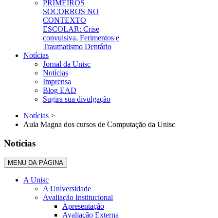
PRIMEIROS
SOCORROS NO
CONTEXTO
ESCOLAR: Crise
convulsiva, Ferimentos e
Traumatismo Dentário
Notícias
Jornal da Unisc
Notícias
Imprensa
Blog EAD
Sugira sua divulgação
Notícias
>
Aula Magna dos cursos de Computação da Unisc
Notícias
MENU DA PÁGINA
A Unisc
A Universidade
Avaliação Institucional
Apresentação
Avaliação Externa