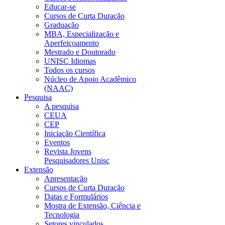
Educar-se
Cursos de Curta Duração
Graduação
MBA, Especialização e
Aperfeiçoamento
Mestrado e Doutorado
UNISC Idiomas
Todos os cursos
Núcleo de Apoio Acadêmico
(NAAC)
Pesquisa
A pesquisa
CEUA
CEP
Iniciação Científica
Eventos
Revista Jovens
Pesquisadores Unisc
Extensão
Apresentação
Cursos de Curta Duração
Datas e Formulários
Mostra de Extensão, Ciência e
Tecnologia
Setores vinculados