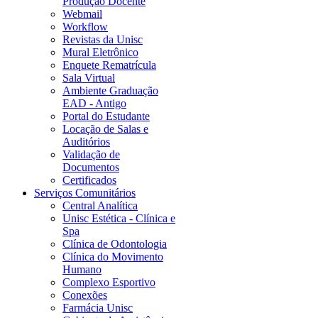
Produção Docente
Webmail
Workflow
Revistas da Unisc
Mural Eletrônico
Enquete Rematrícula
Sala Virtual
Ambiente Graduação
EAD - Antigo
Portal do Estudante
Locação de Salas e
Auditórios
Validação de
Documentos
Certificados
Serviços Comunitários
Central Analítica
Unisc Estética - Clínica e
Spa
Clínica de Odontologia
Clínica do Movimento
Humano
Complexo Esportivo
Conexões
Farmácia Unisc