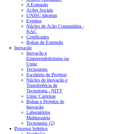
A Extensão
Ações Sociais
UNISC Idiomas
Eventos
Núcleo de Ação Comunitária -
NAC
Certificados
Bolsas de Extensão
Inovação
Inovação e
Empreendedorismo na
Unisc
Tecnounisc
Escritório de Projetos
Núcleo de Inovação e
Transferência de
Tecnologia - NITT
Unisc Carreiras
Bolsas e Projetos de
Inovação
Laboratórios
Multiusuário
Tecnounisc (2)
Processo Seletivo
Vestibular