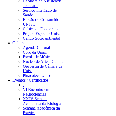
Gabinete de Assistência
Judiciária
Serviço Integrado de
Saúde
Balcão do Consumidor
UNISC
Clínica de Fisioterapia
Projeto Espectro Unisc
Centro Socioambiental
Cultura
Agenda Cultural
Coro da Unisc
Escola de Música
Núcleo de Arte e Cultura
Orquestra de Câmara da
Unisc
Pinacoteca Unisc
Eventos / Certificados
VI Encontro em
Neurociências
XXIV Semana
Acadêmica da Biologia
Semana Acadêmica da
Estética