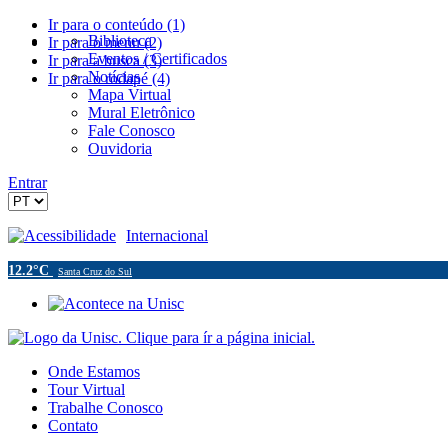
Ir para o conteúdo (1)
Biblioteca
Ir para o menu (2)
Eventos / Certificados
Ir para a busca (3)
Notícias
Ir para o rodapé (4)
Mapa Virtual
Mural Eletrônico
Fale Conosco
Ouvidoria
Entrar
Acessibilidade
Internacional
12.2°C
Santa Cruz do Sul
Onde Estamos
Tour Virtual
Trabalhe Conosco
Contato