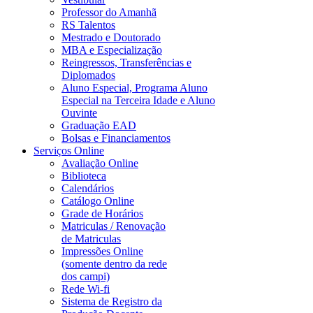
Professor do Amanhã
RS Talentos
Mestrado e Doutorado
MBA e Especialização
Reingressos, Transferências e
Diplomados
Aluno Especial, Programa Aluno
Especial na Terceira Idade e Aluno
Ouvinte
Graduação EAD
Bolsas e Financiamentos
Serviços Online
Avaliação Online
Biblioteca
Calendários
Catálogo Online
Grade de Horários
Matriculas / Renovação
de Matriculas
Impressões Online
(somente dentro da rede
dos campi)
Rede Wi-fi
Sistema de Registro da