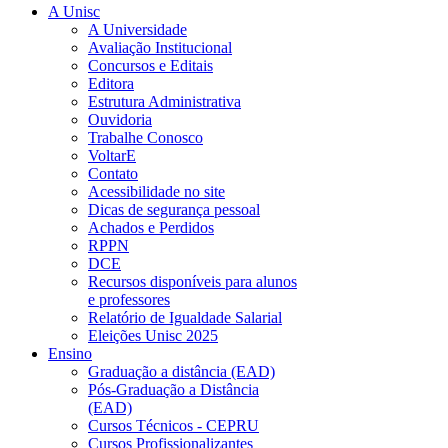
A Unisc
A Universidade
Avaliação Institucional
Concursos e Editais
Editora
Estrutura Administrativa
Ouvidoria
Trabalhe Conosco
VoltarE
Contato
Acessibilidade no site
Dicas de segurança pessoal
Achados e Perdidos
RPPN
DCE
Recursos disponíveis para alunos
e professores
Relatório de Igualdade Salarial
Eleições Unisc 2025
Ensino
Graduação a distância (EAD)
Pós-Graduação a Distância
(EAD)
Cursos Técnicos - CEPRU
Cursos Profissionalizantes