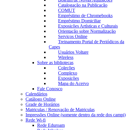
Catalogação na Publicação
COMUT
Empréstimo de Chromebooks
Empréstimo Domiciliar
Exposições Artísticas e Culturais
Orientação sobre Normalização
Serviços Online
Treinamento Portal de Periódicos da
Capes
Usuários Voltare
Wireless
Sobre as bibliotecas
Coleções
Complexo
Exposições
Mapa do Acervo
Fale Conosco
Calendários
Catálogo Online
Grade de Horários
Matriculas / Renovação de Matriculas
Impressões Online (somente dentro da rede dos campi)
Rede Wi-fi
Rede Eduroam