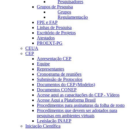
Pesquisadores
Grupos de Pesquisa
Grupos
Regulamentação
FPE e FAP
Linhas de Pesquisa
Escritório de Projetos
Atestados
PROEXT-PG
CEUA
CEP
Apresentação CEP
Equipe
Representantes
Cronograma de reuniões
Submissão de Protocolos
Documentos do CEP (Modelos)
Documentos CONEP
Acesse aqui as capacitações do CEP - Vídeos
Acesse Aqui a Plataforma Brasil
Procedimentos para assinaturas da folha de rosto
Procedimentos que devem ser adotados para
pesquisas em ambientes virtuais
Legislação INAEP
Iniciação Científica