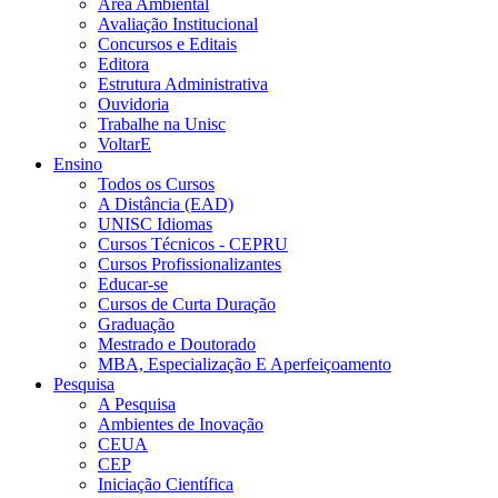
Área Ambiental
Avaliação Institucional
Concursos e Editais
Editora
Estrutura Administrativa
Ouvidoria
Trabalhe na Unisc
VoltarE
Ensino
Todos os Cursos
A Distância (EAD)
UNISC Idiomas
Cursos Técnicos - CEPRU
Cursos Profissionalizantes
Educar-se
Cursos de Curta Duração
Graduação
Mestrado e Doutorado
MBA, Especialização E Aperfeiçoamento
Pesquisa
A Pesquisa
Ambientes de Inovação
CEUA
CEP
Iniciação Científica