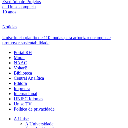
Escritório de Projetos
da Unisc completa
10 anos
Notícias
Unisc inicia plantio de 110 mudas para arborizar o campus e
promover sustentabilidade
Portal RH
Mural
NAAC
VoltarE
Biblioteca
Central Analítica
Editora
Imprensa
Internacional
UNISC Idiomas
Unisc TV
Política de privacidade
A Unisc
A Universidade