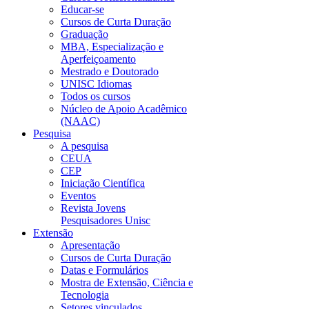
Educar-se
Cursos de Curta Duração
Graduação
MBA, Especialização e
Aperfeiçoamento
Mestrado e Doutorado
UNISC Idiomas
Todos os cursos
Núcleo de Apoio Acadêmico
(NAAC)
Pesquisa
A pesquisa
CEUA
CEP
Iniciação Científica
Eventos
Revista Jovens
Pesquisadores Unisc
Extensão
Apresentação
Cursos de Curta Duração
Datas e Formulários
Mostra de Extensão, Ciência e
Tecnologia
Setores vinculados