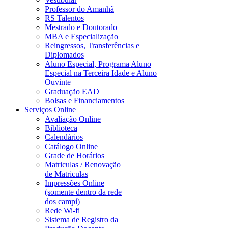
Professor do Amanhã
RS Talentos
Mestrado e Doutorado
MBA e Especialização
Reingressos, Transferências e
Diplomados
Aluno Especial, Programa Aluno
Especial na Terceira Idade e Aluno
Ouvinte
Graduação EAD
Bolsas e Financiamentos
Serviços Online
Avaliação Online
Biblioteca
Calendários
Catálogo Online
Grade de Horários
Matriculas / Renovação
de Matriculas
Impressões Online
(somente dentro da rede
dos campi)
Rede Wi-fi
Sistema de Registro da