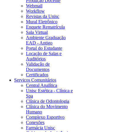
Produção Docente
Webmail
Workflow
Revistas da Unisc
Mural Eletrônico
Enquete Rematrícula
Sala Virtual
Ambiente Graduação
EAD - Antigo
Portal do Estudante
Locação de Salas e
Auditórios
Validação de
Documentos
Certificados
Serviços Comunitários
Central Analítica
Unisc Estética - Clínica e
Spa
Clínica de Odontologia
Clínica do Movimento
Humano
Complexo Esportivo
Conexões
Farmácia Unisc