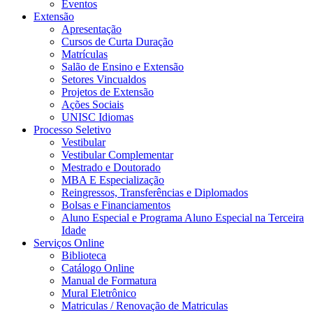
Eventos
Extensão
Apresentação
Cursos de Curta Duração
Matrículas
Salão de Ensino e Extensão
Setores Vincualdos
Projetos de Extensão
Ações Sociais
UNISC Idiomas
Processo Seletivo
Vestibular
Vestibular Complementar
Mestrado e Doutorado
MBA E Especialização
Reingressos, Transferências e Diplomados
Bolsas e Financiamentos
Aluno Especial e Programa Aluno Especial na Terceira
Idade
Serviços Online
Biblioteca
Catálogo Online
Manual de Formatura
Mural Eletrônico
Matriculas / Renovação de Matriculas