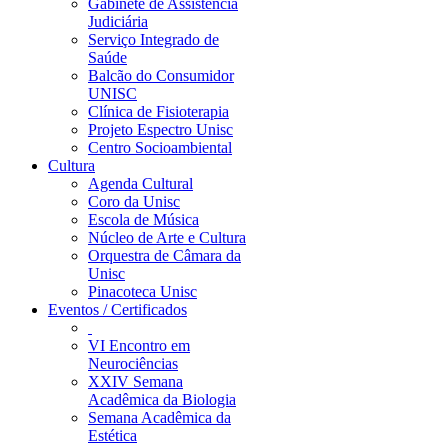
Gabinete de Assistência
Judiciária
Serviço Integrado de
Saúde
Balcão do Consumidor
UNISC
Clínica de Fisioterapia
Projeto Espectro Unisc
Centro Socioambiental
Cultura
Agenda Cultural
Coro da Unisc
Escola de Música
Núcleo de Arte e Cultura
Orquestra de Câmara da
Unisc
Pinacoteca Unisc
Eventos / Certificados
VI Encontro em
Neurociências
XXIV Semana
Acadêmica da Biologia
Semana Acadêmica da
Estética