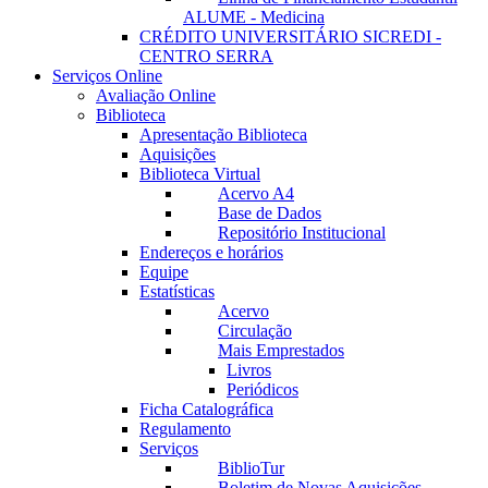
ALUME - Medicina
CRÉDITO UNIVERSITÁRIO SICREDI -
CENTRO SERRA
Serviços Online
Avaliação Online
Biblioteca
Apresentação Biblioteca
Aquisições
Biblioteca Virtual
Acervo A4
Base de Dados
Repositório Institucional
Endereços e horários
Equipe
Estatísticas
Acervo
Circulação
Mais Emprestados
Livros
Periódicos
Ficha Catalográfica
Regulamento
Serviços
BiblioTur
Boletim de Novas Aquisições