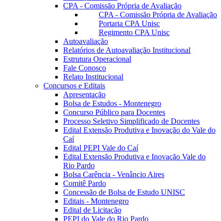
CPA - Comissão Própria de Avaliação
CPA - Comissão Própria de Avaliação
Portaria CPA Unisc
Regimento CPA Unisc
Autoavaliação
Relatórios de Autoavaliação Institucional
Estrutura Operacional
Fale Conosco
Relato Institucional
Concursos e Editais
Apresentação
Bolsa de Estudos - Montenegro
Concurso Público para Docentes
Processo Seletivo Simplificado de Docentes
Edital Extensão Produtiva e Inovação do Vale do
Caí
Edital PEPI Vale do Caí
Edital Extensão Produtiva e Inovação Vale do
Rio Pardo
Bolsa Carência - Venâncio Aires
Comitê Pardo
Concessão de Bolsa de Estudo UNISC
Editais - Montenegro
Edital de Licitação
PEPI do Vale do Rio Pardo