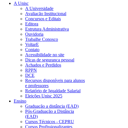
A Unisc
A Universidade
Avaliação Institucional
Concursos e Editais
Editora
Estrutura Administrativa
Ouvidoria
Trabalhe Conosco
VoltarE
Contato
Acessibilidade no site
Dicas de segurança pessoal
Achados e Perdidos
RPPN
DCE
Recursos disponíveis para alunos
e professores
Relatório de Igualdade Salarial
Eleições Unisc 2025
Ensino
Graduação a distância (EAD)
Pós-Graduação a Distância
(EAD)
Cursos Técnicos - CEPRU
Cursos Profissionalizantes