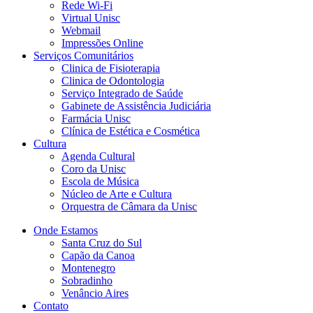
Rede Wi-Fi
Virtual Unisc
Webmail
Impressões Online
Serviços Comunitários
Clinica de Fisioterapia
Clinica de Odontologia
Serviço Integrado de Saúde
Gabinete de Assistência Judiciária
Farmácia Unisc
Clínica de Estética e Cosmética
Cultura
Agenda Cultural
Coro da Unisc
Escola de Música
Núcleo de Arte e Cultura
Orquestra de Câmara da Unisc
Onde Estamos
Santa Cruz do Sul
Capão da Canoa
Montenegro
Sobradinho
Venâncio Aires
Contato