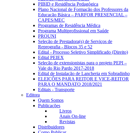
PIBID e Residência Pedagógica
Plano Nacional de Formação dos Professores da
Educação Básica – PARFOR PRESENCIAL –
CAPES/MEC
Programas de Residência Médica
Programa Multiprofissional em Saúde
PROUNI
Seleção de Prestadora(s) de Serviços de
Reprografia - Blocos 35 e 52
Edital - Processo Seletivo Simplificado (Direito)
Edital PEIEX
Seleção de extensionistas para o projeto PEPI –
Vale do Rio Pardo 2017-2018
Edital de Instalação de Lancheria em Sobradinho
ELEIÇÕES PARA REITOR E VICE-REITOR
PARA O MANDATO 2018/2021
Editais - Transporte
Editora
Quem Somos
Publicações
Livros
Anais On-line
Revistas
Distribuidores
Como Publicar