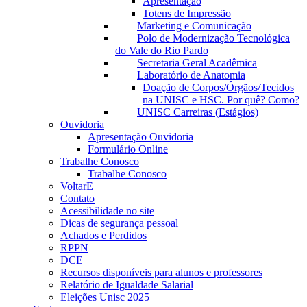
Apresentação
Totens de Impressão
Marketing e Comunicação
Polo de Modernização Tecnológica
do Vale do Rio Pardo
Secretaria Geral Acadêmica
Laboratório de Anatomia
Doação de Corpos/Órgãos/Tecidos
na UNISC e HSC. Por quê? Como?
UNISC Carreiras (Estágios)
Ouvidoria
Apresentação Ouvidoria
Formulário Online
Trabalhe Conosco
Trabalhe Conosco
VoltarE
Contato
Acessibilidade no site
Dicas de segurança pessoal
Achados e Perdidos
RPPN
DCE
Recursos disponíveis para alunos e professores
Relatório de Igualdade Salarial
Eleições Unisc 2025