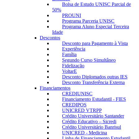
Bolsa de Estudo UNISC Parcial de
50%
PROUNI
Programa Parceria UNISC
Programa Aluno Especial Terceira
Idade
Descontos
Desconto para Pagamento à Vista
Experiência
Família
Segundo Curso Simultâneo
Fidelização
VoltarE
Desconto Diplomados outras IES
Desconto Transferência Externa
Financiamentos
CREDIUNISC
Financiamento Estudantil - FIES
CREDIPOS
UNICRED VTRPP
Crédito Universitário Santander
Crédito Educativo – Sicredi
Crédito Universitário Banrisul
UNICRED - Medicina
Linha de Financiamento Estudantil