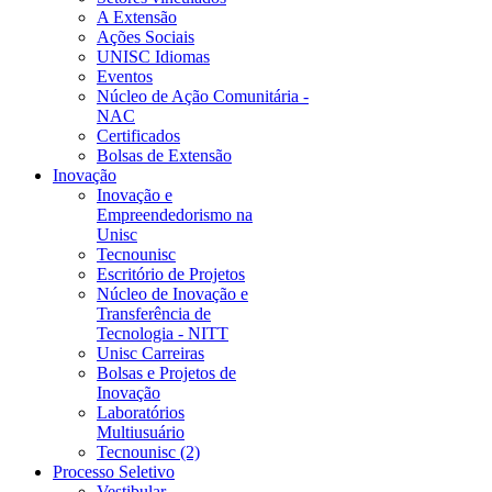
A Extensão
Ações Sociais
UNISC Idiomas
Eventos
Núcleo de Ação Comunitária -
NAC
Certificados
Bolsas de Extensão
Inovação
Inovação e
Empreendedorismo na
Unisc
Tecnounisc
Escritório de Projetos
Núcleo de Inovação e
Transferência de
Tecnologia - NITT
Unisc Carreiras
Bolsas e Projetos de
Inovação
Laboratórios
Multiusuário
Tecnounisc (2)
Processo Seletivo
Vestibular