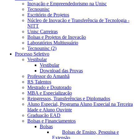
Inovação e Empreendedorismo na Unisc
Tecnounisc
Escritório de Projetos
Núcleo de Inovação e Transferência de Tecnologia -
NITT
Unisc Carreiras
Bolsas e Projetos de Inovação
Laboratórios Multiusuário
Tecnounisc (2)
Processo Seletivo
Vestibular
Vestibular
Download das Provas
Professor do Amanhã
RS Talentos
Mestrado e Doutorado
MBA e Especialização
Reingressos, Transferências e Diplomados
Aluno Especial, Programa Aluno Especial na Terceira
Idade e Aluno Ouvinte
Graduação EAD
Bolsas e Financiamentos
Bolsas
Bolsas de Ensino, Pesquisa e
Extensão