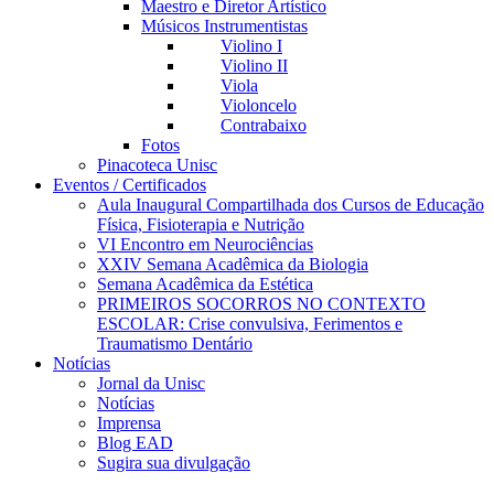
Maestro e Diretor Artístico
Músicos Instrumentistas
Violino I
Violino II
Viola
Violoncelo
Contrabaixo
Fotos
Pinacoteca Unisc
Eventos / Certificados
Aula Inaugural Compartilhada dos Cursos de Educação
Física, Fisioterapia e Nutrição
VI Encontro em Neurociências
XXIV Semana Acadêmica da Biologia
Semana Acadêmica da Estética
PRIMEIROS SOCORROS NO CONTEXTO
ESCOLAR: Crise convulsiva, Ferimentos e
Traumatismo Dentário
Notícias
Jornal da Unisc
Notícias
Imprensa
Blog EAD
Sugira sua divulgação