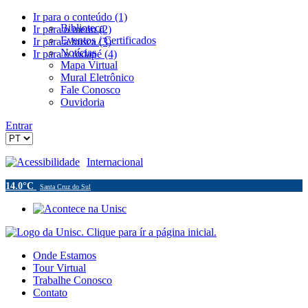
Ir para o conteúdo (1)
Biblioteca
Ir para o menu (2)
Eventos / Certificados
Ir para a busca (3)
Notícias
Ir para o rodapé (4)
Mapa Virtual
Mural Eletrônico
Fale Conosco
Ouvidoria
Entrar
Acessibilidade
Internacional
14.0°C
Santa Cruz do Sul
Onde Estamos
Tour Virtual
Trabalhe Conosco
Contato