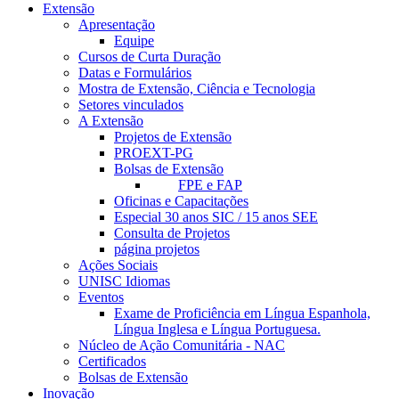
Extensão
Apresentação
Equipe
Cursos de Curta Duração
Datas e Formulários
Mostra de Extensão, Ciência e Tecnologia
Setores vinculados
A Extensão
Projetos de Extensão
PROEXT-PG
Bolsas de Extensão
FPE e FAP
Oficinas e Capacitações
Especial 30 anos SIC / 15 anos SEE
Consulta de Projetos
página projetos
Ações Sociais
UNISC Idiomas
Eventos
Exame de Proficiência em Língua Espanhola,
Língua Inglesa e Língua Portuguesa.
Núcleo de Ação Comunitária - NAC
Certificados
Bolsas de Extensão
Inovação