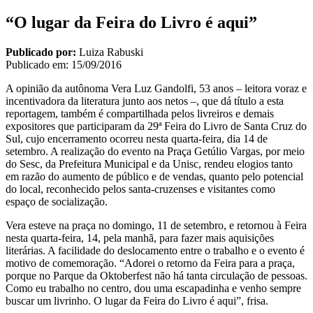
“O lugar da Feira do Livro é aqui”
Publicado por:
Luiza Rabuski
Publicado em:
15/09/2016
A opinião da autônoma Vera Luz Gandolfi, 53 anos – leitora voraz e
incentivadora da literatura junto aos netos –, que dá título a esta
reportagem, também é compartilhada pelos livreiros e demais
expositores que participaram da 29ª Feira do Livro de Santa Cruz do
Sul, cujo encerramento ocorreu nesta quarta-feira, dia 14 de
setembro. A realização do evento na Praça Getúlio Vargas, por meio
do Sesc, da Prefeitura Municipal e da Unisc, rendeu elogios tanto
em razão do aumento de público e de vendas, quanto pelo potencial
do local, reconhecido pelos santa-cruzenses e visitantes como
espaço de socialização.
Vera esteve na praça no domingo, 11 de setembro, e retornou à Feira
nesta quarta-feira, 14, pela manhã, para fazer mais aquisições
literárias. A facilidade do deslocamento entre o trabalho e o evento é
motivo de comemoração. “Adorei o retorno da Feira para a praça,
porque no Parque da Oktoberfest não há tanta circulação de pessoas.
Como eu trabalho no centro, dou uma escapadinha e venho sempre
buscar um livrinho. O lugar da Feira do Livro é aqui”, frisa.