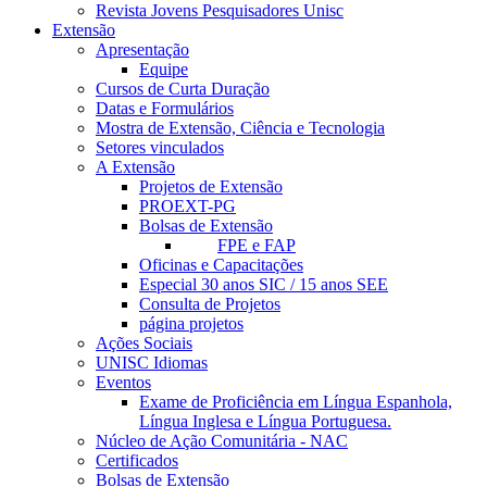
Revista Jovens Pesquisadores Unisc
Extensão
Apresentação
Equipe
Cursos de Curta Duração
Datas e Formulários
Mostra de Extensão, Ciência e Tecnologia
Setores vinculados
A Extensão
Projetos de Extensão
PROEXT-PG
Bolsas de Extensão
FPE e FAP
Oficinas e Capacitações
Especial 30 anos SIC / 15 anos SEE
Consulta de Projetos
página projetos
Ações Sociais
UNISC Idiomas
Eventos
Exame de Proficiência em Língua Espanhola,
Língua Inglesa e Língua Portuguesa.
Núcleo de Ação Comunitária - NAC
Certificados
Bolsas de Extensão