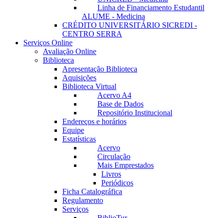
Linha de Financiamento Estudantil
ALUME - Medicina
CRÉDITO UNIVERSITÁRIO SICREDI -
CENTRO SERRA
Serviços Online
Avaliação Online
Biblioteca
Apresentação Biblioteca
Aquisições
Biblioteca Virtual
Acervo A4
Base de Dados
Repositório Institucional
Endereços e horários
Equipe
Estatísticas
Acervo
Circulação
Mais Emprestados
Livros
Periódicos
Ficha Catalográfica
Regulamento
Serviços
BiblioTur