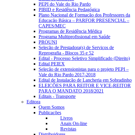
PEPI do Vale do Rio Pardo
PIBID e Residência Pedagógica
Plano Nacional de Formação dos Professores da
Educação Básica – PARFOR PRESENCIAL –
CAPES/MEC
Programas de Residência Médica
Programa Multiprofissional em Saúde
PROUNI
Seleção de Prestadora(s) de Serviços de
Reprografia - Blocos 35 e 52
Edital - Processo Seletivo Simplificado (Direito)
Edital PEIEX
Seleção de extensionistas para o projeto PEPI –
Vale do Rio Pardo 2017-2018
Edital de Instalação de Lancheria em Sobradinho
ELEIÇÕES PARA REITOR E VICE-REITOR
PARA O MANDATO 2018/2021
Editais - Transporte
Editora
Quem Somos
Publicações
Livros
Anais On-line
Revistas
Distribuidores