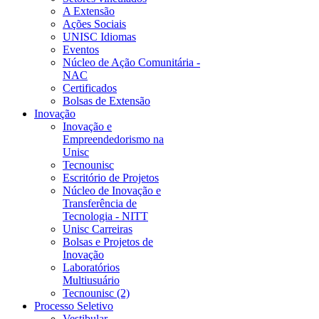
A Extensão
Ações Sociais
UNISC Idiomas
Eventos
Núcleo de Ação Comunitária -
NAC
Certificados
Bolsas de Extensão
Inovação
Inovação e
Empreendedorismo na
Unisc
Tecnounisc
Escritório de Projetos
Núcleo de Inovação e
Transferência de
Tecnologia - NITT
Unisc Carreiras
Bolsas e Projetos de
Inovação
Laboratórios
Multiusuário
Tecnounisc (2)
Processo Seletivo
Vestibular