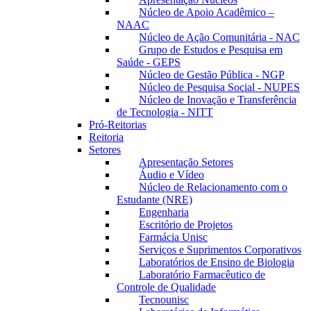
Núcleo de Apoio Acadêmico –
NAAC
Núcleo de Ação Comunitária - NAC
Grupo de Estudos e Pesquisa em
Saúde - GEPS
Núcleo de Gestão Pública - NGP
Núcleo de Pesquisa Social - NUPES
Núcleo de Inovação e Transferência
de Tecnologia - NITT
Pró-Reitorias
Reitoria
Setores
Apresentação Setores
Áudio e Vídeo
Núcleo de Relacionamento com o
Estudante (NRE)
Engenharia
Escritório de Projetos
Farmácia Unisc
Serviços e Suprimentos Corporativos
Laboratórios de Ensino de Biologia
Laboratório Farmacêutico de
Controle de Qualidade
Tecnounisc