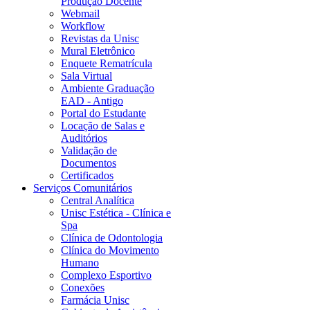
Produção Docente
Webmail
Workflow
Revistas da Unisc
Mural Eletrônico
Enquete Rematrícula
Sala Virtual
Ambiente Graduação
EAD - Antigo
Portal do Estudante
Locação de Salas e
Auditórios
Validação de
Documentos
Certificados
Serviços Comunitários
Central Analítica
Unisc Estética - Clínica e
Spa
Clínica de Odontologia
Clínica do Movimento
Humano
Complexo Esportivo
Conexões
Farmácia Unisc