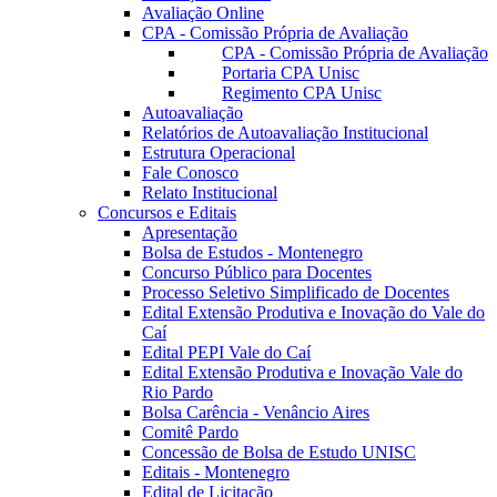
Avaliação Online
CPA - Comissão Própria de Avaliação
CPA - Comissão Própria de Avaliação
Portaria CPA Unisc
Regimento CPA Unisc
Autoavaliação
Relatórios de Autoavaliação Institucional
Estrutura Operacional
Fale Conosco
Relato Institucional
Concursos e Editais
Apresentação
Bolsa de Estudos - Montenegro
Concurso Público para Docentes
Processo Seletivo Simplificado de Docentes
Edital Extensão Produtiva e Inovação do Vale do
Caí
Edital PEPI Vale do Caí
Edital Extensão Produtiva e Inovação Vale do
Rio Pardo
Bolsa Carência - Venâncio Aires
Comitê Pardo
Concessão de Bolsa de Estudo UNISC
Editais - Montenegro
Edital de Licitação