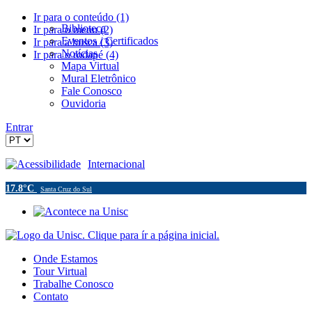
Ir para o conteúdo (1)
Biblioteca
Ir para o menu (2)
Eventos / Certificados
Ir para a busca (3)
Notícias
Ir para o rodapé (4)
Mapa Virtual
Mural Eletrônico
Fale Conosco
Ouvidoria
Entrar
Acessibilidade
Internacional
17.8°C
Santa Cruz do Sul
Onde Estamos
Tour Virtual
Trabalhe Conosco
Contato