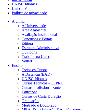
UNISC Idiomas
Unisc TV
Política de privacidade
A Unisc
A Universidade
Área Ambiental
Avaliação Institucional
Concursos e Editais
Editora
Estrutura Administrativa
Ouvidoria
Trabalhe na Unisc
VoltarE
Ensino
Todos os Cursos
A Distância (EAD)
UNISC Idiomas
Cursos Técnicos - CEPRU
Cursos Profissionalizantes
Educar-se
Cursos de Curta Duração
Graduação
Mestrado e Doutorado
MBA, Especialização E Aperfeiçoamento