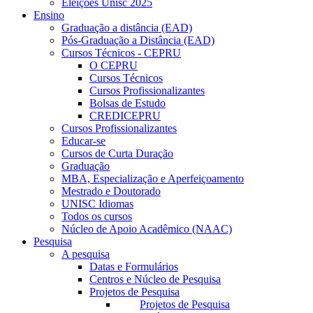
Eleições Unisc 2025
Ensino
Graduação a distância (EAD)
Pós-Graduação a Distância (EAD)
Cursos Técnicos - CEPRU
O CEPRU
Cursos Técnicos
Cursos Profissionalizantes
Bolsas de Estudo
CREDICEPRU
Cursos Profissionalizantes
Educar-se
Cursos de Curta Duração
Graduação
MBA, Especialização e Aperfeiçoamento
Mestrado e Doutorado
UNISC Idiomas
Todos os cursos
Núcleo de Apoio Acadêmico (NAAC)
Pesquisa
A pesquisa
Datas e Formulários
Centros e Núcleo de Pesquisa
Projetos de Pesquisa
Projetos de Pesquisa