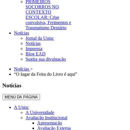
PRIMEIROS
SOCORROS NO
CONTEXTO
ESCOLAR: Crise
convulsiva, Ferimentos e
Traumatismo Dentário
Notícias
Jornal da Unisc
Notícias
Imprensa
Blog EAD
Sugira sua divulgação
Notícias
>
“O lugar da Feira do Livro é aqui”
Notícias
MENU DA PÁGINA
A Unisc
A Universidade
Avaliação Institucional
Apresentação
Avaliação Externa