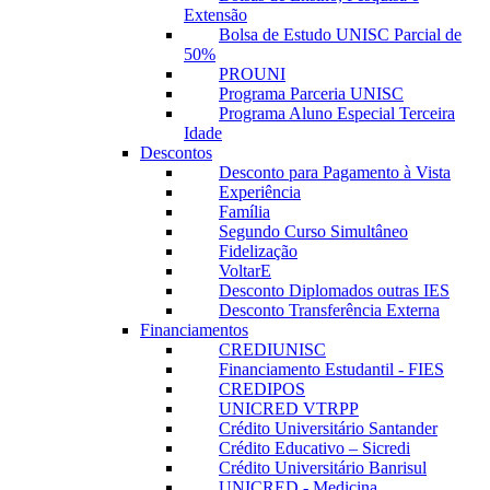
Extensão
Bolsa de Estudo UNISC Parcial de
50%
PROUNI
Programa Parceria UNISC
Programa Aluno Especial Terceira
Idade
Descontos
Desconto para Pagamento à Vista
Experiência
Família
Segundo Curso Simultâneo
Fidelização
VoltarE
Desconto Diplomados outras IES
Desconto Transferência Externa
Financiamentos
CREDIUNISC
Financiamento Estudantil - FIES
CREDIPOS
UNICRED VTRPP
Crédito Universitário Santander
Crédito Educativo – Sicredi
Crédito Universitário Banrisul
UNICRED - Medicina