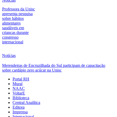
Notícias
Professora da Unisc
apresenta pesquisa
sobre hábitos
alimentares
saudáveis em
crianças durante
congresso
internacional
Notícias
Merendeiras de Encruzilhada do Sul participam de capacitação
sobre cardápio zero açúcar na Unisc
Portal RH
Mural
NAAC
VoltarE
Biblioteca
Central Analítica
Editora
Imprensa
Internacional