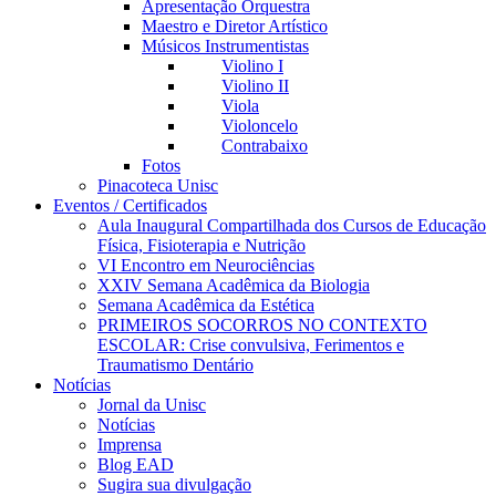
Apresentação Orquestra
Maestro e Diretor Artístico
Músicos Instrumentistas
Violino I
Violino II
Viola
Violoncelo
Contrabaixo
Fotos
Pinacoteca Unisc
Eventos / Certificados
Aula Inaugural Compartilhada dos Cursos de Educação
Física, Fisioterapia e Nutrição
VI Encontro em Neurociências
XXIV Semana Acadêmica da Biologia
Semana Acadêmica da Estética
PRIMEIROS SOCORROS NO CONTEXTO
ESCOLAR: Crise convulsiva, Ferimentos e
Traumatismo Dentário
Notícias
Jornal da Unisc
Notícias
Imprensa
Blog EAD
Sugira sua divulgação