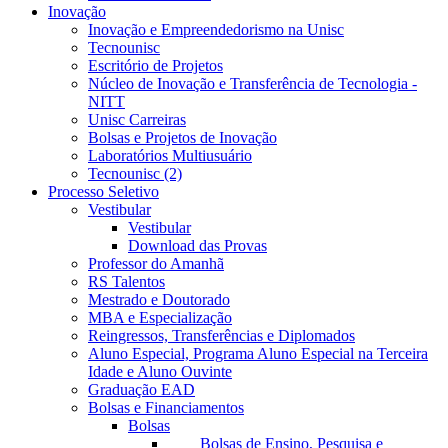
Inovação
Inovação e Empreendedorismo na Unisc
Tecnounisc
Escritório de Projetos
Núcleo de Inovação e Transferência de Tecnologia -
NITT
Unisc Carreiras
Bolsas e Projetos de Inovação
Laboratórios Multiusuário
Tecnounisc (2)
Processo Seletivo
Vestibular
Vestibular
Download das Provas
Professor do Amanhã
RS Talentos
Mestrado e Doutorado
MBA e Especialização
Reingressos, Transferências e Diplomados
Aluno Especial, Programa Aluno Especial na Terceira
Idade e Aluno Ouvinte
Graduação EAD
Bolsas e Financiamentos
Bolsas
Bolsas de Ensino, Pesquisa e