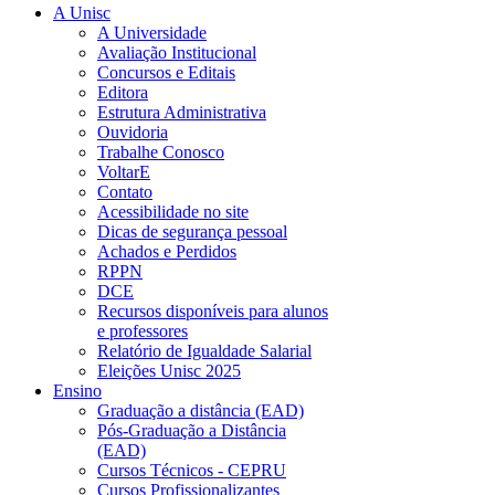
A Unisc
A Universidade
Avaliação Institucional
Concursos e Editais
Editora
Estrutura Administrativa
Ouvidoria
Trabalhe Conosco
VoltarE
Contato
Acessibilidade no site
Dicas de segurança pessoal
Achados e Perdidos
RPPN
DCE
Recursos disponíveis para alunos
e professores
Relatório de Igualdade Salarial
Eleições Unisc 2025
Ensino
Graduação a distância (EAD)
Pós-Graduação a Distância
(EAD)
Cursos Técnicos - CEPRU
Cursos Profissionalizantes