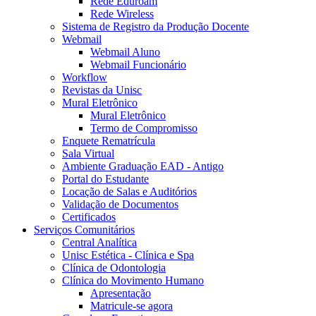
Rede Eduroam
Rede Wireless
Sistema de Registro da Produção Docente
Webmail
Webmail Aluno
Webmail Funcionário
Workflow
Revistas da Unisc
Mural Eletrônico
Mural Eletrônico
Termo de Compromisso
Enquete Rematrícula
Sala Virtual
Ambiente Graduação EAD - Antigo
Portal do Estudante
Locação de Salas e Auditórios
Validação de Documentos
Certificados
Serviços Comunitários
Central Analítica
Unisc Estética - Clínica e Spa
Clínica de Odontologia
Clínica do Movimento Humano
Apresentação
Matricule-se agora