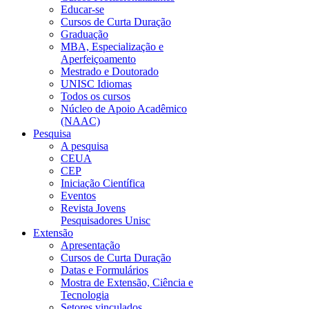
Educar-se
Cursos de Curta Duração
Graduação
MBA, Especialização e
Aperfeiçoamento
Mestrado e Doutorado
UNISC Idiomas
Todos os cursos
Núcleo de Apoio Acadêmico
(NAAC)
Pesquisa
A pesquisa
CEUA
CEP
Iniciação Científica
Eventos
Revista Jovens
Pesquisadores Unisc
Extensão
Apresentação
Cursos de Curta Duração
Datas e Formulários
Mostra de Extensão, Ciência e
Tecnologia
Setores vinculados