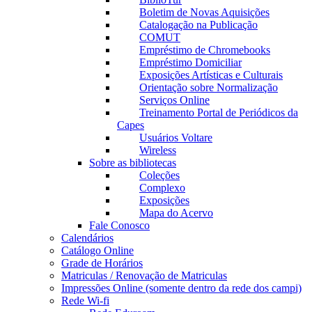
Boletim de Novas Aquisições
Catalogação na Publicação
COMUT
Empréstimo de Chromebooks
Empréstimo Domiciliar
Exposições Artísticas e Culturais
Orientação sobre Normalização
Serviços Online
Treinamento Portal de Periódicos da
Capes
Usuários Voltare
Wireless
Sobre as bibliotecas
Coleções
Complexo
Exposições
Mapa do Acervo
Fale Conosco
Calendários
Catálogo Online
Grade de Horários
Matriculas / Renovação de Matriculas
Impressões Online (somente dentro da rede dos campi)
Rede Wi-fi