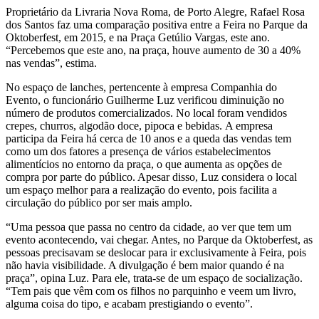
Proprietário da Livraria Nova Roma, de Porto Alegre, Rafael Rosa
dos Santos faz uma comparação positiva entre a Feira no Parque da
Oktoberfest, em 2015, e na Praça Getúlio Vargas, este ano.
“Percebemos que este ano, na praça, houve aumento de 30 a 40%
nas vendas”, estima.
No espaço de lanches, pertencente à empresa Companhia do
Evento, o funcionário Guilherme Luz verificou diminuição no
número de produtos comercializados. No local foram vendidos
crepes, churros, algodão doce, pipoca e bebidas. A empresa
participa da Feira há cerca de 10 anos e a queda das vendas tem
como um dos fatores a presença de vários estabelecimentos
alimentícios no entorno da praça, o que aumenta as opções de
compra por parte do público. Apesar disso, Luz considera o local
um espaço melhor para a realização do evento, pois facilita a
circulação do público por ser mais amplo.
“Uma pessoa que passa no centro da cidade, ao ver que tem um
evento acontecendo, vai chegar. Antes, no Parque da Oktoberfest, as
pessoas precisavam se deslocar para ir exclusivamente à Feira, pois
não havia visibilidade. A divulgação é bem maior quando é na
praça”, opina Luz. Para ele, trata-se de um espaço de socialização.
“Tem pais que vêm com os filhos no parquinho e veem um livro,
alguma coisa do tipo, e acabam prestigiando o evento”.