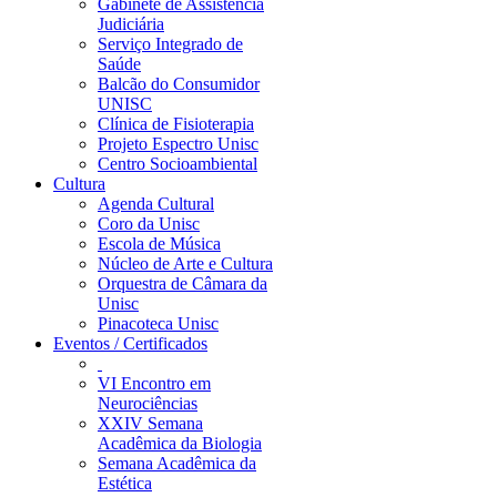
Gabinete de Assistência
Judiciária
Serviço Integrado de
Saúde
Balcão do Consumidor
UNISC
Clínica de Fisioterapia
Projeto Espectro Unisc
Centro Socioambiental
Cultura
Agenda Cultural
Coro da Unisc
Escola de Música
Núcleo de Arte e Cultura
Orquestra de Câmara da
Unisc
Pinacoteca Unisc
Eventos / Certificados
VI Encontro em
Neurociências
XXIV Semana
Acadêmica da Biologia
Semana Acadêmica da
Estética