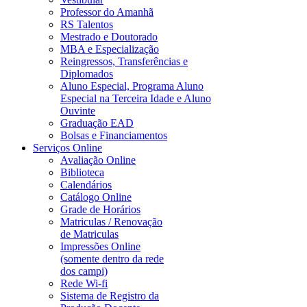
Professor do Amanhã
RS Talentos
Mestrado e Doutorado
MBA e Especialização
Reingressos, Transferências e
Diplomados
Aluno Especial, Programa Aluno
Especial na Terceira Idade e Aluno
Ouvinte
Graduação EAD
Bolsas e Financiamentos
Serviços Online
Avaliação Online
Biblioteca
Calendários
Catálogo Online
Grade de Horários
Matriculas / Renovação
de Matriculas
Impressões Online
(somente dentro da rede
dos campi)
Rede Wi-fi
Sistema de Registro da