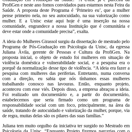
ProfiGen e neste ano fomos convidados para estarmos nesta Feira da
Saúde. A proposta deste Programa é ‘Primeiro eu’, que a mulher
pense primeiro nela, no seu autocuidado, na sua valorização como
mulher. E a Unisc estar aqui hoje é uma inserção na nossa
comunidade, engrandece a nossa Instituição que é comunitária e
deve estar onde a comunidade precisa”, exalta.
A ideia do Mulheres Girassol surgiu da dissertação de mestrado pelo
Programa de Pós-Graduação em Psicologia da Unisc, da egressa
Juliana Àvila, gerente de Pessoas e Cultura da ProfiGen. Na
proposta inicial, o objeto de estudo foi mulheres em situação de
violência doméstica e vulnerabilidade social, e a pesquisa era o
porquê da normalização desse tipo de violência. “A ideia era fazer a
pesquisa com mulheres das periferias. Entretanto, numa conversa
com a direção, eu sabia que nós tínhamos essas mulheres
trabalhando conosco nas lavouras. Então, enquanto projeto,
aconteceu com esse viés. Depois disso, a empresa abraçou a ideia.
Foi realizado um documentário e, a partir do documentário,
estabelecemos que seria firmado como um programa de
responsabilidade social com um foco, principalmente, na área da
saúde, tratando de autocuidado e valorização da mulher, porque, via
de regra, muitas delas são os pilares das suas famílias.”
Juliana tem muito orgulho da iniciativa ter surgido no Mestrado em
Psicologia da Unisc. “Enquanto Projeto fizemos parcerias com o