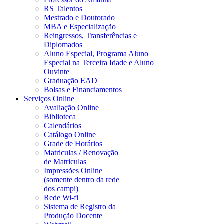
RS Talentos
Mestrado e Doutorado
MBA e Especialização
Reingressos, Transferências e
Diplomados
Aluno Especial, Programa Aluno
Especial na Terceira Idade e Aluno
Ouvinte
Graduação EAD
Bolsas e Financiamentos
Serviços Online
Avaliação Online
Biblioteca
Calendários
Catálogo Online
Grade de Horários
Matriculas / Renovação
de Matriculas
Impressões Online
(somente dentro da rede
dos campi)
Rede Wi-fi
Sistema de Registro da
Produção Docente