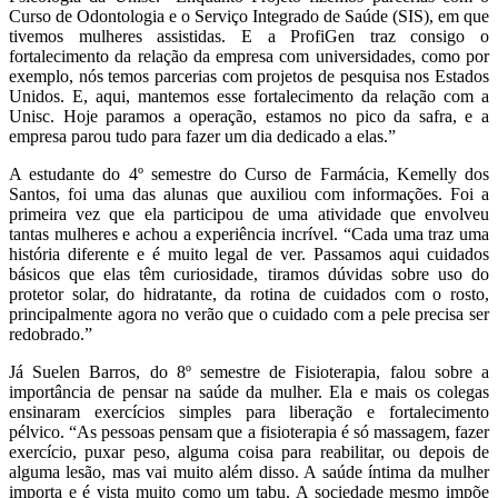
Curso de Odontologia e o Serviço Integrado de Saúde (SIS), em que
tivemos mulheres assistidas. E a ProfiGen traz consigo o
fortalecimento da relação da empresa com universidades, como por
exemplo, nós temos parcerias com projetos de pesquisa nos Estados
Unidos. E, aqui, mantemos esse fortalecimento da relação com a
Unisc. Hoje paramos a operação, estamos no pico da safra, e a
empresa parou tudo para fazer um dia dedicado a elas.”
A estudante do 4º semestre do Curso de Farmácia, Kemelly dos
Santos, foi uma das alunas que auxiliou com informações. Foi a
primeira vez que ela participou de uma atividade que envolveu
tantas mulheres e achou a experiência incrível. “Cada uma traz uma
história diferente e é muito legal de ver. Passamos aqui cuidados
básicos que elas têm curiosidade, tiramos dúvidas sobre uso do
protetor solar, do hidratante, da rotina de cuidados com o rosto,
principalmente agora no verão que o cuidado com a pele precisa ser
redobrado.”
Já Suelen Barros, do 8º semestre de Fisioterapia, falou sobre a
importância de pensar na saúde da mulher. Ela e mais os colegas
ensinaram exercícios simples para liberação e fortalecimento
pélvico. “As pessoas pensam que a fisioterapia é só massagem, fazer
exercício, puxar peso, alguma coisa para reabilitar, ou depois de
alguma lesão, mas vai muito além disso. A saúde íntima da mulher
importa e é vista muito como um tabu. A sociedade mesmo impõe