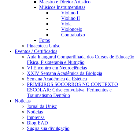
Maestro e Diretor Artístico
Músicos Instrumentistas
Violino I
Violino II
Viola
Violoncelo
Contrabaixo
Fotos
Pinacoteca Unisc
Eventos / Certificados
Aula Inaugural Compartilhada dos Cursos de Educação
Física, Fisioterapia e Nutrição
VI Encontro em Neurociências
XXIV Semana Acadêmica da Biologia
Semana Acadêmica da Estética
PRIMEIROS SOCORROS NO CONTEXTO
ESCOLAR: Crise convulsiva, Ferimentos e
Traumatismo Dentário
Notícias
Jornal da Unisc
Notícias
Imprensa
Blog EAD
Sugira sua divulgação