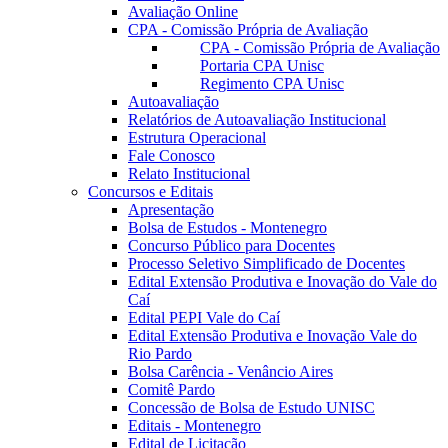
Avaliação Online
CPA - Comissão Própria de Avaliação
CPA - Comissão Própria de Avaliação
Portaria CPA Unisc
Regimento CPA Unisc
Autoavaliação
Relatórios de Autoavaliação Institucional
Estrutura Operacional
Fale Conosco
Relato Institucional
Concursos e Editais
Apresentação
Bolsa de Estudos - Montenegro
Concurso Público para Docentes
Processo Seletivo Simplificado de Docentes
Edital Extensão Produtiva e Inovação do Vale do
Caí
Edital PEPI Vale do Caí
Edital Extensão Produtiva e Inovação Vale do
Rio Pardo
Bolsa Carência - Venâncio Aires
Comitê Pardo
Concessão de Bolsa de Estudo UNISC
Editais - Montenegro
Edital de Licitação