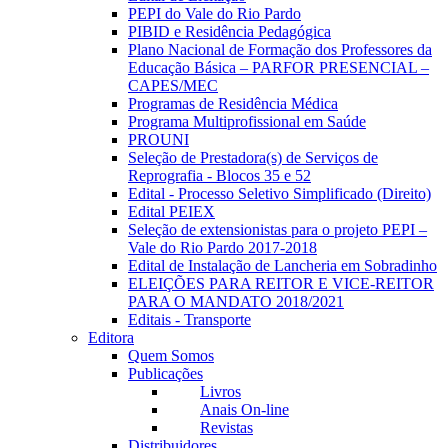
PEPI do Vale do Rio Pardo
PIBID e Residência Pedagógica
Plano Nacional de Formação dos Professores da
Educação Básica – PARFOR PRESENCIAL –
CAPES/MEC
Programas de Residência Médica
Programa Multiprofissional em Saúde
PROUNI
Seleção de Prestadora(s) de Serviços de
Reprografia - Blocos 35 e 52
Edital - Processo Seletivo Simplificado (Direito)
Edital PEIEX
Seleção de extensionistas para o projeto PEPI –
Vale do Rio Pardo 2017-2018
Edital de Instalação de Lancheria em Sobradinho
ELEIÇÕES PARA REITOR E VICE-REITOR
PARA O MANDATO 2018/2021
Editais - Transporte
Editora
Quem Somos
Publicações
Livros
Anais On-line
Revistas
Distribuidores