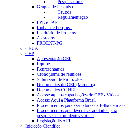
Pesquisadores
Grupos de Pesquisa
Grupos
Regulamentação
FPE e FAP
Linhas de Pesquisa
Escritório de Projetos
Atestados
PROEXT-PG
CEUA
CEP
Apresentação CEP
Equipe
Representantes
Cronograma de reuniões
Submissão de Protocolos
Documentos do CEP (Modelos)
Documentos CONEP
Acesse aqui as capacitações do CEP - Vídeos
Acesse Aqui a Plataforma Brasil
Procedimentos para assinaturas da folha de rosto
Procedimentos que devem ser adotados para
pesquisas em ambientes virtuais
Legislação INAEP
Iniciação Científica