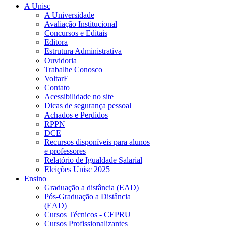
A Unisc
A Universidade
Avaliação Institucional
Concursos e Editais
Editora
Estrutura Administrativa
Ouvidoria
Trabalhe Conosco
VoltarE
Contato
Acessibilidade no site
Dicas de segurança pessoal
Achados e Perdidos
RPPN
DCE
Recursos disponíveis para alunos
e professores
Relatório de Igualdade Salarial
Eleições Unisc 2025
Ensino
Graduação a distância (EAD)
Pós-Graduação a Distância
(EAD)
Cursos Técnicos - CEPRU
Cursos Profissionalizantes