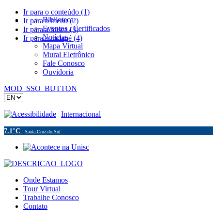
Ir para o conteúdo (1)
Biblioteca
Ir para o menu (2)
Eventos / Certificados
Ir para a busca (3)
Notícias
Ir para o rodapé (4)
Mapa Virtual
Mural Eletrônico
Fale Conosco
Ouvidoria
MOD_SSO_BUTTON
Acessibilidade
Internacional
7.1°C
Santa Cruz do Sul
Onde Estamos
Tour Virtual
Trabalhe Conosco
Contato