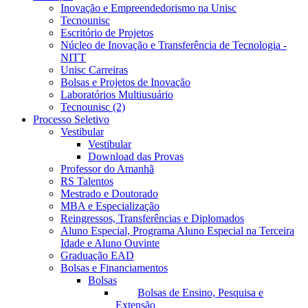
Inovação e Empreendedorismo na Unisc
Tecnounisc
Escritório de Projetos
Núcleo de Inovação e Transferência de Tecnologia -
NITT
Unisc Carreiras
Bolsas e Projetos de Inovação
Laboratórios Multiusuário
Tecnounisc (2)
Processo Seletivo
Vestibular
Vestibular
Download das Provas
Professor do Amanhã
RS Talentos
Mestrado e Doutorado
MBA e Especialização
Reingressos, Transferências e Diplomados
Aluno Especial, Programa Aluno Especial na Terceira
Idade e Aluno Ouvinte
Graduação EAD
Bolsas e Financiamentos
Bolsas
Bolsas de Ensino, Pesquisa e
Extensão