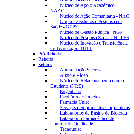
Núcleo de Apoio Acadêmico –
NAAC
Núcleo de Ação Comunitária - NAC
Grupo de Estudos e Pesquisa em
Saúde - GEPS
Núcleo de Gestão Pública - NGP
Núcleo de Pesquisa Social - NUPES
Núcleo de Inovação e Transferência
de Tecnologia - NITT
Pró-Reitorias
Reitoria
Setores
Apresentação Setores
Áudio e Vídeo
Núcleo de Relacionamento com o
Estudante (NRE)
Engenharia
Escritório de Projetos
Farmácia Unisc
Serviços e Suprimentos Corporativos
Laboratórios de Ensino de Biologia
Laboratório Farmacêutico de
Controle de Qualidade
Tecnounisc