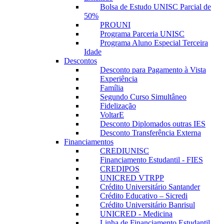
Bolsa de Estudo UNISC Parcial de
50%
PROUNI
Programa Parceria UNISC
Programa Aluno Especial Terceira
Idade
Descontos
Desconto para Pagamento à Vista
Experiência
Família
Segundo Curso Simultâneo
Fidelização
VoltarE
Desconto Diplomados outras IES
Desconto Transferência Externa
Financiamentos
CREDIUNISC
Financiamento Estudantil - FIES
CREDIPOS
UNICRED VTRPP
Crédito Universitário Santander
Crédito Educativo – Sicredi
Crédito Universitário Banrisul
UNICRED - Medicina
Linha de Financiamento Estudantil