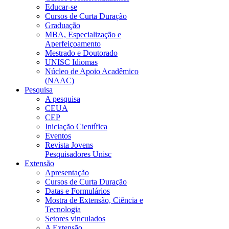
Educar-se
Cursos de Curta Duração
Graduação
MBA, Especialização e
Aperfeiçoamento
Mestrado e Doutorado
UNISC Idiomas
Núcleo de Apoio Acadêmico
(NAAC)
Pesquisa
A pesquisa
CEUA
CEP
Iniciação Científica
Eventos
Revista Jovens
Pesquisadores Unisc
Extensão
Apresentação
Cursos de Curta Duração
Datas e Formulários
Mostra de Extensão, Ciência e
Tecnologia
Setores vinculados
A Extensão