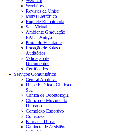
Webmail
Workflow
Revistas da Unisc
Mural Eletrônico
Enquete Rematrícula
Sala Virtual
Ambiente Graduação
EAD - Antigo
Portal do Estudante
Locação de Salas e
Auditórios
Validação de
Documentos
Certificados
Serviços Comunitários
Central Analítica
Unisc Estética - Clínica e
Spa
Clínica de Odontologia
Clínica do Movimento
Humano
Complexo Esportivo
Conexões
Farmácia Unisc
Gabinete de Assistência