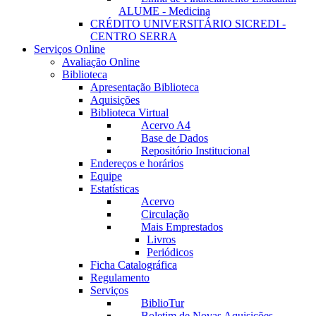
ALUME - Medicina
CRÉDITO UNIVERSITÁRIO SICREDI -
CENTRO SERRA
Serviços Online
Avaliação Online
Biblioteca
Apresentação Biblioteca
Aquisições
Biblioteca Virtual
Acervo A4
Base de Dados
Repositório Institucional
Endereços e horários
Equipe
Estatísticas
Acervo
Circulação
Mais Emprestados
Livros
Periódicos
Ficha Catalográfica
Regulamento
Serviços
BiblioTur
Boletim de Novas Aquisições