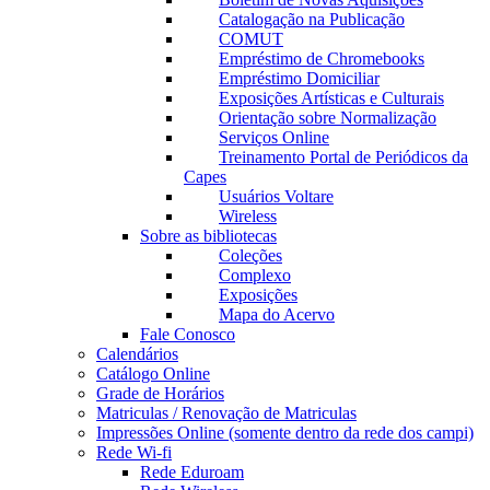
Catalogação na Publicação
COMUT
Empréstimo de Chromebooks
Empréstimo Domiciliar
Exposições Artísticas e Culturais
Orientação sobre Normalização
Serviços Online
Treinamento Portal de Periódicos da
Capes
Usuários Voltare
Wireless
Sobre as bibliotecas
Coleções
Complexo
Exposições
Mapa do Acervo
Fale Conosco
Calendários
Catálogo Online
Grade de Horários
Matriculas / Renovação de Matriculas
Impressões Online (somente dentro da rede dos campi)
Rede Wi-fi
Rede Eduroam