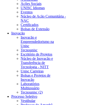
Ações Sociais
UNISC Idiomas
Eventos
Núcleo de Ação Comunitária -
NAC
Certificados
Bolsas de Extensão
Inovação
Inovação e
Empreendedorismo na
Unisc
Tecnounisc
Escritório de Projetos
Núcleo de Inovação e
Transferência de
Tecnologia - NITT
Unisc Carreiras
Bolsas e Projetos de
Inovação
Laboratórios
Multiusuário
Tecnounisc (2)
Processo Seletivo
Vestibular
Professor do Amanhã