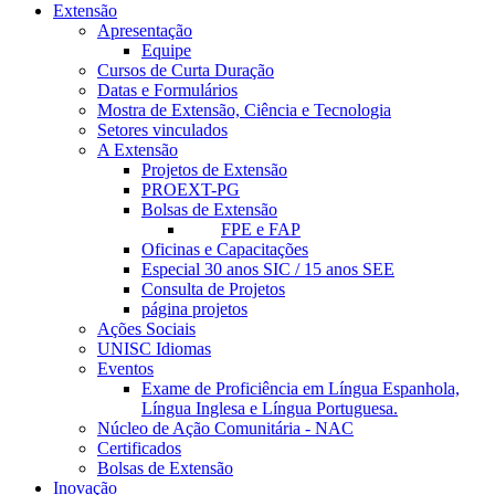
Extensão
Apresentação
Equipe
Cursos de Curta Duração
Datas e Formulários
Mostra de Extensão, Ciência e Tecnologia
Setores vinculados
A Extensão
Projetos de Extensão
PROEXT-PG
Bolsas de Extensão
FPE e FAP
Oficinas e Capacitações
Especial 30 anos SIC / 15 anos SEE
Consulta de Projetos
página projetos
Ações Sociais
UNISC Idiomas
Eventos
Exame de Proficiência em Língua Espanhola,
Língua Inglesa e Língua Portuguesa.
Núcleo de Ação Comunitária - NAC
Certificados
Bolsas de Extensão
Inovação