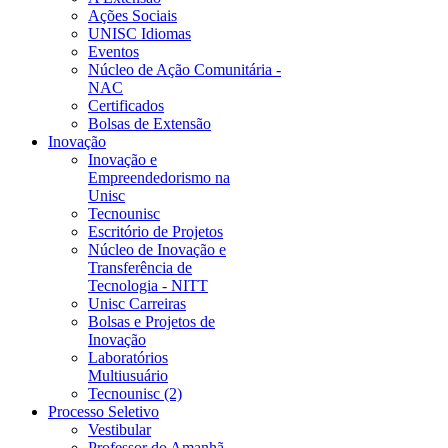
Ações Sociais
UNISC Idiomas
Eventos
Núcleo de Ação Comunitária -
NAC
Certificados
Bolsas de Extensão
Inovação
Inovação e
Empreendedorismo na
Unisc
Tecnounisc
Escritório de Projetos
Núcleo de Inovação e
Transferência de
Tecnologia - NITT
Unisc Carreiras
Bolsas e Projetos de
Inovação
Laboratórios
Multiusuário
Tecnounisc (2)
Processo Seletivo
Vestibular
Professor do Amanhã