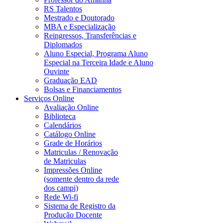
RS Talentos
Mestrado e Doutorado
MBA e Especialização
Reingressos, Transferências e
Diplomados
Aluno Especial, Programa Aluno
Especial na Terceira Idade e Aluno
Ouvinte
Graduação EAD
Bolsas e Financiamentos
Serviços Online
Avaliação Online
Biblioteca
Calendários
Catálogo Online
Grade de Horários
Matriculas / Renovação
de Matriculas
Impressões Online
(somente dentro da rede
dos campi)
Rede Wi-fi
Sistema de Registro da
Produção Docente