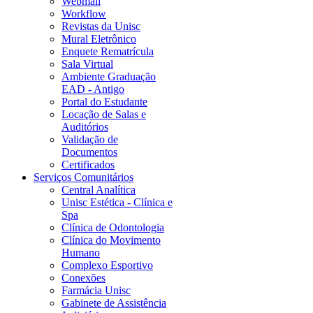
Webmail
Workflow
Revistas da Unisc
Mural Eletrônico
Enquete Rematrícula
Sala Virtual
Ambiente Graduação
EAD - Antigo
Portal do Estudante
Locação de Salas e
Auditórios
Validação de
Documentos
Certificados
Serviços Comunitários
Central Analítica
Unisc Estética - Clínica e
Spa
Clínica de Odontologia
Clínica do Movimento
Humano
Complexo Esportivo
Conexões
Farmácia Unisc
Gabinete de Assistência