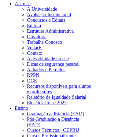
A Unisc
A Universidade
Avaliação Institucional
Concursos e Editais
Editora
Estrutura Administrativa
Ouvidoria
Trabalhe Conosco
VoltarE
Contato
Acessibilidade no site
Dicas de segurança pessoal
Achados e Perdidos
RPPN
DCE
Recursos disponíveis para alunos
e professores
Relatório de Igualdade Salarial
Eleições Unisc 2025
Ensino
Graduação a distância (EAD)
Pós-Graduação a Distância
(EAD)
Cursos Técnicos - CEPRU
Cursos Profissionalizantes