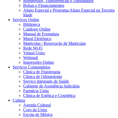
Reingressos, Transferências e Diplomados
Bolsas e Financiamentos
Aluno Especial e Programa Aluno Especial na Terceira
Idade
Serviços Online
Biblioteca
Catálogo Online
Manual de Formatura
Mural Eletrônico
Matriculas / Renovação de Matriculas
Rede Wi-Fi
Virtual Unisc
Webmail
Impressões Online
Serviços Comunitários
Clinica de Fisioterapia
Clinica de Odontologia
Serviço Integrado de Saúde
Gabinete de Assistência Judiciária
Farmácia Unisc
Clínica de Estética e Cosmética
Cultura
Agenda Cultural
Coro da Unisc
Escola de Música