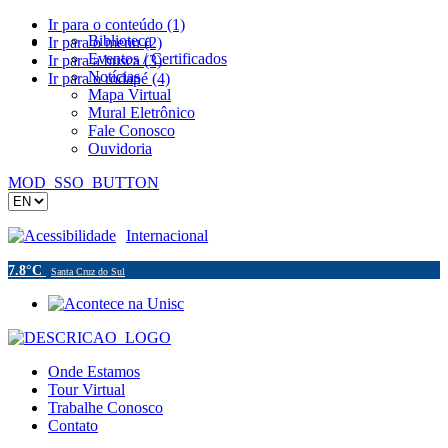
Ir para o conteúdo (1)
Biblioteca
Ir para o menu (2)
Eventos / Certificados
Ir para a busca (3)
Notícias
Ir para o rodapé (4)
Mapa Virtual
Mural Eletrônico
Fale Conosco
Ouvidoria
MOD_SSO_BUTTON
Acessibilidade
Internacional
7.8°C
Santa Cruz do Sul
Onde Estamos
Tour Virtual
Trabalhe Conosco
Contato