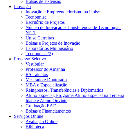
Bolsas de Extensão
Inovação
Inovação e Empreendedorismo na Unisc
Tecnounisc
Escritório de Projetos
Núcleo de Inovação e Transferência de Tecnologia -
NITT
Unisc Carreiras
Bolsas e Projetos de Inovação
Laboratórios Multiusuário
Tecnounisc (2)
Processo Seletivo
Vestibular
Professor do Amanhã
RS Talentos
Mestrado e Doutorado
MBA e Especialização
Reingressos, Transferências e Diplomados
Aluno Especial, Programa Aluno Especial na Terceira
Idade e Aluno Ouvinte
Graduação EAD
Bolsas e Financiamentos
Serviços Online
Avaliação Online
Biblioteca