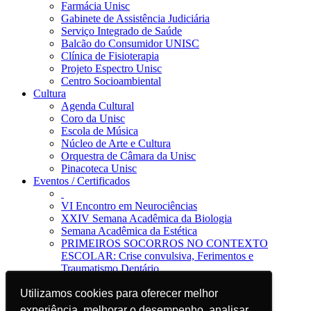
Farmácia Unisc
Gabinete de Assistência Judiciária
Serviço Integrado de Saúde
Balcão do Consumidor UNISC
Clínica de Fisioterapia
Projeto Espectro Unisc
Centro Socioambiental
Cultura
Agenda Cultural
Coro da Unisc
Escola de Música
Núcleo de Arte e Cultura
Orquestra de Câmara da Unisc
Pinacoteca Unisc
Eventos / Certificados
VI Encontro em Neurociências
XXIV Semana Acadêmica da Biologia
Semana Acadêmica da Estética
PRIMEIROS SOCORROS NO CONTEXTO
ESCOLAR: Crise convulsiva, Ferimentos e
Traumatismo Dentário
Notícias
Jornal da Unisc
Utilizamos cookies para oferecer melhor
Utilizamos cookies para oferecer melhor
Notícias
experiência, melhorar o desempenho, analisar
experiência, melhorar o desempenho, analisar