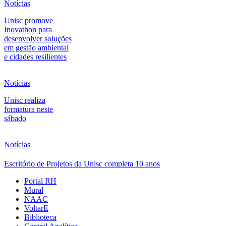
Notícias
Unisc promove
Inovathon para
desenvolver soluções
em gestão ambiental
e cidades resilientes
Notícias
Unisc realiza
formatura neste
sábado
Notícias
Escritório de Projetos da Unisc completa 10 anos
Portal RH
Mural
NAAC
VoltarE
Biblioteca