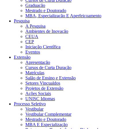
Cursos de Curta Duração
Graduação
Mestrado e Doutorado
MBA, Especialização E Aperfeiçoamento
Pesquisa
A Pesquisa
Ambientes de Inovação
CEUA
CEP
Iniciação Científica
Eventos
Extensão
Apresentação
Cursos de Curta Duração
Matrículas
Salão de Ensino e Extensão
Setores Vincualdos
Projetos de Extensão
Ações Sociais
UNISC Idiomas
Processo Seletivo
Vestibular
Vestibular Complementar
Mestrado e Doutorado
MBA E Especialização