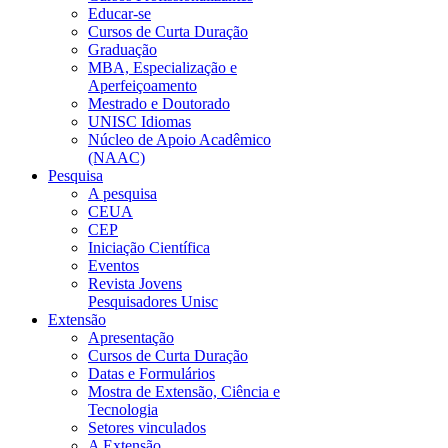
Educar-se
Cursos de Curta Duração
Graduação
MBA, Especialização e
Aperfeiçoamento
Mestrado e Doutorado
UNISC Idiomas
Núcleo de Apoio Acadêmico
(NAAC)
Pesquisa
A pesquisa
CEUA
CEP
Iniciação Científica
Eventos
Revista Jovens
Pesquisadores Unisc
Extensão
Apresentação
Cursos de Curta Duração
Datas e Formulários
Mostra de Extensão, Ciência e
Tecnologia
Setores vinculados
A Extensão