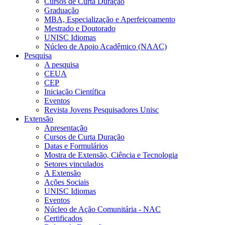
Cursos de Curta Duração
Graduação
MBA, Especialização e Aperfeiçoamento
Mestrado e Doutorado
UNISC Idiomas
Núcleo de Apoio Acadêmico (NAAC)
Pesquisa
A pesquisa
CEUA
CEP
Iniciação Científica
Eventos
Revista Jovens Pesquisadores Unisc
Extensão
Apresentação
Cursos de Curta Duração
Datas e Formulários
Mostra de Extensão, Ciência e Tecnologia
Setores vinculados
A Extensão
Ações Sociais
UNISC Idiomas
Eventos
Núcleo de Ação Comunitária - NAC
Certificados