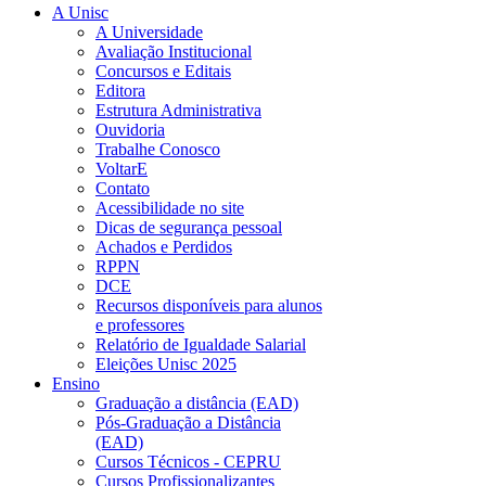
A Unisc
A Universidade
Avaliação Institucional
Concursos e Editais
Editora
Estrutura Administrativa
Ouvidoria
Trabalhe Conosco
VoltarE
Contato
Acessibilidade no site
Dicas de segurança pessoal
Achados e Perdidos
RPPN
DCE
Recursos disponíveis para alunos
e professores
Relatório de Igualdade Salarial
Eleições Unisc 2025
Ensino
Graduação a distância (EAD)
Pós-Graduação a Distância
(EAD)
Cursos Técnicos - CEPRU
Cursos Profissionalizantes