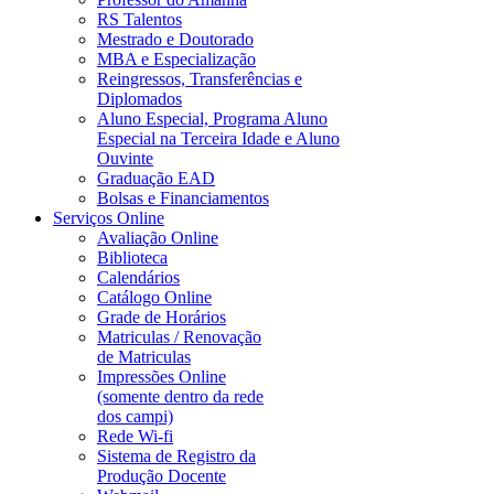
RS Talentos
Mestrado e Doutorado
MBA e Especialização
Reingressos, Transferências e
Diplomados
Aluno Especial, Programa Aluno
Especial na Terceira Idade e Aluno
Ouvinte
Graduação EAD
Bolsas e Financiamentos
Serviços Online
Avaliação Online
Biblioteca
Calendários
Catálogo Online
Grade de Horários
Matriculas / Renovação
de Matriculas
Impressões Online
(somente dentro da rede
dos campi)
Rede Wi-fi
Sistema de Registro da
Produção Docente