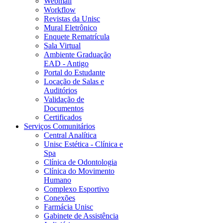
Webmail
Workflow
Revistas da Unisc
Mural Eletrônico
Enquete Rematrícula
Sala Virtual
Ambiente Graduação
EAD - Antigo
Portal do Estudante
Locação de Salas e
Auditórios
Validação de
Documentos
Certificados
Serviços Comunitários
Central Analítica
Unisc Estética - Clínica e
Spa
Clínica de Odontologia
Clínica do Movimento
Humano
Complexo Esportivo
Conexões
Farmácia Unisc
Gabinete de Assistência