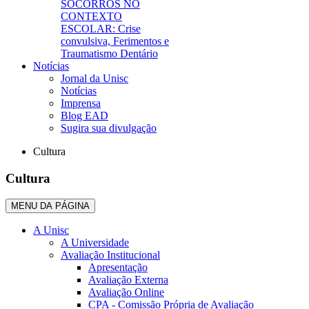
SOCORROS NO
CONTEXTO
ESCOLAR: Crise
convulsiva, Ferimentos e
Traumatismo Dentário
Notícias
Jornal da Unisc
Notícias
Imprensa
Blog EAD
Sugira sua divulgação
Cultura
Cultura
MENU DA PÁGINA
A Unisc
A Universidade
Avaliação Institucional
Apresentação
Avaliação Externa
Avaliação Online
CPA - Comissão Própria de Avaliação