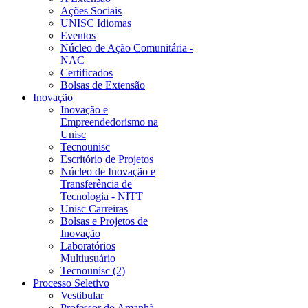
Ações Sociais
UNISC Idiomas
Eventos
Núcleo de Ação Comunitária -
NAC
Certificados
Bolsas de Extensão
Inovação
Inovação e
Empreendedorismo na
Unisc
Tecnounisc
Escritório de Projetos
Núcleo de Inovação e
Transferência de
Tecnologia - NITT
Unisc Carreiras
Bolsas e Projetos de
Inovação
Laboratórios
Multiusuário
Tecnounisc (2)
Processo Seletivo
Vestibular
Professor do Amanhã