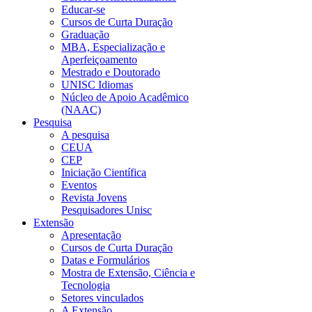
Educar-se
Cursos de Curta Duração
Graduação
MBA, Especialização e
Aperfeiçoamento
Mestrado e Doutorado
UNISC Idiomas
Núcleo de Apoio Acadêmico
(NAAC)
Pesquisa
A pesquisa
CEUA
CEP
Iniciação Científica
Eventos
Revista Jovens
Pesquisadores Unisc
Extensão
Apresentação
Cursos de Curta Duração
Datas e Formulários
Mostra de Extensão, Ciência e
Tecnologia
Setores vinculados
A Extensão