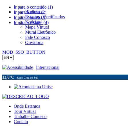
Ir para o conteúdo (1)
Biblioteca
Ir para o menu (2)
Eventos / Certificados
Ir para a busca (3)
Notícias
Ir para o rodapé (4)
Mapa Virtual
Mural Eletrônico
Fale Conosco
Ouvidoria
MOD_SSO_BUTTON
Acessibilidade
Internacional
12.0°C
Santa Cruz do Sul
Onde Estamos
Tour Virtual
Trabalhe Conosco
Contato