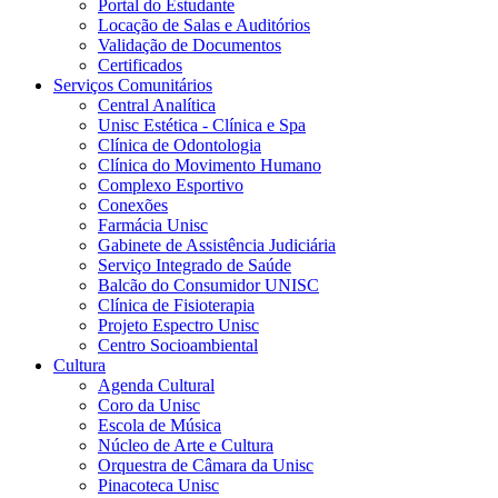
Portal do Estudante
Locação de Salas e Auditórios
Validação de Documentos
Certificados
Serviços Comunitários
Central Analítica
Unisc Estética - Clínica e Spa
Clínica de Odontologia
Clínica do Movimento Humano
Complexo Esportivo
Conexões
Farmácia Unisc
Gabinete de Assistência Judiciária
Serviço Integrado de Saúde
Balcão do Consumidor UNISC
Clínica de Fisioterapia
Projeto Espectro Unisc
Centro Socioambiental
Cultura
Agenda Cultural
Coro da Unisc
Escola de Música
Núcleo de Arte e Cultura
Orquestra de Câmara da Unisc
Pinacoteca Unisc