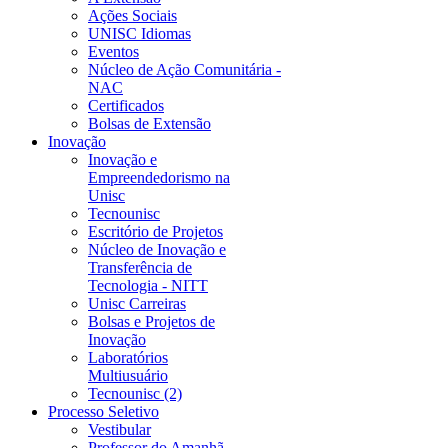
Ações Sociais
UNISC Idiomas
Eventos
Núcleo de Ação Comunitária -
NAC
Certificados
Bolsas de Extensão
Inovação
Inovação e
Empreendedorismo na
Unisc
Tecnounisc
Escritório de Projetos
Núcleo de Inovação e
Transferência de
Tecnologia - NITT
Unisc Carreiras
Bolsas e Projetos de
Inovação
Laboratórios
Multiusuário
Tecnounisc (2)
Processo Seletivo
Vestibular
Professor do Amanhã