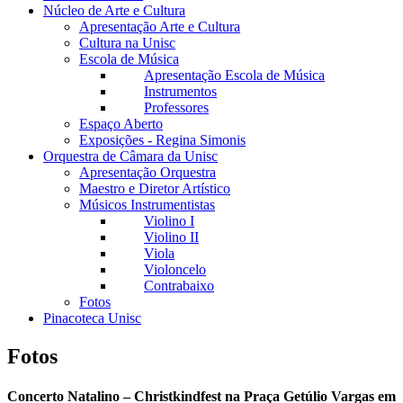
Núcleo de Arte e Cultura
Apresentação Arte e Cultura
Cultura na Unisc
Escola de Música
Apresentação Escola de Música
Instrumentos
Professores
Espaço Aberto
Exposições - Regina Simonis
Orquestra de Câmara da Unisc
Apresentação Orquestra
Maestro e Diretor Artístico
Músicos Instrumentistas
Violino I
Violino II
Viola
Violoncelo
Contrabaixo
Fotos
Pinacoteca Unisc
Fotos
Concerto Natalino – Christkindfest na Praça Getúlio Vargas em