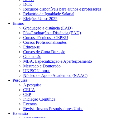
DCE
Recursos disponíveis para alunos e professores
Relatório de Igualdade Salarial
Eleições Unisc 2025
Ensino
Graduação a distância (EAD)
Pós-Graduação a Distância (EAD)
Cursos Técnicos - CEPRU
Cursos Profissionalizantes
Educar-se
Cursos de Curta Duração
Graduação
MBA, Especialização e Aperfeiçoamento
Mestrado e Doutorado
UNISC Idiomas
Núcleo de Apoio Acadêmico (NAAC)
Pesquisa
A pesquisa
CEUA
CEP
Iniciação Científica
Eventos
Revista Jovens Pesquisadores Unisc
Extensão