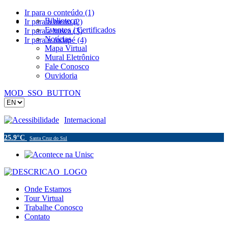
Ir para o conteúdo (1)
Biblioteca
Ir para o menu (2)
Eventos / Certificados
Ir para a busca (3)
Notícias
Ir para o rodapé (4)
Mapa Virtual
Mural Eletrônico
Fale Conosco
Ouvidoria
MOD_SSO_BUTTON
Acessibilidade
Internacional
25.9°C
Santa Cruz do Sul
Onde Estamos
Tour Virtual
Trabalhe Conosco
Contato