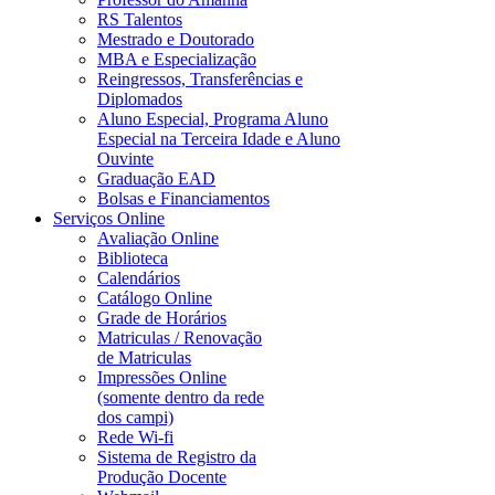
RS Talentos
Mestrado e Doutorado
MBA e Especialização
Reingressos, Transferências e
Diplomados
Aluno Especial, Programa Aluno
Especial na Terceira Idade e Aluno
Ouvinte
Graduação EAD
Bolsas e Financiamentos
Serviços Online
Avaliação Online
Biblioteca
Calendários
Catálogo Online
Grade de Horários
Matriculas / Renovação
de Matriculas
Impressões Online
(somente dentro da rede
dos campi)
Rede Wi-fi
Sistema de Registro da
Produção Docente