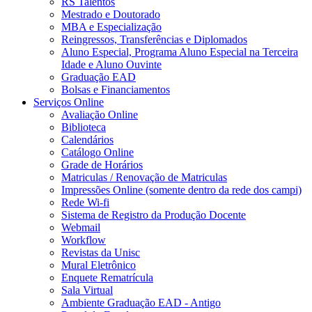
RS Talentos
Mestrado e Doutorado
MBA e Especialização
Reingressos, Transferências e Diplomados
Aluno Especial, Programa Aluno Especial na Terceira
Idade e Aluno Ouvinte
Graduação EAD
Bolsas e Financiamentos
Serviços Online
Avaliação Online
Biblioteca
Calendários
Catálogo Online
Grade de Horários
Matriculas / Renovação de Matriculas
Impressões Online (somente dentro da rede dos campi)
Rede Wi-fi
Sistema de Registro da Produção Docente
Webmail
Workflow
Revistas da Unisc
Mural Eletrônico
Enquete Rematrícula
Sala Virtual
Ambiente Graduação EAD - Antigo