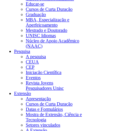
Educar-se
Cursos de Curta Duração
Graduação
MBA, Especialização e
Aperfeiçoamento
Mestrado e Doutorado
UNISC Idiomas
Núcleo de Apoio Acadêmico
(NAAC)
Pesquisa
A pesquisa
CEUA
CEP
Iniciação Científica
Eventos
Revista Jovens
Pesquisadores Unisc
Extensão
Apresentação
Cursos de Curta Duração
Datas e Formulários
Mostra de Extensão, Ciência e
Tecnologia
Setores vinculados
A Extensão