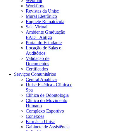
Webmail
Workflow
Revistas da Unisc
Mural Eletrônico
Enquete Rematrícula
Sala Virtual
Ambiente Graduação
EAD - Antigo
Portal do Estudante
Locação de Salas e
Auditórios
Validação de
Documentos
Certificados
Serviços Comunitários
Central Analítica
Unisc Estética - Clínica e
Spa
Clínica de Odontologia
Clínica do Movimento
Humano
Complexo Esportivo
Conexões
Farmácia Unisc
Gabinete de Assistência