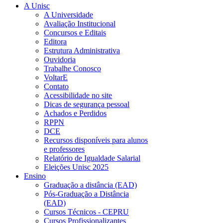
A Unisc
A Universidade
Avaliação Institucional
Concursos e Editais
Editora
Estrutura Administrativa
Ouvidoria
Trabalhe Conosco
VoltarE
Contato
Acessibilidade no site
Dicas de segurança pessoal
Achados e Perdidos
RPPN
DCE
Recursos disponíveis para alunos
e professores
Relatório de Igualdade Salarial
Eleições Unisc 2025
Ensino
Graduação a distância (EAD)
Pós-Graduação a Distância
(EAD)
Cursos Técnicos - CEPRU
Cursos Profissionalizantes