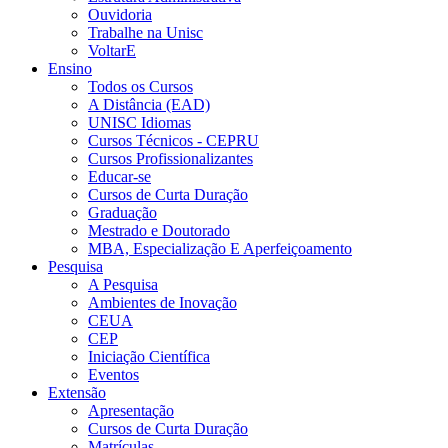
Ouvidoria
Trabalhe na Unisc
VoltarE
Ensino
Todos os Cursos
A Distância (EAD)
UNISC Idiomas
Cursos Técnicos - CEPRU
Cursos Profissionalizantes
Educar-se
Cursos de Curta Duração
Graduação
Mestrado e Doutorado
MBA, Especialização E Aperfeiçoamento
Pesquisa
A Pesquisa
Ambientes de Inovação
CEUA
CEP
Iniciação Científica
Eventos
Extensão
Apresentação
Cursos de Curta Duração
Matrículas