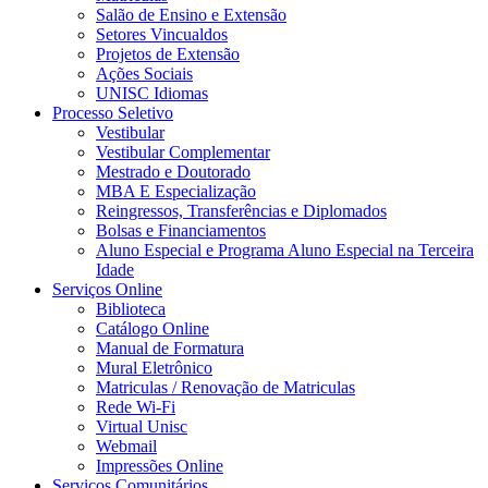
Salão de Ensino e Extensão
Setores Vincualdos
Projetos de Extensão
Ações Sociais
UNISC Idiomas
Processo Seletivo
Vestibular
Vestibular Complementar
Mestrado e Doutorado
MBA E Especialização
Reingressos, Transferências e Diplomados
Bolsas e Financiamentos
Aluno Especial e Programa Aluno Especial na Terceira
Idade
Serviços Online
Biblioteca
Catálogo Online
Manual de Formatura
Mural Eletrônico
Matriculas / Renovação de Matriculas
Rede Wi-Fi
Virtual Unisc
Webmail
Impressões Online
Serviços Comunitários