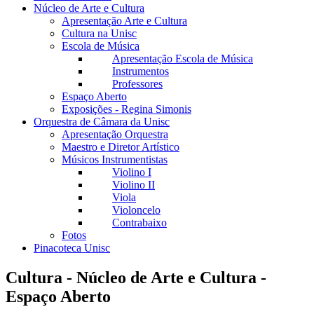
Núcleo de Arte e Cultura
Apresentação Arte e Cultura
Cultura na Unisc
Escola de Música
Apresentação Escola de Música
Instrumentos
Professores
Espaço Aberto
Exposições - Regina Simonis
Orquestra de Câmara da Unisc
Apresentação Orquestra
Maestro e Diretor Artístico
Músicos Instrumentistas
Violino I
Violino II
Viola
Violoncelo
Contrabaixo
Fotos
Pinacoteca Unisc
Cultura - Núcleo de Arte e Cultura -
Espaço Aberto