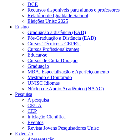
DCE
Recursos disponíveis para alunos e professores
Relatório de Igualdade Salarial
Eleições Unisc 2025
Ensino
Graduação a distância (EAD)
Pós-Graduação a Distância (EAD)
Cursos Técnicos - CEPRU
Cursos Profissionalizantes
Educar-se
Cursos de Curta Duração
Graduação
MBA, Especialização e Aperfeiçoamento
Mestrado e Doutorado
UNISC Idiomas
Núcleo de Apoio Acadêmico (NAAC)
Pesquisa
A pesquisa
CEUA
CEP
Iniciação Científica
Eventos
Revista Jovens Pesquisadores Unisc
Extensão
Apresentação