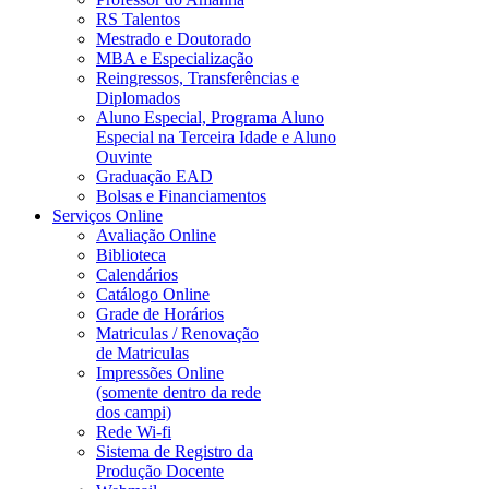
RS Talentos
Mestrado e Doutorado
MBA e Especialização
Reingressos, Transferências e
Diplomados
Aluno Especial, Programa Aluno
Especial na Terceira Idade e Aluno
Ouvinte
Graduação EAD
Bolsas e Financiamentos
Serviços Online
Avaliação Online
Biblioteca
Calendários
Catálogo Online
Grade de Horários
Matriculas / Renovação
de Matriculas
Impressões Online
(somente dentro da rede
dos campi)
Rede Wi-fi
Sistema de Registro da
Produção Docente