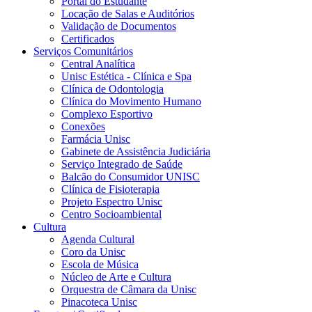
Portal do Estudante
Locação de Salas e Auditórios
Validação de Documentos
Certificados
Serviços Comunitários
Central Analítica
Unisc Estética - Clínica e Spa
Clínica de Odontologia
Clínica do Movimento Humano
Complexo Esportivo
Conexões
Farmácia Unisc
Gabinete de Assistência Judiciária
Serviço Integrado de Saúde
Balcão do Consumidor UNISC
Clínica de Fisioterapia
Projeto Espectro Unisc
Centro Socioambiental
Cultura
Agenda Cultural
Coro da Unisc
Escola de Música
Núcleo de Arte e Cultura
Orquestra de Câmara da Unisc
Pinacoteca Unisc