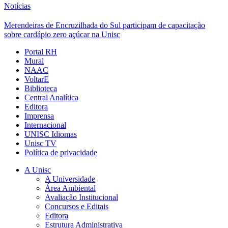
Notícias
Merendeiras de Encruzilhada do Sul participam de capacitação
sobre cardápio zero açúcar na Unisc
Portal RH
Mural
NAAC
VoltarE
Biblioteca
Central Analítica
Editora
Imprensa
Internacional
UNISC Idiomas
Unisc TV
Política de privacidade
A Unisc
A Universidade
Área Ambiental
Avaliação Institucional
Concursos e Editais
Editora
Estrutura Administrativa