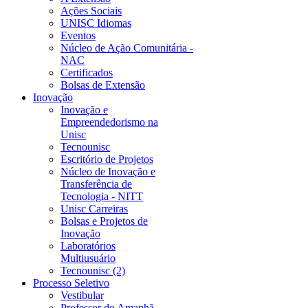
Ações Sociais
UNISC Idiomas
Eventos
Núcleo de Ação Comunitária -
NAC
Certificados
Bolsas de Extensão
Inovação
Inovação e
Empreendedorismo na
Unisc
Tecnounisc
Escritório de Projetos
Núcleo de Inovação e
Transferência de
Tecnologia - NITT
Unisc Carreiras
Bolsas e Projetos de
Inovação
Laboratórios
Multiusuário
Tecnounisc (2)
Processo Seletivo
Vestibular
Professor do Amanhã