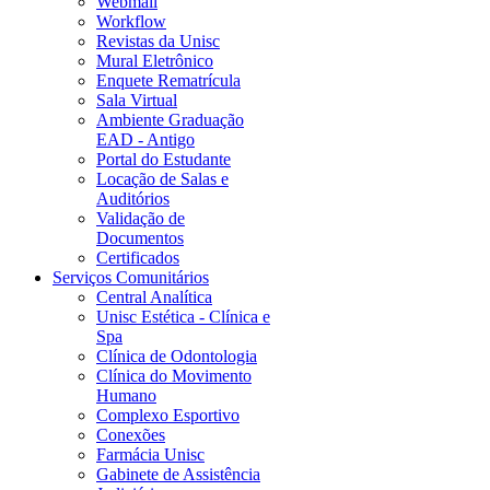
Webmail
Workflow
Revistas da Unisc
Mural Eletrônico
Enquete Rematrícula
Sala Virtual
Ambiente Graduação
EAD - Antigo
Portal do Estudante
Locação de Salas e
Auditórios
Validação de
Documentos
Certificados
Serviços Comunitários
Central Analítica
Unisc Estética - Clínica e
Spa
Clínica de Odontologia
Clínica do Movimento
Humano
Complexo Esportivo
Conexões
Farmácia Unisc
Gabinete de Assistência