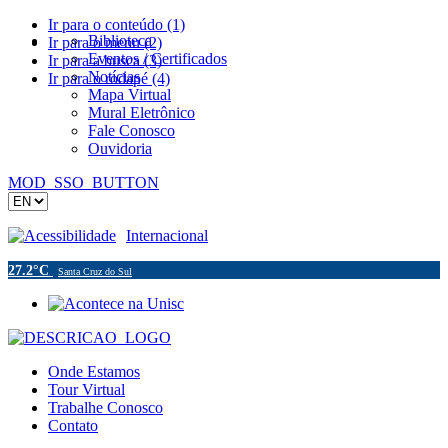
Ir para o conteúdo (1)
Biblioteca
Ir para o menu (2)
Eventos / Certificados
Ir para a busca (3)
Notícias
Ir para o rodapé (4)
Mapa Virtual
Mural Eletrônico
Fale Conosco
Ouvidoria
MOD_SSO_BUTTON
Acessibilidade
Internacional
27.2°C
Santa Cruz do Sul
Onde Estamos
Tour Virtual
Trabalhe Conosco
Contato