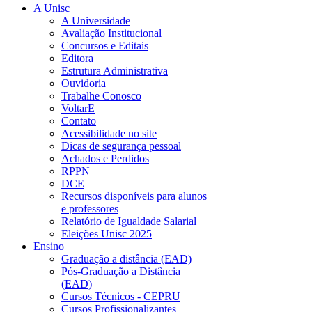
A Unisc
A Universidade
Avaliação Institucional
Concursos e Editais
Editora
Estrutura Administrativa
Ouvidoria
Trabalhe Conosco
VoltarE
Contato
Acessibilidade no site
Dicas de segurança pessoal
Achados e Perdidos
RPPN
DCE
Recursos disponíveis para alunos
e professores
Relatório de Igualdade Salarial
Eleições Unisc 2025
Ensino
Graduação a distância (EAD)
Pós-Graduação a Distância
(EAD)
Cursos Técnicos - CEPRU
Cursos Profissionalizantes