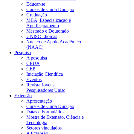
Educar-se
Cursos de Curta Duração
Graduação
MBA, Especialização e
Aperfeiçoamento
Mestrado e Doutorado
UNISC Idiomas
Núcleo de Apoio Acadêmico
(NAAC)
Pesquisa
A pesquisa
CEUA
CEP
Iniciação Científica
Eventos
Revista Jovens
Pesquisadores Unisc
Extensão
Apresentação
Cursos de Curta Duração
Datas e Formulários
Mostra de Extensão, Ciência e
Tecnologia
Setores vinculados
A Extensão