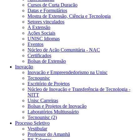
Cursos de Curta Duração
Datas e Formulários
Mostra de Extensão, Ciência e Tecnologia
Setores vinculados
A Extensão
Ações Sociais
UNISC Idiomas
Eventos
Núcleo de Ação Comunitária - NAC
Certificados
Bolsas de Extensão
Inovação
Inovação e Empreendedorismo na Unisc
Tecnounisc
Escritório de Projetos
Núcleo de Inovação e Transferência de Tecnologia -
NITT
Unisc Carreiras
Bolsas e Projetos de Inovação
Laboratórios Multiusuário
Tecnounisc (2)
Processo Seletivo
Vestibular
Professor do Amanhã
RS Talentos