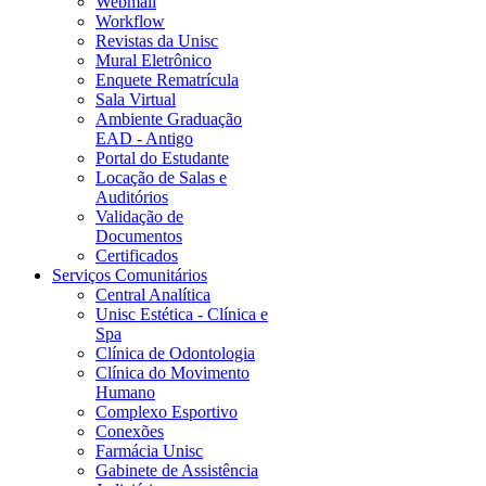
Webmail
Workflow
Revistas da Unisc
Mural Eletrônico
Enquete Rematrícula
Sala Virtual
Ambiente Graduação
EAD - Antigo
Portal do Estudante
Locação de Salas e
Auditórios
Validação de
Documentos
Certificados
Serviços Comunitários
Central Analítica
Unisc Estética - Clínica e
Spa
Clínica de Odontologia
Clínica do Movimento
Humano
Complexo Esportivo
Conexões
Farmácia Unisc
Gabinete de Assistência