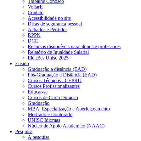
Trabalhe Conosco
VoltarE
Contato
Acessibilidade no site
Dicas de segurança pessoal
Achados e Perdidos
RPPN
DCE
Recursos disponíveis para alunos e professores
Relatório de Igualdade Salarial
Eleições Unisc 2025
Ensino
Graduação a distância (EAD)
Pós-Graduação a Distância (EAD)
Cursos Técnicos - CEPRU
Cursos Profissionalizantes
Educar-se
Cursos de Curta Duração
Graduação
MBA, Especialização e Aperfeiçoamento
Mestrado e Doutorado
UNISC Idiomas
Núcleo de Apoio Acadêmico (NAAC)
Pesquisa
A pesquisa