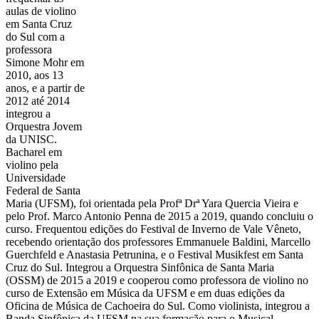
aulas de violino
em Santa Cruz
do Sul com a
professora
Simone Mohr em
2010, aos 13
anos, e a partir de
2012 até 2014
integrou a
Orquestra Jovem
da UNISC.
Bacharel em
violino pela
Universidade
Federal de Santa
Maria (UFSM), foi orientada pela Profª Drª Yara Quercia Vieira e
pelo Prof. Marco Antonio Penna de 2015 a 2019, quando concluiu o
curso. Frequentou edições do Festival de Inverno de Vale Vêneto,
recebendo orientação dos professores Emmanuele Baldini, Marcello
Guerchfeld e Anastasia Petrunina, e o Festival Musikfest em Santa
Cruz do Sul. Integrou a Orquestra Sinfônica de Santa Maria
(OSSM) de 2015 a 2019 e cooperou como professora de violino no
curso de Extensão em Música da UFSM e em duas edições da
Oficina de Música de Cachoeira do Sul. Como violinista, integrou a
Banda Sinfônica da UFSM na sua formação para o Musical