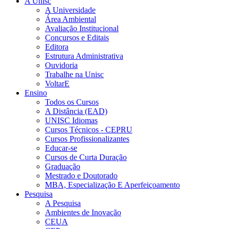
A Unisc
A Universidade
Área Ambiental
Avaliação Institucional
Concursos e Editais
Editora
Estrutura Administrativa
Ouvidoria
Trabalhe na Unisc
VoltarE
Ensino
Todos os Cursos
A Distância (EAD)
UNISC Idiomas
Cursos Técnicos - CEPRU
Cursos Profissionalizantes
Educar-se
Cursos de Curta Duração
Graduação
Mestrado e Doutorado
MBA, Especialização E Aperfeiçoamento
Pesquisa
A Pesquisa
Ambientes de Inovação
CEUA