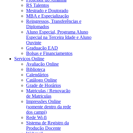
RS Talentos
Mestrado e Doutorado
MBA e Especialização
Reingressos, Transferências e
Diplomados
Aluno Especial, Programa Aluno
Especial na Terceira Idade e Aluno
Ouvinte
Graduação EAD
Bolsas e Financiamentos
Serviços Online
Avaliação Online
Biblioteca
Calendários
Catálogo Online
Grade de Horários
Matriculas / Renovação
de Matriculas
Impressões Online
(somente dentro da rede
dos campi)
Rede Wi-fi
Sistema de Registro da
Produção Docente