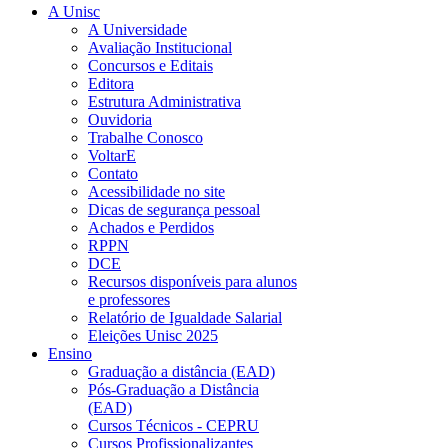
A Unisc
A Universidade
Avaliação Institucional
Concursos e Editais
Editora
Estrutura Administrativa
Ouvidoria
Trabalhe Conosco
VoltarE
Contato
Acessibilidade no site
Dicas de segurança pessoal
Achados e Perdidos
RPPN
DCE
Recursos disponíveis para alunos
e professores
Relatório de Igualdade Salarial
Eleições Unisc 2025
Ensino
Graduação a distância (EAD)
Pós-Graduação a Distância
(EAD)
Cursos Técnicos - CEPRU
Cursos Profissionalizantes