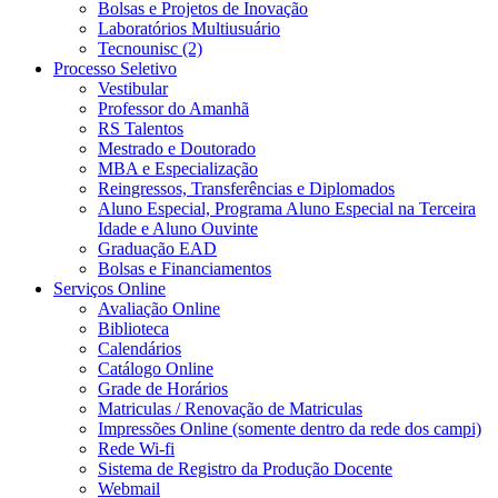
Bolsas e Projetos de Inovação
Laboratórios Multiusuário
Tecnounisc (2)
Processo Seletivo
Vestibular
Professor do Amanhã
RS Talentos
Mestrado e Doutorado
MBA e Especialização
Reingressos, Transferências e Diplomados
Aluno Especial, Programa Aluno Especial na Terceira
Idade e Aluno Ouvinte
Graduação EAD
Bolsas e Financiamentos
Serviços Online
Avaliação Online
Biblioteca
Calendários
Catálogo Online
Grade de Horários
Matriculas / Renovação de Matriculas
Impressões Online (somente dentro da rede dos campi)
Rede Wi-fi
Sistema de Registro da Produção Docente
Webmail