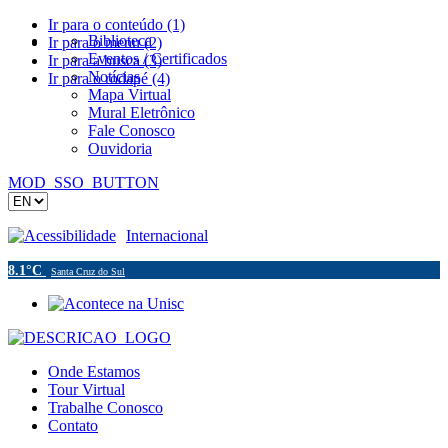
Ir para o conteúdo (1)
Biblioteca
Ir para o menu (2)
Eventos / Certificados
Ir para a busca (3)
Notícias
Ir para o rodapé (4)
Mapa Virtual
Mural Eletrônico
Fale Conosco
Ouvidoria
MOD_SSO_BUTTON
Acessibilidade
Internacional
8.1°C
Santa Cruz do Sul
Onde Estamos
Tour Virtual
Trabalhe Conosco
Contato