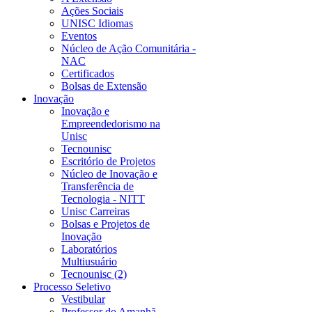
Ações Sociais
UNISC Idiomas
Eventos
Núcleo de Ação Comunitária -
NAC
Certificados
Bolsas de Extensão
Inovação
Inovação e
Empreendedorismo na
Unisc
Tecnounisc
Escritório de Projetos
Núcleo de Inovação e
Transferência de
Tecnologia - NITT
Unisc Carreiras
Bolsas e Projetos de
Inovação
Laboratórios
Multiusuário
Tecnounisc (2)
Processo Seletivo
Vestibular
Professor do Amanhã