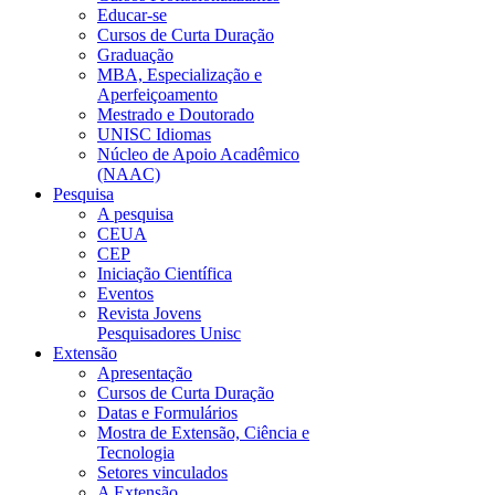
Educar-se
Cursos de Curta Duração
Graduação
MBA, Especialização e
Aperfeiçoamento
Mestrado e Doutorado
UNISC Idiomas
Núcleo de Apoio Acadêmico
(NAAC)
Pesquisa
A pesquisa
CEUA
CEP
Iniciação Científica
Eventos
Revista Jovens
Pesquisadores Unisc
Extensão
Apresentação
Cursos de Curta Duração
Datas e Formulários
Mostra de Extensão, Ciência e
Tecnologia
Setores vinculados
A Extensão