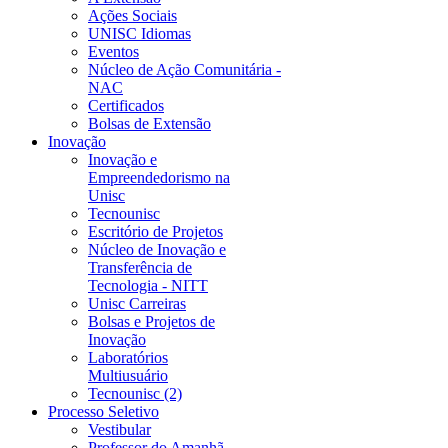
Ações Sociais
UNISC Idiomas
Eventos
Núcleo de Ação Comunitária -
NAC
Certificados
Bolsas de Extensão
Inovação
Inovação e
Empreendedorismo na
Unisc
Tecnounisc
Escritório de Projetos
Núcleo de Inovação e
Transferência de
Tecnologia - NITT
Unisc Carreiras
Bolsas e Projetos de
Inovação
Laboratórios
Multiusuário
Tecnounisc (2)
Processo Seletivo
Vestibular
Professor do Amanhã