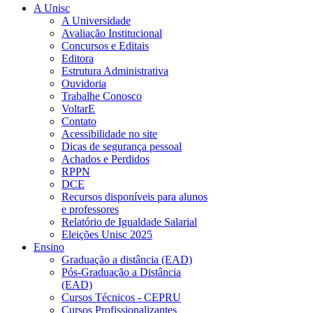
A Unisc
A Universidade
Avaliação Institucional
Concursos e Editais
Editora
Estrutura Administrativa
Ouvidoria
Trabalhe Conosco
VoltarE
Contato
Acessibilidade no site
Dicas de segurança pessoal
Achados e Perdidos
RPPN
DCE
Recursos disponíveis para alunos
e professores
Relatório de Igualdade Salarial
Eleições Unisc 2025
Ensino
Graduação a distância (EAD)
Pós-Graduação a Distância
(EAD)
Cursos Técnicos - CEPRU
Cursos Profissionalizantes