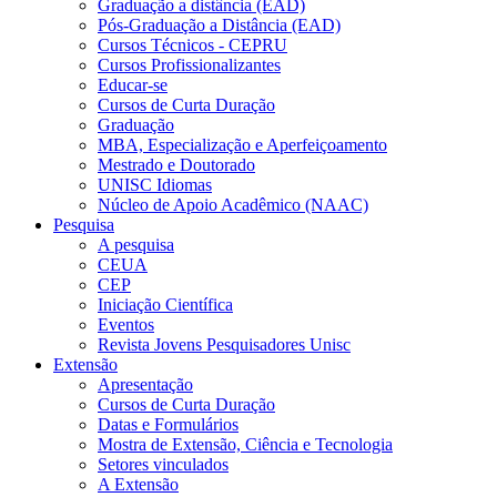
Graduação a distância (EAD)
Pós-Graduação a Distância (EAD)
Cursos Técnicos - CEPRU
Cursos Profissionalizantes
Educar-se
Cursos de Curta Duração
Graduação
MBA, Especialização e Aperfeiçoamento
Mestrado e Doutorado
UNISC Idiomas
Núcleo de Apoio Acadêmico (NAAC)
Pesquisa
A pesquisa
CEUA
CEP
Iniciação Científica
Eventos
Revista Jovens Pesquisadores Unisc
Extensão
Apresentação
Cursos de Curta Duração
Datas e Formulários
Mostra de Extensão, Ciência e Tecnologia
Setores vinculados
A Extensão