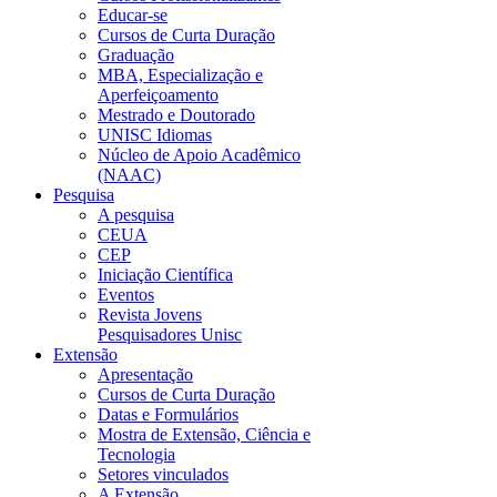
Educar-se
Cursos de Curta Duração
Graduação
MBA, Especialização e
Aperfeiçoamento
Mestrado e Doutorado
UNISC Idiomas
Núcleo de Apoio Acadêmico
(NAAC)
Pesquisa
A pesquisa
CEUA
CEP
Iniciação Científica
Eventos
Revista Jovens
Pesquisadores Unisc
Extensão
Apresentação
Cursos de Curta Duração
Datas e Formulários
Mostra de Extensão, Ciência e
Tecnologia
Setores vinculados
A Extensão