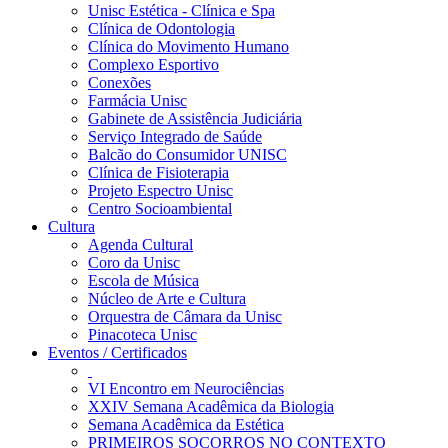
Unisc Estética - Clínica e Spa
Clínica de Odontologia
Clínica do Movimento Humano
Complexo Esportivo
Conexões
Farmácia Unisc
Gabinete de Assistência Judiciária
Serviço Integrado de Saúde
Balcão do Consumidor UNISC
Clínica de Fisioterapia
Projeto Espectro Unisc
Centro Socioambiental
Cultura
Agenda Cultural
Coro da Unisc
Escola de Música
Núcleo de Arte e Cultura
Orquestra de Câmara da Unisc
Pinacoteca Unisc
Eventos / Certificados
VI Encontro em Neurociências
XXIV Semana Acadêmica da Biologia
Semana Acadêmica da Estética
PRIMEIROS SOCORROS NO CONTEXTO