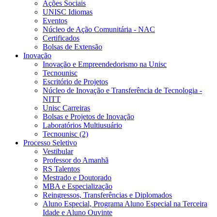
Ações Sociais
UNISC Idiomas
Eventos
Núcleo de Ação Comunitária - NAC
Certificados
Bolsas de Extensão
Inovação
Inovação e Empreendedorismo na Unisc
Tecnounisc
Escritório de Projetos
Núcleo de Inovação e Transferência de Tecnologia -
NITT
Unisc Carreiras
Bolsas e Projetos de Inovação
Laboratórios Multiusuário
Tecnounisc (2)
Processo Seletivo
Vestibular
Professor do Amanhã
RS Talentos
Mestrado e Doutorado
MBA e Especialização
Reingressos, Transferências e Diplomados
Aluno Especial, Programa Aluno Especial na Terceira
Idade e Aluno Ouvinte