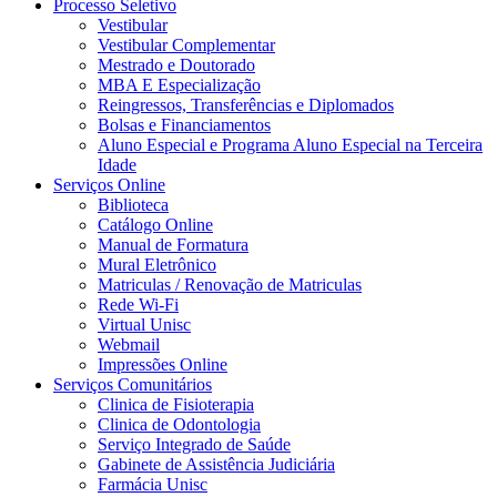
Processo Seletivo
Vestibular
Vestibular Complementar
Mestrado e Doutorado
MBA E Especialização
Reingressos, Transferências e Diplomados
Bolsas e Financiamentos
Aluno Especial e Programa Aluno Especial na Terceira
Idade
Serviços Online
Biblioteca
Catálogo Online
Manual de Formatura
Mural Eletrônico
Matriculas / Renovação de Matriculas
Rede Wi-Fi
Virtual Unisc
Webmail
Impressões Online
Serviços Comunitários
Clinica de Fisioterapia
Clinica de Odontologia
Serviço Integrado de Saúde
Gabinete de Assistência Judiciária
Farmácia Unisc