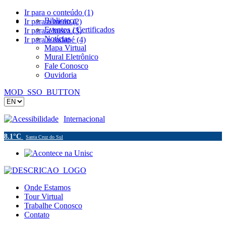
Ir para o conteúdo (1)
Biblioteca
Ir para o menu (2)
Eventos / Certificados
Ir para a busca (3)
Notícias
Ir para o rodapé (4)
Mapa Virtual
Mural Eletrônico
Fale Conosco
Ouvidoria
MOD_SSO_BUTTON
Acessibilidade
Internacional
8.1°C
Santa Cruz do Sul
Onde Estamos
Tour Virtual
Trabalhe Conosco
Contato