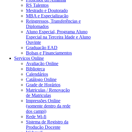
RS Talentos
Mestrado e Doutorado
MBA e Especialização
Reingressos, Transferências e
Diplomados
Aluno Especial, Programa Aluno
Especial na Terceira Idade e Aluno
Ouvinte
Graduação EAD
Bolsas e Financiamentos
Serviços Online
Avaliação Online
Biblioteca
Calendários
Catálogo Online
Grade de Horários
Matriculas / Renovação
de Matriculas
Impressões Online
(somente dentro da rede
dos campi)
Rede Wi-fi
Sistema de Registro da
Produção Docente