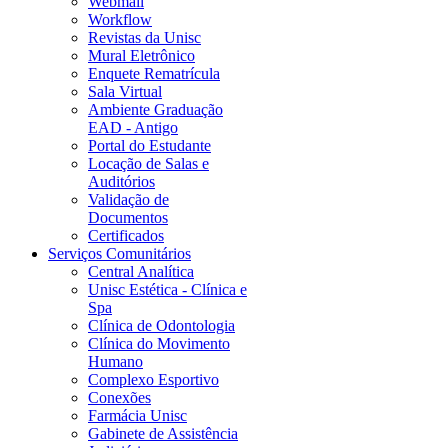
Webmail
Workflow
Revistas da Unisc
Mural Eletrônico
Enquete Rematrícula
Sala Virtual
Ambiente Graduação
EAD - Antigo
Portal do Estudante
Locação de Salas e
Auditórios
Validação de
Documentos
Certificados
Serviços Comunitários
Central Analítica
Unisc Estética - Clínica e
Spa
Clínica de Odontologia
Clínica do Movimento
Humano
Complexo Esportivo
Conexões
Farmácia Unisc
Gabinete de Assistência