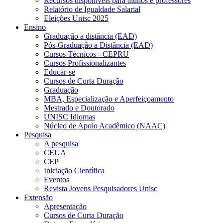
Recursos disponíveis para alunos e professores
Relatório de Igualdade Salarial
Eleições Unisc 2025
Ensino
Graduação a distância (EAD)
Pós-Graduação a Distância (EAD)
Cursos Técnicos - CEPRU
Cursos Profissionalizantes
Educar-se
Cursos de Curta Duração
Graduação
MBA, Especialização e Aperfeiçoamento
Mestrado e Doutorado
UNISC Idiomas
Núcleo de Apoio Acadêmico (NAAC)
Pesquisa
A pesquisa
CEUA
CEP
Iniciação Científica
Eventos
Revista Jovens Pesquisadores Unisc
Extensão
Apresentação
Cursos de Curta Duração