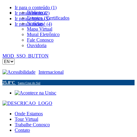
Ir para o conteúdo (1)
Biblioteca
Ir para o menu (2)
Eventos / Certificados
Ir para a busca (3)
Notícias
Ir para o rodapé (4)
Mapa Virtual
Mural Eletrônico
Fale Conosco
Ouvidoria
MOD_SSO_BUTTON
Acessibilidade
Internacional
25.8°C
Santa Cruz do Sul
Onde Estamos
Tour Virtual
Trabalhe Conosco
Contato