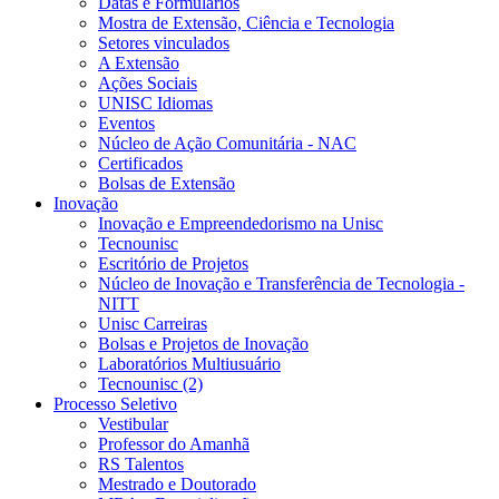
Datas e Formulários
Mostra de Extensão, Ciência e Tecnologia
Setores vinculados
A Extensão
Ações Sociais
UNISC Idiomas
Eventos
Núcleo de Ação Comunitária - NAC
Certificados
Bolsas de Extensão
Inovação
Inovação e Empreendedorismo na Unisc
Tecnounisc
Escritório de Projetos
Núcleo de Inovação e Transferência de Tecnologia -
NITT
Unisc Carreiras
Bolsas e Projetos de Inovação
Laboratórios Multiusuário
Tecnounisc (2)
Processo Seletivo
Vestibular
Professor do Amanhã
RS Talentos
Mestrado e Doutorado