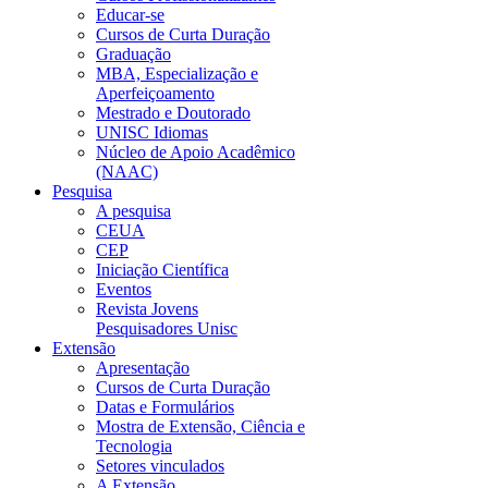
Educar-se
Cursos de Curta Duração
Graduação
MBA, Especialização e
Aperfeiçoamento
Mestrado e Doutorado
UNISC Idiomas
Núcleo de Apoio Acadêmico
(NAAC)
Pesquisa
A pesquisa
CEUA
CEP
Iniciação Científica
Eventos
Revista Jovens
Pesquisadores Unisc
Extensão
Apresentação
Cursos de Curta Duração
Datas e Formulários
Mostra de Extensão, Ciência e
Tecnologia
Setores vinculados
A Extensão