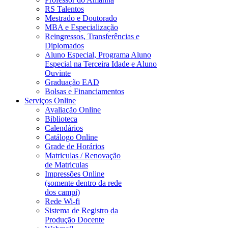
RS Talentos
Mestrado e Doutorado
MBA e Especialização
Reingressos, Transferências e
Diplomados
Aluno Especial, Programa Aluno
Especial na Terceira Idade e Aluno
Ouvinte
Graduação EAD
Bolsas e Financiamentos
Serviços Online
Avaliação Online
Biblioteca
Calendários
Catálogo Online
Grade de Horários
Matriculas / Renovação
de Matriculas
Impressões Online
(somente dentro da rede
dos campi)
Rede Wi-fi
Sistema de Registro da
Produção Docente