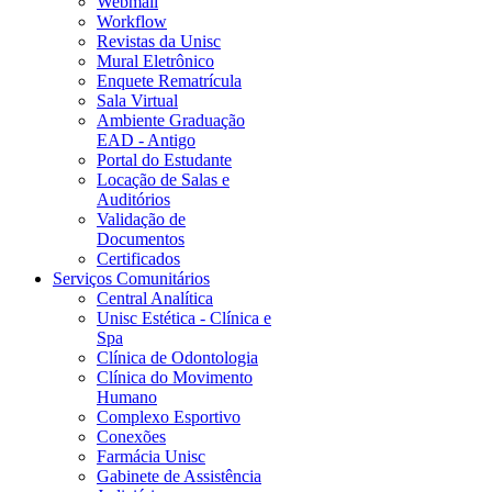
Webmail
Workflow
Revistas da Unisc
Mural Eletrônico
Enquete Rematrícula
Sala Virtual
Ambiente Graduação
EAD - Antigo
Portal do Estudante
Locação de Salas e
Auditórios
Validação de
Documentos
Certificados
Serviços Comunitários
Central Analítica
Unisc Estética - Clínica e
Spa
Clínica de Odontologia
Clínica do Movimento
Humano
Complexo Esportivo
Conexões
Farmácia Unisc
Gabinete de Assistência