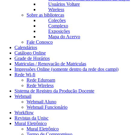
Usuários Voltare
Wireless
Sobre as bibliotecas
Coleções
Complexo
Exposições
Mapa do Acervo
Fale Conosco
Calendários
Catálogo Online
Grade de Horários
Matriculas / Renovação de Matriculas
Impressões Online (somente dentro da rede dos campi)
Rede Wi-fi
Rede Eduroam
Rede Wireless
Sistema de Registro da Produção Docente
Webmail
Webmail Aluno
Webmail Funcionário
Workflow
Revistas da Unisc
Mural Eletrônico
Mural Eletrônico
Termo de Compromisso