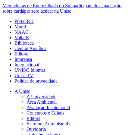
Merendeiras de Encruzilhada do Sul participam de capacitação
sobre cardápio zero açúcar na Unisc
Portal RH
Mural
NAAC
VoltarE
Biblioteca
Central Analítica
Editora
Imprensa
Internacional
UNISC Idiomas
Unisc TV
Política de privacidade
A Unisc
A Universidade
Área Ambiental
Avaliação Institucional
Concursos e Editais
Editora
Estrutura Administrativa
Ouvidoria
Trabalhe na Unisc