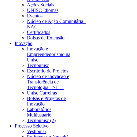
Ações Sociais
UNISC Idiomas
Eventos
Núcleo de Ação Comunitária -
NAC
Certificados
Bolsas de Extensão
Inovação
Inovação e
Empreendedorismo na
Unisc
Tecnounisc
Escritório de Projetos
Núcleo de Inovação e
Transferência de
Tecnologia - NITT
Unisc Carreiras
Bolsas e Projetos de
Inovação
Laboratórios
Multiusuário
Tecnounisc (2)
Processo Seletivo
Vestibular
Professor do Amanhã