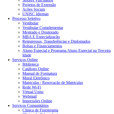
Setores Vincualdos
Projetos de Extensão
Ações Sociais
UNISC Idiomas
Processo Seletivo
Vestibular
Vestibular Complementar
Mestrado e Doutorado
MBA E Especialização
Reingressos, Transferências e Diplomados
Bolsas e Financiamentos
Aluno Especial e Programa Aluno Especial na Terceira
Idade
Serviços Online
Biblioteca
Catálogo Online
Manual de Formatura
Mural Eletrônico
Matriculas / Renovação de Matriculas
Rede Wi-Fi
Virtual Unisc
Webmail
Impressões Online
Serviços Comunitários
Clinica de Fisioterapia