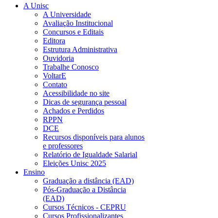
A Unisc
A Universidade
Avaliação Institucional
Concursos e Editais
Editora
Estrutura Administrativa
Ouvidoria
Trabalhe Conosco
VoltarE
Contato
Acessibilidade no site
Dicas de segurança pessoal
Achados e Perdidos
RPPN
DCE
Recursos disponíveis para alunos
e professores
Relatório de Igualdade Salarial
Eleições Unisc 2025
Ensino
Graduação a distância (EAD)
Pós-Graduação a Distância
(EAD)
Cursos Técnicos - CEPRU
Cursos Profissionalizantes