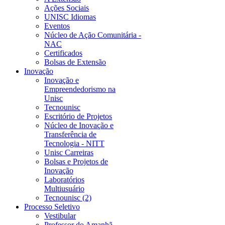
Ações Sociais
UNISC Idiomas
Eventos
Núcleo de Ação Comunitária -
NAC
Certificados
Bolsas de Extensão
Inovação
Inovação e
Empreendedorismo na
Unisc
Tecnounisc
Escritório de Projetos
Núcleo de Inovação e
Transferência de
Tecnologia - NITT
Unisc Carreiras
Bolsas e Projetos de
Inovação
Laboratórios
Multiusuário
Tecnounisc (2)
Processo Seletivo
Vestibular
Professor do Amanhã