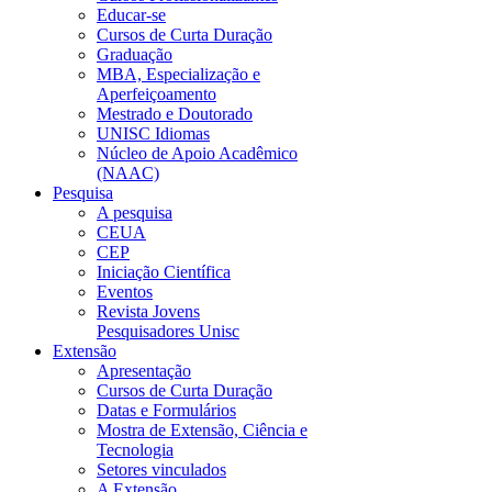
Educar-se
Cursos de Curta Duração
Graduação
MBA, Especialização e
Aperfeiçoamento
Mestrado e Doutorado
UNISC Idiomas
Núcleo de Apoio Acadêmico
(NAAC)
Pesquisa
A pesquisa
CEUA
CEP
Iniciação Científica
Eventos
Revista Jovens
Pesquisadores Unisc
Extensão
Apresentação
Cursos de Curta Duração
Datas e Formulários
Mostra de Extensão, Ciência e
Tecnologia
Setores vinculados
A Extensão