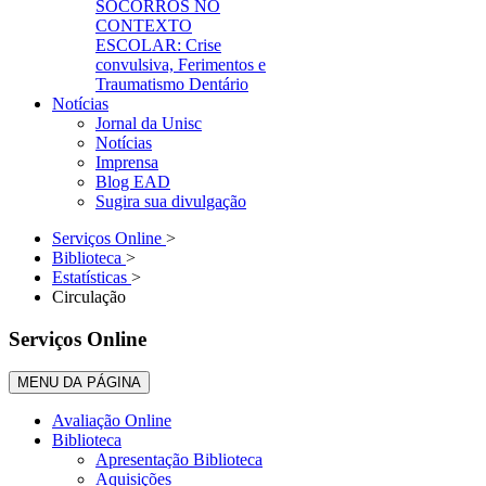
SOCORROS NO
CONTEXTO
ESCOLAR: Crise
convulsiva, Ferimentos e
Traumatismo Dentário
Notícias
Jornal da Unisc
Notícias
Imprensa
Blog EAD
Sugira sua divulgação
Serviços Online
>
Biblioteca
>
Estatísticas
>
Circulação
Serviços Online
MENU DA PÁGINA
Avaliação Online
Biblioteca
Apresentação Biblioteca
Aquisições