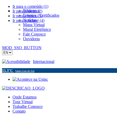
Ir para o conteúdo (1)
Biblioteca
Ir para o menu (2)
Eventos / Certificados
Ir para a busca (3)
Notícias
Ir para o rodapé (4)
Mapa Virtual
Mural Eletrônico
Fale Conosco
Ouvidoria
MOD_SSO_BUTTON
Acessibilidade
Internacional
15.3°C
Santa Cruz do Sul
Onde Estamos
Tour Virtual
Trabalhe Conosco
Contato