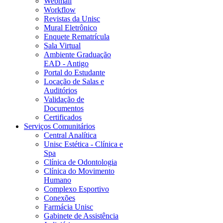
Webmail
Workflow
Revistas da Unisc
Mural Eletrônico
Enquete Rematrícula
Sala Virtual
Ambiente Graduação
EAD - Antigo
Portal do Estudante
Locação de Salas e
Auditórios
Validação de
Documentos
Certificados
Serviços Comunitários
Central Analítica
Unisc Estética - Clínica e
Spa
Clínica de Odontologia
Clínica do Movimento
Humano
Complexo Esportivo
Conexões
Farmácia Unisc
Gabinete de Assistência