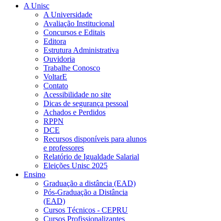
A Unisc
A Universidade
Avaliação Institucional
Concursos e Editais
Editora
Estrutura Administrativa
Ouvidoria
Trabalhe Conosco
VoltarE
Contato
Acessibilidade no site
Dicas de segurança pessoal
Achados e Perdidos
RPPN
DCE
Recursos disponíveis para alunos
e professores
Relatório de Igualdade Salarial
Eleições Unisc 2025
Ensino
Graduação a distância (EAD)
Pós-Graduação a Distância
(EAD)
Cursos Técnicos - CEPRU
Cursos Profissionalizantes