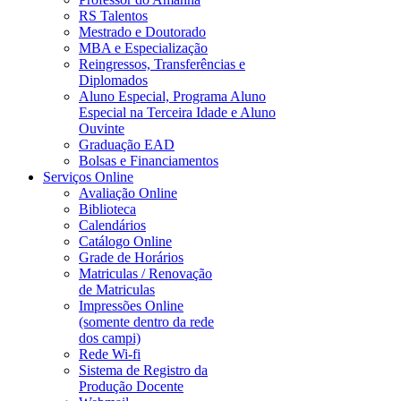
RS Talentos
Mestrado e Doutorado
MBA e Especialização
Reingressos, Transferências e
Diplomados
Aluno Especial, Programa Aluno
Especial na Terceira Idade e Aluno
Ouvinte
Graduação EAD
Bolsas e Financiamentos
Serviços Online
Avaliação Online
Biblioteca
Calendários
Catálogo Online
Grade de Horários
Matriculas / Renovação
de Matriculas
Impressões Online
(somente dentro da rede
dos campi)
Rede Wi-fi
Sistema de Registro da
Produção Docente