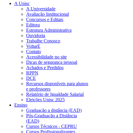
A Unisc
A Universidade
Avaliação Institucional
Concursos e Editais
Editora
Estrutura Administrativa
Ouvidoria
Trabalhe Conosco
VoltarE
Contato
Acessibilidade no site
Dicas de segurança pessoal
Achados e Perdidos
RPPN
DCE
Recursos disponíveis para alunos
e professores
Relatório de Igualdade Salarial
Eleições Unisc 2025
Ensino
Graduação a distância (EAD)
Pós-Graduação a Distância
(EAD)
Cursos Técnicos - CEPRU
Cursos Profissionalizantes