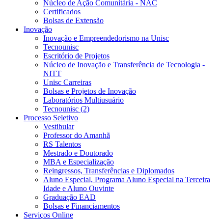
Núcleo de Ação Comunitária - NAC
Certificados
Bolsas de Extensão
Inovação
Inovação e Empreendedorismo na Unisc
Tecnounisc
Escritório de Projetos
Núcleo de Inovação e Transferência de Tecnologia -
NITT
Unisc Carreiras
Bolsas e Projetos de Inovação
Laboratórios Multiusuário
Tecnounisc (2)
Processo Seletivo
Vestibular
Professor do Amanhã
RS Talentos
Mestrado e Doutorado
MBA e Especialização
Reingressos, Transferências e Diplomados
Aluno Especial, Programa Aluno Especial na Terceira
Idade e Aluno Ouvinte
Graduação EAD
Bolsas e Financiamentos
Serviços Online