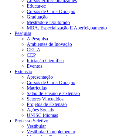
Cursos Profissionalizantes
Educar-se
Cursos de Curta Duração
Graduação
Mestrado e Doutorado
MBA, Especialização E Aperfeiçoamento
Pesquisa
A Pesquisa
Ambientes de Inovação
CEUA
CEP
Iniciação Científica
Eventos
Extensão
Apresentação
Cursos de Curta Duração
Matrículas
Salão de Ensino e Extensão
Setores Vincualdos
Projetos de Extensão
Ações Sociais
UNISC Idiomas
Processo Seletivo
Vestibular
Vestibular Complementar