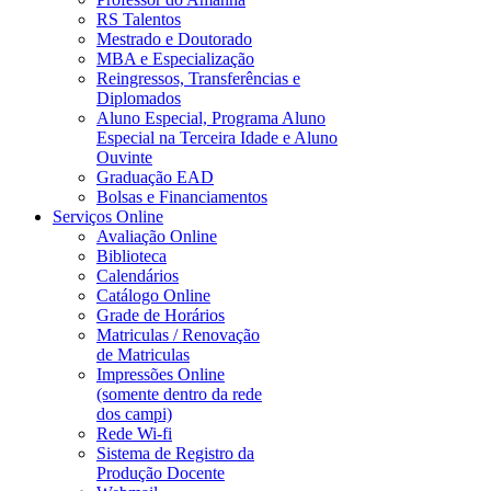
RS Talentos
Mestrado e Doutorado
MBA e Especialização
Reingressos, Transferências e
Diplomados
Aluno Especial, Programa Aluno
Especial na Terceira Idade e Aluno
Ouvinte
Graduação EAD
Bolsas e Financiamentos
Serviços Online
Avaliação Online
Biblioteca
Calendários
Catálogo Online
Grade de Horários
Matriculas / Renovação
de Matriculas
Impressões Online
(somente dentro da rede
dos campi)
Rede Wi-fi
Sistema de Registro da
Produção Docente