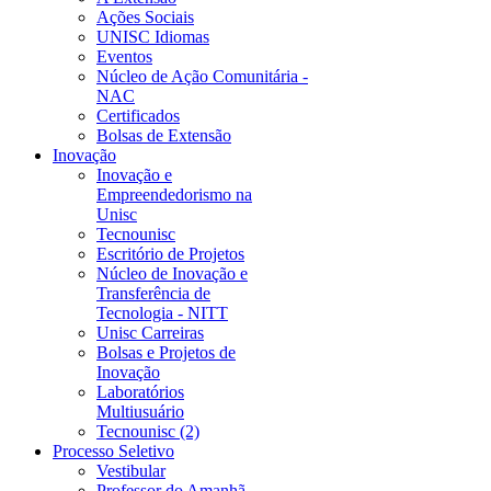
Ações Sociais
UNISC Idiomas
Eventos
Núcleo de Ação Comunitária -
NAC
Certificados
Bolsas de Extensão
Inovação
Inovação e
Empreendedorismo na
Unisc
Tecnounisc
Escritório de Projetos
Núcleo de Inovação e
Transferência de
Tecnologia - NITT
Unisc Carreiras
Bolsas e Projetos de
Inovação
Laboratórios
Multiusuário
Tecnounisc (2)
Processo Seletivo
Vestibular
Professor do Amanhã