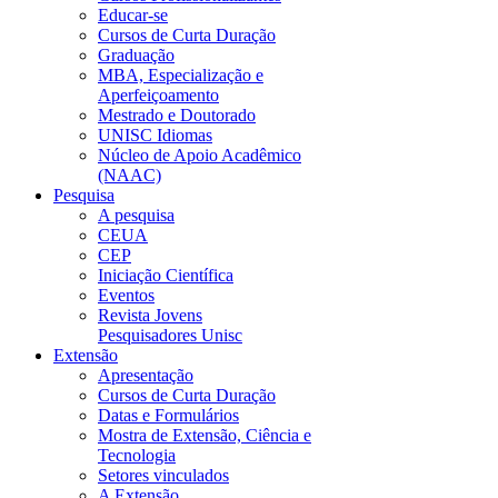
Educar-se
Cursos de Curta Duração
Graduação
MBA, Especialização e
Aperfeiçoamento
Mestrado e Doutorado
UNISC Idiomas
Núcleo de Apoio Acadêmico
(NAAC)
Pesquisa
A pesquisa
CEUA
CEP
Iniciação Científica
Eventos
Revista Jovens
Pesquisadores Unisc
Extensão
Apresentação
Cursos de Curta Duração
Datas e Formulários
Mostra de Extensão, Ciência e
Tecnologia
Setores vinculados
A Extensão