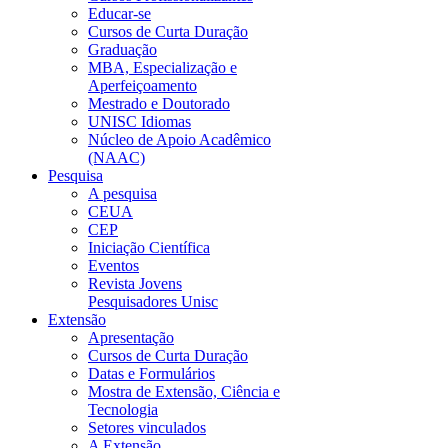
Educar-se
Cursos de Curta Duração
Graduação
MBA, Especialização e
Aperfeiçoamento
Mestrado e Doutorado
UNISC Idiomas
Núcleo de Apoio Acadêmico
(NAAC)
Pesquisa
A pesquisa
CEUA
CEP
Iniciação Científica
Eventos
Revista Jovens
Pesquisadores Unisc
Extensão
Apresentação
Cursos de Curta Duração
Datas e Formulários
Mostra de Extensão, Ciência e
Tecnologia
Setores vinculados
A Extensão