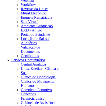
Webmail
Workflow
Revistas da Unisc
Mural Eletrônico
Enquete Rematrícula
Sala Virtual
Ambiente Graduação
EAD - Antigo
Portal do Estudante
Locação de Salas e
Auditórios
Validação de
Documentos
Certificados
Serviços Comunitários
Central Analítica
Unisc Estética - Clínica e
Spa
Clínica de Odontologia
Clínica do Movimento
Humano
Complexo Esportivo
Conexões
Farmácia Unisc
Gabinete de Assistência