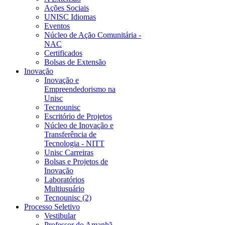
Ações Sociais
UNISC Idiomas
Eventos
Núcleo de Ação Comunitária -
NAC
Certificados
Bolsas de Extensão
Inovação
Inovação e
Empreendedorismo na
Unisc
Tecnounisc
Escritório de Projetos
Núcleo de Inovação e
Transferência de
Tecnologia - NITT
Unisc Carreiras
Bolsas e Projetos de
Inovação
Laboratórios
Multiusuário
Tecnounisc (2)
Processo Seletivo
Vestibular
Professor do Amanhã