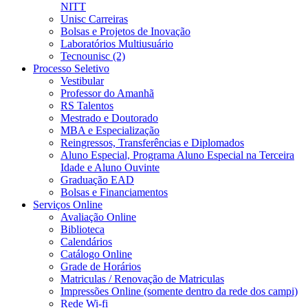
NITT
Unisc Carreiras
Bolsas e Projetos de Inovação
Laboratórios Multiusuário
Tecnounisc (2)
Processo Seletivo
Vestibular
Professor do Amanhã
RS Talentos
Mestrado e Doutorado
MBA e Especialização
Reingressos, Transferências e Diplomados
Aluno Especial, Programa Aluno Especial na Terceira
Idade e Aluno Ouvinte
Graduação EAD
Bolsas e Financiamentos
Serviços Online
Avaliação Online
Biblioteca
Calendários
Catálogo Online
Grade de Horários
Matriculas / Renovação de Matriculas
Impressões Online (somente dentro da rede dos campi)
Rede Wi-fi