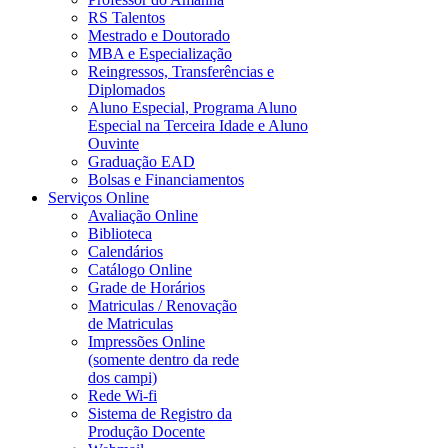
RS Talentos
Mestrado e Doutorado
MBA e Especialização
Reingressos, Transferências e
Diplomados
Aluno Especial, Programa Aluno
Especial na Terceira Idade e Aluno
Ouvinte
Graduação EAD
Bolsas e Financiamentos
Serviços Online
Avaliação Online
Biblioteca
Calendários
Catálogo Online
Grade de Horários
Matriculas / Renovação
de Matriculas
Impressões Online
(somente dentro da rede
dos campi)
Rede Wi-fi
Sistema de Registro da
Produção Docente