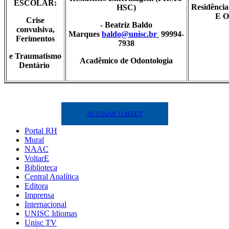
ESCOLAR:
Residênci
HSC)
E
O
Crise
- Beatriz Baldo
convulsiva,
Marques
baldo@unisc.br
99994-
Ferimentos
7938
e Traumatismo
Acadêmico de Odontologia
Dentário
ACESSAR O MEET
Portal RH
Mural
NAAC
VoltarE
Biblioteca
Central Analítica
Editora
Imprensa
Internacional
UNISC Idiomas
Unisc TV