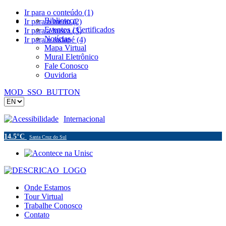
Ir para o conteúdo (1)
Biblioteca
Ir para o menu (2)
Eventos / Certificados
Ir para a busca (3)
Notícias
Ir para o rodapé (4)
Mapa Virtual
Mural Eletrônico
Fale Conosco
Ouvidoria
MOD_SSO_BUTTON
Acessibilidade
Internacional
14.5°C
Santa Cruz do Sul
Onde Estamos
Tour Virtual
Trabalhe Conosco
Contato