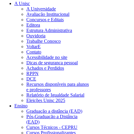
A Unisc
A Universidade
Avaliação Institucional
Concursos e Editais
Editora
Estrutura Administrativa
Ouvidoria
Trabalhe Conosco
VoltarE
Contato
Acessibilidade no site
Dicas de segurança pessoal
Achados e Perdidos
RPPN
DCE
Recursos disponíveis para alunos
e professores
Relatório de Igualdade Salarial
Eleições Unisc 2025
Ensino
Graduação a distância (EAD)
Pós-Graduação a Distância
(EAD)
Cursos Técnicos - CEPRU
Cursos Profissionalizantes