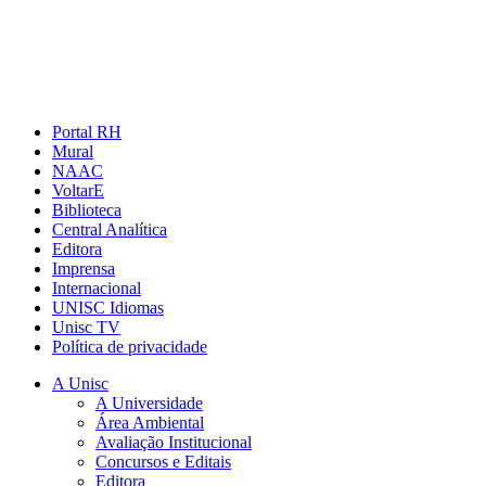
Portal RH
Mural
NAAC
VoltarE
Biblioteca
Central Analítica
Editora
Imprensa
Internacional
UNISC Idiomas
Unisc TV
Política de privacidade
A Unisc
A Universidade
Área Ambiental
Avaliação Institucional
Concursos e Editais
Editora