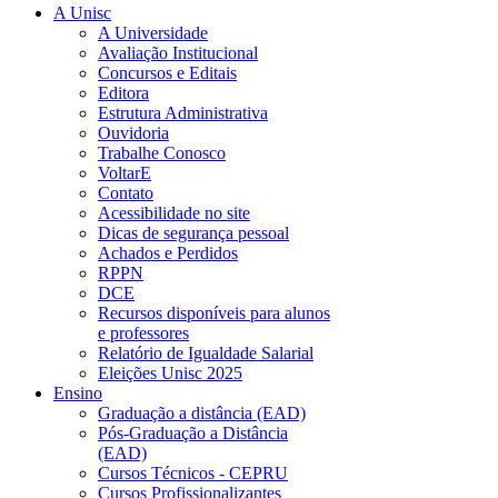
A Unisc
A Universidade
Avaliação Institucional
Concursos e Editais
Editora
Estrutura Administrativa
Ouvidoria
Trabalhe Conosco
VoltarE
Contato
Acessibilidade no site
Dicas de segurança pessoal
Achados e Perdidos
RPPN
DCE
Recursos disponíveis para alunos
e professores
Relatório de Igualdade Salarial
Eleições Unisc 2025
Ensino
Graduação a distância (EAD)
Pós-Graduação a Distância
(EAD)
Cursos Técnicos - CEPRU
Cursos Profissionalizantes