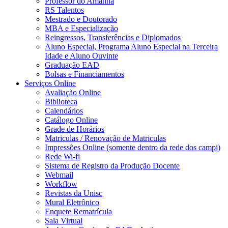
Professor do Amanhã
RS Talentos
Mestrado e Doutorado
MBA e Especialização
Reingressos, Transferências e Diplomados
Aluno Especial, Programa Aluno Especial na Terceira
Idade e Aluno Ouvinte
Graduação EAD
Bolsas e Financiamentos
Serviços Online
Avaliação Online
Biblioteca
Calendários
Catálogo Online
Grade de Horários
Matriculas / Renovação de Matriculas
Impressões Online (somente dentro da rede dos campi)
Rede Wi-fi
Sistema de Registro da Produção Docente
Webmail
Workflow
Revistas da Unisc
Mural Eletrônico
Enquete Rematrícula
Sala Virtual