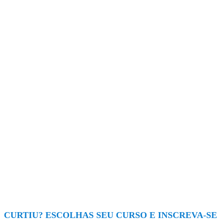
- Aprendizado
- Serviços
com situações
especializ
- Conecta com
simuladas
de tradução
a história, o
dentro dos
revisão de
comportamento,
espaços da
textos e
os estilos de
universidade
correções
pensar e de
(laboratórios de
ortográficas
viver de outras
Gastronomia,
culturas,
Farmácia,
facilitando
Biologia, ...);
ainda mais o
estudo do
- Avaliação
idioma.
contínua com
opção de aulas
de reforço
quando achar
necessário.
CURTIU? ESCOLHAS SEU CURSO E INSCREVA-SE