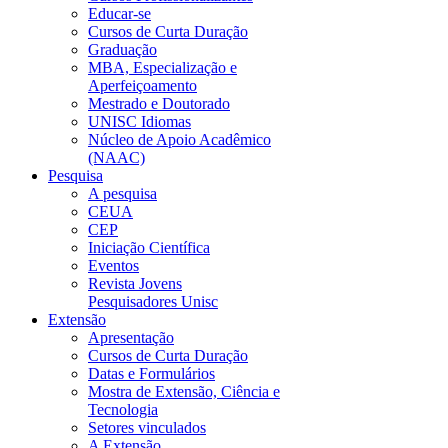
Educar-se
Cursos de Curta Duração
Graduação
MBA, Especialização e
Aperfeiçoamento
Mestrado e Doutorado
UNISC Idiomas
Núcleo de Apoio Acadêmico
(NAAC)
Pesquisa
A pesquisa
CEUA
CEP
Iniciação Científica
Eventos
Revista Jovens
Pesquisadores Unisc
Extensão
Apresentação
Cursos de Curta Duração
Datas e Formulários
Mostra de Extensão, Ciência e
Tecnologia
Setores vinculados
A Extensão