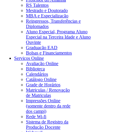
RS Talentos
Mestrado e Doutorado
MBA e Especialização
Reingressos, Transferências e
Diplomados
Aluno Especial, Programa Aluno
Especial na Terceira Idade e Aluno
Ouvinte
Graduação EAD
Bolsas e Financiamentos
Serviços Online
Avaliação Online
Biblioteca
Calendários
Catálogo Online
Grade de Horários
Matriculas / Renovação
de Matriculas
Impressões Online
(somente dentro da rede
dos campi)
Rede Wi-fi
Sistema de Registro da
Produção Docente