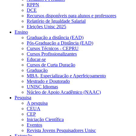
RPPN
DCE
Recursos disponíveis para alunos e professores
Relatório de Igualdade Salarial
Eleições Unisc 2025
Ensino
Graduação a distância (EAD)
Pós-Graduação a Distância (EAD)
Cursos Técnicos - CEPRU
Cursos Profissionalizantes
Educar-se
Cursos de Curta Duração
Graduação
MBA, Especialização e Aperfeiçoamento
Mestrado e Doutorado
UNISC Idiomas
Núcleo de Apoio Acadêmico (NAAC)
Pesquisa
A pesquisa
CEUA
CEP
Iniciação Científica
Eventos
Revista Jovens Pesquisadores Unisc
Extensão