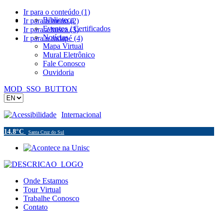
Ir para o conteúdo (1)
Biblioteca
Ir para o menu (2)
Eventos / Certificados
Ir para a busca (3)
Notícias
Ir para o rodapé (4)
Mapa Virtual
Mural Eletrônico
Fale Conosco
Ouvidoria
MOD_SSO_BUTTON
Acessibilidade
Internacional
14.8°C
Santa Cruz do Sul
Onde Estamos
Tour Virtual
Trabalhe Conosco
Contato