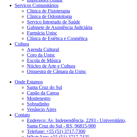
Serviços Comunitários
Clinica de Fisioterapia
Clinica de Odontologia
Serviço Integrado de Saúde
Gabinete de Assistência Judiciária
Farmácia Unisc
Clínica de Estética e Cosmética
Cultura
Agenda Cultural
Coro da Unisc
Escola de Música
Núcleo de Arte e Cultura
Orquestra de Câmara da Unisc
Onde Estamos
Santa Cruz do Sul
Capão da Canoa
Montenegro
Sobradinho
Venâncio Aires
Contato
Endereço: Av. Independência, 2293 - Universitário,
Santa Cruz do Sul - RS, 96815-900
Telefone: +55 (51) 3717-7300
WhatsApp: +55 (51) 3717-7425