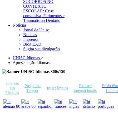
SOCORROS NO
CONTEXTO
ESCOLAR: Crise
convulsiva, Ferimentos e
Traumatismo Dentário
Notícias
Jornal da Unisc
Notícias
Imprensa
Blog EAD
Sugira sua divulgação
UNISC Idiomas
>
Apresentação Idiomas
Imersão
Programa
Exames
Proficiên
em
Intercâmbios
Tempo
Internacionais
Leitora
Línguas