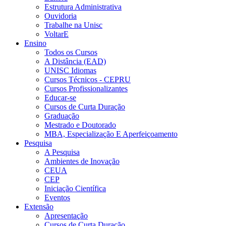
Estrutura Administrativa
Ouvidoria
Trabalhe na Unisc
VoltarE
Ensino
Todos os Cursos
A Distância (EAD)
UNISC Idiomas
Cursos Técnicos - CEPRU
Cursos Profissionalizantes
Educar-se
Cursos de Curta Duração
Graduação
Mestrado e Doutorado
MBA, Especialização E Aperfeiçoamento
Pesquisa
A Pesquisa
Ambientes de Inovação
CEUA
CEP
Iniciação Científica
Eventos
Extensão
Apresentação
Cursos de Curta Duração