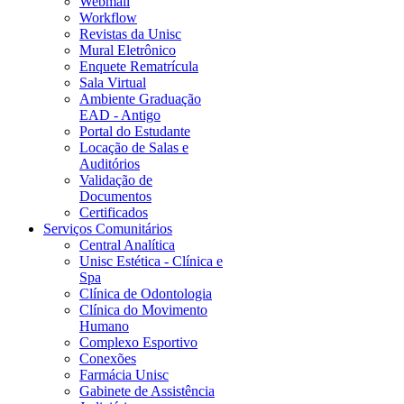
Webmail
Workflow
Revistas da Unisc
Mural Eletrônico
Enquete Rematrícula
Sala Virtual
Ambiente Graduação
EAD - Antigo
Portal do Estudante
Locação de Salas e
Auditórios
Validação de
Documentos
Certificados
Serviços Comunitários
Central Analítica
Unisc Estética - Clínica e
Spa
Clínica de Odontologia
Clínica do Movimento
Humano
Complexo Esportivo
Conexões
Farmácia Unisc
Gabinete de Assistência