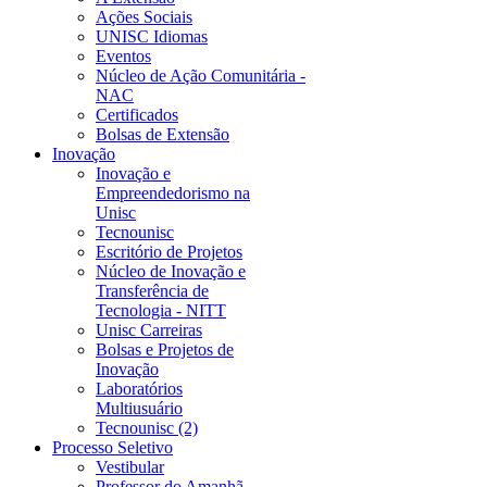
Ações Sociais
UNISC Idiomas
Eventos
Núcleo de Ação Comunitária -
NAC
Certificados
Bolsas de Extensão
Inovação
Inovação e
Empreendedorismo na
Unisc
Tecnounisc
Escritório de Projetos
Núcleo de Inovação e
Transferência de
Tecnologia - NITT
Unisc Carreiras
Bolsas e Projetos de
Inovação
Laboratórios
Multiusuário
Tecnounisc (2)
Processo Seletivo
Vestibular
Professor do Amanhã