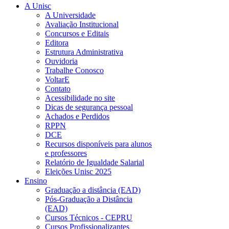
A Unisc
A Universidade
Avaliação Institucional
Concursos e Editais
Editora
Estrutura Administrativa
Ouvidoria
Trabalhe Conosco
VoltarE
Contato
Acessibilidade no site
Dicas de segurança pessoal
Achados e Perdidos
RPPN
DCE
Recursos disponíveis para alunos
e professores
Relatório de Igualdade Salarial
Eleições Unisc 2025
Ensino
Graduação a distância (EAD)
Pós-Graduação a Distância
(EAD)
Cursos Técnicos - CEPRU
Cursos Profissionalizantes