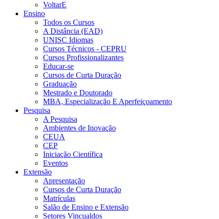
VoltarE
Ensino
Todos os Cursos
A Distância (EAD)
UNISC Idiomas
Cursos Técnicos - CEPRU
Cursos Profissionalizantes
Educar-se
Cursos de Curta Duração
Graduação
Mestrado e Doutorado
MBA, Especialização E Aperfeiçoamento
Pesquisa
A Pesquisa
Ambientes de Inovação
CEUA
CEP
Iniciação Científica
Eventos
Extensão
Apresentação
Cursos de Curta Duração
Matrículas
Salão de Ensino e Extensão
Setores Vincualdos