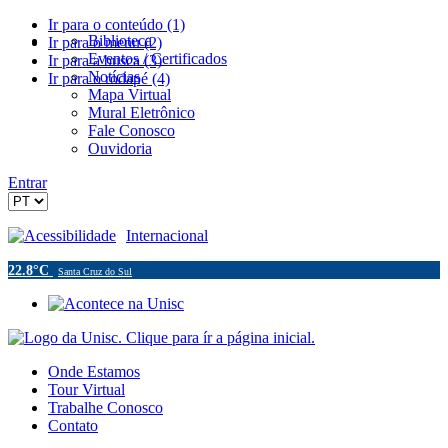
Ir para o conteúdo (1)
Biblioteca
Ir para o menu (2)
Eventos / Certificados
Ir para a busca (3)
Notícias
Ir para o rodapé (4)
Mapa Virtual
Mural Eletrônico
Fale Conosco
Ouvidoria
Entrar
Acessibilidade
Internacional
22.8°C
Santa Cruz do Sul
Onde Estamos
Tour Virtual
Trabalhe Conosco
Contato