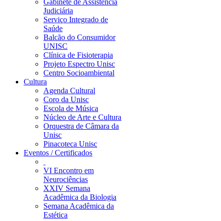
Gabinete de Assistência
Judiciária
Serviço Integrado de
Saúde
Balcão do Consumidor
UNISC
Clínica de Fisioterapia
Projeto Espectro Unisc
Centro Socioambiental
Cultura
Agenda Cultural
Coro da Unisc
Escola de Música
Núcleo de Arte e Cultura
Orquestra de Câmara da
Unisc
Pinacoteca Unisc
Eventos / Certificados
VI Encontro em
Neurociências
XXIV Semana
Acadêmica da Biologia
Semana Acadêmica da
Estética