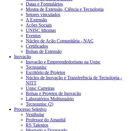
Datas e Formulários
Mostra de Extensão, Ciência e Tecnologia
Setores vinculados
A Extensão
Ações Sociais
UNISC Idiomas
Eventos
Núcleo de Ação Comunitária - NAC
Certificados
Bolsas de Extensão
Inovação
Inovação e Empreendedorismo na Unisc
Tecnounisc
Escritório de Projetos
Núcleo de Inovação e Transferência de Tecnologia -
NITT
Unisc Carreiras
Bolsas e Projetos de Inovação
Laboratórios Multiusuário
Tecnounisc (2)
Processo Seletivo
Vestibular
Professor do Amanhã
RS Talentos
Mestrado e Doutorado