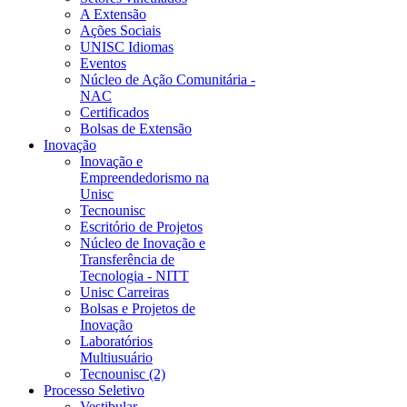
A Extensão
Ações Sociais
UNISC Idiomas
Eventos
Núcleo de Ação Comunitária -
NAC
Certificados
Bolsas de Extensão
Inovação
Inovação e
Empreendedorismo na
Unisc
Tecnounisc
Escritório de Projetos
Núcleo de Inovação e
Transferência de
Tecnologia - NITT
Unisc Carreiras
Bolsas e Projetos de
Inovação
Laboratórios
Multiusuário
Tecnounisc (2)
Processo Seletivo
Vestibular