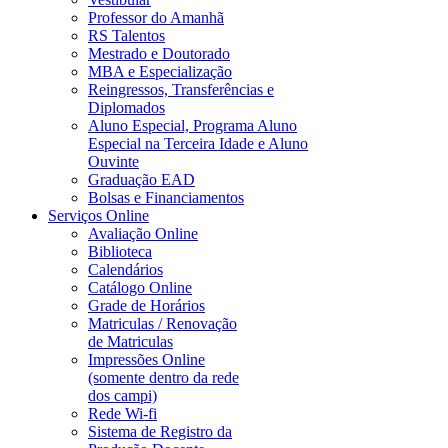
Professor do Amanhã
RS Talentos
Mestrado e Doutorado
MBA e Especialização
Reingressos, Transferências e
Diplomados
Aluno Especial, Programa Aluno
Especial na Terceira Idade e Aluno
Ouvinte
Graduação EAD
Bolsas e Financiamentos
Serviços Online
Avaliação Online
Biblioteca
Calendários
Catálogo Online
Grade de Horários
Matriculas / Renovação
de Matriculas
Impressões Online
(somente dentro da rede
dos campi)
Rede Wi-fi
Sistema de Registro da