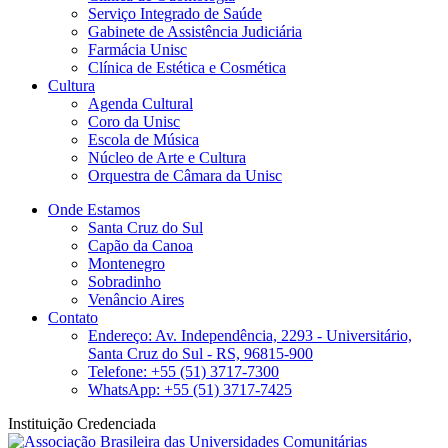
Serviço Integrado de Saúde
Gabinete de Assistência Judiciária
Farmácia Unisc
Clínica de Estética e Cosmética
Cultura
Agenda Cultural
Coro da Unisc
Escola de Música
Núcleo de Arte e Cultura
Orquestra de Câmara da Unisc
Onde Estamos
Santa Cruz do Sul
Capão da Canoa
Montenegro
Sobradinho
Venâncio Aires
Contato
Endereço: Av. Independência, 2293 - Universitário,
Santa Cruz do Sul - RS, 96815-900
Telefone: +55 (51) 3717-7300
WhatsApp: +55 (51) 3717-7425
Instituição Credenciada