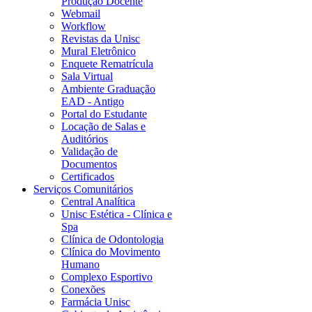
Produção Docente
Webmail
Workflow
Revistas da Unisc
Mural Eletrônico
Enquete Rematrícula
Sala Virtual
Ambiente Graduação
EAD - Antigo
Portal do Estudante
Locação de Salas e
Auditórios
Validação de
Documentos
Certificados
Serviços Comunitários
Central Analítica
Unisc Estética - Clínica e
Spa
Clínica de Odontologia
Clínica do Movimento
Humano
Complexo Esportivo
Conexões
Farmácia Unisc