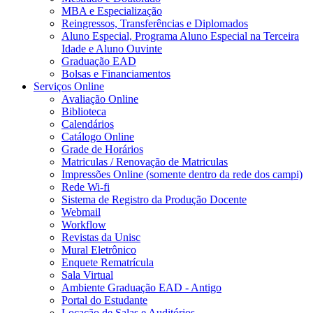
MBA e Especialização
Reingressos, Transferências e Diplomados
Aluno Especial, Programa Aluno Especial na Terceira
Idade e Aluno Ouvinte
Graduação EAD
Bolsas e Financiamentos
Serviços Online
Avaliação Online
Biblioteca
Calendários
Catálogo Online
Grade de Horários
Matriculas / Renovação de Matriculas
Impressões Online (somente dentro da rede dos campi)
Rede Wi-fi
Sistema de Registro da Produção Docente
Webmail
Workflow
Revistas da Unisc
Mural Eletrônico
Enquete Rematrícula
Sala Virtual
Ambiente Graduação EAD - Antigo
Portal do Estudante
Locação de Salas e Auditórios