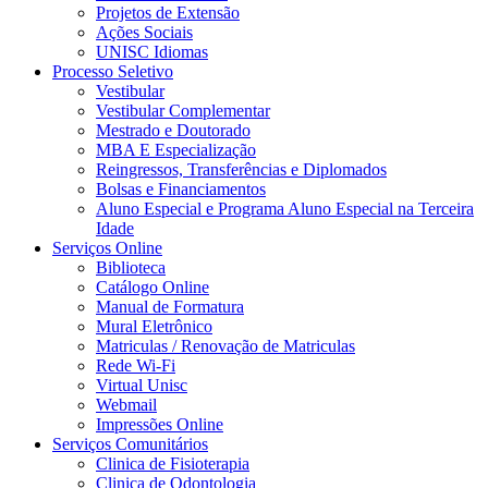
Projetos de Extensão
Ações Sociais
UNISC Idiomas
Processo Seletivo
Vestibular
Vestibular Complementar
Mestrado e Doutorado
MBA E Especialização
Reingressos, Transferências e Diplomados
Bolsas e Financiamentos
Aluno Especial e Programa Aluno Especial na Terceira
Idade
Serviços Online
Biblioteca
Catálogo Online
Manual de Formatura
Mural Eletrônico
Matriculas / Renovação de Matriculas
Rede Wi-Fi
Virtual Unisc
Webmail
Impressões Online
Serviços Comunitários
Clinica de Fisioterapia
Clinica de Odontologia