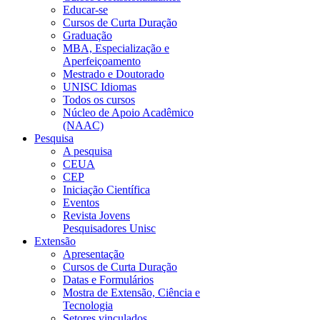
Educar-se
Cursos de Curta Duração
Graduação
MBA, Especialização e
Aperfeiçoamento
Mestrado e Doutorado
UNISC Idiomas
Todos os cursos
Núcleo de Apoio Acadêmico
(NAAC)
Pesquisa
A pesquisa
CEUA
CEP
Iniciação Científica
Eventos
Revista Jovens
Pesquisadores Unisc
Extensão
Apresentação
Cursos de Curta Duração
Datas e Formulários
Mostra de Extensão, Ciência e
Tecnologia
Setores vinculados