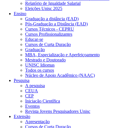
Relatório de Igualdade Salarial
Eleições Unisc 2025
Ensino
Graduação a distância (EAD)
Pós-Graduação a Distância (EAD)
Cursos Técnicos - CEPRU
Cursos Profissionalizantes
Educar-se
Cursos de Curta Duração
Graduação
MBA, Especialização e Aperfeiçoamento
Mestrado e Doutorado
UNISC Idiomas
Todos os cursos
Núcleo de Apoio Acadêmico (NAAC)
Pesquisa
A pesquisa
CEUA
CEP
Iniciação Científica
Eventos
Revista Jovens Pesquisadores Unisc
Extensão
Apresentação
Cursos de Curta Duração