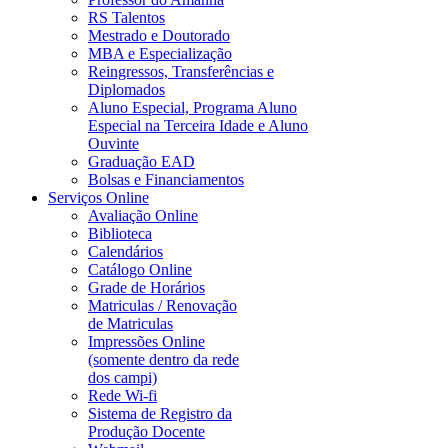
RS Talentos
Mestrado e Doutorado
MBA e Especialização
Reingressos, Transferências e
Diplomados
Aluno Especial, Programa Aluno
Especial na Terceira Idade e Aluno
Ouvinte
Graduação EAD
Bolsas e Financiamentos
Serviços Online
Avaliação Online
Biblioteca
Calendários
Catálogo Online
Grade de Horários
Matriculas / Renovação
de Matriculas
Impressões Online
(somente dentro da rede
dos campi)
Rede Wi-fi
Sistema de Registro da
Produção Docente