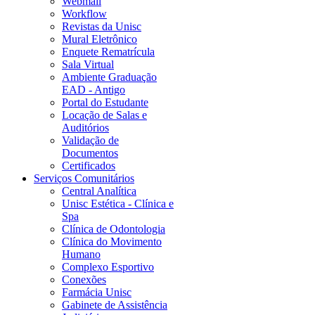
Webmail
Workflow
Revistas da Unisc
Mural Eletrônico
Enquete Rematrícula
Sala Virtual
Ambiente Graduação
EAD - Antigo
Portal do Estudante
Locação de Salas e
Auditórios
Validação de
Documentos
Certificados
Serviços Comunitários
Central Analítica
Unisc Estética - Clínica e
Spa
Clínica de Odontologia
Clínica do Movimento
Humano
Complexo Esportivo
Conexões
Farmácia Unisc
Gabinete de Assistência