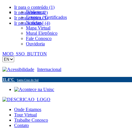
Ir para o conteúdo (1)
Biblioteca
Ir para o menu (2)
Eventos / Certificados
Ir para a busca (3)
Notícias
Ir para o rodapé (4)
Mapa Virtual
Mural Eletrônico
Fale Conosco
Ouvidoria
MOD_SSO_BUTTON
Acessibilidade
Internacional
11.4°C
Santa Cruz do Sul
Onde Estamos
Tour Virtual
Trabalhe Conosco
Contato