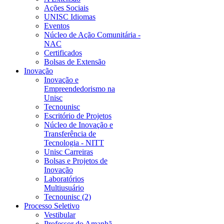
Ações Sociais
UNISC Idiomas
Eventos
Núcleo de Ação Comunitária -
NAC
Certificados
Bolsas de Extensão
Inovação
Inovação e
Empreendedorismo na
Unisc
Tecnounisc
Escritório de Projetos
Núcleo de Inovação e
Transferência de
Tecnologia - NITT
Unisc Carreiras
Bolsas e Projetos de
Inovação
Laboratórios
Multiusuário
Tecnounisc (2)
Processo Seletivo
Vestibular
Professor do Amanhã