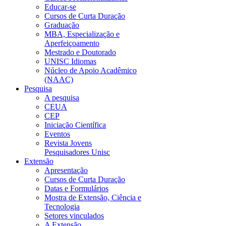
Educar-se
Cursos de Curta Duração
Graduação
MBA, Especialização e
Aperfeiçoamento
Mestrado e Doutorado
UNISC Idiomas
Núcleo de Apoio Acadêmico
(NAAC)
Pesquisa
A pesquisa
CEUA
CEP
Iniciação Científica
Eventos
Revista Jovens
Pesquisadores Unisc
Extensão
Apresentação
Cursos de Curta Duração
Datas e Formulários
Mostra de Extensão, Ciência e
Tecnologia
Setores vinculados
A Extensão