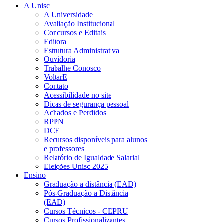
A Unisc
A Universidade
Avaliação Institucional
Concursos e Editais
Editora
Estrutura Administrativa
Ouvidoria
Trabalhe Conosco
VoltarE
Contato
Acessibilidade no site
Dicas de segurança pessoal
Achados e Perdidos
RPPN
DCE
Recursos disponíveis para alunos
e professores
Relatório de Igualdade Salarial
Eleições Unisc 2025
Ensino
Graduação a distância (EAD)
Pós-Graduação a Distância
(EAD)
Cursos Técnicos - CEPRU
Cursos Profissionalizantes