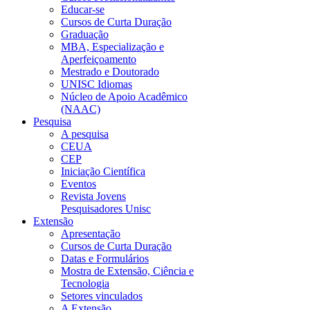
Educar-se
Cursos de Curta Duração
Graduação
MBA, Especialização e
Aperfeiçoamento
Mestrado e Doutorado
UNISC Idiomas
Núcleo de Apoio Acadêmico
(NAAC)
Pesquisa
A pesquisa
CEUA
CEP
Iniciação Científica
Eventos
Revista Jovens
Pesquisadores Unisc
Extensão
Apresentação
Cursos de Curta Duração
Datas e Formulários
Mostra de Extensão, Ciência e
Tecnologia
Setores vinculados
A Extensão