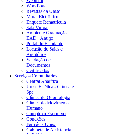
Webmail
Workflow
Revistas da Unisc
Mural Eletrônico
Enquete Rematrícula
Sala Virtual
Ambiente Graduação
EAD - Antigo
Portal do Estudante
Locação de Salas e
Auditórios
Validação de
Documentos
Certificados
Serviços Comunitários
Central Analítica
Unisc Estética - Clínica e
Spa
Clínica de Odontologia
Clínica do Movimento
Humano
Complexo Esportivo
Conexões
Farmácia Unisc
Gabinete de Assistência