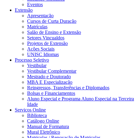
Eventos
Extensão
Apresentação
Cursos de Curta Duração
Matrículas
Salão de Ensino e Extensão
Setores Vincualdos
Projetos de Extensão
Ações Sociais
UNISC Idiomas
Processo Seletivo
Vestibular
Vestibular Complementar
Mestrado e Doutorado
MBA E Especialização
Reingressos, Transferências e Diplomados
Bolsas e Financiamentos
Aluno Especial e Programa Aluno Especial na Terceira
Idade
Serviços Online
Biblioteca
Catálogo Online
Manual de Formatura
Mural Eletrônico
Matriculas / Renovação de Matriculas