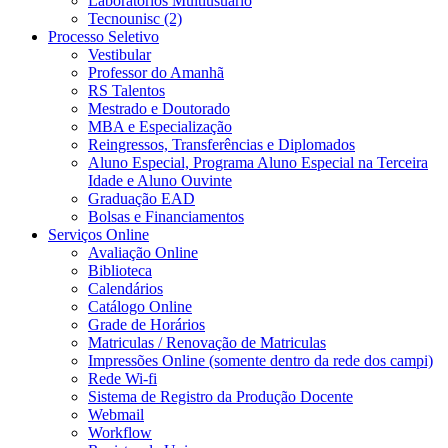
Laboratórios Multiusuário
Tecnounisc (2)
Processo Seletivo
Vestibular
Professor do Amanhã
RS Talentos
Mestrado e Doutorado
MBA e Especialização
Reingressos, Transferências e Diplomados
Aluno Especial, Programa Aluno Especial na Terceira
Idade e Aluno Ouvinte
Graduação EAD
Bolsas e Financiamentos
Serviços Online
Avaliação Online
Biblioteca
Calendários
Catálogo Online
Grade de Horários
Matriculas / Renovação de Matriculas
Impressões Online (somente dentro da rede dos campi)
Rede Wi-fi
Sistema de Registro da Produção Docente
Webmail
Workflow