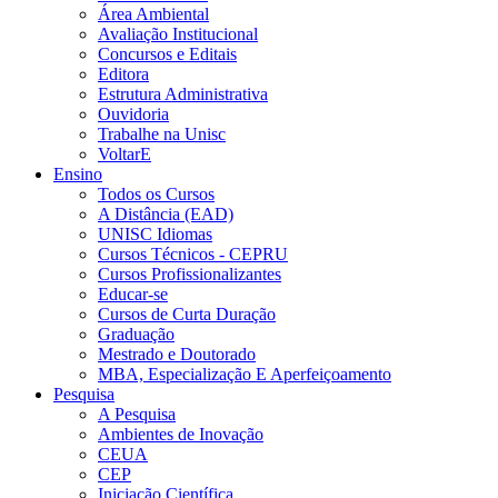
Área Ambiental
Avaliação Institucional
Concursos e Editais
Editora
Estrutura Administrativa
Ouvidoria
Trabalhe na Unisc
VoltarE
Ensino
Todos os Cursos
A Distância (EAD)
UNISC Idiomas
Cursos Técnicos - CEPRU
Cursos Profissionalizantes
Educar-se
Cursos de Curta Duração
Graduação
Mestrado e Doutorado
MBA, Especialização E Aperfeiçoamento
Pesquisa
A Pesquisa
Ambientes de Inovação
CEUA
CEP
Iniciação Científica