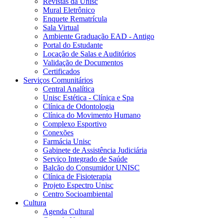
Revistas da Unisc
Mural Eletrônico
Enquete Rematrícula
Sala Virtual
Ambiente Graduação EAD - Antigo
Portal do Estudante
Locação de Salas e Auditórios
Validação de Documentos
Certificados
Serviços Comunitários
Central Analítica
Unisc Estética - Clínica e Spa
Clínica de Odontologia
Clínica do Movimento Humano
Complexo Esportivo
Conexões
Farmácia Unisc
Gabinete de Assistência Judiciária
Serviço Integrado de Saúde
Balcão do Consumidor UNISC
Clínica de Fisioterapia
Projeto Espectro Unisc
Centro Socioambiental
Cultura
Agenda Cultural