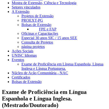
Mostra de Extensão, Ciência e Tecnologia
Setores vinculados
A Extensão
Projetos de Extensão
PROEXT-PG
Bolsas de Extensão
FPE e FAP
Oficinas e Capacitações
Especial 30 anos SIC / 15 anos SEE
Consulta de Projetos
página projetos
Ações Sociais
UNISC Idiomas
Eventos
Exame de Proficiência em Língua Espanhola, Língua
Inglesa e Língua Portuguesa.
Núcleo de Ação Comunitária - NAC
Certificados
Bolsas de Extensão
Exame de Proficiência em Língua
Espanhola e Língua Inglesa.
(Mestrado/Doutorado)