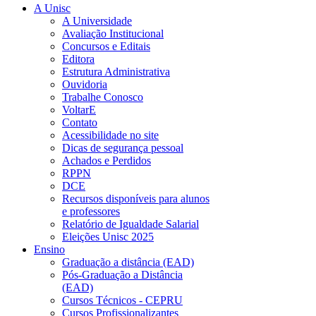
A Unisc
A Universidade
Avaliação Institucional
Concursos e Editais
Editora
Estrutura Administrativa
Ouvidoria
Trabalhe Conosco
VoltarE
Contato
Acessibilidade no site
Dicas de segurança pessoal
Achados e Perdidos
RPPN
DCE
Recursos disponíveis para alunos
e professores
Relatório de Igualdade Salarial
Eleições Unisc 2025
Ensino
Graduação a distância (EAD)
Pós-Graduação a Distância
(EAD)
Cursos Técnicos - CEPRU
Cursos Profissionalizantes