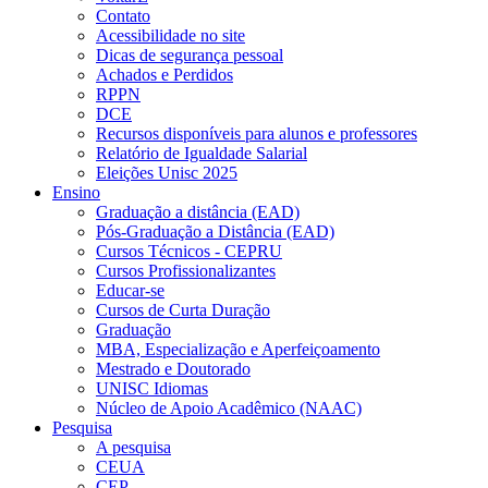
Contato
Acessibilidade no site
Dicas de segurança pessoal
Achados e Perdidos
RPPN
DCE
Recursos disponíveis para alunos e professores
Relatório de Igualdade Salarial
Eleições Unisc 2025
Ensino
Graduação a distância (EAD)
Pós-Graduação a Distância (EAD)
Cursos Técnicos - CEPRU
Cursos Profissionalizantes
Educar-se
Cursos de Curta Duração
Graduação
MBA, Especialização e Aperfeiçoamento
Mestrado e Doutorado
UNISC Idiomas
Núcleo de Apoio Acadêmico (NAAC)
Pesquisa
A pesquisa
CEUA
CEP