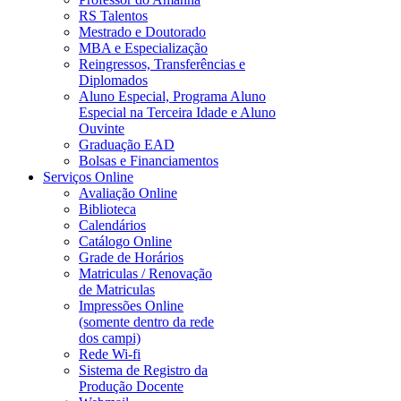
RS Talentos
Mestrado e Doutorado
MBA e Especialização
Reingressos, Transferências e
Diplomados
Aluno Especial, Programa Aluno
Especial na Terceira Idade e Aluno
Ouvinte
Graduação EAD
Bolsas e Financiamentos
Serviços Online
Avaliação Online
Biblioteca
Calendários
Catálogo Online
Grade de Horários
Matriculas / Renovação
de Matriculas
Impressões Online
(somente dentro da rede
dos campi)
Rede Wi-fi
Sistema de Registro da
Produção Docente