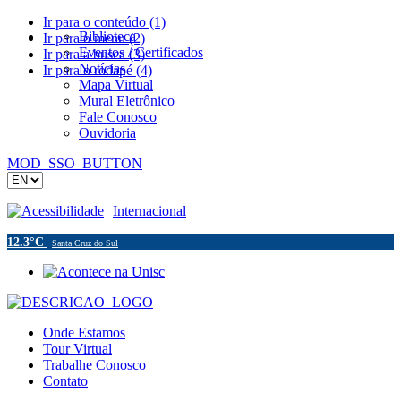
Ir para o conteúdo (1)
Biblioteca
Ir para o menu (2)
Eventos / Certificados
Ir para a busca (3)
Notícias
Ir para o rodapé (4)
Mapa Virtual
Mural Eletrônico
Fale Conosco
Ouvidoria
MOD_SSO_BUTTON
Acessibilidade
Internacional
12.3°C
Santa Cruz do Sul
Onde Estamos
Tour Virtual
Trabalhe Conosco
Contato