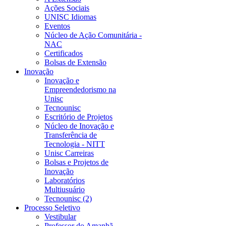
Ações Sociais
UNISC Idiomas
Eventos
Núcleo de Ação Comunitária -
NAC
Certificados
Bolsas de Extensão
Inovação
Inovação e
Empreendedorismo na
Unisc
Tecnounisc
Escritório de Projetos
Núcleo de Inovação e
Transferência de
Tecnologia - NITT
Unisc Carreiras
Bolsas e Projetos de
Inovação
Laboratórios
Multiusuário
Tecnounisc (2)
Processo Seletivo
Vestibular
Professor do Amanhã