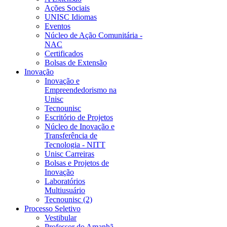
Ações Sociais
UNISC Idiomas
Eventos
Núcleo de Ação Comunitária -
NAC
Certificados
Bolsas de Extensão
Inovação
Inovação e
Empreendedorismo na
Unisc
Tecnounisc
Escritório de Projetos
Núcleo de Inovação e
Transferência de
Tecnologia - NITT
Unisc Carreiras
Bolsas e Projetos de
Inovação
Laboratórios
Multiusuário
Tecnounisc (2)
Processo Seletivo
Vestibular
Professor do Amanhã