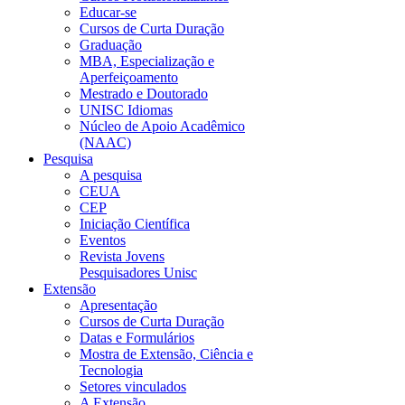
Educar-se
Cursos de Curta Duração
Graduação
MBA, Especialização e
Aperfeiçoamento
Mestrado e Doutorado
UNISC Idiomas
Núcleo de Apoio Acadêmico
(NAAC)
Pesquisa
A pesquisa
CEUA
CEP
Iniciação Científica
Eventos
Revista Jovens
Pesquisadores Unisc
Extensão
Apresentação
Cursos de Curta Duração
Datas e Formulários
Mostra de Extensão, Ciência e
Tecnologia
Setores vinculados
A Extensão