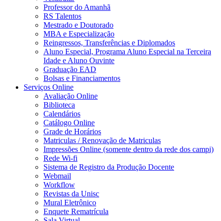
Professor do Amanhã
RS Talentos
Mestrado e Doutorado
MBA e Especialização
Reingressos, Transferências e Diplomados
Aluno Especial, Programa Aluno Especial na Terceira
Idade e Aluno Ouvinte
Graduação EAD
Bolsas e Financiamentos
Serviços Online
Avaliação Online
Biblioteca
Calendários
Catálogo Online
Grade de Horários
Matriculas / Renovação de Matriculas
Impressões Online (somente dentro da rede dos campi)
Rede Wi-fi
Sistema de Registro da Produção Docente
Webmail
Workflow
Revistas da Unisc
Mural Eletrônico
Enquete Rematrícula
Sala Virtual