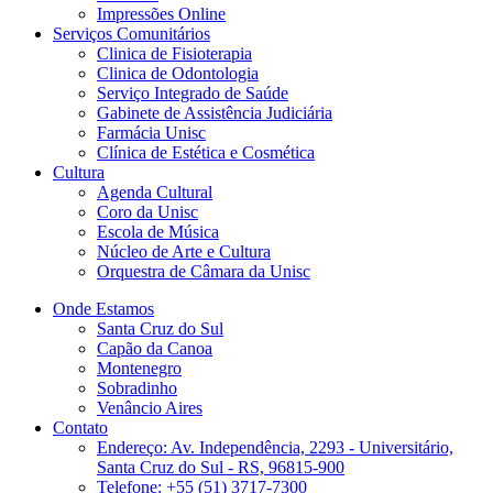
Impressões Online
Serviços Comunitários
Clinica de Fisioterapia
Clinica de Odontologia
Serviço Integrado de Saúde
Gabinete de Assistência Judiciária
Farmácia Unisc
Clínica de Estética e Cosmética
Cultura
Agenda Cultural
Coro da Unisc
Escola de Música
Núcleo de Arte e Cultura
Orquestra de Câmara da Unisc
Onde Estamos
Santa Cruz do Sul
Capão da Canoa
Montenegro
Sobradinho
Venâncio Aires
Contato
Endereço: Av. Independência, 2293 - Universitário,
Santa Cruz do Sul - RS, 96815-900
Telefone: +55 (51) 3717-7300