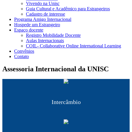
Vivendo na Unisc
Guia Cultural e Acadêmico para Estrangeiros
Cadastro de interesse
Programa Amigo Internacional
Hospede um Estrangeiro
Espaço docente
Registro Mobilidade Docente
Aulas Internacionais
COIL- Collaborative Online International Learning
Convênios
Contato
Assessoria Internacional da UNISC
Intercâmbio