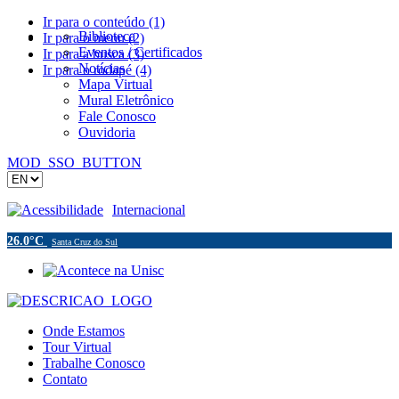
Ir para o conteúdo (1)
Biblioteca
Ir para o menu (2)
Eventos / Certificados
Ir para a busca (3)
Notícias
Ir para o rodapé (4)
Mapa Virtual
Mural Eletrônico
Fale Conosco
Ouvidoria
MOD_SSO_BUTTON
Acessibilidade
Internacional
26.0°C
Santa Cruz do Sul
Onde Estamos
Tour Virtual
Trabalhe Conosco
Contato