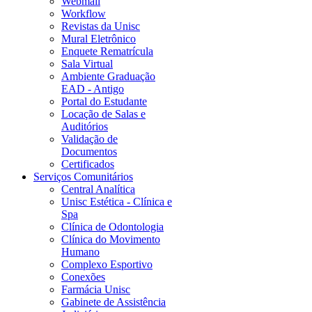
Webmail
Workflow
Revistas da Unisc
Mural Eletrônico
Enquete Rematrícula
Sala Virtual
Ambiente Graduação
EAD - Antigo
Portal do Estudante
Locação de Salas e
Auditórios
Validação de
Documentos
Certificados
Serviços Comunitários
Central Analítica
Unisc Estética - Clínica e
Spa
Clínica de Odontologia
Clínica do Movimento
Humano
Complexo Esportivo
Conexões
Farmácia Unisc
Gabinete de Assistência