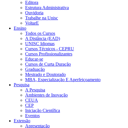
Editora
Estrutura Administrativa
Ouvidoria
Trabalhe na Unisc
VoltarE
Ensino
Todos os Cursos
A Distância (EAD)
UNISC Idiomas
Cursos Técnicos - CEPRU
Cursos Profissionalizantes
Educar-se
Cursos de Curta Duração
Graduação
Mestrado e Doutorado
MBA, Especialização E Aperfeiçoamento
Pesquisa
A Pesquisa
Ambientes de Inovação
CEUA
CEP
Iniciação Científica
Eventos
Extensão
Apresentação