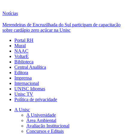
Notícias
Merendeiras de Encruzilhada do Sul participam de capacitação
sobre cardápio zero açúcar na Unisc
Portal RH
Mural
NAAC
VoltarE
Biblioteca
Central Analítica
Editora
Imprensa
Internacional
UNISC Idiomas
Unisc TV
Política de privacidade
A Unisc
A Universidade
Área Ambiental
Avaliação Institucional
Concursos e Editais