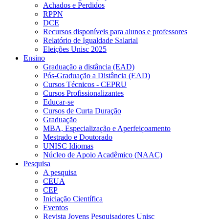
Achados e Perdidos
RPPN
DCE
Recursos disponíveis para alunos e professores
Relatório de Igualdade Salarial
Eleições Unisc 2025
Ensino
Graduação a distância (EAD)
Pós-Graduação a Distância (EAD)
Cursos Técnicos - CEPRU
Cursos Profissionalizantes
Educar-se
Cursos de Curta Duração
Graduação
MBA, Especialização e Aperfeiçoamento
Mestrado e Doutorado
UNISC Idiomas
Núcleo de Apoio Acadêmico (NAAC)
Pesquisa
A pesquisa
CEUA
CEP
Iniciação Científica
Eventos
Revista Jovens Pesquisadores Unisc