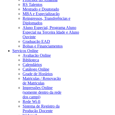
RS Talentos
Mestrado e Doutorado
MBA e Especialização
Reingressos, Transferências e
Diplomados
Aluno Especial, Programa Aluno
Especial na Terceira Idade e Aluno
Ouvinte
Graduação EAD
Bolsas e Financiamentos
Serviços Online
Avaliação Online
Biblioteca
Calendários
Catálogo Online
Grade de Horários
Matriculas / Renovação
de Matriculas
Impressões Online
(somente dentro da rede
dos campi)
Rede Wi-fi
Sistema de Registro da
Produção Docente