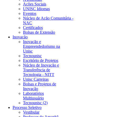
Ações Sociais
UNISC Idiomas
Eventos
Núcleo de Ação Comunitária -
NAC
Certificados
Bolsas de Extensão
Inovação
Inovação e
Empreendedorismo na
Unisc
Tecnounisc
Escritório de Projetos
Núcleo de Inovação e
Transferência de
Tecnologia - NITT
Unisc Carreiras
Bolsas e Projetos de
Inovação
Laboratórios
Multiusuário
Tecnounisc (2)
Processo Seletivo
Vestibular
Professor do Amanhã