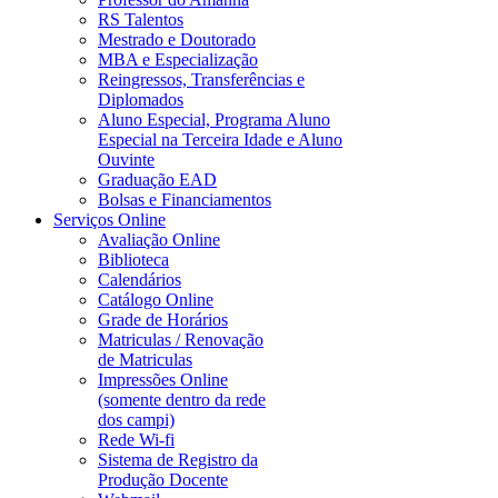
RS Talentos
Mestrado e Doutorado
MBA e Especialização
Reingressos, Transferências e
Diplomados
Aluno Especial, Programa Aluno
Especial na Terceira Idade e Aluno
Ouvinte
Graduação EAD
Bolsas e Financiamentos
Serviços Online
Avaliação Online
Biblioteca
Calendários
Catálogo Online
Grade de Horários
Matriculas / Renovação
de Matriculas
Impressões Online
(somente dentro da rede
dos campi)
Rede Wi-fi
Sistema de Registro da
Produção Docente