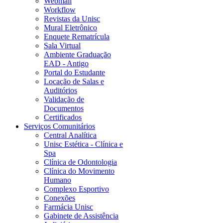
Webmail
Workflow
Revistas da Unisc
Mural Eletrônico
Enquete Rematrícula
Sala Virtual
Ambiente Graduação
EAD - Antigo
Portal do Estudante
Locação de Salas e
Auditórios
Validação de
Documentos
Certificados
Serviços Comunitários
Central Analítica
Unisc Estética - Clínica e
Spa
Clínica de Odontologia
Clínica do Movimento
Humano
Complexo Esportivo
Conexões
Farmácia Unisc
Gabinete de Assistência