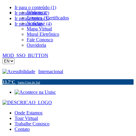
Ir para o conteúdo (1)
Biblioteca
Ir para o menu (2)
Eventos / Certificados
Ir para a busca (3)
Notícias
Ir para o rodapé (4)
Mapa Virtual
Mural Eletrônico
Fale Conosco
Ouvidoria
MOD_SSO_BUTTON
Acessibilidade
Internacional
13.7°C
Santa Cruz do Sul
Onde Estamos
Tour Virtual
Trabalhe Conosco
Contato