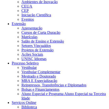
Ambientes de Inovação
CEUA
CEP
Iniciação Científica
Eventos
Extensão
Apresentação
Cursos de Curta Duração
Matrículas
Salão de Ensino e Extensão
Setores Vincualdos
Projetos de Extensão
Ações Sociais
UNISC Idiomas
Processo Seletivo
Vestibular
Vestibular Complementar
Mestrado e Doutorado
MBA E Especialização
Reingressos, Transferências e Diplomados
Bolsas e Financiamentos
Aluno Especial e Programa Aluno Especial na Terceira
Idade
Serviços Online
Biblioteca