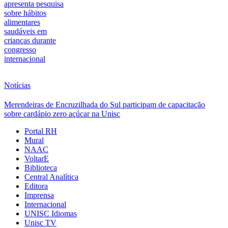
apresenta pesquisa
sobre hábitos
alimentares
saudáveis em
crianças durante
congresso
internacional
Notícias
Merendeiras de Encruzilhada do Sul participam de capacitação
sobre cardápio zero açúcar na Unisc
Portal RH
Mural
NAAC
VoltarE
Biblioteca
Central Analítica
Editora
Imprensa
Internacional
UNISC Idiomas
Unisc TV