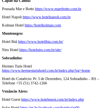
Capão da Canoa:
Pousada Mar e Botto
https://www.marebotto.com.br
Hotel Napoli
https://www.hotelnapoli.com.br
Kolman Hotel
https://hotelkolman.com
Montenegro:
Hotel Ibiá
https://www.hotelibia.com.br/
Niro Hotel
https://hotelniro.com.br/site/
Sobradinho:
Hermes Turis Hotel
https://www.hermesturishotel.com.br/index.php?pg=home
Hotel do Comércio: Pc 3 de Dezembro, 124 Sobradinho – RS –
Telefone +55 (51) 3742-1266
Venâncio Aires:
Hotel Guest
https://www.hotelguest.com.br/index.php
Solar Hotel
https://pt-br.facebook.com/hotelsolar00