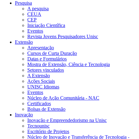
Pesquisa
A pesquisa
CEUA
CEP
Iniciação Científica
Eventos
Revista Jovens Pesquisadores Unisc
Extensão
Apresentação
Cursos de Curta Duração
Datas e Formulários
Mostra de Extensão, Ciência e Tecnologia
Setores vinculados
A Extensão
Ações Sociais
UNISC Idiomas
Eventos
Núcleo de Ação Comunitária - NAC
Certificados
Bolsas de Extensão
Inovação
Inovação e Empreendedorismo na Unisc
Tecnounisc
Escritório de Projetos
Núcleo de Inovação e Transferência de Tecnologia -