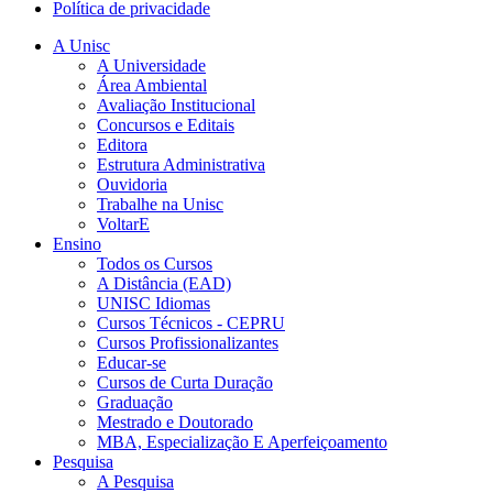
Política de privacidade
A Unisc
A Universidade
Área Ambiental
Avaliação Institucional
Concursos e Editais
Editora
Estrutura Administrativa
Ouvidoria
Trabalhe na Unisc
VoltarE
Ensino
Todos os Cursos
A Distância (EAD)
UNISC Idiomas
Cursos Técnicos - CEPRU
Cursos Profissionalizantes
Educar-se
Cursos de Curta Duração
Graduação
Mestrado e Doutorado
MBA, Especialização E Aperfeiçoamento
Pesquisa
A Pesquisa