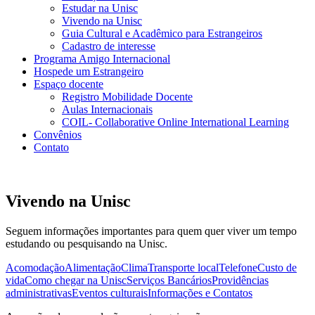
Estudar na Unisc
Vivendo na Unisc
Guia Cultural e Acadêmico para Estrangeiros
Cadastro de interesse
Programa Amigo Internacional
Hospede um Estrangeiro
Espaço docente
Registro Mobilidade Docente
Aulas Internacionais
COIL- Collaborative Online International Learning
Convênios
Contato
Vivendo na Unisc
Seguem informações importantes para quem quer viver um tempo
estudando ou pesquisando na Unisc.
Acomodação
Alimentação
Clima
Transporte local
Telefone
Custo de
vida
Como chegar na Unisc
Serviços Bancários
Providências
administrativas
Eventos culturais
Informações e Contatos