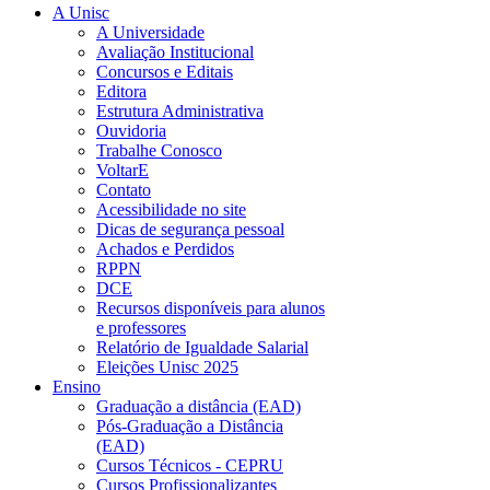
A Unisc
A Universidade
Avaliação Institucional
Concursos e Editais
Editora
Estrutura Administrativa
Ouvidoria
Trabalhe Conosco
VoltarE
Contato
Acessibilidade no site
Dicas de segurança pessoal
Achados e Perdidos
RPPN
DCE
Recursos disponíveis para alunos
e professores
Relatório de Igualdade Salarial
Eleições Unisc 2025
Ensino
Graduação a distância (EAD)
Pós-Graduação a Distância
(EAD)
Cursos Técnicos - CEPRU
Cursos Profissionalizantes