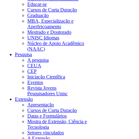
Educar-se
Cursos de Curta Duração
Graduação
MBA, Especialização e
Aperfeiçoamento
Mestrado e Doutorado
UNISC Idiomas
Núcleo de Apoio Acadêmico
(NAAC)
Pesquisa
A pesquisa
CEUA
CEP
Iniciação Científica
Eventos
Revista Jovens
Pesquisadores Unisc
Extensão
Apresentação
Cursos de Curta Duração
Datas e Formulários
Mostra de Extensão, Ciência e
Tecnologia
Setores vinculados
A Extensão