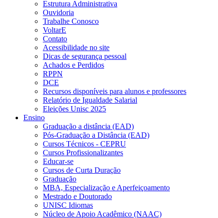
Estrutura Administrativa
Ouvidoria
Trabalhe Conosco
VoltarE
Contato
Acessibilidade no site
Dicas de segurança pessoal
Achados e Perdidos
RPPN
DCE
Recursos disponíveis para alunos e professores
Relatório de Igualdade Salarial
Eleições Unisc 2025
Ensino
Graduação a distância (EAD)
Pós-Graduação a Distância (EAD)
Cursos Técnicos - CEPRU
Cursos Profissionalizantes
Educar-se
Cursos de Curta Duração
Graduação
MBA, Especialização e Aperfeiçoamento
Mestrado e Doutorado
UNISC Idiomas
Núcleo de Apoio Acadêmico (NAAC)