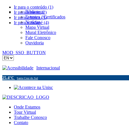
Ir para o conteúdo (1)
Biblioteca
Ir para o menu (2)
Eventos / Certificados
Ir para a busca (3)
Notícias
Ir para o rodapé (4)
Mapa Virtual
Mural Eletrônico
Fale Conosco
Ouvidoria
MOD_SSO_BUTTON
Acessibilidade
Internacional
25.4°C
Santa Cruz do Sul
Onde Estamos
Tour Virtual
Trabalhe Conosco
Contato