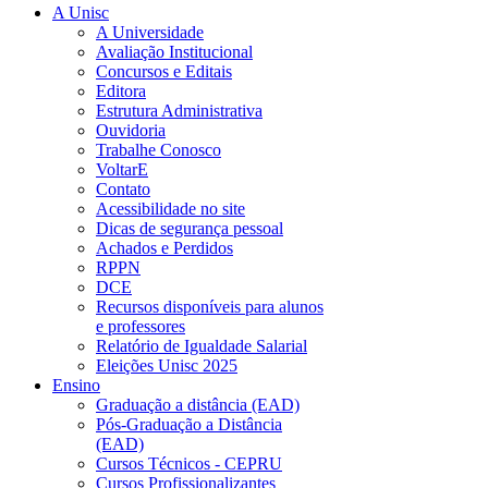
A Unisc
A Universidade
Avaliação Institucional
Concursos e Editais
Editora
Estrutura Administrativa
Ouvidoria
Trabalhe Conosco
VoltarE
Contato
Acessibilidade no site
Dicas de segurança pessoal
Achados e Perdidos
RPPN
DCE
Recursos disponíveis para alunos
e professores
Relatório de Igualdade Salarial
Eleições Unisc 2025
Ensino
Graduação a distância (EAD)
Pós-Graduação a Distância
(EAD)
Cursos Técnicos - CEPRU
Cursos Profissionalizantes