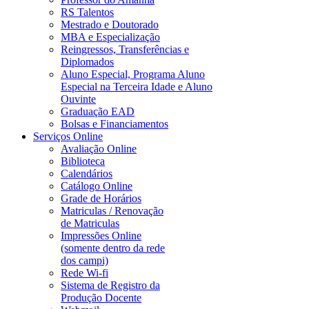
RS Talentos
Mestrado e Doutorado
MBA e Especialização
Reingressos, Transferências e
Diplomados
Aluno Especial, Programa Aluno
Especial na Terceira Idade e Aluno
Ouvinte
Graduação EAD
Bolsas e Financiamentos
Serviços Online
Avaliação Online
Biblioteca
Calendários
Catálogo Online
Grade de Horários
Matriculas / Renovação
de Matriculas
Impressões Online
(somente dentro da rede
dos campi)
Rede Wi-fi
Sistema de Registro da
Produção Docente