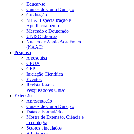
Educar-se
Cursos de Curta Duração
Graduação
MBA, Especialização e
Aperfeiçoamento
Mestrado e Doutorado
UNISC Idiomas
Núcleo de Apoio Acadêmico
(NAAC)
Pesquisa
A pesquisa
CEUA
CEP
Iniciação Científica
Eventos
Revista Jovens
Pesquisadores Unisc
Extensão
Apresentação
Cursos de Curta Duração
Datas e Formulários
Mostra de Extensão, Ciência e
Tecnologia
Setores vinculados
A Extensão