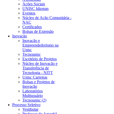
Ações Sociais
UNISC Idiomas
Eventos
Núcleo de Ação Comunitária -
NAC
Certificados
Bolsas de Extensão
Inovação
Inovação e
Empreendedorismo na
Unisc
Tecnounisc
Escritório de Projetos
Núcleo de Inovação e
Transferência de
Tecnologia - NITT
Unisc Carreiras
Bolsas e Projetos de
Inovação
Laboratórios
Multiusuário
Tecnounisc (2)
Processo Seletivo
Vestibular
Professor do Amanhã