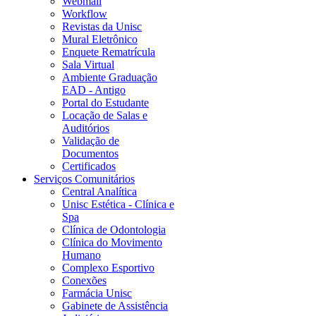
Webmail
Workflow
Revistas da Unisc
Mural Eletrônico
Enquete Rematrícula
Sala Virtual
Ambiente Graduação
EAD - Antigo
Portal do Estudante
Locação de Salas e
Auditórios
Validação de
Documentos
Certificados
Serviços Comunitários
Central Analítica
Unisc Estética - Clínica e
Spa
Clínica de Odontologia
Clínica do Movimento
Humano
Complexo Esportivo
Conexões
Farmácia Unisc
Gabinete de Assistência