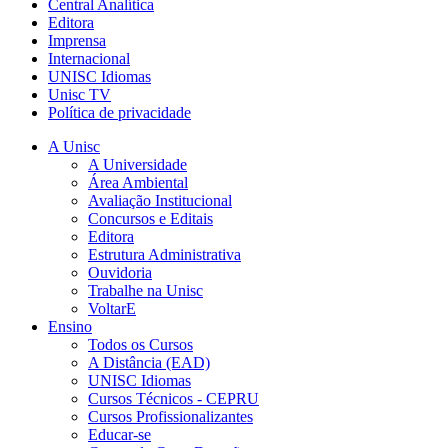
Central Analítica
Editora
Imprensa
Internacional
UNISC Idiomas
Unisc TV
Política de privacidade
A Unisc
A Universidade
Área Ambiental
Avaliação Institucional
Concursos e Editais
Editora
Estrutura Administrativa
Ouvidoria
Trabalhe na Unisc
VoltarE
Ensino
Todos os Cursos
A Distância (EAD)
UNISC Idiomas
Cursos Técnicos - CEPRU
Cursos Profissionalizantes
Educar-se