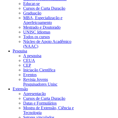
Educar-se
Cursos de Curta Duração
Graduação
MBA, Especialização e
Aperfeiçoamento
Mestrado e Doutorado
UNISC Idiomas
Todos os cursos
Núcleo de Apoio Acadêmico
(NAAC)
Pesquisa
A pesquisa
CEUA
CEP
Iniciação Científica
Eventos
Revista Jovens
Pesquisadores Unisc
Extensão
Apresentação
Cursos de Curta Duração
Datas e Formulários
Mostra de Extensão, Ciência e
Tecnologia
Setores vinculados