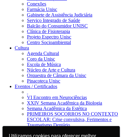
Conexões
Farmácia Unisc
Gabinete de Assistência Judiciária
Serviço Integrado de Saúde
Balcão do Consumidor UNISC
Clínica de Fisioterapia
Projeto Espectro Unisc
Centro Socioambiental
Cultura
Agenda Cultural
Coro da Unisc
Escola de Música
Núcleo de Arte e Cultura
Orquestra de Câmara da Unisc
Pinacoteca Unisc
Eventos / Certificados
VI Encontro em Neurociências
XXIV Semana Acadêmica da Biologia
Semana Acadêmica da Estética
PRIMEIROS SOCORROS NO CONTEXTO
ESCOLAR: Crise convulsiva, Ferimentos e
Traumatismo Dentário
Notícias
Utilizamos cookies para oferecer melhor
Utilizamos cookies para oferecer melhor
Jornal da Unisc