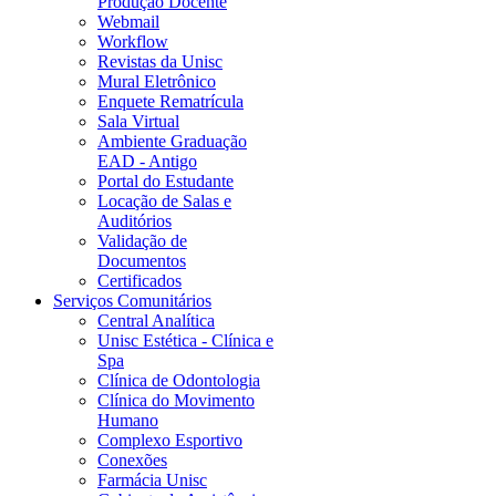
Produção Docente
Webmail
Workflow
Revistas da Unisc
Mural Eletrônico
Enquete Rematrícula
Sala Virtual
Ambiente Graduação
EAD - Antigo
Portal do Estudante
Locação de Salas e
Auditórios
Validação de
Documentos
Certificados
Serviços Comunitários
Central Analítica
Unisc Estética - Clínica e
Spa
Clínica de Odontologia
Clínica do Movimento
Humano
Complexo Esportivo
Conexões
Farmácia Unisc