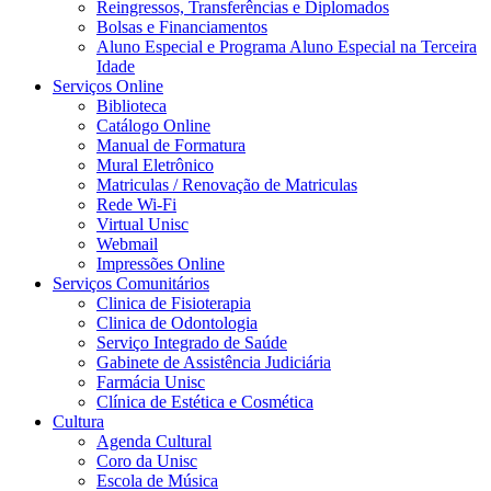
Reingressos, Transferências e Diplomados
Bolsas e Financiamentos
Aluno Especial e Programa Aluno Especial na Terceira
Idade
Serviços Online
Biblioteca
Catálogo Online
Manual de Formatura
Mural Eletrônico
Matriculas / Renovação de Matriculas
Rede Wi-Fi
Virtual Unisc
Webmail
Impressões Online
Serviços Comunitários
Clinica de Fisioterapia
Clinica de Odontologia
Serviço Integrado de Saúde
Gabinete de Assistência Judiciária
Farmácia Unisc
Clínica de Estética e Cosmética
Cultura
Agenda Cultural
Coro da Unisc
Escola de Música