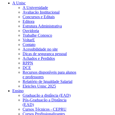
A Unisc
A Universidade
Avaliação Institucional
Concursos e Editais
Editora
Estrutura Administrativa
Ouvidoria
Trabalhe Conosco
VoltarE
Contato
Acessibilidade no site
Dicas de segurança pessoal
Achados e Perdidos
RPPN
DCE
Recursos disponíveis para alunos
e professores
Relatório de Igualdade Salarial
Eleições Unisc 2025
Ensino
Graduação a distância (EAD)
Pós-Graduação a Distância
(EAD)
Cursos Técnicos - CEPRU
Cursos Profissionalizantes