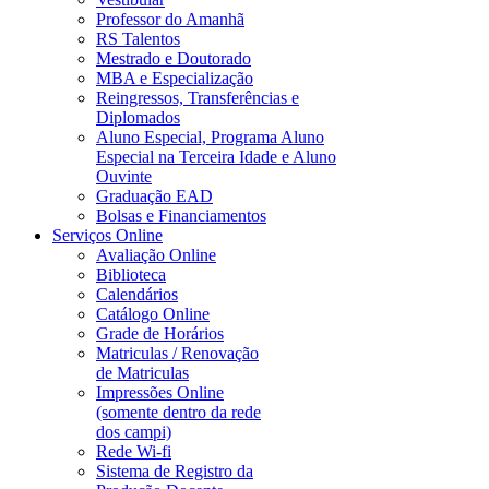
Professor do Amanhã
RS Talentos
Mestrado e Doutorado
MBA e Especialização
Reingressos, Transferências e
Diplomados
Aluno Especial, Programa Aluno
Especial na Terceira Idade e Aluno
Ouvinte
Graduação EAD
Bolsas e Financiamentos
Serviços Online
Avaliação Online
Biblioteca
Calendários
Catálogo Online
Grade de Horários
Matriculas / Renovação
de Matriculas
Impressões Online
(somente dentro da rede
dos campi)
Rede Wi-fi
Sistema de Registro da