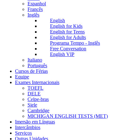
Espanhol
Francês
Inglês
English
English for Kids
English for Teens
English for Adults
Programa Tempo - Inglês
Free Conversation
English VIP
Italiano
Português
Cursos de Férias
Equipe
Exames Internacionais
TOEFL
DELE
Celpe-bras
Siele
Cambridge
MICHIGAN ENGLISH TESTS (MET)
Imersão em Línguas
Intercâmbios
Serviços
Outras Unidades