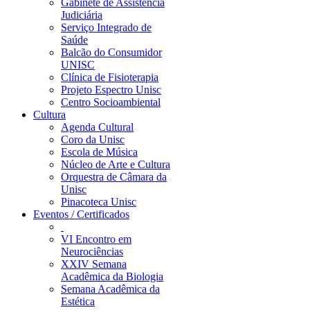
Gabinete de Assistência
Judiciária
Serviço Integrado de
Saúde
Balcão do Consumidor
UNISC
Clínica de Fisioterapia
Projeto Espectro Unisc
Centro Socioambiental
Cultura
Agenda Cultural
Coro da Unisc
Escola de Música
Núcleo de Arte e Cultura
Orquestra de Câmara da
Unisc
Pinacoteca Unisc
Eventos / Certificados
VI Encontro em
Neurociências
XXIV Semana
Acadêmica da Biologia
Semana Acadêmica da
Estética