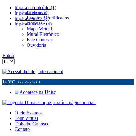
Ir para o conteúdo (1)
Biblioteca
Ir para o menu (2)
Eventos / Certificados
Ir para a busca (3)
Notícias
Ir para o rodapé (4)
Mapa Virtual
Mural Eletrônico
Fale Conosco
Ouvidoria
Entrar
Acessibilidade
Internacional
14.3°C
Santa Cruz do Sul
Onde Estamos
Tour Virtual
Trabalhe Conosco
Contato