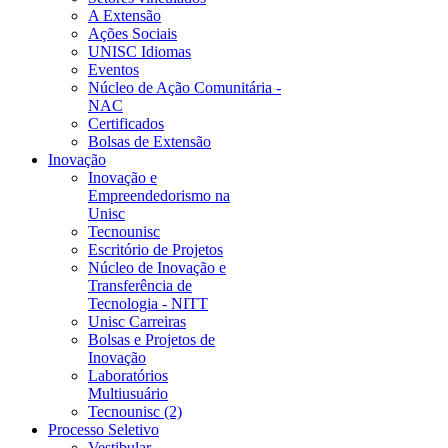
A Extensão
Ações Sociais
UNISC Idiomas
Eventos
Núcleo de Ação Comunitária -
NAC
Certificados
Bolsas de Extensão
Inovação
Inovação e
Empreendedorismo na
Unisc
Tecnounisc
Escritório de Projetos
Núcleo de Inovação e
Transferência de
Tecnologia - NITT
Unisc Carreiras
Bolsas e Projetos de
Inovação
Laboratórios
Multiusuário
Tecnounisc (2)
Processo Seletivo
Vestibular