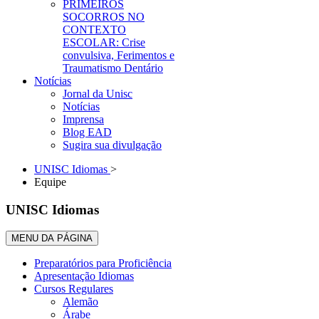
PRIMEIROS
SOCORROS NO
CONTEXTO
ESCOLAR: Crise
convulsiva, Ferimentos e
Traumatismo Dentário
Notícias
Jornal da Unisc
Notícias
Imprensa
Blog EAD
Sugira sua divulgação
UNISC Idiomas
>
Equipe
UNISC Idiomas
MENU DA PÁGINA
Preparatórios para Proficiência
Apresentação Idiomas
Cursos Regulares
Alemão
Árabe