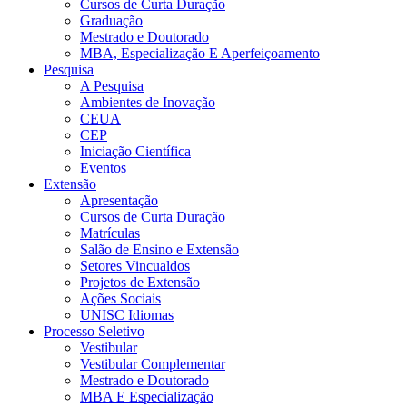
Cursos de Curta Duração
Graduação
Mestrado e Doutorado
MBA, Especialização E Aperfeiçoamento
Pesquisa
A Pesquisa
Ambientes de Inovação
CEUA
CEP
Iniciação Científica
Eventos
Extensão
Apresentação
Cursos de Curta Duração
Matrículas
Salão de Ensino e Extensão
Setores Vincualdos
Projetos de Extensão
Ações Sociais
UNISC Idiomas
Processo Seletivo
Vestibular
Vestibular Complementar
Mestrado e Doutorado
MBA E Especialização