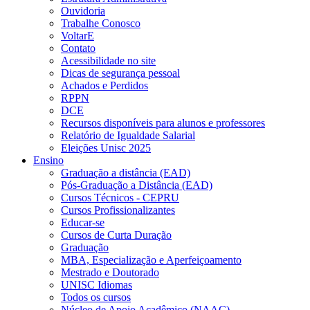
Ouvidoria
Trabalhe Conosco
VoltarE
Contato
Acessibilidade no site
Dicas de segurança pessoal
Achados e Perdidos
RPPN
DCE
Recursos disponíveis para alunos e professores
Relatório de Igualdade Salarial
Eleições Unisc 2025
Ensino
Graduação a distância (EAD)
Pós-Graduação a Distância (EAD)
Cursos Técnicos - CEPRU
Cursos Profissionalizantes
Educar-se
Cursos de Curta Duração
Graduação
MBA, Especialização e Aperfeiçoamento
Mestrado e Doutorado
UNISC Idiomas
Todos os cursos
Núcleo de Apoio Acadêmico (NAAC)