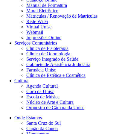
Manual de Formatura
Mural Eletrônico
Matriculas / Renovação de Matriculas
Rede Wi-Fi
Virtual Unisc
Webmail
Impressões Online
Serviços Comunitários
Clinica de Fisioterapia
Clinica de Odontologia
Serviço Integrado de Saúde
Gabinete de Assistência Judiciária
Farmácia Unisc
Clínica de Estética e Cosmética
Cultura
Agenda Cultural
Coro da Unisc
Escola de Música
Núcleo de Arte e Cultura
Orquestra de Câmara da Unisc
Onde Estamos
Santa Cruz do Sul
Capão da Canoa
Montenegro