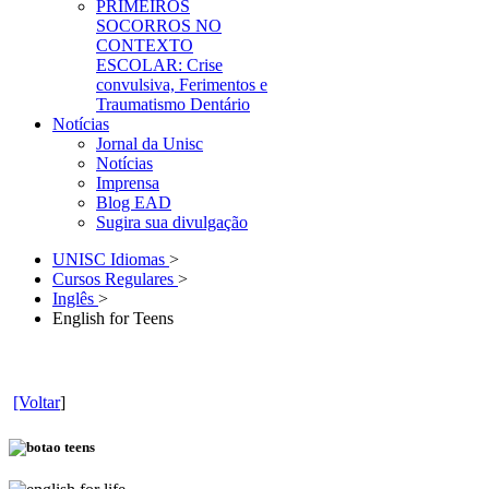
PRIMEIROS
SOCORROS NO
CONTEXTO
ESCOLAR: Crise
convulsiva, Ferimentos e
Traumatismo Dentário
Notícias
Jornal da Unisc
Notícias
Imprensa
Blog EAD
Sugira sua divulgação
UNISC Idiomas
>
Cursos Regulares
>
Inglês
>
English for Teens
[Voltar
]