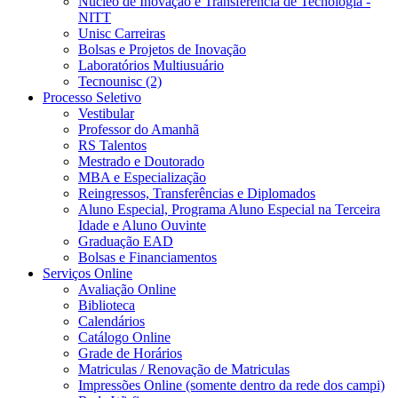
Núcleo de Inovação e Transferência de Tecnologia -
NITT
Unisc Carreiras
Bolsas e Projetos de Inovação
Laboratórios Multiusuário
Tecnounisc (2)
Processo Seletivo
Vestibular
Professor do Amanhã
RS Talentos
Mestrado e Doutorado
MBA e Especialização
Reingressos, Transferências e Diplomados
Aluno Especial, Programa Aluno Especial na Terceira
Idade e Aluno Ouvinte
Graduação EAD
Bolsas e Financiamentos
Serviços Online
Avaliação Online
Biblioteca
Calendários
Catálogo Online
Grade de Horários
Matriculas / Renovação de Matriculas
Impressões Online (somente dentro da rede dos campi)