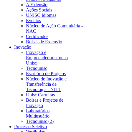
A Extensão
Ações Sociais
UNISC Idiomas
Eventos
Núcleo de Ação Comunitária -
NAC
Certificados
Bolsas de Extensão
Inovação
Inovação e
Empreendedorismo na
Unisc
Tecnounisc
Escritório de Projetos
Núcleo de Inovação e
Transferência de
Tecnologia - NITT
Unisc Carreiras
Bolsas e Projetos de
Inovação
Laboratórios
Multiusuário
Tecnounisc (2)
Processo Seletivo
Vestibular