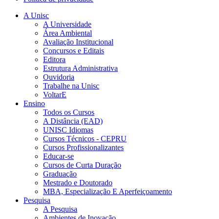
A Unisc
A Universidade
Área Ambiental
Avaliação Institucional
Concursos e Editais
Editora
Estrutura Administrativa
Ouvidoria
Trabalhe na Unisc
VoltarE
Ensino
Todos os Cursos
A Distância (EAD)
UNISC Idiomas
Cursos Técnicos - CEPRU
Cursos Profissionalizantes
Educar-se
Cursos de Curta Duração
Graduação
Mestrado e Doutorado
MBA, Especialização E Aperfeiçoamento
Pesquisa
A Pesquisa
Ambientes de Inovação