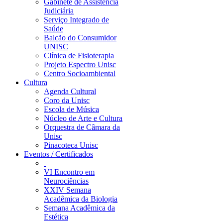
Gabinete de Assistência
Judiciária
Serviço Integrado de
Saúde
Balcão do Consumidor
UNISC
Clínica de Fisioterapia
Projeto Espectro Unisc
Centro Socioambiental
Cultura
Agenda Cultural
Coro da Unisc
Escola de Música
Núcleo de Arte e Cultura
Orquestra de Câmara da
Unisc
Pinacoteca Unisc
Eventos / Certificados
VI Encontro em
Neurociências
XXIV Semana
Acadêmica da Biologia
Semana Acadêmica da
Estética