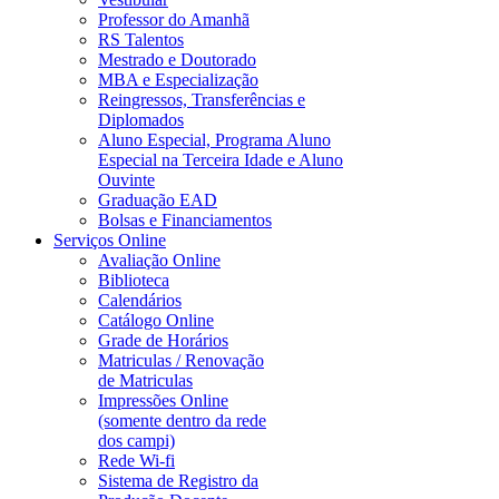
Professor do Amanhã
RS Talentos
Mestrado e Doutorado
MBA e Especialização
Reingressos, Transferências e
Diplomados
Aluno Especial, Programa Aluno
Especial na Terceira Idade e Aluno
Ouvinte
Graduação EAD
Bolsas e Financiamentos
Serviços Online
Avaliação Online
Biblioteca
Calendários
Catálogo Online
Grade de Horários
Matriculas / Renovação
de Matriculas
Impressões Online
(somente dentro da rede
dos campi)
Rede Wi-fi
Sistema de Registro da