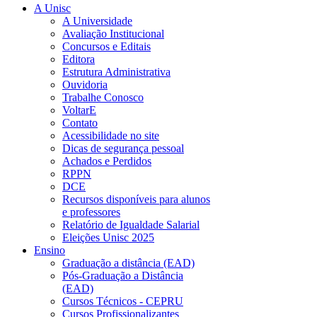
A Unisc
A Universidade
Avaliação Institucional
Concursos e Editais
Editora
Estrutura Administrativa
Ouvidoria
Trabalhe Conosco
VoltarE
Contato
Acessibilidade no site
Dicas de segurança pessoal
Achados e Perdidos
RPPN
DCE
Recursos disponíveis para alunos
e professores
Relatório de Igualdade Salarial
Eleições Unisc 2025
Ensino
Graduação a distância (EAD)
Pós-Graduação a Distância
(EAD)
Cursos Técnicos - CEPRU
Cursos Profissionalizantes