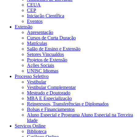
CEUA
CEP
Iniciação Científica
Eventos
Extensão
Apresentação
Cursos de Curta Duração
Matrículas
Salão de Ensino e Extensão
Setores Vincualdos
Projetos de Extensão
Ações Sociais
UNISC Idiomas
Processo Seletivo
Vestibular
Vestibular Complementar
Mestrado e Doutorado
MBA E Especialização
Reingressos, Transferências e Diplomados
Bolsas e Financiamentos
Aluno Especial e Programa Aluno Especial na Terceira
Idade
Serviços Online
Biblioteca
Catálogo Online