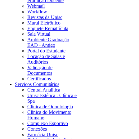
Produção Docente
Webmail
Workflow
Revistas da Unisc
Mural Eletrônico
Enquete Rematrícula
Sala Virtual
Ambiente Graduação
EAD - Antigo
Portal do Estudante
Locação de Salas e
Auditórios
Validação de
Documentos
Certificados
Serviços Comunitários
Central Analítica
Unisc Estética - Clínica e
Spa
Clínica de Odontologia
Clínica do Movimento
Humano
Complexo Esportivo
Conexões
Farmácia Unisc