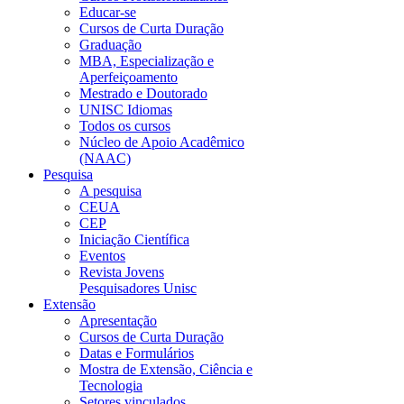
Educar-se
Cursos de Curta Duração
Graduação
MBA, Especialização e
Aperfeiçoamento
Mestrado e Doutorado
UNISC Idiomas
Todos os cursos
Núcleo de Apoio Acadêmico
(NAAC)
Pesquisa
A pesquisa
CEUA
CEP
Iniciação Científica
Eventos
Revista Jovens
Pesquisadores Unisc
Extensão
Apresentação
Cursos de Curta Duração
Datas e Formulários
Mostra de Extensão, Ciência e
Tecnologia
Setores vinculados