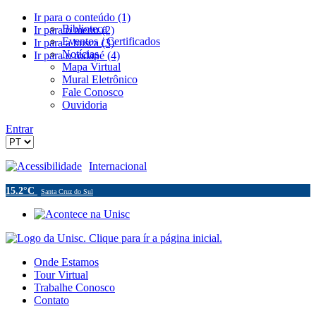
Ir para o conteúdo (1)
Biblioteca
Ir para o menu (2)
Eventos / Certificados
Ir para a busca (3)
Notícias
Ir para o rodapé (4)
Mapa Virtual
Mural Eletrônico
Fale Conosco
Ouvidoria
Entrar
Acessibilidade
Internacional
15.2°C
Santa Cruz do Sul
Onde Estamos
Tour Virtual
Trabalhe Conosco
Contato