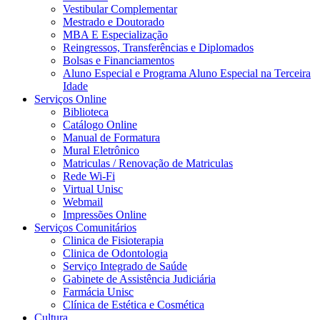
Vestibular Complementar
Mestrado e Doutorado
MBA E Especialização
Reingressos, Transferências e Diplomados
Bolsas e Financiamentos
Aluno Especial e Programa Aluno Especial na Terceira
Idade
Serviços Online
Biblioteca
Catálogo Online
Manual de Formatura
Mural Eletrônico
Matriculas / Renovação de Matriculas
Rede Wi-Fi
Virtual Unisc
Webmail
Impressões Online
Serviços Comunitários
Clinica de Fisioterapia
Clinica de Odontologia
Serviço Integrado de Saúde
Gabinete de Assistência Judiciária
Farmácia Unisc
Clínica de Estética e Cosmética
Cultura