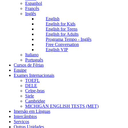
Espanhol
Francês
Inglês
English
English for Kids
English for Teens
English for Adults
Programa Tempo - Inglês
Free Conversation
English VIP
Italiano
Português
Cursos de Férias
Equipe
Exames Internacionais
TOEFL
DELE
Celpe-bras
Siele
Cambridge
MICHIGAN ENGLISH TESTS (MET)
Imersão em Línguas
Intercâmbios
Serviços
Outras Unidades