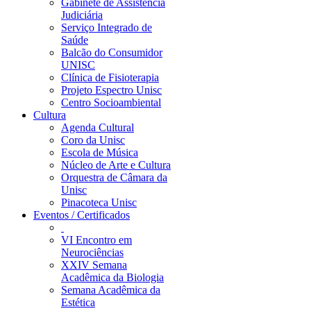
Gabinete de Assistência
Judiciária
Serviço Integrado de
Saúde
Balcão do Consumidor
UNISC
Clínica de Fisioterapia
Projeto Espectro Unisc
Centro Socioambiental
Cultura
Agenda Cultural
Coro da Unisc
Escola de Música
Núcleo de Arte e Cultura
Orquestra de Câmara da
Unisc
Pinacoteca Unisc
Eventos / Certificados
VI Encontro em
Neurociências
XXIV Semana
Acadêmica da Biologia
Semana Acadêmica da
Estética