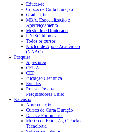
Educar-se
Cursos de Curta Duração
Graduação
MBA, Especialização e
Aperfeiçoamento
Mestrado e Doutorado
UNISC Idiomas
Todos os cursos
Núcleo de Apoio Acadêmico
(NAAC)
Pesquisa
A pesquisa
CEUA
CEP
Iniciação Científica
Eventos
Revista Jovens
Pesquisadores Unisc
Extensão
Apresentação
Cursos de Curta Duração
Datas e Formulários
Mostra de Extensão, Ciência e
Tecnologia
Setores vinculados