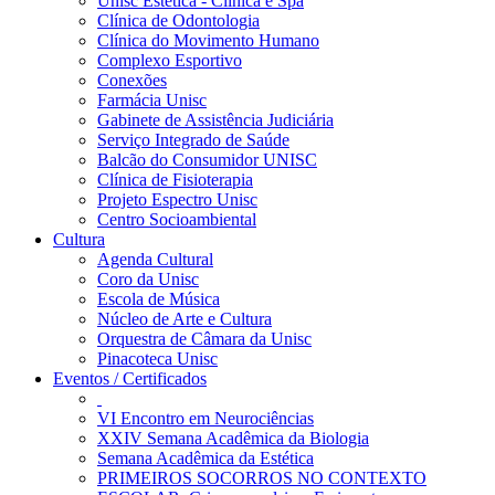
Unisc Estética - Clínica e Spa
Clínica de Odontologia
Clínica do Movimento Humano
Complexo Esportivo
Conexões
Farmácia Unisc
Gabinete de Assistência Judiciária
Serviço Integrado de Saúde
Balcão do Consumidor UNISC
Clínica de Fisioterapia
Projeto Espectro Unisc
Centro Socioambiental
Cultura
Agenda Cultural
Coro da Unisc
Escola de Música
Núcleo de Arte e Cultura
Orquestra de Câmara da Unisc
Pinacoteca Unisc
Eventos / Certificados
VI Encontro em Neurociências
XXIV Semana Acadêmica da Biologia
Semana Acadêmica da Estética
PRIMEIROS SOCORROS NO CONTEXTO