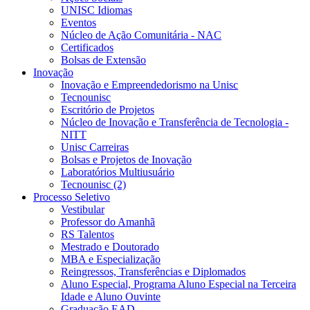
UNISC Idiomas
Eventos
Núcleo de Ação Comunitária - NAC
Certificados
Bolsas de Extensão
Inovação
Inovação e Empreendedorismo na Unisc
Tecnounisc
Escritório de Projetos
Núcleo de Inovação e Transferência de Tecnologia -
NITT
Unisc Carreiras
Bolsas e Projetos de Inovação
Laboratórios Multiusuário
Tecnounisc (2)
Processo Seletivo
Vestibular
Professor do Amanhã
RS Talentos
Mestrado e Doutorado
MBA e Especialização
Reingressos, Transferências e Diplomados
Aluno Especial, Programa Aluno Especial na Terceira
Idade e Aluno Ouvinte
Graduação EAD