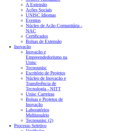
A Extensão
Ações Sociais
UNISC Idiomas
Eventos
Núcleo de Ação Comunitária -
NAC
Certificados
Bolsas de Extensão
Inovação
Inovação e
Empreendedorismo na
Unisc
Tecnounisc
Escritório de Projetos
Núcleo de Inovação e
Transferência de
Tecnologia - NITT
Unisc Carreiras
Bolsas e Projetos de
Inovação
Laboratórios
Multiusuário
Tecnounisc (2)
Processo Seletivo
Vestibular