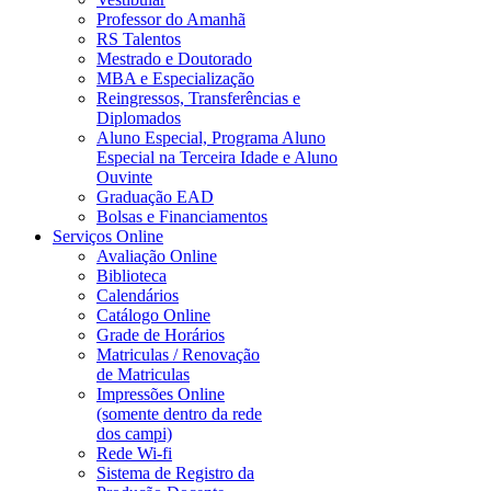
Professor do Amanhã
RS Talentos
Mestrado e Doutorado
MBA e Especialização
Reingressos, Transferências e
Diplomados
Aluno Especial, Programa Aluno
Especial na Terceira Idade e Aluno
Ouvinte
Graduação EAD
Bolsas e Financiamentos
Serviços Online
Avaliação Online
Biblioteca
Calendários
Catálogo Online
Grade de Horários
Matriculas / Renovação
de Matriculas
Impressões Online
(somente dentro da rede
dos campi)
Rede Wi-fi
Sistema de Registro da