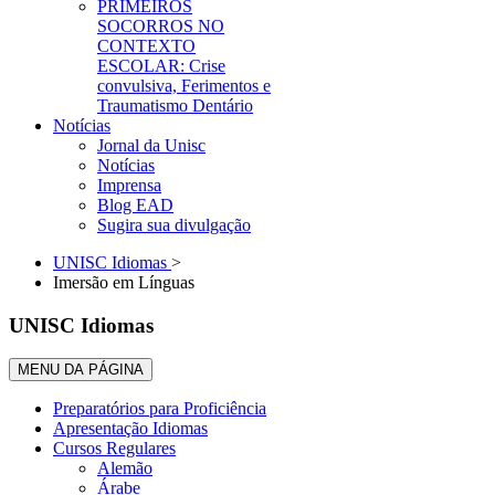
PRIMEIROS
SOCORROS NO
CONTEXTO
ESCOLAR: Crise
convulsiva, Ferimentos e
Traumatismo Dentário
Notícias
Jornal da Unisc
Notícias
Imprensa
Blog EAD
Sugira sua divulgação
UNISC Idiomas
>
Imersão em Línguas
UNISC Idiomas
MENU DA PÁGINA
Preparatórios para Proficiência
Apresentação Idiomas
Cursos Regulares
Alemão
Árabe