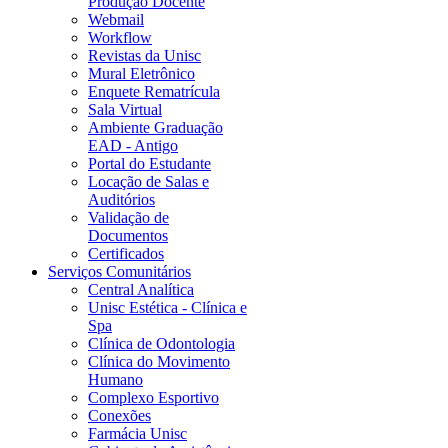
Produção Docente
Webmail
Workflow
Revistas da Unisc
Mural Eletrônico
Enquete Rematrícula
Sala Virtual
Ambiente Graduação
EAD - Antigo
Portal do Estudante
Locação de Salas e
Auditórios
Validação de
Documentos
Certificados
Serviços Comunitários
Central Analítica
Unisc Estética - Clínica e
Spa
Clínica de Odontologia
Clínica do Movimento
Humano
Complexo Esportivo
Conexões
Farmácia Unisc