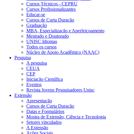
Cursos Técnicos - CEPRU
Cursos Profissionalizantes
Educar-se
Cursos de Curta Duração
Graduação
MBA, Especialização e Aperfeiçoamento
Mestrado e Doutorado
UNISC Idiomas
Todos os cursos
Núcleo de Apoio Acadêmico (NAAC)
Pesquisa
A pesquisa
CEUA
CEP
Iniciação Científica
Eventos
Revista Jovens Pesquisadores Unisc
Extensão
Apresentação
Cursos de Curta Duração
Datas e Formulários
Mostra de Extensão, Ciência e Tecnologia
Setores vinculados
A Extensão
Ações Sociais