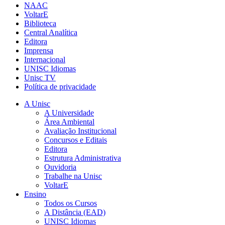
NAAC
VoltarE
Biblioteca
Central Analítica
Editora
Imprensa
Internacional
UNISC Idiomas
Unisc TV
Política de privacidade
A Unisc
A Universidade
Área Ambiental
Avaliação Institucional
Concursos e Editais
Editora
Estrutura Administrativa
Ouvidoria
Trabalhe na Unisc
VoltarE
Ensino
Todos os Cursos
A Distância (EAD)
UNISC Idiomas