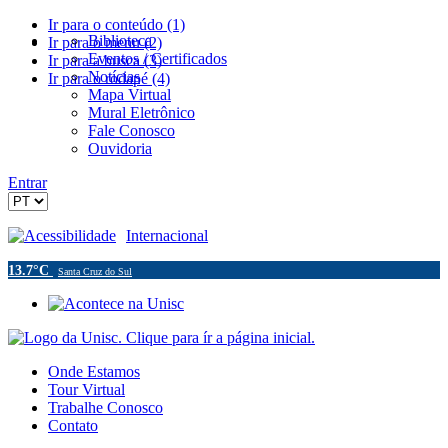
Ir para o conteúdo (1)
Biblioteca
Ir para o menu (2)
Eventos / Certificados
Ir para a busca (3)
Notícias
Ir para o rodapé (4)
Mapa Virtual
Mural Eletrônico
Fale Conosco
Ouvidoria
Entrar
Acessibilidade
Internacional
13.7°C
Santa Cruz do Sul
Onde Estamos
Tour Virtual
Trabalhe Conosco
Contato