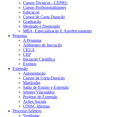
Cursos Técnicos - CEPRU
Cursos Profissionalizantes
Educar-se
Cursos de Curta Duração
Graduação
Mestrado e Doutorado
MBA, Especialização E Aperfeiçoamento
Pesquisa
A Pesquisa
Ambientes de Inovação
CEUA
CEP
Iniciação Científica
Eventos
Extensão
Apresentação
Cursos de Curta Duração
Matrículas
Salão de Ensino e Extensão
Setores Vincualdos
Projetos de Extensão
Ações Sociais
UNISC Idiomas
Processo Seletivo
Vestibular