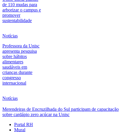
de 110 mudas para
arborizar o campus e
promover
sustentabilidade
Notícias
Professora da Unisc
apresenta pesquisa
sobre hábitos
alimentares
saudáveis em
crianças durante
congresso
internacional
Notícias
Merendeiras de Encruzilhada do Sul participam de capacitação
sobre cardápio zero açúcar na Unisc
Portal RH
Mural