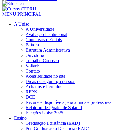
MENU PRINCIPAL
A Unisc
A Universidade
Avaliação Institucional
Concursos e Editais
Editora
Estrutura Administrativa
Ouvidoria
Trabalhe Conosco
VoltarE
Contato
Acessibilidade no site
Dicas de segurança pessoal
Achados e Perdidos
RPPN
DCE
Recursos disponíveis para alunos e professores
Relatório de Igualdade Salarial
Eleições Unisc 2025
Ensino
Graduação a distância (EAD)
Pós-Graduação a Distância (EAD)