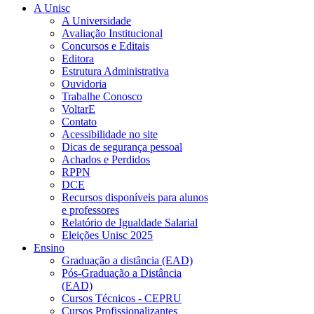
A Unisc
A Universidade
Avaliação Institucional
Concursos e Editais
Editora
Estrutura Administrativa
Ouvidoria
Trabalhe Conosco
VoltarE
Contato
Acessibilidade no site
Dicas de segurança pessoal
Achados e Perdidos
RPPN
DCE
Recursos disponíveis para alunos
e professores
Relatório de Igualdade Salarial
Eleições Unisc 2025
Ensino
Graduação a distância (EAD)
Pós-Graduação a Distância
(EAD)
Cursos Técnicos - CEPRU
Cursos Profissionalizantes