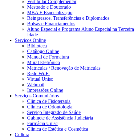
Vestibular Complementar
Mestrado e Doutorado
MBA E Especialização
Reingressos, Transferências e Diplomados
Bolsas e Financiamentos
Aluno Especial e Programa Aluno Especial na Terceira
Idade
Serviços Online
Biblioteca
Catálogo Online
Manual de Formatura
Mural Eletrônico
Matriculas / Renovação de Matriculas
Rede Wi-Fi
Virtual Unisc
Webmail
Impressões Online
Serviços Comunitários
Clinica de Fisioterapia
Clinica de Odontologia
Serviço Integrado de Saúde
Gabinete de Assistência Judiciária
Farmácia Unisc
Clínica de Estética e Cosmética
Cultura