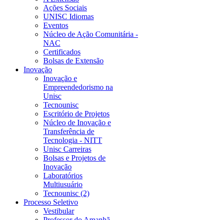
Ações Sociais
UNISC Idiomas
Eventos
Núcleo de Ação Comunitária -
NAC
Certificados
Bolsas de Extensão
Inovação
Inovação e
Empreendedorismo na
Unisc
Tecnounisc
Escritório de Projetos
Núcleo de Inovação e
Transferência de
Tecnologia - NITT
Unisc Carreiras
Bolsas e Projetos de
Inovação
Laboratórios
Multiusuário
Tecnounisc (2)
Processo Seletivo
Vestibular
Professor do Amanhã