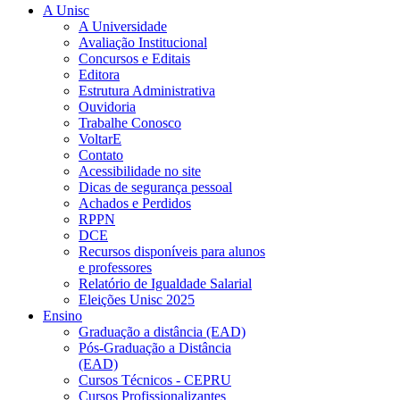
A Unisc
A Universidade
Avaliação Institucional
Concursos e Editais
Editora
Estrutura Administrativa
Ouvidoria
Trabalhe Conosco
VoltarE
Contato
Acessibilidade no site
Dicas de segurança pessoal
Achados e Perdidos
RPPN
DCE
Recursos disponíveis para alunos
e professores
Relatório de Igualdade Salarial
Eleições Unisc 2025
Ensino
Graduação a distância (EAD)
Pós-Graduação a Distância
(EAD)
Cursos Técnicos - CEPRU
Cursos Profissionalizantes