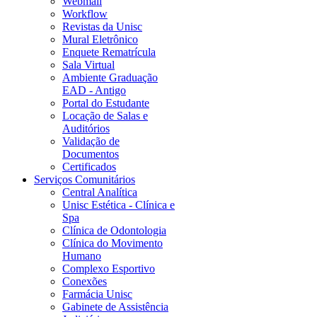
Webmail
Workflow
Revistas da Unisc
Mural Eletrônico
Enquete Rematrícula
Sala Virtual
Ambiente Graduação
EAD - Antigo
Portal do Estudante
Locação de Salas e
Auditórios
Validação de
Documentos
Certificados
Serviços Comunitários
Central Analítica
Unisc Estética - Clínica e
Spa
Clínica de Odontologia
Clínica do Movimento
Humano
Complexo Esportivo
Conexões
Farmácia Unisc
Gabinete de Assistência