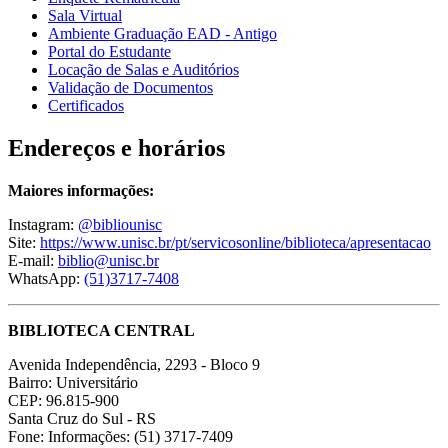
Sala Virtual
Ambiente Graduação EAD - Antigo
Portal do Estudante
Locação de Salas e Auditórios
Validação de Documentos
Certificados
Endereços e horários
Maiores informações:
Instagram:
@bibliounisc
Site:
https://www.unisc.br/pt/servicosonline/biblioteca/apresentacao
E-mail:
biblio@unisc.br
WhatsApp:
(51)3717-7408
BIBLIOTECA CENTRAL
Avenida Independência, 2293 - Bloco 9
Bairro: Universitário
CEP: 96.815-900
Santa Cruz do Sul - RS
Fone: Informações: (51) 3717-7409