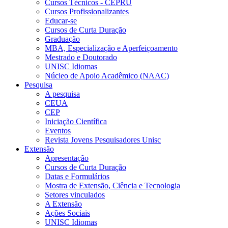
Cursos Técnicos - CEPRU
Cursos Profissionalizantes
Educar-se
Cursos de Curta Duração
Graduação
MBA, Especialização e Aperfeiçoamento
Mestrado e Doutorado
UNISC Idiomas
Núcleo de Apoio Acadêmico (NAAC)
Pesquisa
A pesquisa
CEUA
CEP
Iniciação Científica
Eventos
Revista Jovens Pesquisadores Unisc
Extensão
Apresentação
Cursos de Curta Duração
Datas e Formulários
Mostra de Extensão, Ciência e Tecnologia
Setores vinculados
A Extensão
Ações Sociais
UNISC Idiomas