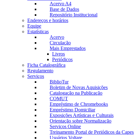
Acervo A4
Base de Dados
Repositório Institucional
Endereços e horários
Equipe
Estatísticas
Acervo
Circulação
Mais Emprestados
Livros
Periódicos
Ficha Catalográfica
Regulamento
Serviços
BiblioTur
Boletim de Novas Aquisições
Catalogação na Publicação
COMUT
Empréstimo de Chromebooks
Empréstimo Domiciliar
Exposições Artísticas e Culturais
Orientação sobre Normalização
Serviços Online
Treinamento Portal de Periódicos da Capes
Usuários Voltare