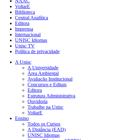
NAAC
VoltarE
Biblioteca
Central Analítica
Editora
Imprensa
Internacional
UNISC Idiomas
Unisc TV
Política de privacidade
A Unisc
A Universidade
Área Ambiental
Avaliação Institucional
Concursos e Editais
Editora
Estrutura Administrativa
Ouvidoria
Trabalhe na Unisc
VoltarE
Ensino
Todos os Cursos
A Distância (EAD)
UNISC Idiomas