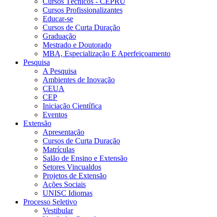
Cursos Técnicos - CEPRU
Cursos Profissionalizantes
Educar-se
Cursos de Curta Duração
Graduação
Mestrado e Doutorado
MBA, Especialização E Aperfeiçoamento
Pesquisa
A Pesquisa
Ambientes de Inovação
CEUA
CEP
Iniciação Científica
Eventos
Extensão
Apresentação
Cursos de Curta Duração
Matrículas
Salão de Ensino e Extensão
Setores Vincualdos
Projetos de Extensão
Ações Sociais
UNISC Idiomas
Processo Seletivo
Vestibular