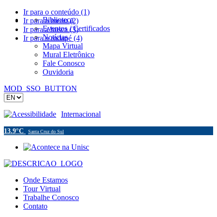
Ir para o conteúdo (1)
Biblioteca
Ir para o menu (2)
Eventos / Certificados
Ir para a busca (3)
Notícias
Ir para o rodapé (4)
Mapa Virtual
Mural Eletrônico
Fale Conosco
Ouvidoria
MOD_SSO_BUTTON
Acessibilidade
Internacional
13.9°C
Santa Cruz do Sul
Onde Estamos
Tour Virtual
Trabalhe Conosco
Contato