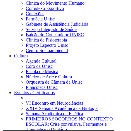
Clínica do Movimento Humano
Complexo Esportivo
Conexões
Farmácia Unisc
Gabinete de Assistência Judiciária
Serviço Integrado de Saúde
Balcão do Consumidor UNISC
Clínica de Fisioterapia
Projeto Espectro Unisc
Centro Socioambiental
Cultura
Agenda Cultural
Coro da Unisc
Escola de Música
Núcleo de Arte e Cultura
Orquestra de Câmara da Unisc
Pinacoteca Unisc
Eventos / Certificados
VI Encontro em Neurociências
XXIV Semana Acadêmica da Biologia
Semana Acadêmica da Estética
PRIMEIROS SOCORROS NO CONTEXTO
ESCOLAR: Crise convulsiva, Ferimentos e
Traumatismo Dentário