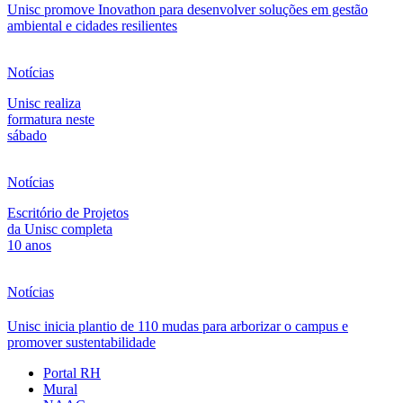
Unisc promove Inovathon para desenvolver soluções em gestão
ambiental e cidades resilientes
Notícias
Unisc realiza
formatura neste
sábado
Notícias
Escritório de Projetos
da Unisc completa
10 anos
Notícias
Unisc inicia plantio de 110 mudas para arborizar o campus e
promover sustentabilidade
Portal RH
Mural