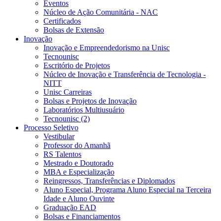
Eventos
Núcleo de Ação Comunitária - NAC
Certificados
Bolsas de Extensão
Inovação
Inovação e Empreendedorismo na Unisc
Tecnounisc
Escritório de Projetos
Núcleo de Inovação e Transferência de Tecnologia -
NITT
Unisc Carreiras
Bolsas e Projetos de Inovação
Laboratórios Multiusuário
Tecnounisc (2)
Processo Seletivo
Vestibular
Professor do Amanhã
RS Talentos
Mestrado e Doutorado
MBA e Especialização
Reingressos, Transferências e Diplomados
Aluno Especial, Programa Aluno Especial na Terceira
Idade e Aluno Ouvinte
Graduação EAD
Bolsas e Financiamentos