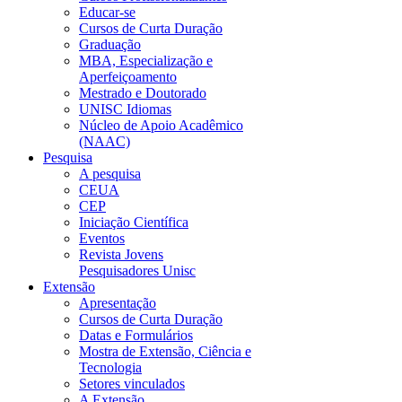
Educar-se
Cursos de Curta Duração
Graduação
MBA, Especialização e
Aperfeiçoamento
Mestrado e Doutorado
UNISC Idiomas
Núcleo de Apoio Acadêmico
(NAAC)
Pesquisa
A pesquisa
CEUA
CEP
Iniciação Científica
Eventos
Revista Jovens
Pesquisadores Unisc
Extensão
Apresentação
Cursos de Curta Duração
Datas e Formulários
Mostra de Extensão, Ciência e
Tecnologia
Setores vinculados
A Extensão