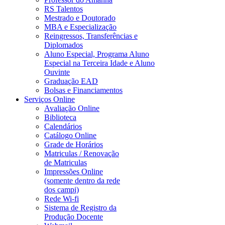
RS Talentos
Mestrado e Doutorado
MBA e Especialização
Reingressos, Transferências e
Diplomados
Aluno Especial, Programa Aluno
Especial na Terceira Idade e Aluno
Ouvinte
Graduação EAD
Bolsas e Financiamentos
Serviços Online
Avaliação Online
Biblioteca
Calendários
Catálogo Online
Grade de Horários
Matriculas / Renovação
de Matriculas
Impressões Online
(somente dentro da rede
dos campi)
Rede Wi-fi
Sistema de Registro da
Produção Docente