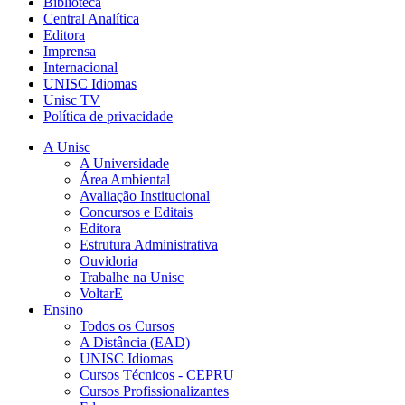
Biblioteca
Central Analítica
Editora
Imprensa
Internacional
UNISC Idiomas
Unisc TV
Política de privacidade
A Unisc
A Universidade
Área Ambiental
Avaliação Institucional
Concursos e Editais
Editora
Estrutura Administrativa
Ouvidoria
Trabalhe na Unisc
VoltarE
Ensino
Todos os Cursos
A Distância (EAD)
UNISC Idiomas
Cursos Técnicos - CEPRU
Cursos Profissionalizantes