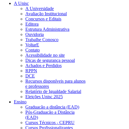
A Unisc
A Universidade
Avaliação Institucional
Concursos e Editais
Editora
Estrutura Administrativa
Ouvidoria
Trabalhe Conosco
VoltarE
Contato
Acessibilidade no site
Dicas de segurança pessoal
Achados e Perdidos
RPPN
DCE
Recursos disponíveis para alunos
e professores
Relatório de Igualdade Salarial
Eleições Unisc 2025
Ensino
Graduação a distância (EAD)
Pós-Graduação a Distância
(EAD)
Cursos Técnicos - CEPRU
Cursos Profissionalizantes