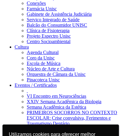
Conexões
Farmácia Unisc
Gabinete de Assistência Judiciária
Serviço Integrado de Saúde
Balcão do Consumidor UNISC
Clínica de Fisioterapia
Projeto Espectro Unisc
Centro Socioambiental
Cultura
Agenda Cultural
Coro da Unisc
Escola de Música
Núcleo de Arte e Cultura
Orquestra de Câmara da Unisc
Pinacoteca Unisc
Eventos / Certificados
VI Encontro em Neurociências
XXIV Semana Acadêmica da Biologia
Semana Acadêmica da Estética
PRIMEIROS SOCORROS NO CONTEXTO
ESCOLAR: Crise convulsiva, Ferimentos e
Traumatismo Dentário
Notícias
Jornal da Unisc
Utilizamos cookies para oferecer melhor
Utilizamos cookies para oferecer melhor