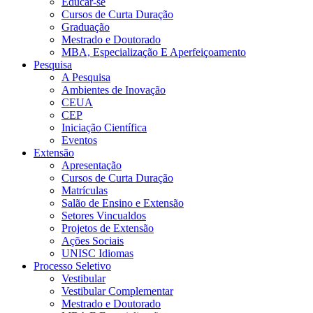
Educar-se
Cursos de Curta Duração
Graduação
Mestrado e Doutorado
MBA, Especialização E Aperfeiçoamento
Pesquisa
A Pesquisa
Ambientes de Inovação
CEUA
CEP
Iniciação Científica
Eventos
Extensão
Apresentação
Cursos de Curta Duração
Matrículas
Salão de Ensino e Extensão
Setores Vincualdos
Projetos de Extensão
Ações Sociais
UNISC Idiomas
Processo Seletivo
Vestibular
Vestibular Complementar
Mestrado e Doutorado