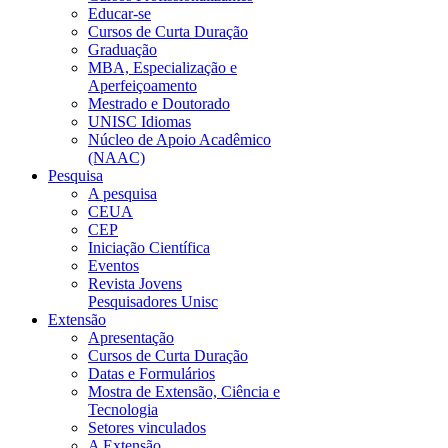
Educar-se
Cursos de Curta Duração
Graduação
MBA, Especialização e
Aperfeiçoamento
Mestrado e Doutorado
UNISC Idiomas
Núcleo de Apoio Acadêmico
(NAAC)
Pesquisa
A pesquisa
CEUA
CEP
Iniciação Científica
Eventos
Revista Jovens
Pesquisadores Unisc
Extensão
Apresentação
Cursos de Curta Duração
Datas e Formulários
Mostra de Extensão, Ciência e
Tecnologia
Setores vinculados
A Extensão