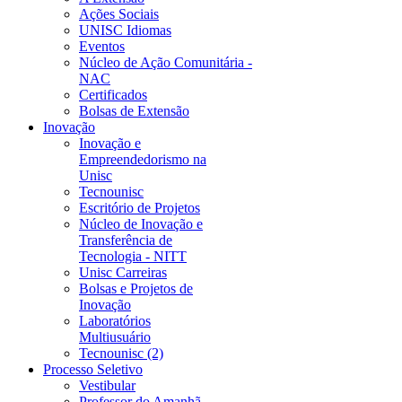
Ações Sociais
UNISC Idiomas
Eventos
Núcleo de Ação Comunitária -
NAC
Certificados
Bolsas de Extensão
Inovação
Inovação e
Empreendedorismo na
Unisc
Tecnounisc
Escritório de Projetos
Núcleo de Inovação e
Transferência de
Tecnologia - NITT
Unisc Carreiras
Bolsas e Projetos de
Inovação
Laboratórios
Multiusuário
Tecnounisc (2)
Processo Seletivo
Vestibular
Professor do Amanhã