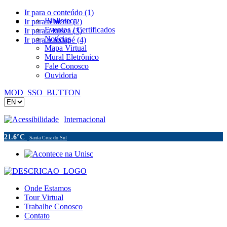
Ir para o conteúdo (1)
Biblioteca
Ir para o menu (2)
Eventos / Certificados
Ir para a busca (3)
Notícias
Ir para o rodapé (4)
Mapa Virtual
Mural Eletrônico
Fale Conosco
Ouvidoria
MOD_SSO_BUTTON
Acessibilidade
Internacional
21.6°C
Santa Cruz do Sul
Onde Estamos
Tour Virtual
Trabalhe Conosco
Contato