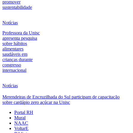
promover
sustentabilidade
Notícias
Professora da Unisc
apresenta pesquisa
sobre hábitos
alimentares
saudáveis em
crianças durante
congresso
internacional
Notícias
Merendeiras de Encruzilhada do Sul participam de capacitação
sobre cardápio zero açúcar na Unisc
Portal RH
Mural
NAAC
VoltarE