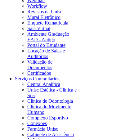
Webmail
Workflow
Revistas da Unisc
Mural Eletrônico
Enquete Rematrícula
Sala Virtual
Ambiente Graduação
EAD - Antigo
Portal do Estudante
Locação de Salas e
Auditórios
Validação de
Documentos
Certificados
Serviços Comunitários
Central Analítica
Unisc Estética - Clínica e
Spa
Clínica de Odontologia
Clínica do Movimento
Humano
Complexo Esportivo
Conexões
Farmácia Unisc
Gabinete de Assistência