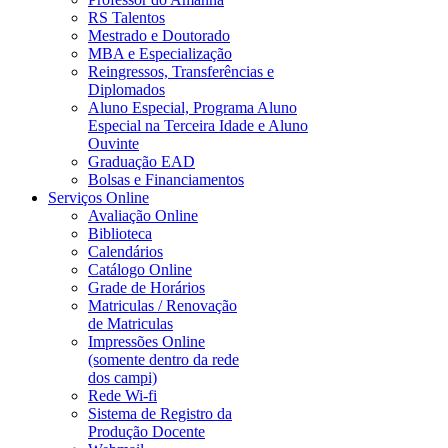
RS Talentos
Mestrado e Doutorado
MBA e Especialização
Reingressos, Transferências e
Diplomados
Aluno Especial, Programa Aluno
Especial na Terceira Idade e Aluno
Ouvinte
Graduação EAD
Bolsas e Financiamentos
Serviços Online
Avaliação Online
Biblioteca
Calendários
Catálogo Online
Grade de Horários
Matriculas / Renovação
de Matriculas
Impressões Online
(somente dentro da rede
dos campi)
Rede Wi-fi
Sistema de Registro da
Produção Docente