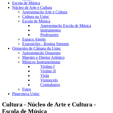
Escola de Música
Núcleo de Arte e Cultura
Apresentação Arte e Cultura
Cultura na Unisc
Escola de Música
Apresentação Escola de Música
Instrumentos
Professores
Espaço Aberto
Exposições - Regina Simonis
Orquestra de Câmara da Unisc
Apresentação Orquestra
Maestro e Diretor Artístico
Músicos Instrumentistas
Violino I
Violino II
Viola
Violoncelo
Contrabaixo
Fotos
Pinacoteca Unisc
Cultura - Núcleo de Arte e Cultura -
Escola de Música