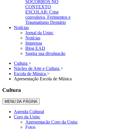
SOCORROS NO
CONTEXTO
ESCOLAR: Crise
convulsiva, Ferimentos e
Traumatismo Dentário
Notícias
Jornal da Unisc
Notícias
Imprensa
Blog EAD
Sugira sua divulgação
Cultura
>
Núcleo de Arte e Cultura
>
Escola de Música
>
Apresentação Escola de Música
Cultura
MENU DA PÁGINA
Agenda Cultural
Coro da Unisc
Apresentação Coro da Unisc
Fotos