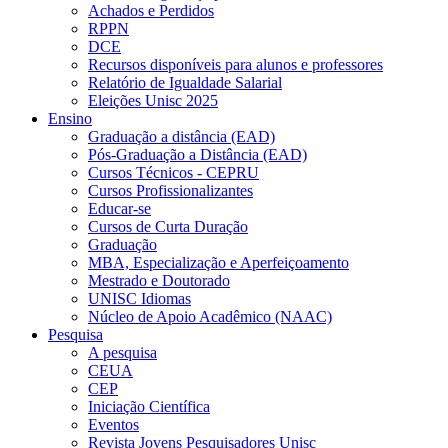
Achados e Perdidos
RPPN
DCE
Recursos disponíveis para alunos e professores
Relatório de Igualdade Salarial
Eleições Unisc 2025
Ensino
Graduação a distância (EAD)
Pós-Graduação a Distância (EAD)
Cursos Técnicos - CEPRU
Cursos Profissionalizantes
Educar-se
Cursos de Curta Duração
Graduação
MBA, Especialização e Aperfeiçoamento
Mestrado e Doutorado
UNISC Idiomas
Núcleo de Apoio Acadêmico (NAAC)
Pesquisa
A pesquisa
CEUA
CEP
Iniciação Científica
Eventos
Revista Jovens Pesquisadores Unisc