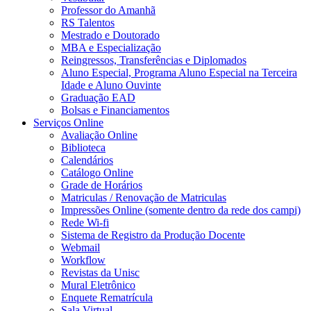
Professor do Amanhã
RS Talentos
Mestrado e Doutorado
MBA e Especialização
Reingressos, Transferências e Diplomados
Aluno Especial, Programa Aluno Especial na Terceira
Idade e Aluno Ouvinte
Graduação EAD
Bolsas e Financiamentos
Serviços Online
Avaliação Online
Biblioteca
Calendários
Catálogo Online
Grade de Horários
Matriculas / Renovação de Matriculas
Impressões Online (somente dentro da rede dos campi)
Rede Wi-fi
Sistema de Registro da Produção Docente
Webmail
Workflow
Revistas da Unisc
Mural Eletrônico
Enquete Rematrícula
Sala Virtual