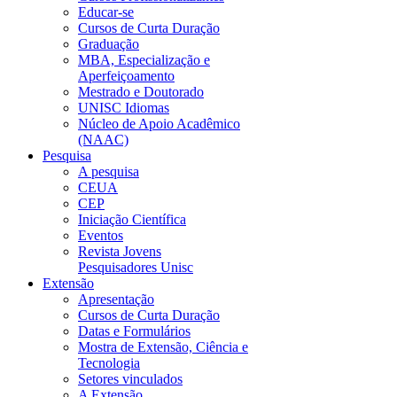
Educar-se
Cursos de Curta Duração
Graduação
MBA, Especialização e
Aperfeiçoamento
Mestrado e Doutorado
UNISC Idiomas
Núcleo de Apoio Acadêmico
(NAAC)
Pesquisa
A pesquisa
CEUA
CEP
Iniciação Científica
Eventos
Revista Jovens
Pesquisadores Unisc
Extensão
Apresentação
Cursos de Curta Duração
Datas e Formulários
Mostra de Extensão, Ciência e
Tecnologia
Setores vinculados
A Extensão