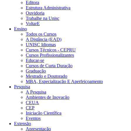
Editora
Estrutura Administrativa
Ouvidoria
Trabalhe na Unisc
VoltarE
Ensino
Todos os Cursos
A Distância (EAD)
UNISC Idiomas
Cursos Técnicos - CEPRU
Cursos Profissionalizantes
Educar-se
Cursos de Curta Duração
Graduação
Mestrado e Doutorado
MBA, Especialização E Aperfeiçoamento
Pesquisa
A Pesquisa
Ambientes de Inovação
CEUA
CEP
Iniciação Científica
Eventos
Extensão
Apresentação