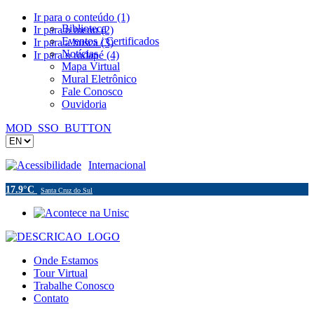
Ir para o conteúdo (1)
Biblioteca
Ir para o menu (2)
Eventos / Certificados
Ir para a busca (3)
Notícias
Ir para o rodapé (4)
Mapa Virtual
Mural Eletrônico
Fale Conosco
Ouvidoria
MOD_SSO_BUTTON
Acessibilidade
Internacional
17.9°C
Santa Cruz do Sul
Onde Estamos
Tour Virtual
Trabalhe Conosco
Contato