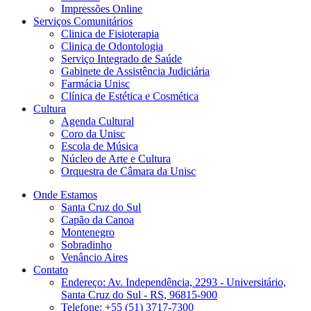
Impressões Online
Serviços Comunitários
Clinica de Fisioterapia
Clinica de Odontologia
Serviço Integrado de Saúde
Gabinete de Assistência Judiciária
Farmácia Unisc
Clínica de Estética e Cosmética
Cultura
Agenda Cultural
Coro da Unisc
Escola de Música
Núcleo de Arte e Cultura
Orquestra de Câmara da Unisc
Onde Estamos
Santa Cruz do Sul
Capão da Canoa
Montenegro
Sobradinho
Venâncio Aires
Contato
Endereço: Av. Independência, 2293 - Universitário,
Santa Cruz do Sul - RS, 96815-900
Telefone: +55 (51) 3717-7300