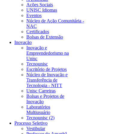
Ações Sociais
UNISC Idiomas
Eventos
Núcleo de Ação Comunitária -
NAC
Certificados
Bolsas de Extensão
Inovação
Inovação e
Empreendedorismo na
Unisc
Tecnounisc
Escritório de Projetos
Núcleo de Inovação e
Transferência de
Tecnologia - NITT
Unisc Carreiras
Bolsas e Projetos de
Inovação
Laboratórios
Multiusuário
Tecnounisc (2)
Processo Seletivo
Vestibular
Professor do Amanhã