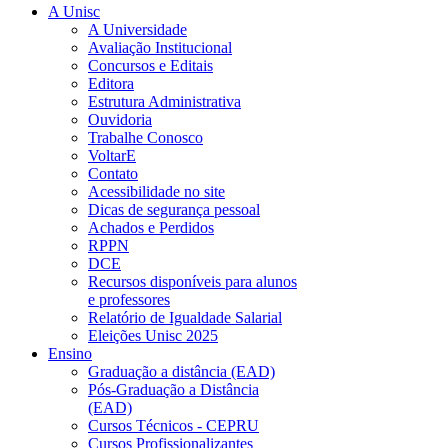
A Unisc
A Universidade
Avaliação Institucional
Concursos e Editais
Editora
Estrutura Administrativa
Ouvidoria
Trabalhe Conosco
VoltarE
Contato
Acessibilidade no site
Dicas de segurança pessoal
Achados e Perdidos
RPPN
DCE
Recursos disponíveis para alunos
e professores
Relatório de Igualdade Salarial
Eleições Unisc 2025
Ensino
Graduação a distância (EAD)
Pós-Graduação a Distância
(EAD)
Cursos Técnicos - CEPRU
Cursos Profissionalizantes