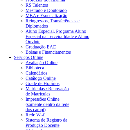
RS Talentos
Mestrado e Doutorado
MBA e Especialização
Reingressos, Transferências e
Diplomados
Aluno Especial, Programa Aluno
Especial na Terceira Idade e Aluno
Ouvinte
Graduação EAD
Bolsas e Financiamentos
Serviços Online
Avaliação Online
Biblioteca
Calendários
Catálogo Online
Grade de Horários
Matriculas / Renovação
de Matriculas
Impressões Online
(somente dentro da rede
dos campi)
Rede Wi-fi
Sistema de Registro da
Produção Docente