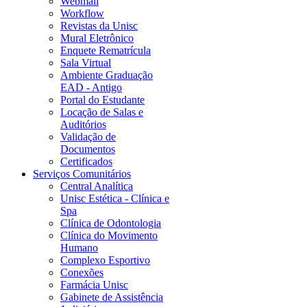
Webmail
Workflow
Revistas da Unisc
Mural Eletrônico
Enquete Rematrícula
Sala Virtual
Ambiente Graduação
EAD - Antigo
Portal do Estudante
Locação de Salas e
Auditórios
Validação de
Documentos
Certificados
Serviços Comunitários
Central Analítica
Unisc Estética - Clínica e
Spa
Clínica de Odontologia
Clínica do Movimento
Humano
Complexo Esportivo
Conexões
Farmácia Unisc
Gabinete de Assistência