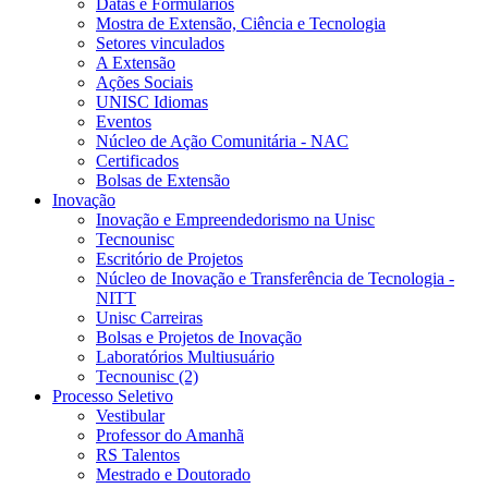
Datas e Formulários
Mostra de Extensão, Ciência e Tecnologia
Setores vinculados
A Extensão
Ações Sociais
UNISC Idiomas
Eventos
Núcleo de Ação Comunitária - NAC
Certificados
Bolsas de Extensão
Inovação
Inovação e Empreendedorismo na Unisc
Tecnounisc
Escritório de Projetos
Núcleo de Inovação e Transferência de Tecnologia -
NITT
Unisc Carreiras
Bolsas e Projetos de Inovação
Laboratórios Multiusuário
Tecnounisc (2)
Processo Seletivo
Vestibular
Professor do Amanhã
RS Talentos
Mestrado e Doutorado