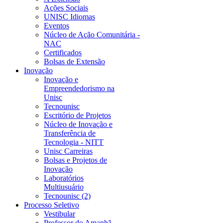
Ações Sociais
UNISC Idiomas
Eventos
Núcleo de Ação Comunitária -
NAC
Certificados
Bolsas de Extensão
Inovação
Inovação e
Empreendedorismo na
Unisc
Tecnounisc
Escritório de Projetos
Núcleo de Inovação e
Transferência de
Tecnologia - NITT
Unisc Carreiras
Bolsas e Projetos de
Inovação
Laboratórios
Multiusuário
Tecnounisc (2)
Processo Seletivo
Vestibular
Professor do Amanhã