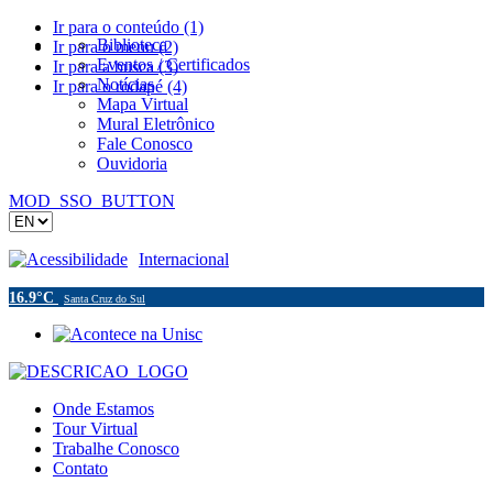
Ir para o conteúdo (1)
Biblioteca
Ir para o menu (2)
Eventos / Certificados
Ir para a busca (3)
Notícias
Ir para o rodapé (4)
Mapa Virtual
Mural Eletrônico
Fale Conosco
Ouvidoria
MOD_SSO_BUTTON
Acessibilidade
Internacional
16.9°C
Santa Cruz do Sul
Onde Estamos
Tour Virtual
Trabalhe Conosco
Contato