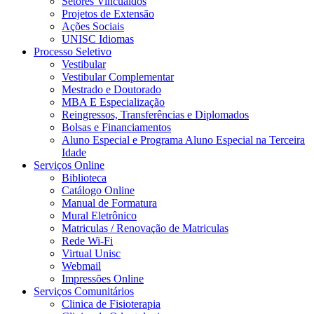
Setores Vincualdos
Projetos de Extensão
Ações Sociais
UNISC Idiomas
Processo Seletivo
Vestibular
Vestibular Complementar
Mestrado e Doutorado
MBA E Especialização
Reingressos, Transferências e Diplomados
Bolsas e Financiamentos
Aluno Especial e Programa Aluno Especial na Terceira
Idade
Serviços Online
Biblioteca
Catálogo Online
Manual de Formatura
Mural Eletrônico
Matriculas / Renovação de Matriculas
Rede Wi-Fi
Virtual Unisc
Webmail
Impressões Online
Serviços Comunitários
Clinica de Fisioterapia