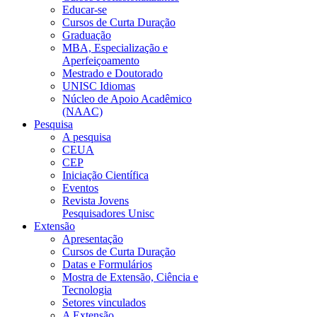
Educar-se
Cursos de Curta Duração
Graduação
MBA, Especialização e
Aperfeiçoamento
Mestrado e Doutorado
UNISC Idiomas
Núcleo de Apoio Acadêmico
(NAAC)
Pesquisa
A pesquisa
CEUA
CEP
Iniciação Científica
Eventos
Revista Jovens
Pesquisadores Unisc
Extensão
Apresentação
Cursos de Curta Duração
Datas e Formulários
Mostra de Extensão, Ciência e
Tecnologia
Setores vinculados
A Extensão