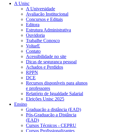
A Unisc
A Universidade
Avaliação Institucional
Concursos e Editais
Editora
Estrutura Administrativa
Ouvidoria
Trabalhe Conosco
VoltarE
Contato
Acessibilidade no site
Dicas de segurança pessoal
Achados e Perdidos
RPPN
DCE
Recursos disponíveis para alunos
e professores
Relatório de Igualdade Salarial
Eleições Unisc 2025
Ensino
Graduação a distância (EAD)
Pós-Graduação a Distância
(EAD)
Cursos Técnicos - CEPRU
Cursos Profissionalizantes