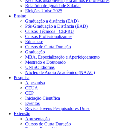
Recursos disponíveis para alunos e professores
Relatório de Igualdade Salarial
Eleições Unisc 2025
Ensino
Graduação a distância (EAD)
Pós-Graduação a Distância (EAD)
Cursos Técnicos - CEPRU
Cursos Profissionalizantes
Educar-se
Cursos de Curta Duração
Graduação
MBA, Especialização e Aperfeiçoamento
Mestrado e Doutorado
UNISC Idiomas
Núcleo de Apoio Acadêmico (NAAC)
Pesquisa
A pesquisa
CEUA
CEP
Iniciação Científica
Eventos
Revista Jovens Pesquisadores Unisc
Extensão
Apresentação
Cursos de Curta Duração