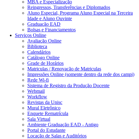
MBA e Especialização
Reingressos, Transferências e Diplomados
Aluno Especial, Programa Aluno Especial na Terceira
Idade e Aluno Ouvinte
Graduação EAD
Bolsas e Financiamentos
Serviços Online
Avaliação Online
Biblioteca
Calendários
Catálogo Online
Grade de Horários
Matriculas / Renovação de Matriculas
Impressões Online (somente dentro da rede dos campi)
Rede Wi-fi
Sistema de Registro da Produção Docente
Webmail
Workflow
Revistas da Unisc
Mural Eletrônico
Enquete Rematrícula
Sala Virtual
Ambiente Graduação EAD - Antigo
Portal do Estudante
Locação de Salas e Auditórios