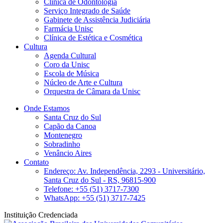
Clinica de Odontologia
Serviço Integrado de Saúde
Gabinete de Assistência Judiciária
Farmácia Unisc
Clínica de Estética e Cosmética
Cultura
Agenda Cultural
Coro da Unisc
Escola de Música
Núcleo de Arte e Cultura
Orquestra de Câmara da Unisc
Onde Estamos
Santa Cruz do Sul
Capão da Canoa
Montenegro
Sobradinho
Venâncio Aires
Contato
Endereço: Av. Independência, 2293 - Universitário,
Santa Cruz do Sul - RS, 96815-900
Telefone: +55 (51) 3717-7300
WhatsApp: +55 (51) 3717-7425
Instituição Credenciada