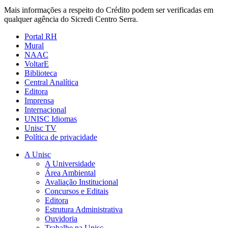
Mais informações a respeito do Crédito podem ser verificadas em
qualquer agência do Sicredi Centro Serra.
Portal RH
Mural
NAAC
VoltarE
Biblioteca
Central Analítica
Editora
Imprensa
Internacional
UNISC Idiomas
Unisc TV
Política de privacidade
A Unisc
A Universidade
Área Ambiental
Avaliação Institucional
Concursos e Editais
Editora
Estrutura Administrativa
Ouvidoria
Trabalhe na Unisc