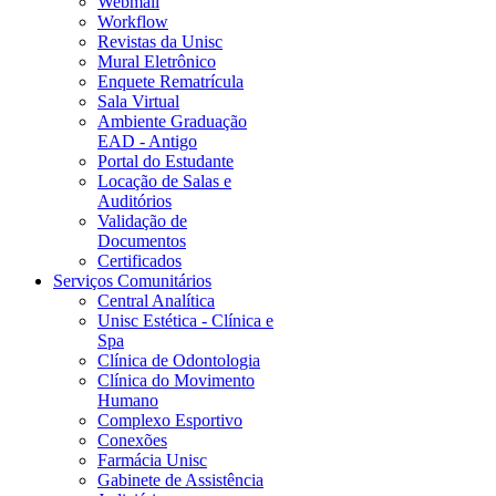
Webmail
Workflow
Revistas da Unisc
Mural Eletrônico
Enquete Rematrícula
Sala Virtual
Ambiente Graduação
EAD - Antigo
Portal do Estudante
Locação de Salas e
Auditórios
Validação de
Documentos
Certificados
Serviços Comunitários
Central Analítica
Unisc Estética - Clínica e
Spa
Clínica de Odontologia
Clínica do Movimento
Humano
Complexo Esportivo
Conexões
Farmácia Unisc
Gabinete de Assistência