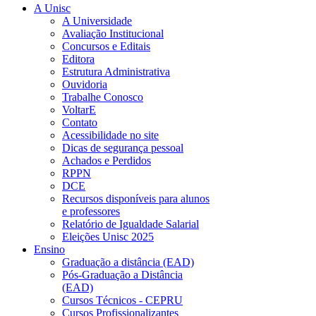
A Unisc
A Universidade
Avaliação Institucional
Concursos e Editais
Editora
Estrutura Administrativa
Ouvidoria
Trabalhe Conosco
VoltarE
Contato
Acessibilidade no site
Dicas de segurança pessoal
Achados e Perdidos
RPPN
DCE
Recursos disponíveis para alunos
e professores
Relatório de Igualdade Salarial
Eleições Unisc 2025
Ensino
Graduação a distância (EAD)
Pós-Graduação a Distância
(EAD)
Cursos Técnicos - CEPRU
Cursos Profissionalizantes