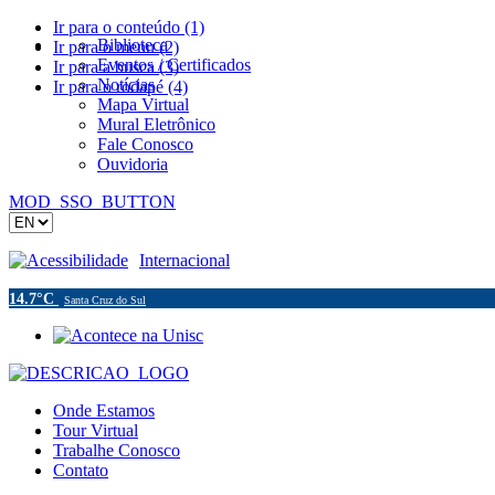
Ir para o conteúdo (1)
Biblioteca
Ir para o menu (2)
Eventos / Certificados
Ir para a busca (3)
Notícias
Ir para o rodapé (4)
Mapa Virtual
Mural Eletrônico
Fale Conosco
Ouvidoria
MOD_SSO_BUTTON
Acessibilidade
Internacional
14.7°C
Santa Cruz do Sul
Onde Estamos
Tour Virtual
Trabalhe Conosco
Contato