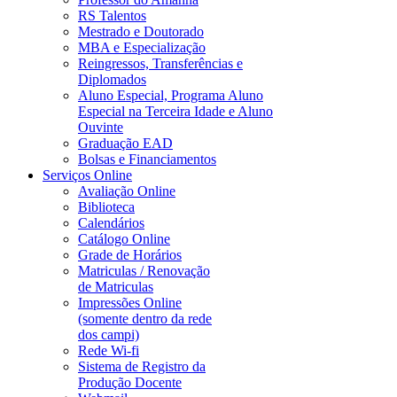
RS Talentos
Mestrado e Doutorado
MBA e Especialização
Reingressos, Transferências e
Diplomados
Aluno Especial, Programa Aluno
Especial na Terceira Idade e Aluno
Ouvinte
Graduação EAD
Bolsas e Financiamentos
Serviços Online
Avaliação Online
Biblioteca
Calendários
Catálogo Online
Grade de Horários
Matriculas / Renovação
de Matriculas
Impressões Online
(somente dentro da rede
dos campi)
Rede Wi-fi
Sistema de Registro da
Produção Docente