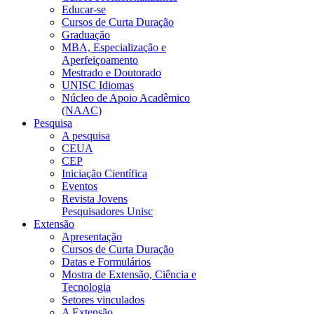
Educar-se
Cursos de Curta Duração
Graduação
MBA, Especialização e
Aperfeiçoamento
Mestrado e Doutorado
UNISC Idiomas
Núcleo de Apoio Acadêmico
(NAAC)
Pesquisa
A pesquisa
CEUA
CEP
Iniciação Científica
Eventos
Revista Jovens
Pesquisadores Unisc
Extensão
Apresentação
Cursos de Curta Duração
Datas e Formulários
Mostra de Extensão, Ciência e
Tecnologia
Setores vinculados
A Extensão