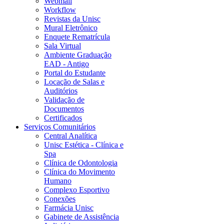
Webmail
Workflow
Revistas da Unisc
Mural Eletrônico
Enquete Rematrícula
Sala Virtual
Ambiente Graduação
EAD - Antigo
Portal do Estudante
Locação de Salas e
Auditórios
Validação de
Documentos
Certificados
Serviços Comunitários
Central Analítica
Unisc Estética - Clínica e
Spa
Clínica de Odontologia
Clínica do Movimento
Humano
Complexo Esportivo
Conexões
Farmácia Unisc
Gabinete de Assistência