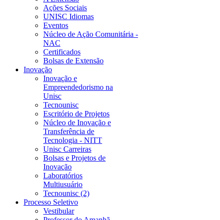
Ações Sociais
UNISC Idiomas
Eventos
Núcleo de Ação Comunitária -
NAC
Certificados
Bolsas de Extensão
Inovação
Inovação e
Empreendedorismo na
Unisc
Tecnounisc
Escritório de Projetos
Núcleo de Inovação e
Transferência de
Tecnologia - NITT
Unisc Carreiras
Bolsas e Projetos de
Inovação
Laboratórios
Multiusuário
Tecnounisc (2)
Processo Seletivo
Vestibular
Professor do Amanhã