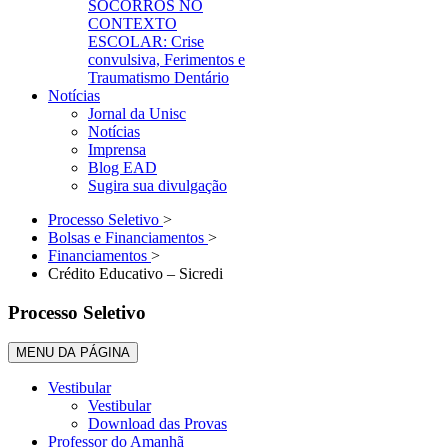
SOCORROS NO
CONTEXTO
ESCOLAR: Crise
convulsiva, Ferimentos e
Traumatismo Dentário
Notícias
Jornal da Unisc
Notícias
Imprensa
Blog EAD
Sugira sua divulgação
Processo Seletivo
>
Bolsas e Financiamentos
>
Financiamentos
>
Crédito Educativo – Sicredi
Processo Seletivo
MENU DA PÁGINA
Vestibular
Vestibular
Download das Provas
Professor do Amanhã