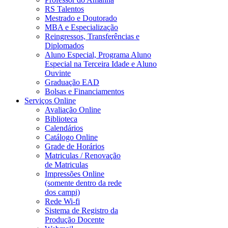
RS Talentos
Mestrado e Doutorado
MBA e Especialização
Reingressos, Transferências e
Diplomados
Aluno Especial, Programa Aluno
Especial na Terceira Idade e Aluno
Ouvinte
Graduação EAD
Bolsas e Financiamentos
Serviços Online
Avaliação Online
Biblioteca
Calendários
Catálogo Online
Grade de Horários
Matriculas / Renovação
de Matriculas
Impressões Online
(somente dentro da rede
dos campi)
Rede Wi-fi
Sistema de Registro da
Produção Docente