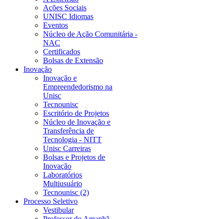
Ações Sociais
UNISC Idiomas
Eventos
Núcleo de Ação Comunitária -
NAC
Certificados
Bolsas de Extensão
Inovação
Inovação e
Empreendedorismo na
Unisc
Tecnounisc
Escritório de Projetos
Núcleo de Inovação e
Transferência de
Tecnologia - NITT
Unisc Carreiras
Bolsas e Projetos de
Inovação
Laboratórios
Multiusuário
Tecnounisc (2)
Processo Seletivo
Vestibular
Professor do Amanhã