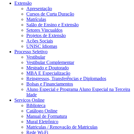
Extensão
Apresentação
Cursos de Curta Duração
Matrículas
Salão de Ensino e Extensão
Setores Vincualdos
Projetos de Extensão
Ações Sociais
UNISC Idiomas
Processo Seletivo
Vestibular
Vestibular Complementar
Mestrado e Doutorado
MBA E Especialização
Reingressos, Transferências e Diplomados
Bolsas e Financiamentos
Aluno Especial e Programa Aluno Especial na Terceira
Idade
Serviços Online
Biblioteca
Catálogo Online
Manual de Formatura
Mural Eletrônico
Matriculas / Renovação de Matriculas
Rede Wi-Fi