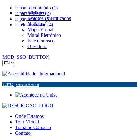
Ir para o conteúdo (1)
Biblioteca
Ir para o menu (2)
Eventos / Certificados
Ir para a busca (3)
Notícias
Ir para o rodapé (4)
Mapa Virtual
Mural Eletrônico
Fale Conosco
Ouvidoria
MOD_SSO_BUTTON
Acessibilidade
Internacional
7.3°C
Santa Cruz do Sul
Onde Estamos
Tour Virtual
Trabalhe Conosco
Contato