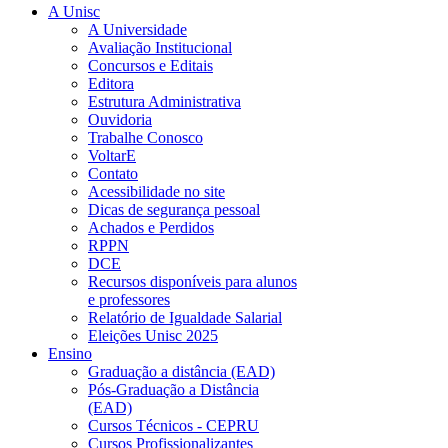
A Unisc
A Universidade
Avaliação Institucional
Concursos e Editais
Editora
Estrutura Administrativa
Ouvidoria
Trabalhe Conosco
VoltarE
Contato
Acessibilidade no site
Dicas de segurança pessoal
Achados e Perdidos
RPPN
DCE
Recursos disponíveis para alunos
e professores
Relatório de Igualdade Salarial
Eleições Unisc 2025
Ensino
Graduação a distância (EAD)
Pós-Graduação a Distância
(EAD)
Cursos Técnicos - CEPRU
Cursos Profissionalizantes