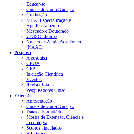
Educar-se
Cursos de Curta Duração
Graduação
MBA, Especialização e
Aperfeiçoamento
Mestrado e Doutorado
UNISC Idiomas
Núcleo de Apoio Acadêmico
(NAAC)
Pesquisa
A pesquisa
CEUA
CEP
Iniciação Científica
Eventos
Revista Jovens
Pesquisadores Unisc
Extensão
Apresentação
Cursos de Curta Duração
Datas e Formulários
Mostra de Extensão, Ciência e
Tecnologia
Setores vinculados
A Extensão