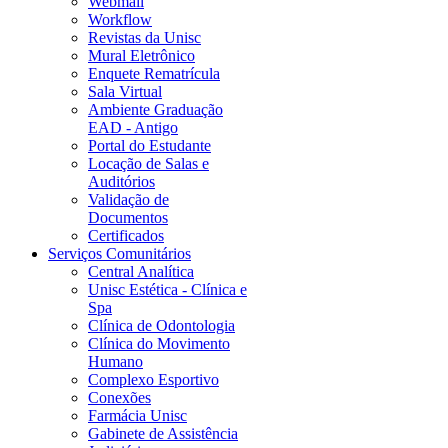
Webmail
Workflow
Revistas da Unisc
Mural Eletrônico
Enquete Rematrícula
Sala Virtual
Ambiente Graduação
EAD - Antigo
Portal do Estudante
Locação de Salas e
Auditórios
Validação de
Documentos
Certificados
Serviços Comunitários
Central Analítica
Unisc Estética - Clínica e
Spa
Clínica de Odontologia
Clínica do Movimento
Humano
Complexo Esportivo
Conexões
Farmácia Unisc
Gabinete de Assistência